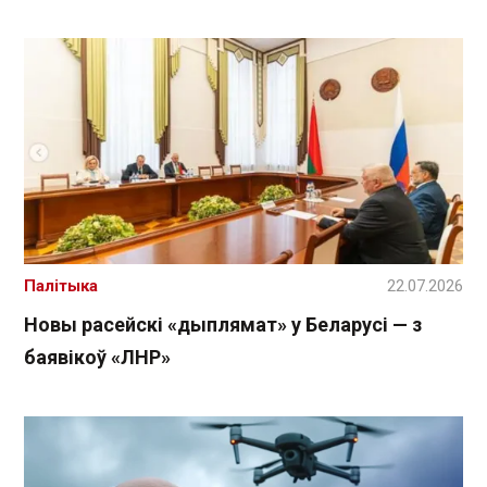
Палітыка
22.07.2026
Новы расейскі «дыплямат» у Беларусі — з
баявікоў «ЛНР»