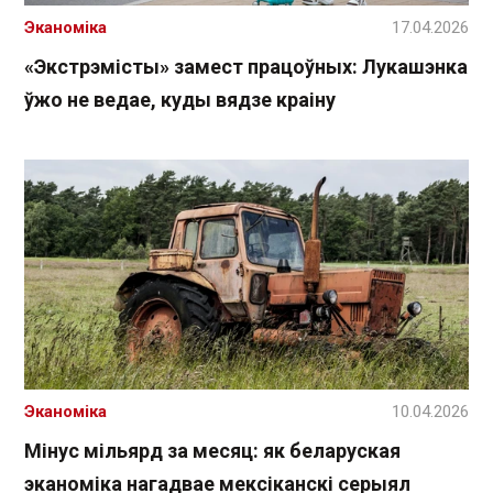
Эканоміка
17.04.2026
«Экстрэмісты» замест працоўных: Лукашэнка
ўжо не ведае, куды вядзе краіну
Эканоміка
10.04.2026
Мінус мільярд за месяц: як беларуская
эканоміка нагадвае мексіканскі серыял