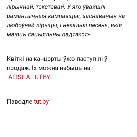
лірычнай, тэкставай. У яго ўвайшлі
рамантычныя кампазіцыі, заснаваныя на
любоўнай лірыцы, і некалькі песень, якія
маюць сацыяльны падтэкст
».
Квіткі на канцэрты ўжо паступілі ў
продаж. Іх можна набыць на
AFISHA.TUT.BY
.
Паводле
tut.by