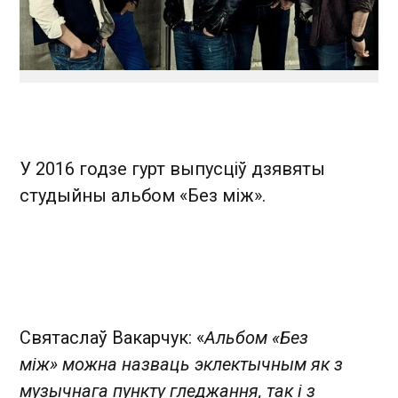
У 2016 годзе гурт выпусціў дзявяты
студыйны альбом «Без між».
Святаслаў Вакарчук: «
Альбом « Без
між» можна назваць эклектычным як з
музычнага пункту гледжання, так і з