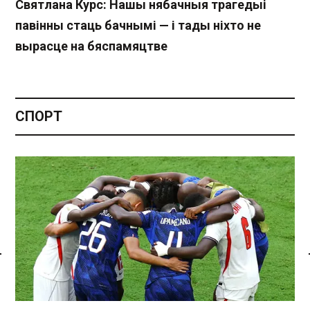
Святлана Курс: Нашы нябачныя трагедыі
павінны стаць бачнымі — і тады ніхто не
вырасце на бяспамяцтве
СПОРТ
Спасылка без VPN