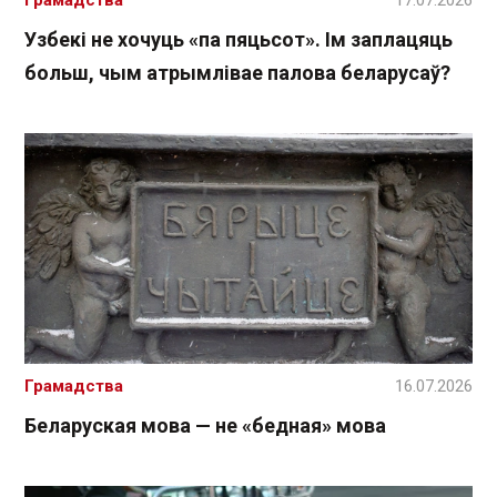
Грамадства
17.07.2026
Узбекі не хочуць «па пяцьсот». Ім заплацяць
больш, чым атрымлівае палова беларусаў?
Грамадства
16.07.2026
Беларуская мова — не «бедная» мова