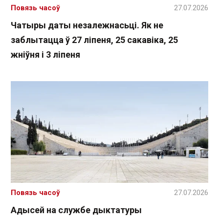
Повязь часоў
27.07.2026
Чатыры даты незалежнасьці. Як не
заблытацца ў 27 ліпеня, 25 сакавіка, 25
жніўня і 3 ліпеня
Повязь часоў
27.07.2026
Адысей на службе дыктатуры