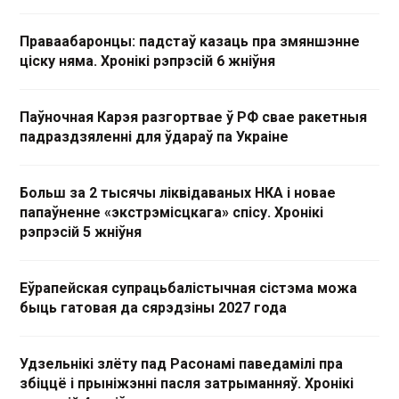
Праваабаронцы: падстаў казаць пра змяншэнне
ціску няма. Хронікі рэпрэсій 6 жніўня
Паўночная Карэя разгортвае ў РФ свае ракетныя
падраздзяленні для ўдараў па Украіне
Больш за 2 тысячы ліквідаваных НКА і новае
папаўненне «экстрэмісцкага» спісу. Хронікі
рэпрэсій 5 жніўня
Еўрапейская супрацьбалістычная сістэма можа
быць гатовая да сярэдзіны 2027 года
Удзельнікі злёту пад Расонамі паведамілі пра
збіццё і прыніжэнні пасля затрыманняў. Хронікі