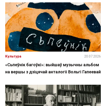
Культура
20.07.2026
«Сьпеўнік багоўкі»: выйшаў музычны альбом
на вершы з дзіцячай анталогіі Вольгі Гапеевай