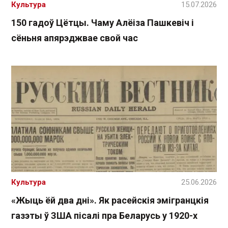
Культура
15.07.2026
150 гадоў Цётцы. Чаму Алёіза Пашкевіч і
сёньня апярэджвае свой час
Культура
25.06.2026
«Жыць ёй два дні». Як расейскія эмігранцкія
газэты ў ЗША пісалі пра Беларусь у 1920-х