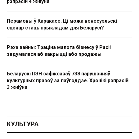
рэпрэсій 4 жніўня
Перамовы ў Каракасе. Ці можа венесуэльскі
сцэнар стаць прыкладам для Беларусі?
Рэха вайны: Траціна малога бізнесу ў Расіі
задумалася аб закрыцці або продажы
Беларускі ПЭН зафіксаваў 738 парушэнняў
культурных правоў за паўгоддзе. Хронікі рэпрэсій
3 жніўня
КУЛЬТУРА