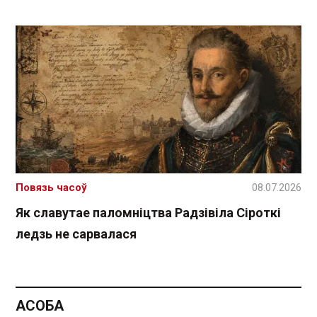
Повязь часоў
08.07.2026
Як славутае паломніцтва Радзівіла Сіроткі
ледзь не сарвалася
АСОБА