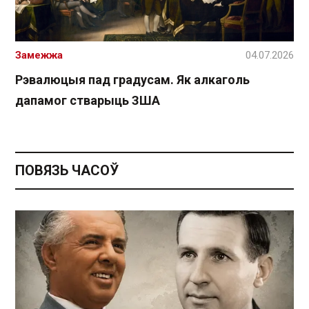
Замежжа
04.07.2026
Рэвалюцыя пад градусам. Як алкаголь
дапамог стварыць ЗША
ПОВЯЗЬ ЧАСОЎ