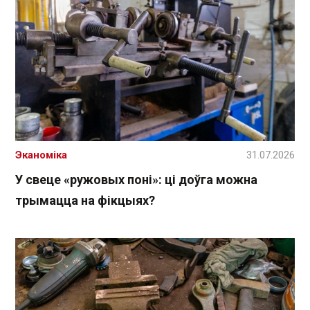
Эканоміка
31.07.2026
У свеце «ружовых поні»: ці доўга можна
трымацца на фікцыях?