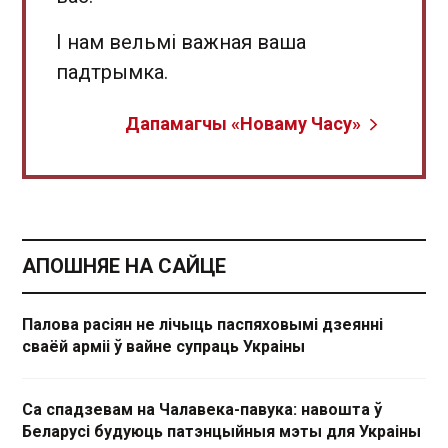
І нам вельмі важная ваша
падтрымка.
Дапамагчы «Новаму Часу»
АПОШНЯЕ НА САЙЦЕ
Палова расіян не лічыць паспяховымі дзеянні
сваёй арміі ў вайне супраць Украіны
Са спадзевам на Чалавека-павука: навошта ў
Беларусі будуюць патэнцыйныя мэты для Украіны