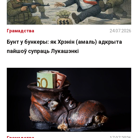
Грамадства
24.07.2026
Бунт у бункеры: як Хрэнін (амаль) адкрыта
пайшоў супраць Лукашэнкі