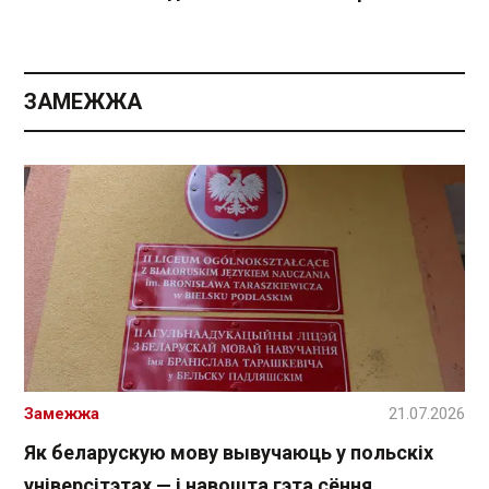
ЗАМЕЖЖА
Замежжа
21.07.2026
Як беларускую мову вывучаюць у польскіх
універсітэтах — і навошта гэта сёння