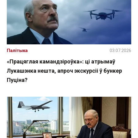
Палітыка
03.07.2026
«Працяглая камандзіроўка»: ці атрымаў
Лукашэнка нешта, апроч экскурсіі ў бункер
Пуціна?