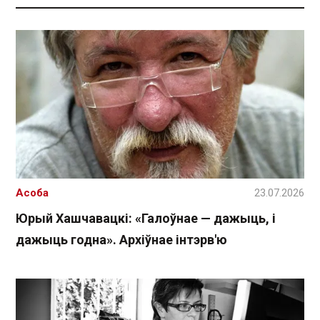
Асоба
23.07.2026
Юрый Хашчавацкі: «Галоўнае — дажыць, і
дажыць годна». Архіўнае інтэрв'ю