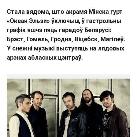
Стала вядома, што акрамя Мінска гурт
«Океан Эльзи» ўключыщ ў гастрольны
графік яшчэ пяць гарадоў Беларусі:
Брэст, Гомель, Гродна, Віцебск, Магілёў.
У снежні музыкі выступяць на лядовых
арэнах абласных цэнтраў.