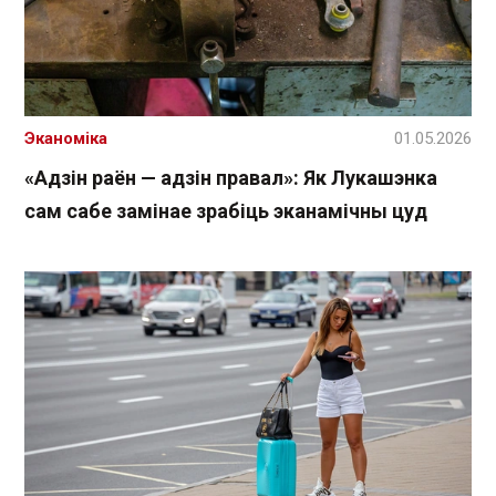
Эканоміка
01.05.2026
«Адзін раён — адзін правал»: Як Лукашэнка
сам сабе замінае зрабіць эканамічны цуд