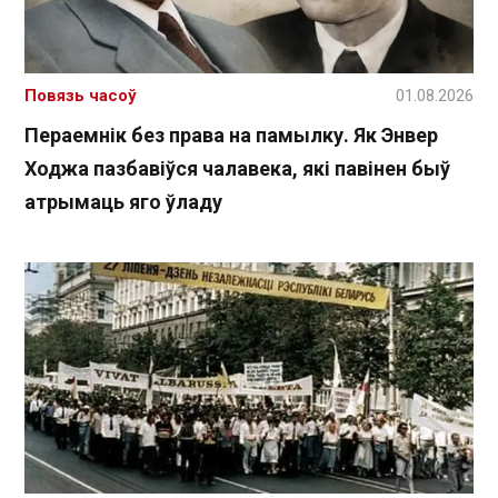
Повязь часоў
01.08.2026
Пераемнік без права на памылку. Як Энвер
Ходжа пазбавіўся чалавека, які павінен быў
атрымаць яго ўладу