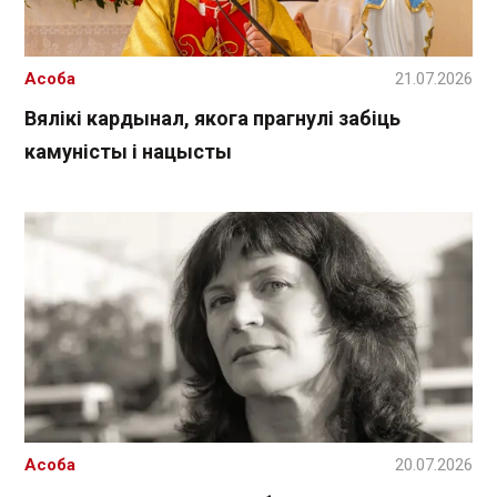
Асоба
21.07.2026
Вялікі кардынал, якога прагнулі забіць
камуністы і нацысты
Асоба
20.07.2026