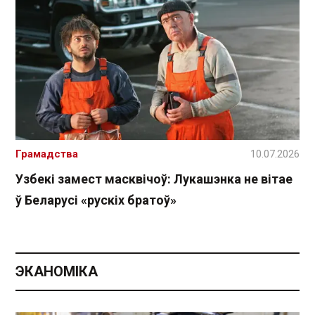
Грамадства
10.07.2026
Узбекі замест масквічоў: Лукашэнка не вітае
ў Беларусі «рускіх братоў»
ЭКАНОМІКА