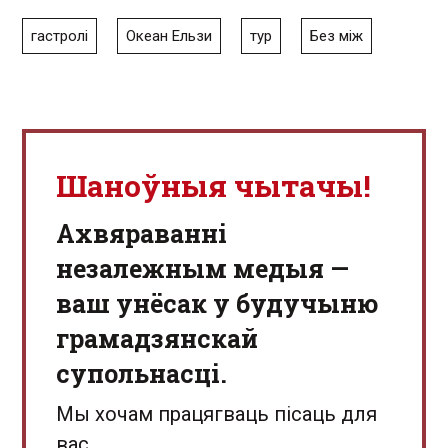
гастролі
Океан Ельзи
тур
Без між
Шаноўныя чытачы!
Aхвяраванні
незалежным медыя —
ваш унёсак у будучыню
грамадзянскай
супольнасці.
Мы хочам працягваць пісаць для
вас.