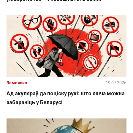
Замежжа
19.07.2026
Ад акуляраў да поціску рукі: што яшчэ можна
забараніць у Беларусі