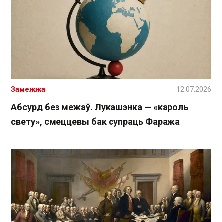
Замежжа
12.07.2026
Абсурд без межаў. Лукашэнка — «кароль
свету», смеццевы бак супраць Фаража