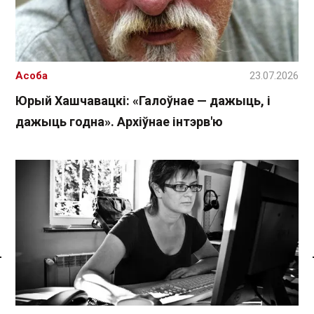
Асоба
23.07.2026
Юрый Хашчавацкі: «Галоўнае — дажыць, і
дажыць годна». Архіўнае інтэрв'ю
Спасылка без VPN