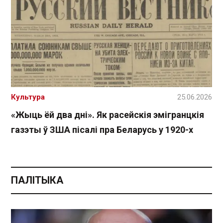
Культура
25.06.2026
«Жыць ёй два дні». Як расейскія эмігранцкія
газэты ў ЗША пісалі пра Беларусь у 1920-х
ПАЛІТЫКА