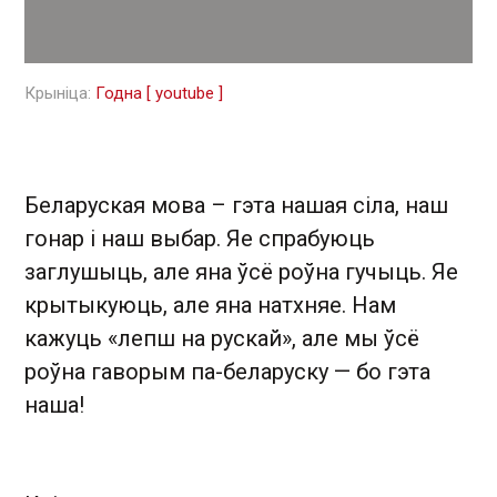
Крыніца:
Годна [ youtube ]
Беларуская мова – гэта нашая сіла, наш
гонар і наш выбар. Яе спрабуюць
заглушыць, але яна ўсё роўна гучыць. Яе
крытыкуюць, але яна натхняе. Нам
кажуць «лепш на рускай», але мы ўсё
роўна гаворым па-беларуску — бо гэта
наша!