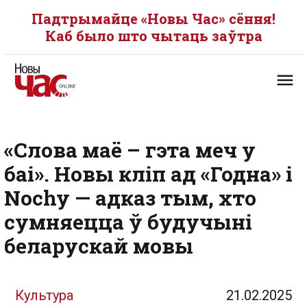
Падтрымайце «Новы Час» сёння!
Каб было што чытаць заўтра
«Слова маё – гэта меч у
баі». Новы кліп ад «Годна» і
Nochy — адказ тым, хто
сумняецца ў будучыні
беларускай мовы
Культура
21.02.2025