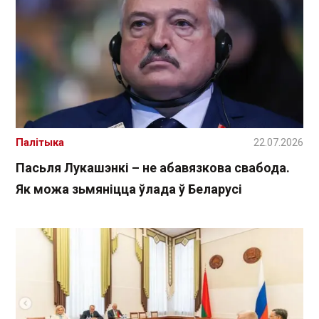
Палітыка
22.07.2026
Пасьля Лукашэнкі – не абавязкова свабода.
Як можа зьмяніцца ўлада ў Беларусі