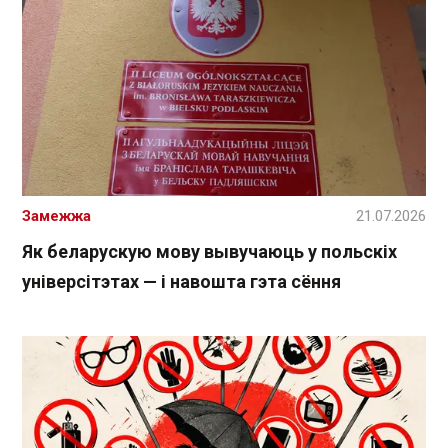
Замежжа
21.07.2026
Як беларускую мову вывучаюць у польскіх
універсітэтах — і навошта гэта сёння