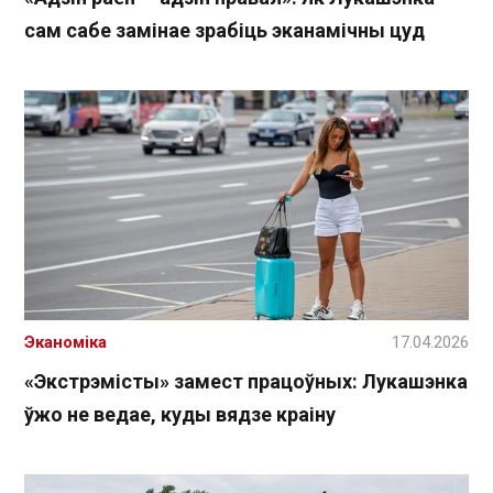
сам сабе замінае зрабіць эканамічны цуд
Эканоміка
17.04.2026
«Экстрэмісты» замест працоўных: Лукашэнка
ўжо не ведае, куды вядзе краіну