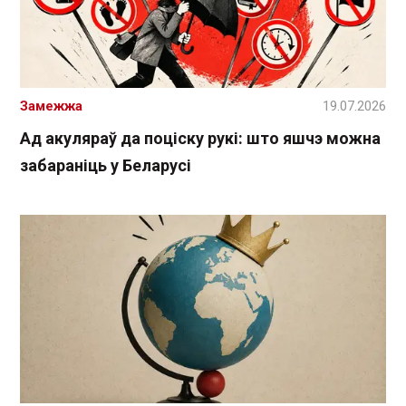
Замежжа
19.07.2026
Ад акуляраў да поціску рукі: што яшчэ можна
забараніць у Беларусі