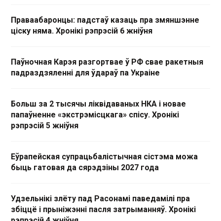
Праваабаронцы: падстаў казаць пра змяншэнне
ціску няма. Хронікі рэпрэсій 6 жніўня
Паўночная Карэя разгортвае ў РФ свае ракетныя
падраздзяленні для ўдараў па Украіне
Больш за 2 тысячы ліквідаваных НКА і новае
папаўненне «экстрэмісцкага» спісу. Хронікі
рэпрэсій 5 жніўня
Еўрапейская супрацьбалістычная сістэма можа
быць гатовая да сярэдзіны 2027 года
Удзельнікі злёту пад Расонамі паведамілі пра
збіццё і прыніжэнні пасля затрыманняў. Хронікі
рэпрэсій 4 жніўня