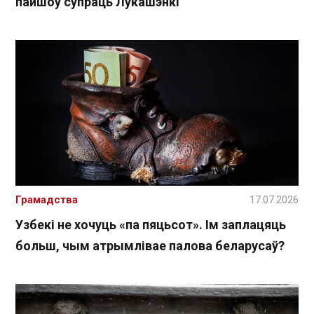
пайшоў супраць Лукашэнкі
Грамадства
17.07.2026
Узбекі не хочуць «па пяцьсот». Ім заплацяць
больш, чым атрымлівае палова беларусаў?