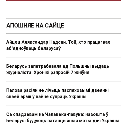
АПОШНЯЕ НА САЙЦЕ
Айцец Аляксандар Надсан. Той, хто працягвае
аб'ядноўваць беларусаў
Беларусь запатрабавала ад Польшчы выдаць
журналіста. Хронікі рэпрэсій 7 жніўня
Палова расіян не лічыць паспяховымі дзеянні
сваёй арміі ў вайне супраць Украіны
Са спадзевам на Чалавека-павука: навошта ў
Беларусі будуюць патэнцыйныя мэты для Украіны