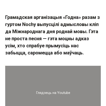
Грамадская арганізацыя «Годна» разам з
гуртом Nochy выпусцілі адмысловы кліп
да Міжнароднага дня роднай мовы. Гэта
не проста песня — гэта моцны адказ
усім, хто спрабуе прымусіць нас
забыцца, саромецца або маўчаць.
Глядзець на Youtube