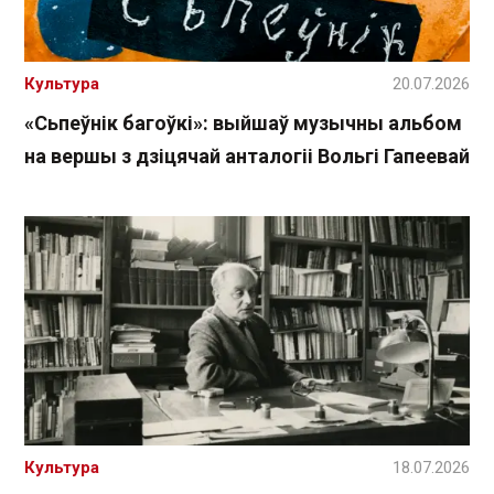
Культура
20.07.2026
«Сьпеўнік багоўкі»: выйшаў музычны альбом
на вершы з дзіцячай анталогіі Вольгі Гапеевай
Культура
18.07.2026