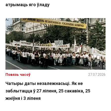
атрымаць яго ўладу
Повязь часоў
27.07.2026
Чатыры даты незалежнасьці. Як не
заблытацца ў 27 ліпеня, 25 сакавіка, 25
жніўня і 3 ліпеня