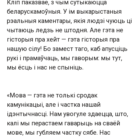
Кліп паказвае, з чым сутыкаюцца
беларускамоўныя. У ім выкарыстаныя
рэальныя каментары, якія людзі чуюць ці
чытаюць ледзь не штодня. Але гэта не
гісторыя пра хейт — гэта гісторыя пра
нашую сілу! Бо замест таго, каб апусціць
рукі і прамаўчаць, мы гаворым: мы тут,
мы ёсць і нас не спыніць.
«Мова — гэта не толькі сродак
камунікацыі, але і частка нашай
ідэнтычнасці. Нам увогуле здаецца, што,
калі мы перастаем гаварыць на сваёй
мове, мы губляем частку сябе. Нас