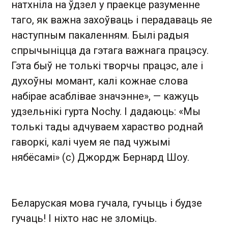
натхніла на ўдзел у праекце разуменне
таго, як важна захоўваць і перадаваць яе
наступным пакаленням. Былі радыя
спрычыніцца да гэтага важнага працэсу.
Гэта быў не толькі творчы працэс, але і
духоўны момант, калі кожнае слова
набірае асаблівае значэнне», — кажуць
удзельнікі гурта Nochy. І дадаюць: «Мы
толькі тады адчуваем хараство роднай
гаворкі, калі чуем яе пад чужымі
нябёсамі» (с) Джордж Бернард Шоу.
Беларуская мова гучала, гучыць і будзе
гучаць! І ніхто нас не зломіць.