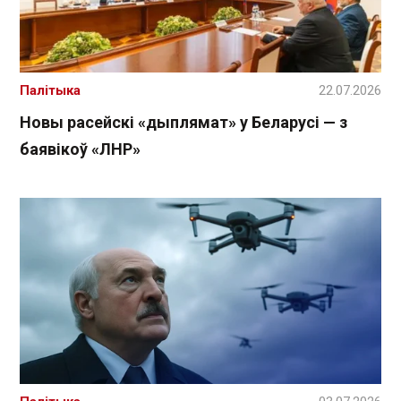
Палітыка
22.07.2026
Новы расейскі «дыплямат» у Беларусі — з
баявікоў «ЛНР»