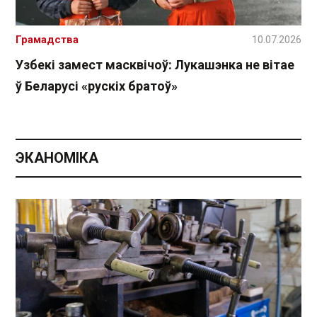
Грамадства
10.07.2026
Узбекі замест масквічоў: Лукашэнка не вітае
ў Беларусі «рускіх братоў»
ЭКАНОМІКА