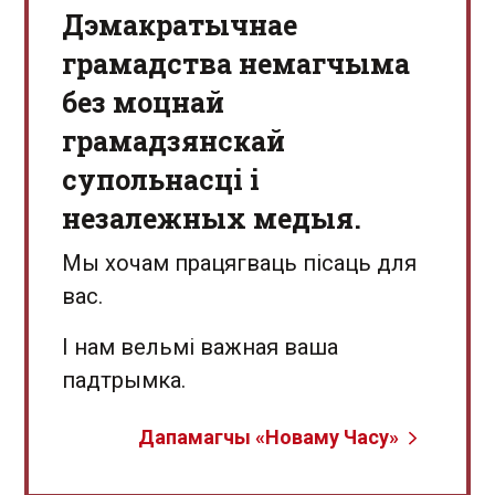
Дэмакратычнае
грамадства немагчыма
без моцнай
грамадзянскай
супольнасці і
незалежных медыя.
Мы хочам працягваць пісаць для
вас.
І нам вельмі важная ваша
падтрымка.
Дапамагчы «Новаму Часу»