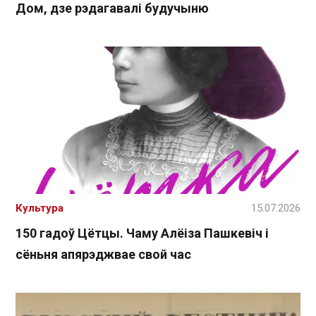
Дом, дзе рэдагавалі будучыню
Культура
15.07.2026
150 гадоў Цётцы. Чаму Алёіза Пашкевіч і
сёньня апярэджвае свой час