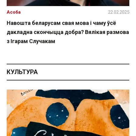
Асоба
22.02.2025
Навошта беларусам свая мова і чаму ўсё
дакладна скончыцца добра? Вялікая размова
з Ігарам Случакам
КУЛЬТУРА