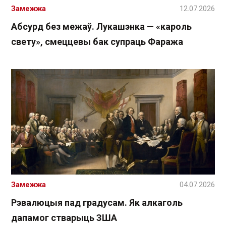
Замежжа
12.07.2026
Абсурд без межаў. Лукашэнка — «кароль
свету», смеццевы бак супраць Фаража
Замежжа
04.07.2026
Рэвалюцыя пад градусам. Як алкаголь
дапамог стварыць ЗША