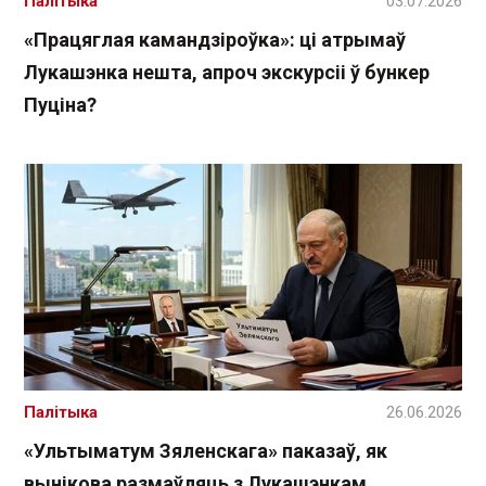
Палітыка
03.07.2026
«Працяглая камандзіроўка»: ці атрымаў
Лукашэнка нешта, апроч экскурсіі ў бункер
Пуціна?
Палітыка
26.06.2026
«Ультыматум Зяленскага» паказаў, як
вынікова размаўляць з Лукашэнкам