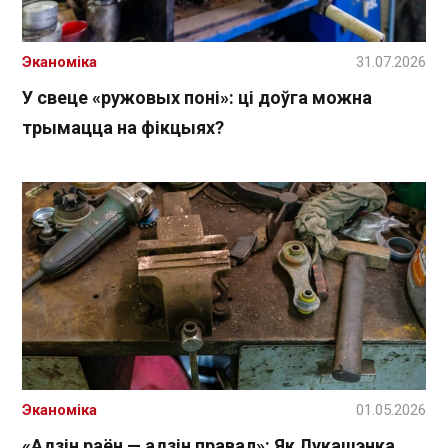
Эканоміка
31.07.2026
У свеце «ружовых поні»: ці доўга можна
трымацца на фікцыях?
Эканоміка
01.05.2026
«Адзін раён — адзін правал»: Як Лукашэнка