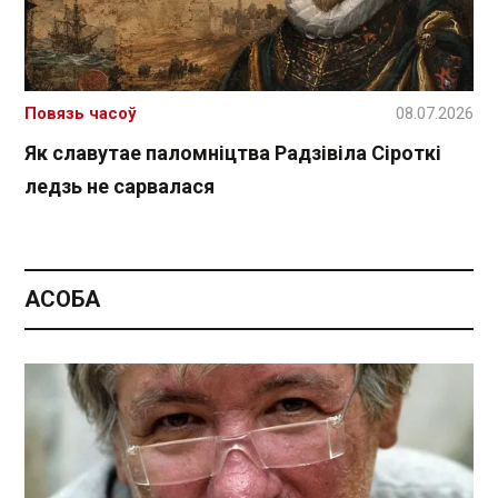
Повязь часоў
08.07.2026
Як славутае паломніцтва Радзівіла Сіроткі
ледзь не сарвалася
АСОБА