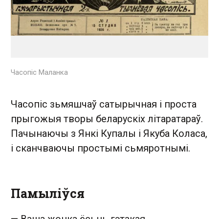
Часопіс Маланка
Часопіс зьмяшчаў сатырычная і проста
прыгожыя творы беларускіх літаратараў.
Пачынаючы з Янкі Купалы і Якуба Коласа,
і сканчваючы простымі сьмяротнымі.
Памыліўся
—
Ваша жонка ёсьць гэтакая