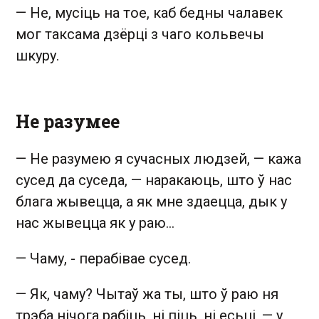
—
Не, мусіць на тое, каб бедны чалавек
мог таксама дзёрці з чаго кольвечы
шкуру.
Не разумее
—
Не разумею я сучасных людзей,
—
кажа
сусед да суседа,
—
наракаюць, што ў нас
блага жывецца, а як мне здаецца, дык у
нас жывецца як у раю...
—
Чаму, - перабівае сусед.
—
Як, чаму? Чытаў жа ты, што ў раю ня
трэба нічога рабіць, ні піць, ні есьці,
—
у