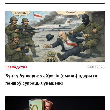
Грамадства
24.07.2026
Бунт у бункеры: як Хрэнін (амаль) адкрыта
пайшоў супраць Лукашэнкі