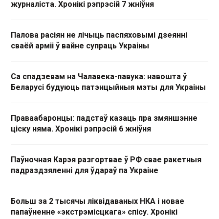
журналіста. Хронікі рэпрэсій 7 жніўня
Палова расіян не лічыць паспяховымі дзеянні
сваёй арміі ў вайне супраць Украіны
Са спадзевам на Чалавека-павука: навошта ў
Беларусі будуюць патэнцыйныя мэты для Украіны
Праваабаронцы: падстаў казаць пра змяншэнне
ціску няма. Хронікі рэпрэсій 6 жніўня
Паўночная Карэя разгортвае ў РФ свае ракетныя
падраздзяленні для ўдараў па Украіне
Больш за 2 тысячы ліквідаваных НКА і новае
папаўненне «экстрэмісцкага» спісу. Хронікі