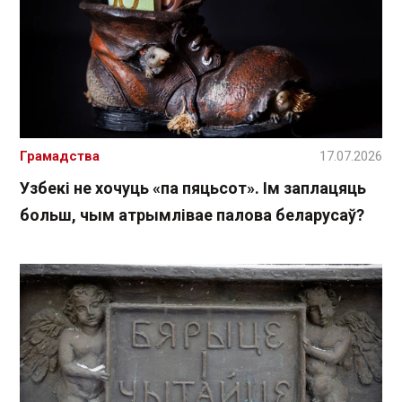
Грамадства
17.07.2026
Узбекі не хочуць «па пяцьсот». Ім заплацяць
больш, чым атрымлівае палова беларусаў?