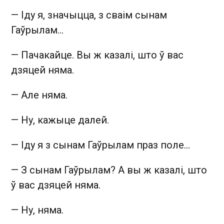
—
Іду я, значыцца, з сваім сынам
Гаўрылам...
—
Пачакайце. Вы ж казалі, што ў вас
дзяцей няма.
—
Але няма.
—
Ну, кажыце далей.
—
Іду я з сынам Гаўрылам праз поле...
—
З сынам Гаўрылам? А вы ж казалі, што
ў вас дзяцей няма.
—
Ну, няма.