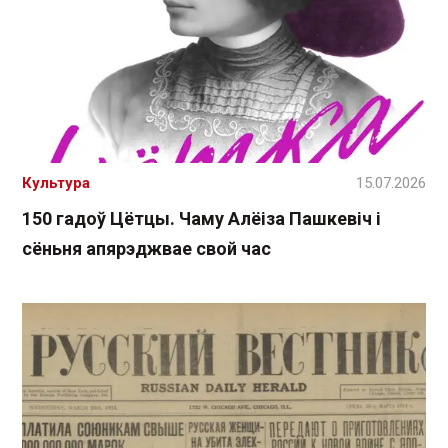
Культура
15.07.2026
150 гадоў Цётцы. Чаму Алёіза Пашкевіч і
сёньня апярэджвае свой час