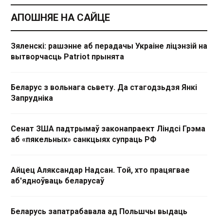
АПОШНЯЕ НА САЙЦЕ
Зяленскі: рашэнне аб перадачы Украіне ліцэнзій на
вытворчасць Patriot прынята
Беларус з вольнага сьвету. Да стагодзьдзя Янкі
Запрудніка
Сенат ЗША падтрымаў законапраект Ліндсі Грэма
аб «пякельных» санкцыях супраць РФ
Айцец Аляксандар Надсан. Той, хто працягвае
аб'ядноўваць беларусаў
Беларусь запатрабавала ад Польшчы выдаць