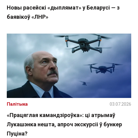
Новы расейскі «дыплямат» у Беларусі — з
баявікоў «ЛНР»
Палітыка
03.07.2026
«Працяглая камандзіроўка»: ці атрымаў
Лукашэнка нешта, апроч экскурсіі ў бункер
Пуціна?