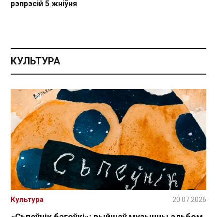
рэпрэсій 5 жніўня
КУЛЬТУРА
Культура
20.07.2026
«Сьпеўнік багоўкі»: выйшаў музычны альбом