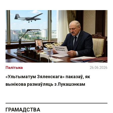
Палітыка
26.06.2026
«Ультыматум Зяленскага» паказаў, як
вынікова размаўляць з Лукашэнкам
ГРАМАДСТВА