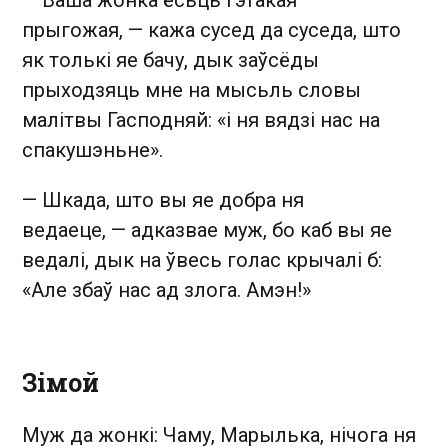
прыгожая,
—
кажа сусед да суседа, што
як толькі яе бачу, дык заўсёды
прыходзяць мне на мысьль словы
малітвы Гасподняй: «і ня вядзі нас на
спакушэньне».
—
Шкада, што вы яе добра ня
ведаеце,
—
адказвае муж, бо каб вы яе
ведалі, дык на ўвесь голас крычалі б:
«Але збаў нас ад злога. Амэн!»
Зімой
Муж да жонкі: Чаму, Марылька, нічога ня