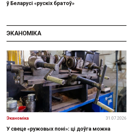
ў Беларусі «рускіх братоў»
ЭКАНОМІКА
Эканоміка
31.07.2026
У свеце «ружовых поні»: ці доўга можна