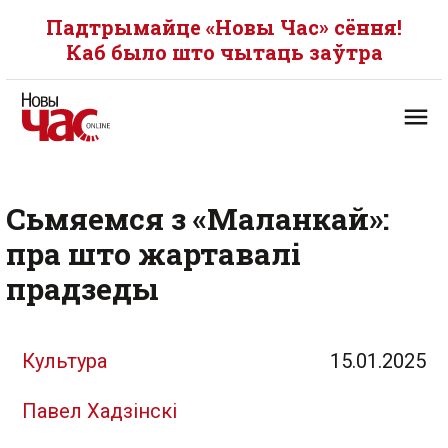
Падтрымайце «Новы Час» сёння!
Каб было што чытаць заўтра
Сьмяемся з «Маланкай»:
пра што жартавалі
прадзеды
Культура
15.01.2025
Павел Хадзінскі