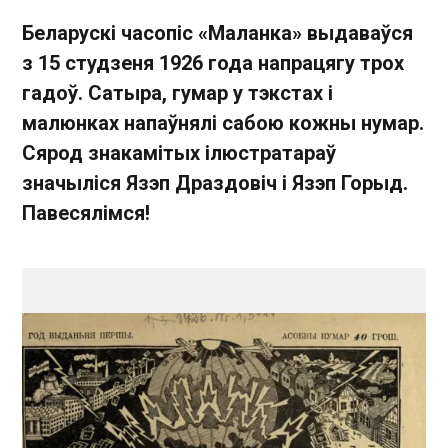
Беларускі часопіс «Маланка» выдаваўся
з 15 студзеня 1926 года напрацягу трох
гадоў. Сатыра, гумар у тэкстах і
малюнках напаўнялі сабою кожны нумар.
Сярод знакамітых ілюстратараў
значыліся Язэп Драздовіч і Язэп Горыд.
Павесялімся!