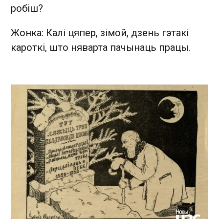
робіш?
Жонка: Калі цяпер, зімой, дзень гэтакі
кароткі, што няварта пачынаць працы.