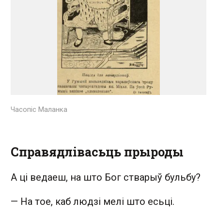
Часопіс Маланка
Справядлівасьць прыроды
А ці ведаеш, на што Бог стварыў бульбу?
—
На тое, каб людзі мелі што есьці.