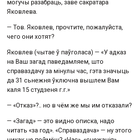
могучы разабраць, заве сакратара
Яковлева.
—
Тов. Яковлев, прочтите, пожалуйста,
чего они хотят?
Яковлев (чытае ў паўголаса)
—
«У адказ
на Ваш загад паведамляем, што
справаздачу за мінулы час, гэта значыць
да 31 сьнежня ўключна вышлем Вам
каля 15 студзеня г.г.»
—
«Отказ»?.. но в чём же мы им отказали?
—
«Загад»
—
это видно описка, надо
читать «за год». «Справаздача»
—
ну этого
никак не поймёш? «Час», «снежан
ія»,