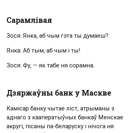
Сарамлівая
Зося: Янка, аб чым гэта ты думаеш?
Янка: Аб тым, аб чым і ты!
Зося: Фу,
—
як табе ня сорамна.
Дзяржаўны банк у Маскве
Камісар банку чытае ліст, атрыманы з
аднаго з кааператыўных банкаў Менскае
акругі, пісаны па-беларуску і нічога ня