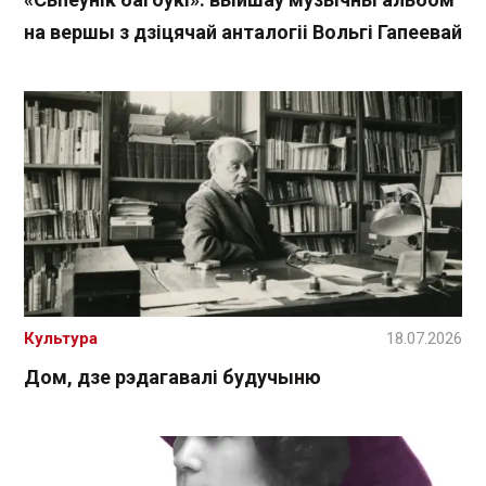
на вершы з дзіцячай анталогіі Вольгі Гапеевай
Культура
18.07.2026
Дом, дзе рэдагавалі будучыню