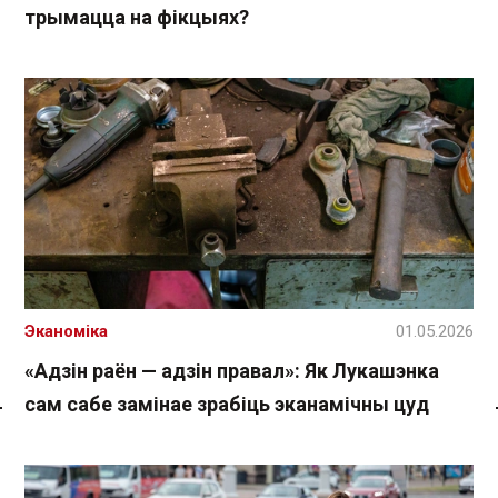
трымацца на фікцыях?
Эканоміка
01.05.2026
«Адзін раён — адзін правал»: Як Лукашэнка
сам сабе замінае зрабіць эканамічны цуд
Спасылка без VPN