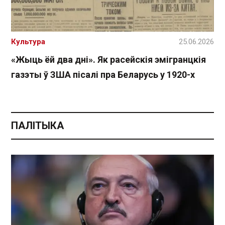
Культура
25.06.2026
«Жыць ёй два дні». Як расейскія эмігранцкія
газэты ў ЗША пісалі пра Беларусь у 1920-х
ПАЛІТЫКА