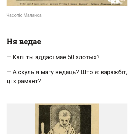
Часопіс Маланка
Ня ведае
—
Калі ты аддасі мае 50 злотых?
—
А скуль я магу ведаць? Што я: варажбіт,
ці хірамант?