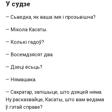
У судзе
—
Сьведка, як ваша імя і прозьвішча?
—
Мікола Касаты.
—
Колькі гадоў?
—
Восемдзясят два.
—
Дзеці ёсьць?
—
Нямашака.
—
Сакратар, запішыце, што дзяцей няма.
Ну расказвайце, Касаты, што вам ведама
ў гэтай справе?