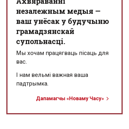
Aхвяраванні
незалежным медыя —
ваш унёсак у будучыню
грамадзянскай
супольнасці.
Мы хочам працягваць пісаць для
вас.
І нам вельмі важная ваша
падтрымка.
Дапамагчы «Новаму Часу»