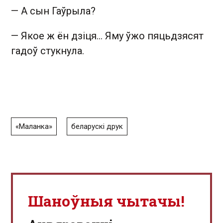
—
А сын Гаўрыла?
—
Якое ж ён дзіця... Яму ўжо пяцьдзясят
гадоў стукнула.
«Маланка»
беларускі друк
Шаноўныя чытачы!