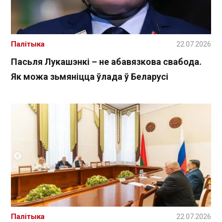
Палітыка
22.07.2026
Пасьля Лукашэнкі – не абавязкова свабода.
Як можа зьмяніцца ўлада ў Беларусі
Палітыка
22.07.2026