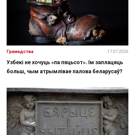
Грамадства
17.07.2026
Узбекі не хочуць «па пяцьсот». Ім заплацяць
больш, чым атрымлівае палова беларусаў?