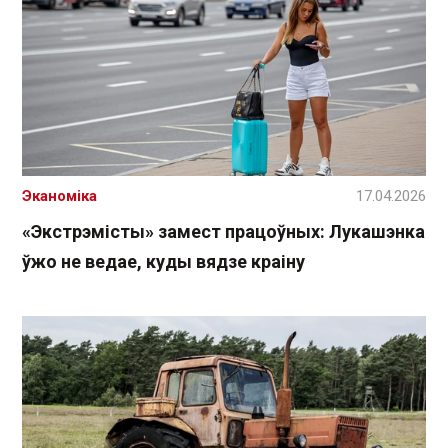
Эканоміка
17.04.2026
«Экстрэмісты» замест працоўных: Лукашэнка
ўжо не ведае, куды вядзе краіну