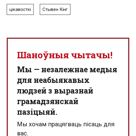
цікавосткі
Стывен Кінг
Шаноўныя чытачы!
Мы — незалежнае медыя
для неабыякавых
людзей з выразнай
грамадзянскай
пазіцыяй.
Мы хочам працягваць пісаць для
вас.