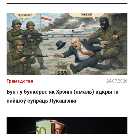
Грамадства
24.07.2026
Бунт у бункеры: як Хрэнін (амаль) адкрыта
пайшоў супраць Лукашэнкі