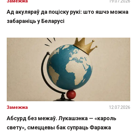
Замежжа
19.07.2026
Ад акуляраў да поціску рукі: што яшчэ можна
забараніць у Беларусі
Замежжа
12.07.2026
Абсурд без межаў. Лукашэнка — «кароль
свету», смеццевы бак супраць Фаража