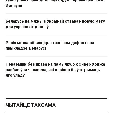
3 жніўня
Беларусь на мяжы з Украінай стварае новую мэту
для украінскіх дронаў
Расія можа абвясціць «тэхнічны дэфолт» па
прыкладзе Беларусі
Пераемнік без права на памылку. Як Энвер Ходжа
пазбавіўся чалавека, які павінен быў атрымаць
яго ўладу
ЧЫТАЙЦЕ ТАКСАМА