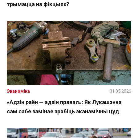
трымацца на фікцыях?
Эканоміка
01.05.2026
«Адзін раён — адзін правал»: Як Лукашэнка
сам сабе замінае зрабіць эканамічны цуд