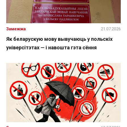
Замежжа
21.07.2026
Як беларускую мову вывучаюць у польскіх
універсітэтах — і навошта гэта сёння