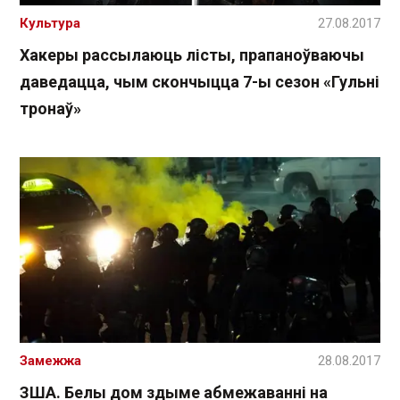
Культура
27.08.2017
Хакеры рассылаюць лісты, прапаноўваючы
даведацца, чым скончыцца 7-ы сезон «Гульні
тронаў»
Замежжа
28.08.2017
ЗША. Белы дом здыме абмежаванні на