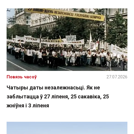
Повязь часоў
27.07.2026
Чатыры даты незалежнасьці. Як не
заблытацца ў 27 ліпеня, 25 сакавіка, 25
жніўня і 3 ліпеня