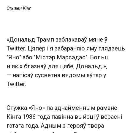
Стывен Кінг
«Дональд Трамп заблакаваў мяне ў
Twitter. Цяпер і я забараняю яму глядзець
"Яно" або "Містэр Мэрсэдэс". Больш
ніякіх блазнаў для цябе, Дональд »,
— напісаў сусветна вядомы аўтар у
Twitter.
Стужка «Яно» па аднайменным рамане
Кінга 1986 года павінна выйсці ў верасні
гэтага года. Адным з герояў твора