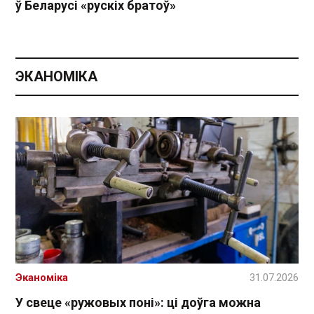
ў Беларусі «рускіх братоў»
ЭКАНОМІКА
Эканоміка
31.07.2026
У свеце «ружовых поні»: ці доўга можна