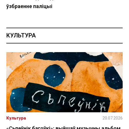
ўзбраенне паліцыі
КУЛЬТУРА
Культура
20.07.2026
«Сьпеўнік багоўкі»: выйшаў музычны альбом