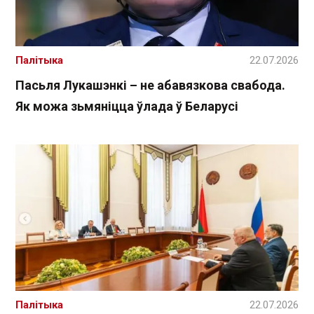
Палітыка
22.07.2026
Пасьля Лукашэнкі – не абавязкова свабода.
Як можа зьмяніцца ўлада ў Беларусі
Палітыка
22.07.2026