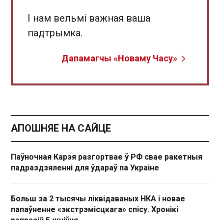
І нам вельмі важная ваша
падтрымка.
Дапамагчы «Новаму Часу»
АПОШНЯЕ НА САЙЦЕ
Паўночная Карэя разгортвае ў РФ свае ракетныя
падраздзяленні для ўдараў па Украіне
Больш за 2 тысячы ліквідаваных НКА і новае
папаўненне «экстрэмісцкага» спісу. Хронікі