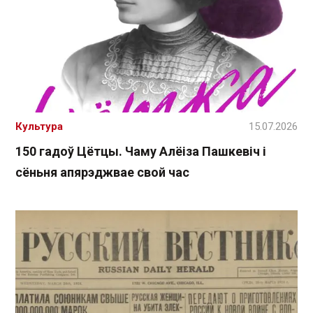
Культура
15.07.2026
150 гадоў Цётцы. Чаму Алёіза Пашкевіч і
сёньня апярэджвае свой час