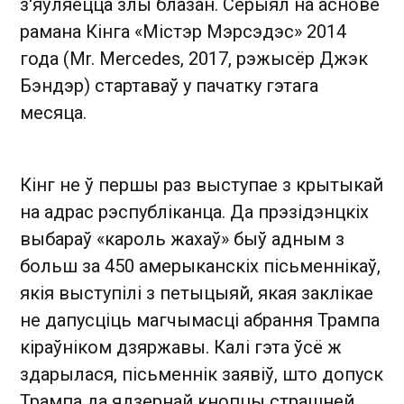
з'яўляецца злы блазан. Серыял на аснове
рамана Кінга «Містэр Мэрсэдэс» 2014
года (Mr. Mercedes, 2017, рэжысёр Джэк
Бэндэр) стартаваў у пачатку гэтага
месяца.
Кінг не ў першы раз выступае з крытыкай
на адрас рэспубліканца. Да прэзідэнцкіх
выбараў «кароль жахаў» быў адным з
больш за 450 амерыканскіх пісьменнікаў,
якія выступілі з петыцыяй, якая заклікае
не дапусціць магчымасці абрання Трампа
кіраўніком дзяржавы. Калі гэта ўсё ж
здарылася, пісьменнік заявіў, што допуск
Трампа да ядзернай кнопцы страшней