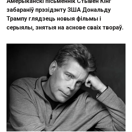
Амерыканскі пісьменнік Стывен Кінг
забараніў прэзідэнту ЗША Дональду
Трампу глядзець новыя фільмы і
серыялы, знятыя на аснове сваіх твораў.