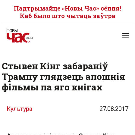
Падтрымайце «Новы Час» сёння!
Каб было што чытаць заўтра
Стывен Кінг забараніў
Трампу глядзець апошнія
фільмы па яго кнігах
Культура
27.08.2017