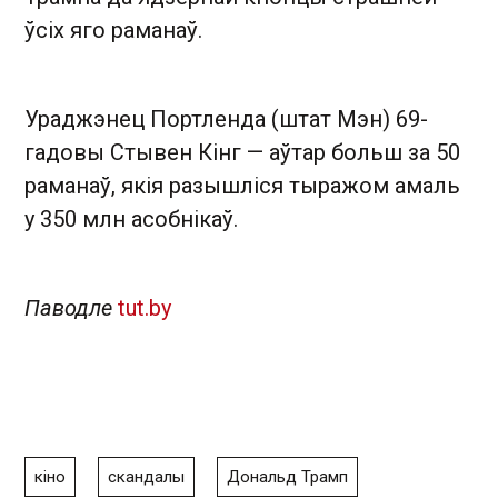
ўсіх яго раманаў.
Ураджэнец Портленда (штат Мэн) 69-
гадовы Стывен Кінг — аўтар больш за 50
раманаў, якія разышліся тыражом амаль
у 350 млн асобнікаў.
Паводле
tut.by
кіно
скандалы
Дональд Трамп