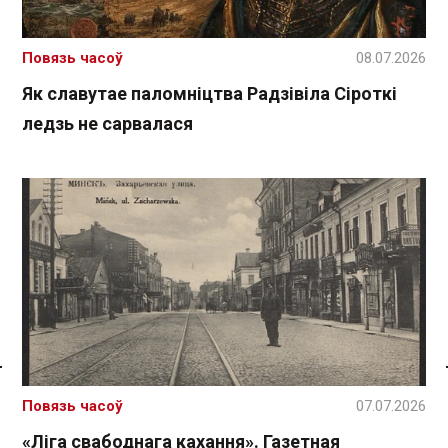
Повязь часоў
08.07.2026
Як славутае паломніцтва Радзівіла Сіроткі
ледзь не сарвалася
Спасылка без VPN
Повязь часоў
07.07.2026
«Ліга свабоднага кахання». Газетная