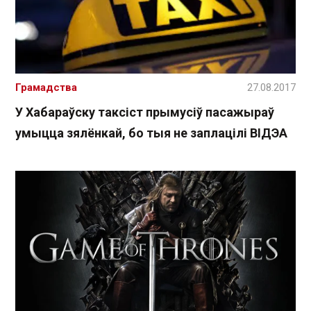
Грамадства
27.08.2017
У Хабараўску таксіст прымусіў пасажыраў
умыцца зялёнкай, бо тыя не заплацілі ВІДЭА