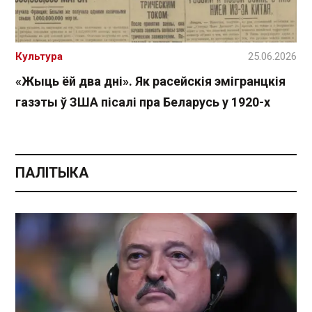
Культура
25.06.2026
«Жыць ёй два дні». Як расейскія эмігранцкія
газэты ў ЗША пісалі пра Беларусь у 1920-х
ПАЛІТЫКА