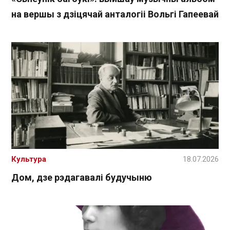
на вершы з дзіцячай анталогіі Вольгі Гапеевай
Культура
18.07.2026
Дом, дзе рэдагавалі будучыню