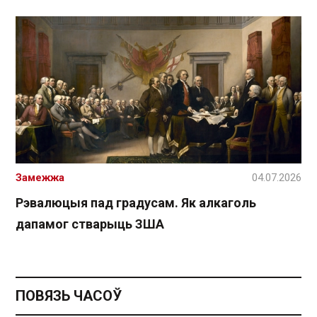
Замежжа
04.07.2026
Рэвалюцыя пад градусам. Як алкаголь
дапамог стварыць ЗША
ПОВЯЗЬ ЧАСОЎ