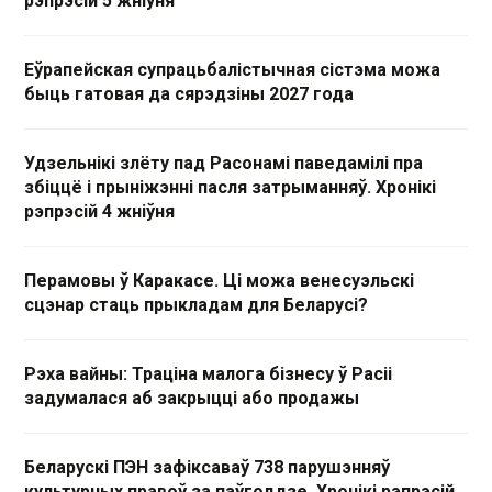
рэпрэсій 5 жніўня
Еўрапейская супрацьбалістычная сістэма можа
быць гатовая да сярэдзіны 2027 года
Удзельнікі злёту пад Расонамі паведамілі пра
збіццё і прыніжэнні пасля затрыманняў. Хронікі
рэпрэсій 4 жніўня
Перамовы ў Каракасе. Ці можа венесуэльскі
сцэнар стаць прыкладам для Беларусі?
Рэха вайны: Траціна малога бізнесу ў Расіі
задумалася аб закрыцці або продажы
Беларускі ПЭН зафіксаваў 738 парушэнняў
культурных правоў за паўгоддзе. Хронікі рэпрэсій