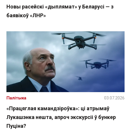
Новы расейскі «дыплямат» у Беларусі — з
баявікоў «ЛНР»
Палітыка
03.07.2026
«Працяглая камандзіроўка»: ці атрымаў
Лукашэнка нешта, апроч экскурсіі ў бункер
Пуціна?