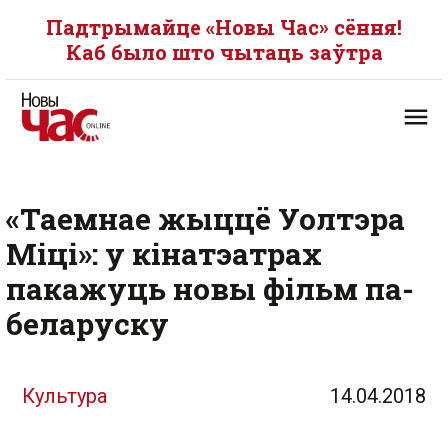
Падтрымайце «Новы Час» сёння!
Каб было што чытаць заўтра
«Таемнае жыццё Уолтэра
Міці»: у кінатэатрах
пакажуць новы фільм па-
беларуску
Культура
14.04.2018