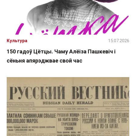
Культура
15.07.2026
150 гадоў Цётцы. Чаму Алёіза Пашкевіч і
сёньня апярэджвае свой час