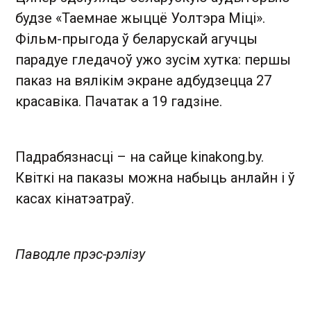
будзе «Таемнае жыццё Уолтэра Міці».
Фільм-прыгода ў беларускай агучцы
парадуе гледачоў ужо зусім хутка: першы
паказ на вялікім экране адбудзецца 27
красавіка. Пачатак а 19 гадзіне.
Падрабязнасці – на сайце kinakong.by.
Квіткі на паказы можна набыць анлайн і ў
касах кінатэатраў.
Паводле прэс-рэлізу