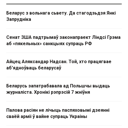
Беларус з вольнага сьвету. Да стагодзьдзя Янкі
Запрудніка
Сенат ЗША падтрымаў законапраект Ліндсі Грэма
аб «пякельных» санкцыях супраць РФ
Айцец Аляксандар Надсан. Той, хто працягвае
аб'ядноўваць беларусаў
Беларусь запатрабавала ад Польшчы выдаць
журналіста. Хронікі рэпрэсій 7 жніўня
Палова расіян не лічыць паспяховымі дзеянні
сваёй арміі ў вайне супраць Украіны