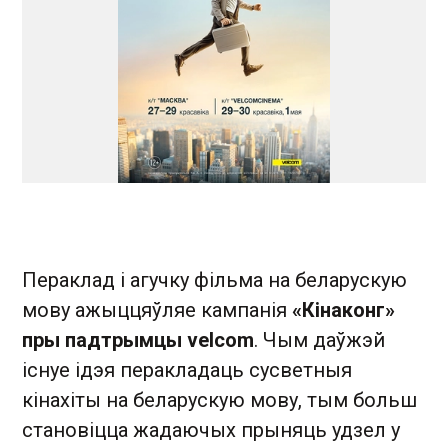
Пераклад і агучку фільма на беларускую
мову ажыццяўляе кампанія
«Кінаконг»
пры падтрымцы velcom
. Чым даўжэй
існуе ідэя перакладаць сусветныя
кінахіты на беларускую мову, тым больш
становіцца жадаючых прыняць удзел у