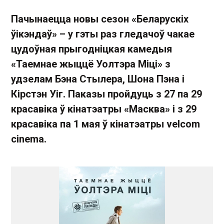
Пачынаецца новы сезон «Беларускіх
ўікэндаў» – у гэты раз гледачоў чакае
цудоўная прыгодніцкая камедыя
«Таемнае жыццё Уолтэра Міці» з
удзелам Бэна Стылера, Шона Пэна і
Кірстэн Уіг. Паказы пройдуць з 27 па 29
красавіка ў кінатэатры «Масква» і з 29
красавіка па 1 мая ў кінатэатры velcom
cinema.