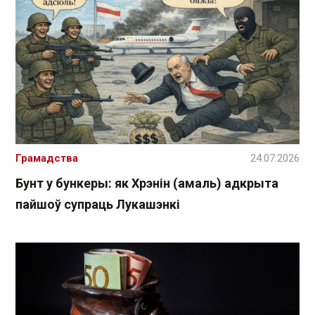
Грамадства
24.07.2026
Бунт у бункеры: як Хрэнін (амаль) адкрыта
пайшоў супраць Лукашэнкі