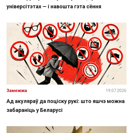
універсітэтах — і навошта гэта сёння
Замежжа
19.07.2026
Ад акуляраў да поціску рукі: што яшчэ можна
забараніць у Беларусі