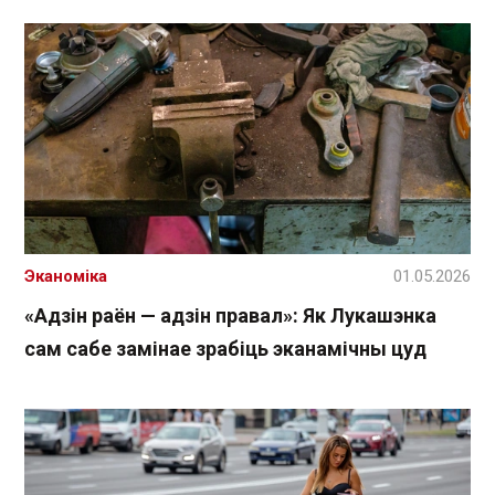
Эканоміка
01.05.2026
«Адзін раён — адзін правал»: Як Лукашэнка
сам сабе замінае зрабіць эканамічны цуд