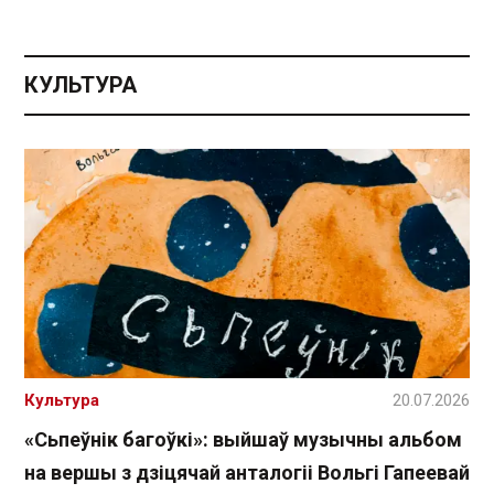
КУЛЬТУРА
Культура
20.07.2026
«Сьпеўнік багоўкі»: выйшаў музычны альбом
на вершы з дзіцячай анталогіі Вольгі Гапеевай