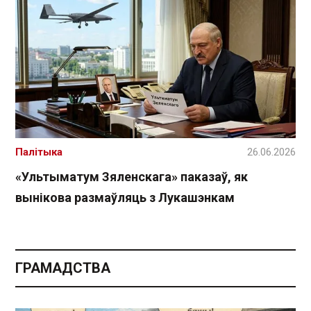
Палітыка
26.06.2026
«Ультыматум Зяленскага» паказаў, як
вынікова размаўляць з Лукашэнкам
ГРАМАДСТВА