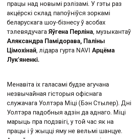
працы над новымі рэлізамі. У гэты раз
акцёрскі склад папоўніўся зоркамі
беларускага шоу-бізнесу ў асобах
тэлевядучага
Яўгена Перліна
, музыкантаў
Аляксандра Памідорава, Паліны
Цімохінай
, лідара гурта NAVI
Арцёма
Лук'яненкі.
Менавіта іх галасамі будзе агучана
незвычайная гісторыя офіснага
служачага Уолтэра Міці (Бэн Стылер). Дні
Уолтэра падобныя адзін да аднаго. Міці
марыць пра подзвігі, у той час як на
працы і ў жыцці яму не вельмі шанцуе.