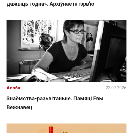
дажыць годна». Архіўнае інтэрв'ю
Асоба
23.07.2026
Знаёмства-разьвітаньне. Памяці Евы
Вежнавец
Спасылка без VPN