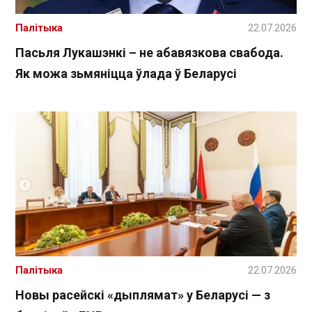
Палітыка
22.07.2026
Пасьля Лукашэнкі – не абавязкова свабода.
Як можа зьмяніцца ўлада ў Беларусі
Палітыка
22.07.2026
Новы расейскі «дыплямат» у Беларусі — з