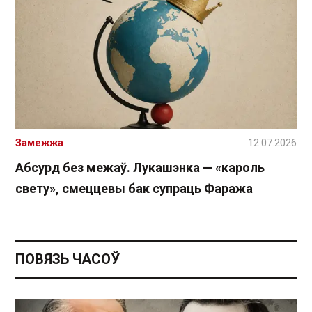
Замежжа
12.07.2026
Абсурд без межаў. Лукашэнка — «кароль
свету», смеццевы бак супраць Фаража
ПОВЯЗЬ ЧАСОЎ