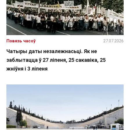
Повязь часоў
27.07.2026
Чатыры даты незалежнасьці. Як не
заблытацца ў 27 ліпеня, 25 сакавіка, 25
жніўня і 3 ліпеня