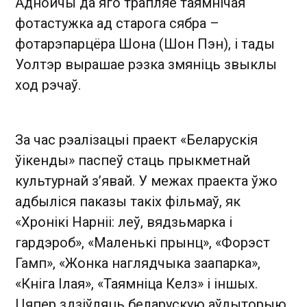
Аднойчы да яго трапляе таямнічая
фотастужка ад старога сябра –
фотарэпарцёра Шона (Шон Пэн), і тады
Уолтэр вырашае рэзка змяніць звыклы
ход рэчаў.
За час рэалізацыі праект «Беларускія
ўікенды» паспеў стаць прыкметнай
культурнай з’явай. У межах праекта ўжо
адбыліся паказы такіх фільмаў, як
«Хронікі Нарніі: леў, вядзьмарка і
гардэроб», «Маленькі прынц», «Форэст
Гамп», «Жонка наглядчыка заапарка»,
«Кніга Ілая», «Таямніца Келз» і іншых.
Цяпер здзіўляць беларускую аўдыторыю