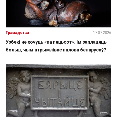
Грамадства
17.07.2026
Узбекі не хочуць «па пяцьсот». Ім заплацяць
больш, чым атрымлівае палова беларусаў?