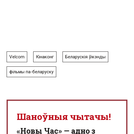
Velcom
Кінаконг
Беларускія ўікэнды
фільмы па-беларуску
Шаноўныя чытачы!
«Новы Час» — адно з