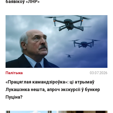
баявікоў «ЛНР»
Палітыка
03.07.2026
«Працяглая камандзіроўка»: ці атрымаў
Лукашэнка нешта, апроч экскурсіі ў бункер
Пуціна?