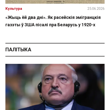
Культура
25.06.2026
«Жыць ёй два дні». Як расейскія эмігранцкія
газэты ў ЗША пісалі пра Беларусь у 1920-х
ПАЛІТЫКА