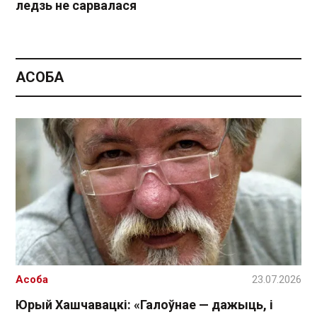
ледзь не сарвалася
АСОБА
Асоба
23.07.2026
Юрый Хашчавацкі: «Галоўнае — дажыць, і