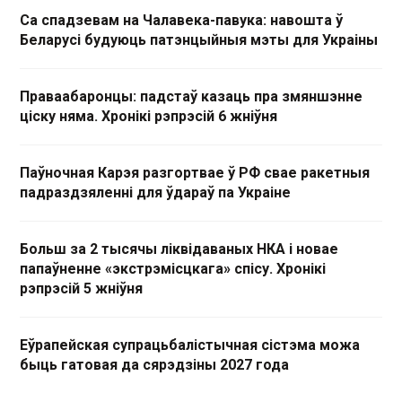
Са спадзевам на Чалавека-павука: навошта ў
Беларусі будуюць патэнцыйныя мэты для Украіны
Праваабаронцы: падстаў казаць пра змяншэнне
ціску няма. Хронікі рэпрэсій 6 жніўня
Паўночная Карэя разгортвае ў РФ свае ракетныя
падраздзяленні для ўдараў па Украіне
Больш за 2 тысячы ліквідаваных НКА і новае
папаўненне «экстрэмісцкага» спісу. Хронікі
рэпрэсій 5 жніўня
Еўрапейская супрацьбалістычная сістэма можа
быць гатовая да сярэдзіны 2027 года