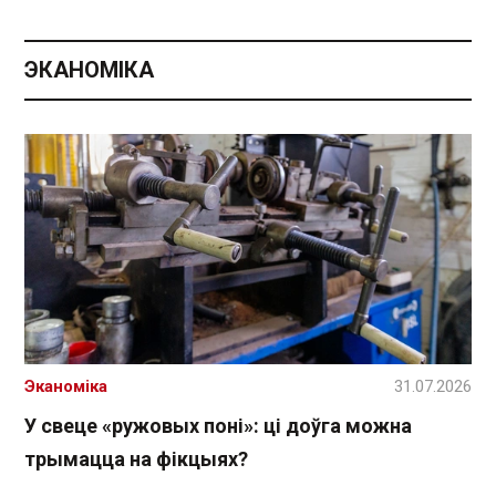
ЭКАНОМІКА
Эканоміка
31.07.2026
У свеце «ружовых поні»: ці доўга можна
трымацца на фікцыях?