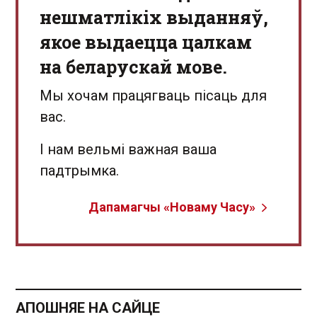
нешматлікіх выданняў,
якое выдаецца цалкам
на беларускай мове.
Мы хочам працягваць пісаць для
вас.
І нам вельмі важная ваша
падтрымка.
Дапамагчы «Новаму Часу»
АПОШНЯЕ НА САЙЦЕ