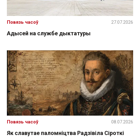
Повязь часоў
27.07.2026
Адысей на службе дыктатуры
Повязь часоў
08.07.2026
Як славутае паломніцтва Радзівіла Сіроткі