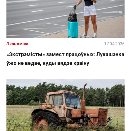
Эканоміка
17.04.2026
«Экстрэмісты» замест працоўных: Лукашэнка
ўжо не ведае, куды вядзе краіну