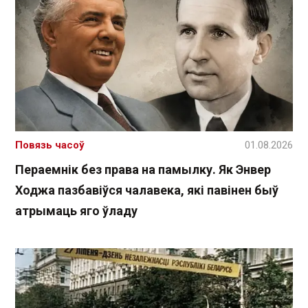
Повязь часоў
01.08.2026
Пераемнік без права на памылку. Як Энвер
Ходжа пазбавіўся чалавека, які павінен быў
атрымаць яго ўладу