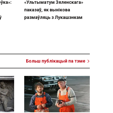
ўка»:
«Ультыматум Зяленскага»
паказаў, як вынікова
ў
размаўляць з Лукашэнкам
Больш публікацый па тэме