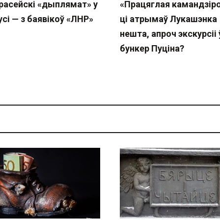
расейскі «дыплямат» у
«Працяглая камандзіро
сі — з баявікоў «ЛНР»
ці атрымаў Лукашэнка
нешта, апроч экскурсіі 
бункер Пуціна?