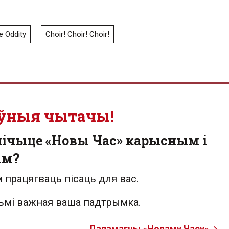
e Oddity
Choir! Choir! Choir!
ўныя чытачы!
лічыце «Новы Час» карысным і
ым?
 працягваць пісаць для вас.
льмі важная ваша падтрымка.
Дапамагчы «Новаму Часу»