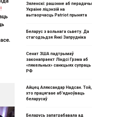
віда
Зяленскі: рашэнне аб перадачы
!
Украіне ліцэнзій на
вытворчасць Patriot прынята
аць
ць
Беларус з вольнага сьвету. Да
стагодзьдзя Янкі Запрудніка
асе.
Сенат ЗША падтрымаў
законапраект Ліндсі Грэма аб
«пякельных» санкцыях супраць
РФ
Айцец Аляксандар Надсан. Той,
хто працягвае аб'ядноўваць
беларусаў
Беларусь запатрабавала ад