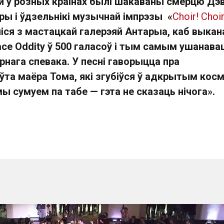
 у розных краінах былі шакаваны смерцю Дэ
ары і ўдзельнікі музычнай імпрэзы
«
Choir! Choir
іся з мастацкай галерэяй Антарыа, каб выкан
ce Oddity ў 500 галасоў і тым самым ушанава
нага спевака. У песні гаворыцца пра
ўта маёра Тома, які згубіўся ў адкрытым косм
мы сумуем па табе
—
гэта не сказаць нічога
».