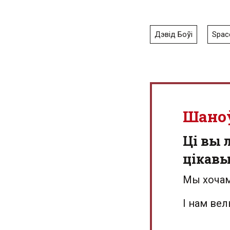
Дэвід Боўі
Spac
Шано
Ці вы 
цікав
Мы хочам
І нам ве