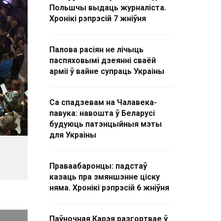
Польшчы выдаць журналіста.
Хронікі рэпрэсій 7 жніўня
Палова расіян не лічыць
паспяховымі дзеянні сваёй
арміі ў вайне супраць Украіны
Са спадзевам на Чалавека-
павука: навошта ў Беларусі
будуюць патэнцыйныя мэты
для Украіны
Праваабаронцы: падстаў
казаць пра змяншэнне ціску
няма. Хронікі рэпрэсій 6 жніўня
Паўночная Карэя разгортвае ў