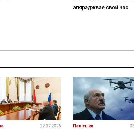
апярэджвае свой час
ка
22.07.2026
Палітыка
03