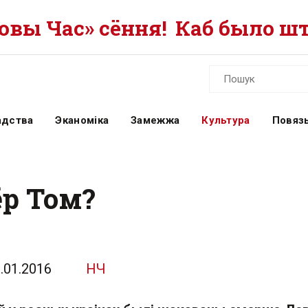
вы Час» сёння!
Каб было шт
адства
Эканоміка
Замежжа
Культура
Повязь
ёр Том?
.01.2016
НЧ