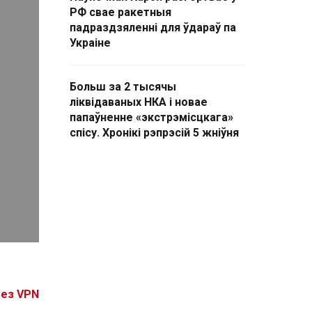
РФ свае ракетныя
падраздзяленні для ўдараў па
Украіне
Больш за 2 тысячы
ліквідаваных НКА і новае
папаўненне «экстрэмісцкага»
спісу. Хронікі рэпрэсій 5 жніўня
без VPN