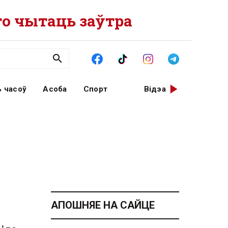
о чытаць заўтра
 часоў
Асоба
Спорт
Відэа
АПОШНЯЕ НА САЙЦЕ