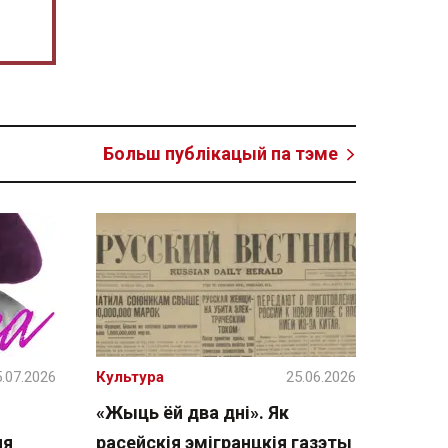
Больш публікацый па тэме
.07.2026
Культура
25.06.2026
«Жыць ёй два дні». Як
ня
расейскія эмігранцкія газэты