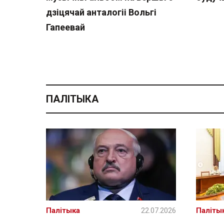
дзіцячай анталогіі Вольгі
Гапеевай
ПАЛІТЫКА
Палітыка
22.07.2026
Паліты