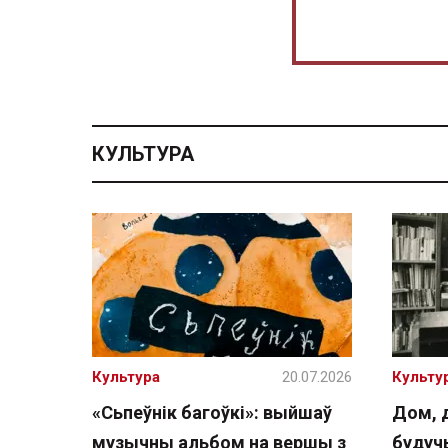
КУЛЬТУРА
Культура
20.07.2026
Культу
«Сьпеўнік багоўкі»: выйшаў
Дом, 
музычны альбом на вершы з
буду