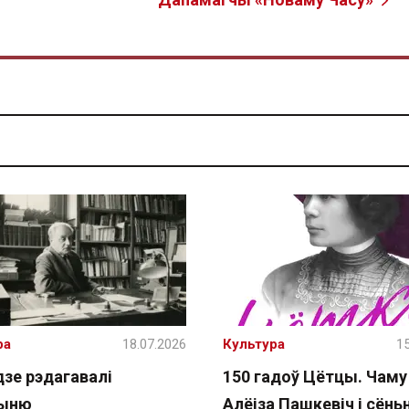
ра
18.07.2026
Культура
15
дзе рэдагавалі
150 гадоў Цётцы. Чаму
чыню
Алёіза Пашкевіч і сёнь