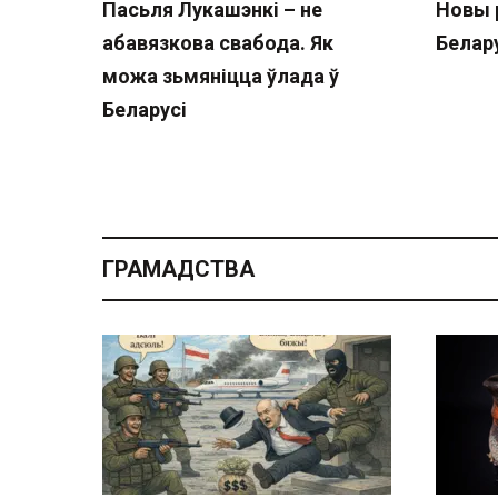
Пасьля Лукашэнкі – не
Новы 
абавязкова свабода. Як
Белару
можа зьмяніцца ўлада ў
Беларусі
ГРАМАДСТВА