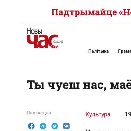
Падтрымайце «Но
Палітыка
Грам
Ты чуеш нас, ма
Культура
19