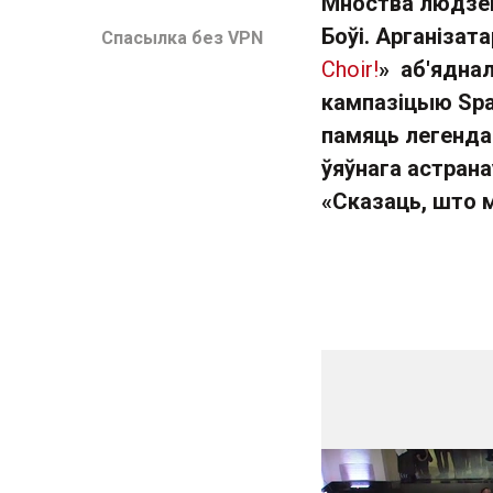
Мноства людзей
Боўі. Арганізат
Спасылка без VPN
Choir!
»
аб'яднал
кампазіцыю Spa
памяць легендар
ўяўнага астрана
«
Сказаць, што 