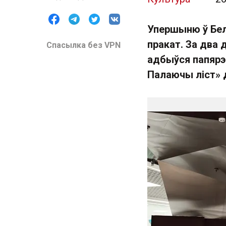
Упершыню ў Бел
пракат. За два д
Спасылка без VPN
адбыўся папярэ
Палаючы лiст» д