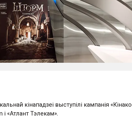
ікальнай кінападзеі выступілі кампанія «Кiнако
m і «Атлант Тэлекам».