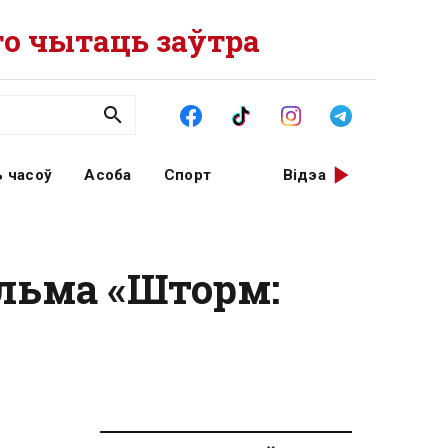
о чытаць заўтра
 часоў
Асоба
Спорт
Відэа
ільма «Шторм: