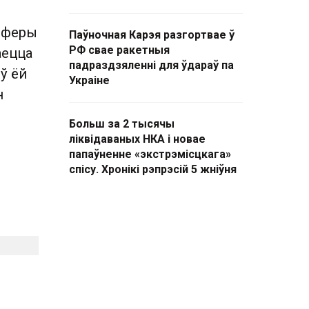
асферы
Паўночная Карэя разгортвае ў
РФ свае ракетныя
аецца
падраздзяленні для ўдараў па
ў ёй
Украіне
н
Больш за 2 тысячы
ліквідаваных НКА і новае
папаўненне «экстрэмісцкага»
спісу. Хронікі рэпрэсій 5 жніўня