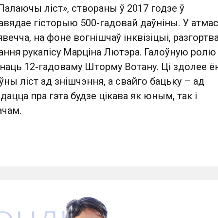
алаючы лiст», створаны ў 2017 годзе ў
павядае гісторыю 500-гадовай даўніны. У атм
вечча, на фоне вогнішчаў інквізіцыі, разгортв
ання рукапісу Марціна Лютэра. Галоўную ролю 
аць 12-гадоваму Шторму Вотану. Ці здолее ё
ны ліст ад знішчэння, а свайго бацьку – ад
дацца пра гэта будзе цікава як юным, так і
чам.