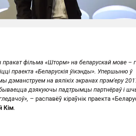
 пракат фільма «Шторм» на беларускай мове – г
іцці праекта «Беларускія ўікэнды». Упершыню ў
мы дэманструем на вялікіх экранах прэм'еру 201
адбываецца дзякуючы падтрымцы партнёраў і ш
 гледачоў»,
– распавёў кіраўнік праекта «Белару
 Кім
.