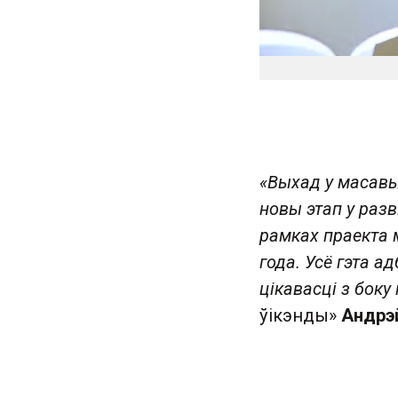
«Выхад у масавы
новы этап у разв
рамках праекта 
года. Усё гэта 
цікавасці з боку
ўікэнды»
Андрэй