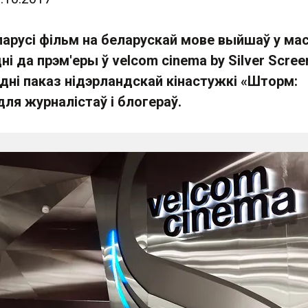
арусі фільм на беларускай мове выйшаў у ма
ні да прэм'еры ў velcom cinema by Silver Scree
днi паказ нідэрландскай кінастужкі «Шторм:
ля журналістаў і блогераў.