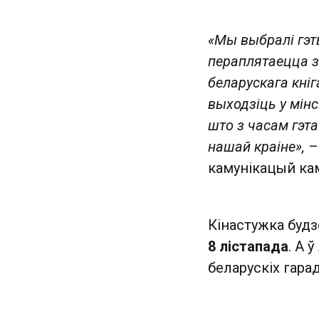
«Мы выбралі гэт
пераплятаецца з
беларускага кніг
выходзіць у мінс
што з часам гэта
нашай краіне»,
–
камунікацый ка
Кінастужка будз
8 лістапада
. А 
беларускіх гарад