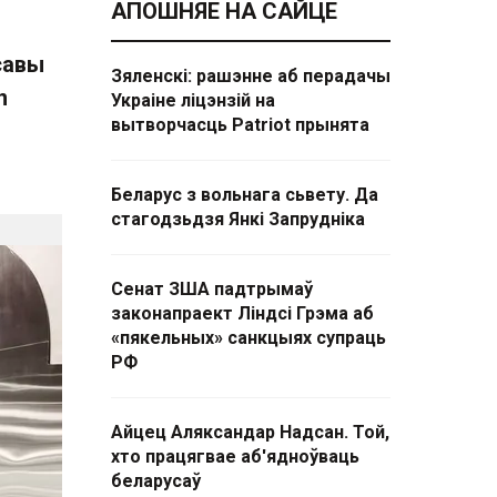
АПОШНЯЕ НА САЙЦЕ
савы
Зяленскі: рашэнне аб перадачы
n
Украіне ліцэнзій на
вытворчасць Patriot прынята
Беларус з вольнага сьвету. Да
стагодзьдзя Янкі Запрудніка
Сенат ЗША падтрымаў
законапраект Ліндсі Грэма аб
«пякельных» санкцыях супраць
РФ
Айцец Аляксандар Надсан. Той,
хто працягвае аб'ядноўваць
беларусаў