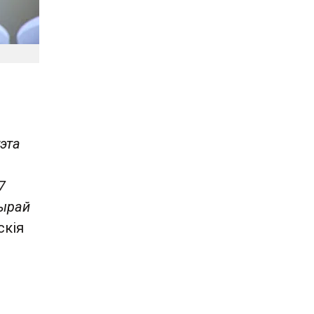
эта
7
чырай
скія