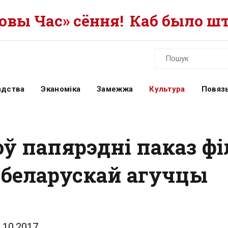
вы Час» сёння!
Каб было шт
адства
Эканоміка
Замежжа
Культура
Повязь
ў папярэдні паказ ф
 беларускай агучцы
.10.2017