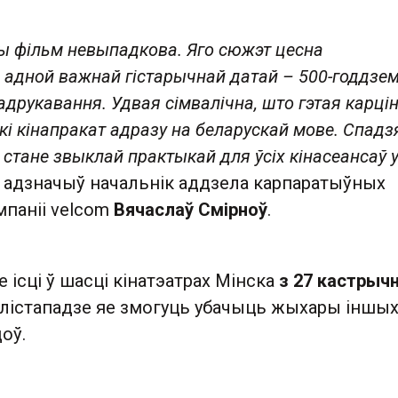
ы фільм невыпадкова. Яго сюжэт цесна
 адной важнай гістарычнай датай – 500-годдзе
адрукавання. Удвая сімвалічна, што гэтая карці
кі кінапракат адразу на беларускай мове. Спадз
 стане звыклай практыкай для ўсіх кінасеансаў 
 адзначыў начальнік аддзела карпаратыўных
мпаніі velcom
Вячаслаў Смірноў
.
е ісці ў шасці кінатэатрах Мінска
з 27 кастрычн
ў лістападзе яе змогуць убачыць жыхары іншы
оў.