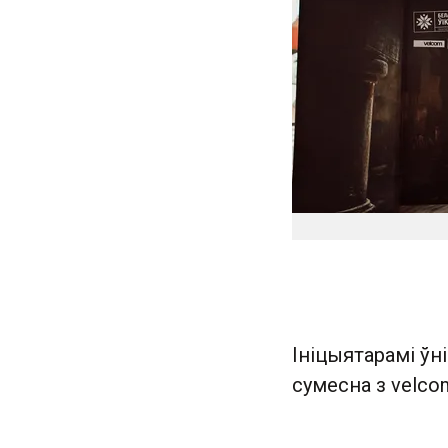
Ініцыятарамі ўн
сумесна з velco