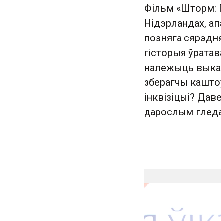
Фільм «Шторм: П
Нідэрландах, а
позняга сярэдня
гісторыя ўратав
належыць выкан
зберагчы каштоў
інквізіцыі? Даве
дарослым гледа