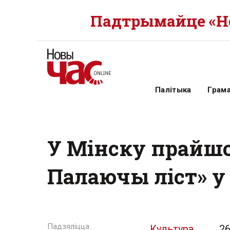
Падтрымайце «Но
Палітыка
Грам
У Мінску прайшо
Палаючы лiст» у
Культура
26