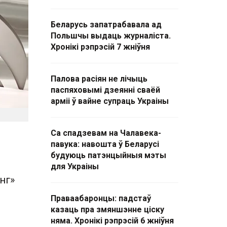
Беларусь запатрабавала ад
Польшчы выдаць журналіста.
Хронікі рэпрэсій 7 жніўня
Палова расіян не лічыць
паспяховымі дзеянні сваёй
арміі ў вайне супраць Украіны
Са спадзевам на Чалавека-
павука: навошта ў Беларусі
будуюць патэнцыйныя мэты
для Украіны
нг»
Праваабаронцы: падстаў
казаць пра змяншэнне ціску
няма. Хронікі рэпрэсій 6 жніўня