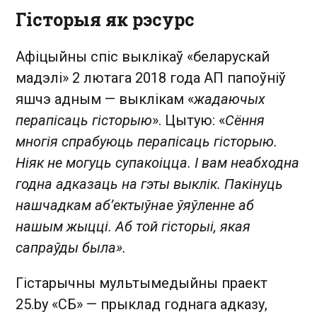
Гісторыя як рэсурс
Афіцыйны спіс выклікаў «беларускай
мадэлі» 2 лютага 2018 года АП папоўніў
яшчэ адным — выклікам «
жадаючых
перапісаць гісторыю
». Цытую: «
Сёння
многія спрабуюць перапісаць гісторыю.
Ніяк не могуць супакоіцца. І вам неабходна
годна адказаць на гэты выклік. Пакінуць
нашчадкам аб’ектыўнае ўяўленне аб
нашым жыцці. Аб той гісторыі, якая
сапраўды была».
Гістарычны мультымедыйны праект
25.by «СБ» — прыклад годнага адказу,