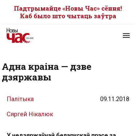
Падтрымайце «Новы Час» сёння!
Каб было што чытаць заўтра
Адна краіна — дзве
дзяржавы
Палітыка
09.11.2018
Сяргей Нікалюк
У недзяржаўнай беларускай прэсе за