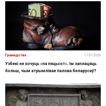
Грамадства
17.07.2026
Узбекі не хочуць «па пяцьсот». Ім заплацяць
больш, чым атрымлівае палова беларусаў?