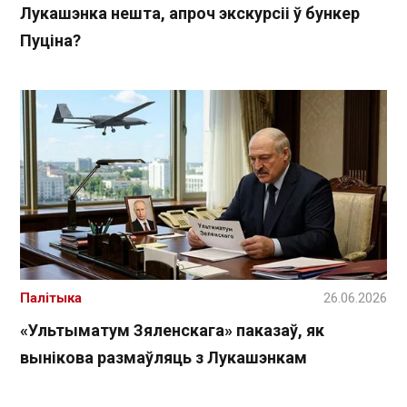
Лукашэнка нешта, апроч экскурсіі ў бункер
Пуціна?
Палітыка
26.06.2026
«Ультыматум Зяленскага» паказаў, як
вынікова размаўляць з Лукашэнкам