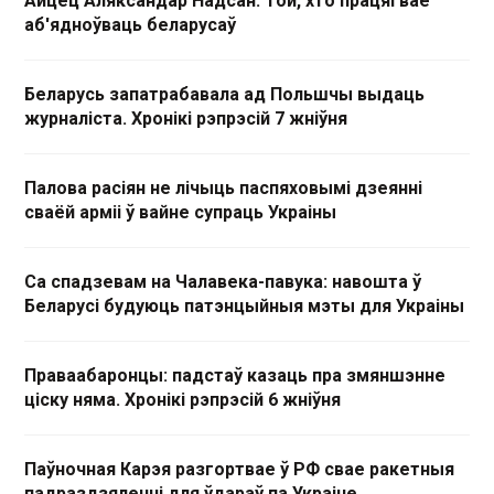
Айцец Аляксандар Надсан. Той, хто працягвае
аб'ядноўваць беларусаў
Беларусь запатрабавала ад Польшчы выдаць
журналіста. Хронікі рэпрэсій 7 жніўня
Палова расіян не лічыць паспяховымі дзеянні
сваёй арміі ў вайне супраць Украіны
Са спадзевам на Чалавека-павука: навошта ў
Беларусі будуюць патэнцыйныя мэты для Украіны
Праваабаронцы: падстаў казаць пра змяншэнне
ціску няма. Хронікі рэпрэсій 6 жніўня
Паўночная Карэя разгортвае ў РФ свае ракетныя
падраздзяленні для ўдараў па Украіне