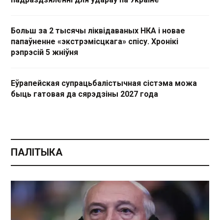
Больш за 2 тысячы ліквідаваных НКА і новае
папаўненне «экстрэмісцкага» спісу. Хронікі
рэпрэсій 5 жніўня
Еўрапейская супрацьбалістычная сістэма можа
быць гатовая да сярэдзіны 2027 года
ПАЛІТЫКА