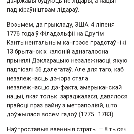
дзяржавы будуюць не лідары, а нацыі
пад кіраўніцтвам лідараў.
Возьмем, да прыкладу, ЗША. 4 ліпеня
1776 года ў Філадэльфіі на Другім
Кантынентальным кангрэсе прадстаўнікі
13 брытанскіх калоній аднагалосна
прынялі Дэкларацыю незалежнасці, якую
падпісалі 56 дэлегатаў. Але для таго, каб
незалежнасць дэ-юрэ стала
незалежнасцю дэ-факта, амерыканскай
нацыі, якая толькі зараджалася, давялося
прайсці праз вайну з метраполіяй, што
доўжылася восем гадоў (1775–1783).
Наўпроставыя ваенныя страты — 8 тысяч