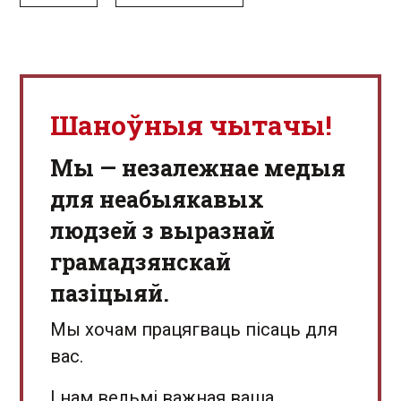
Шаноўныя чытачы!
Мы — незалежнае медыя
для неабыякавых
людзей з выразнай
грамадзянскай
пазіцыяй.
Мы хочам працягваць пісаць для
вас.
І нам вельмі важная ваша