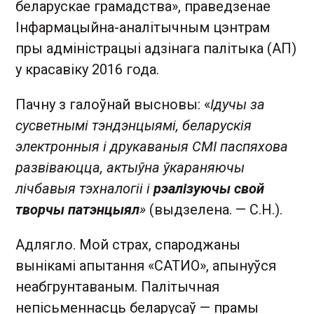
беларускае грамадства», праведзенае
Інфармацыйна-­аналітычным цэнтрам
пры адміністрацыі адзінага палітыка (АП)
у красавіку 2016 года.
Пачну з галоўнай высновы: «
Ідучы за
сусветнымі тэндэнцыямі, беларускія
электронныя і друкаваныя СМІ паспяхова
развіваюцца, актыўна ўкараняючы
лічбавыя тэхналогіі і
рэалізуючы свой
творчы патэнцыял
»
(выдзелена. — С.Н.).
Адлягло. Мой страх, спароджаны
вынікамі апытання «САТИО», апынуўся
неабгрунтаваным. Палітычная
непісьменнасць беларусаў — прамы