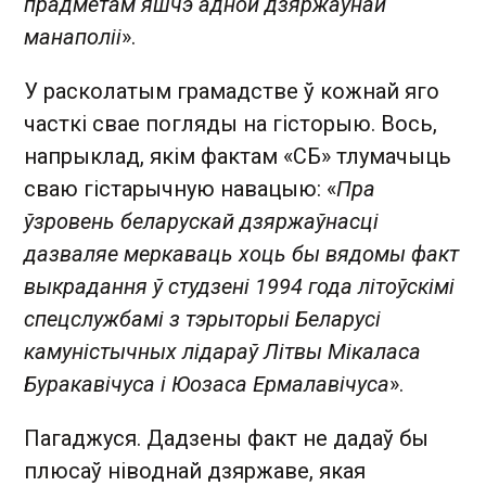
прадметам яшчэ адной дзяржаўнай
манаполіі
».
У расколатым грамадстве ў кожнай яго
часткі свае погляды на гісторыю. Вось,
напрыклад, якім фактам «СБ» тлумачыць
сваю гістарычную навацыю: «
Пра
ўзровень беларускай дзяржаўнасці
дазваляе меркаваць хоць бы вядомы факт
выкрадання ў студзені 1994 года літоўскімі
спецслужбамі з тэрыторыі Беларусі
камуністычных лідараў Літвы Мікаласа
Буракавічуса і Юозаса Ермалавічуса
».
Пагаджуся. Дадзены факт не дадаў бы
плюсаў ніводнай дзяржаве, якая