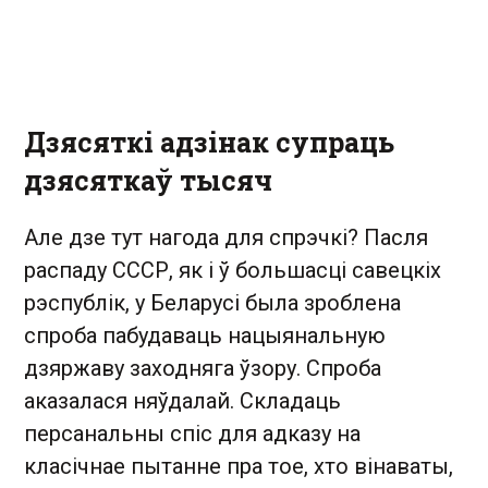
Дзясяткі адзінак супраць
дзясяткаў тысяч
Але дзе тут нагода для спрэчкі? Пасля
распаду СССР, як і ў большасці савецкіх
рэспублік, у Беларусі была зроблена
спроба пабудаваць нацыянальную
дзяржаву заходняга ўзору. Спроба
аказалася няўдалай. Складаць
персанальны спіс для адказу на
класічнае пытанне пра тое, хто вінаваты,