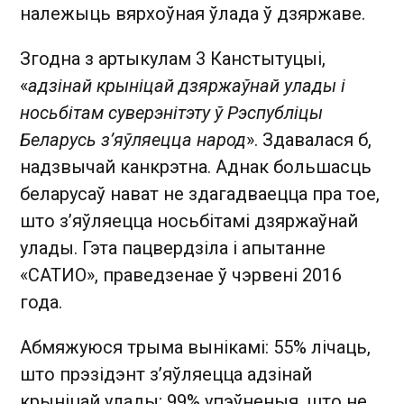
належыць вярхоўная ўлада ў дзяржаве.
Згодна з артыкулам 3 Канстытуцыі,
«
адзінай крыніцай дзяржаўнай улады і
носьбітам суверэнітэту ў Рэспубліцы
Беларусь з’яўляецца народ
». Здавалася б,
надзвычай канкрэтна. Аднак большасць
беларусаў нават не здагадваецца пра тое,
што з’яўляецца носьбітамі дзяржаўнай
улады. Гэта пацвердзіла і апытанне
«САТИО», праведзенае ў чэрвені 2016
года.
Абмяжуюся трыма вынікамі: 55% лічаць,
што прэзідэнт з’яўляецца адзінай
крыніцай улады; 99% упэўненыя, што не