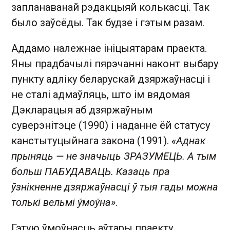
запланаванай рэдакцыяй колькасці. Так
было заўсёды. Так будзе і гэтым разам.
Аддамо належнае ініцыятарам праекта.
Яны прадбачылі пярэчанні наконт выбару
пункту адліку беларускай дзяржаўнасці і
не сталі адмаўляць, што ім вядомая
Дэкларацыя аб дзяржаўным
суверэнітэце (1990) і наданне ёй статусу
канстытуцыйнага закона (1991).
«Аднак
прыняць — не значыць ЗРАЗУМЕЦЬ. А тым
больш ПАБУДАВАЦЬ. Казаць пра
ўзнікненне дзяржаўнасці ў тыя гады можна
толькі вельмі ўмоўна
».
Гэтую ўмоўнасць аўтары праекту