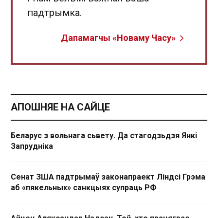
падтрымка.
Дапамагчы «Новаму Часу»
АПОШНЯЕ НА САЙЦЕ
Беларус з вольнага сьвету. Да стагодзьдзя Янкі
Запрудніка
Сенат ЗША падтрымаў законапраект Ліндсі Грэма
аб «пякельных» санкцыях супраць РФ