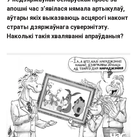
апошні час з’явілася нямала артыкулаў,
аўтары якіх выказваюць асцярогі наконт
страты дзяржаўнага суверэнітэту.
Наколькі такія хваляванні апраўданыя?