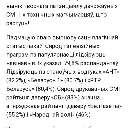
вынік творчага патэнцыялу дзяржаўных
СМІ і іх тэхнічных магчымасцяў, што
растуць!
Падмацую сваю выснову сацыялагічнай
статыстыкай. Сярод тэлевізійных
праграм па папулярнасці лідзіруюць
навінавыя. Іх указалі 79,8% рэспандэнтаў.
Лідзіруюць па станоўчых водгуках «АНТ»
(82,2%), «Беларусь 1» (80,7%) і «РТР
Беларусь» (80,4%). Сярод друкаваных СМІ
рэйтынг даверу «СБ» (83%) значна
апярэджвае рэйтынгі даверу «БелГазеты»
(55,2%) і «Народнай волі» (46%).