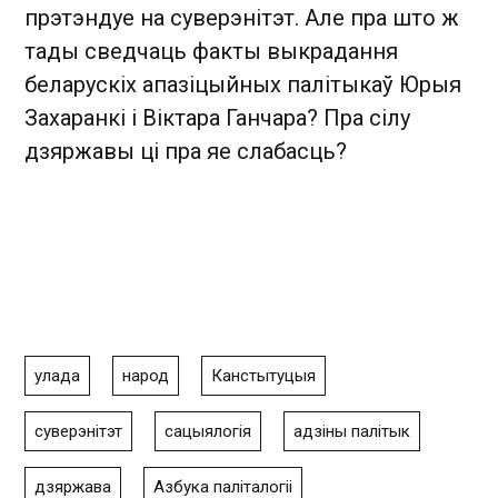
прэтэндуе на суверэнітэт. Але пра што ж
тады сведчаць факты выкрадання
беларускіх апазіцыйных палітыкаў Юрыя
Захаранкі і Віктара Ганчара? Пра сілу
дзяржавы ці пра яе слабасць?
улада
народ
Канстытуцыя
суверэнітэт
сацыялогія
адзіны палітык
дзяржава
Азбука паліталогіі