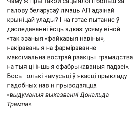
Чаму ж пры такой сацыялогіі больш за
палову беларусаў лічаць АП адзінай
крыніцай улады? І на гэтае пытанне ў
даследаванні ёсць адказ: усяму віной
«так званыя «фэйкавыя навіны»,
накіраваныя на фарміраванне
максімальна вострай рэакцыі грамадства
на тыя ці іншыя сфабрыкаваныя падзеі».
Вось толькі чамусьці ў якасці прыкладу
падобных навін прыводзяцца
«
выдуманыя выказванні Дональда
Трампа
».