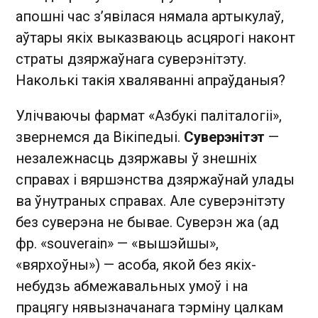
апошні час з’явілася нямала артыкулаў,
аўтары якіх выказваюць асцярогі наконт
страты дзяржаўнага суверэнітэту.
Наколькі такія хваляванні апраўданыя?
Улічваючы фармат «Азбукі паліталогіі»,
звернемся да Вікіпедыі.
Суверэнітэт
—
незалежнасць дзяржавы ў знешніх
справах і вяршэнства дзяржаўнай улады
ва ўнутраных справах. Але суверэнітэту
без суверэна не бывае. Суверэн жа (ад
фр. «souverain» — «вышэйшы»,
«вярхоўны») — асоба, якой без якіх-
небудзь абмежавальных умоў і на
працягу нявызначанага тэрміну цалкам