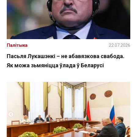
Палітыка
22.07.2026
Пасьля Лукашэнкі – не абавязкова свабода.
Як можа зьмяніцца ўлада ў Беларусі