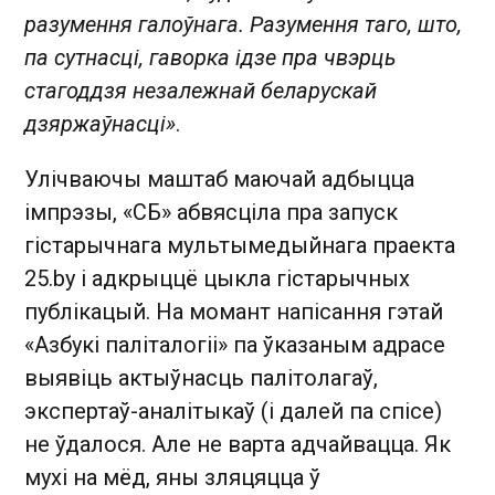
разумення галоўнага. Разумення таго, што,
па сутнасці, гаворка ідзе пра чвэрць
стагоддзя незалежнай беларускай
дзяржаўнасці»
.
Улічваючы маштаб маючай адбыцца
імпрэзы, «СБ» абвясціла пра запуск
гістарычнага мультымедыйнага праекта
25.by і адкрыццё цыкла гістарычных
публікацый. На момант напісання гэтай
«Азбукі паліталогіі» па ўказаным адрасе
выявіць актыўнасць палітолагаў,
экспертаў-аналітыкаў (і далей па спісе)
не ўдалося. Але не варта адчайвацца. Як
мухі на мёд, яны зляцяцца ў