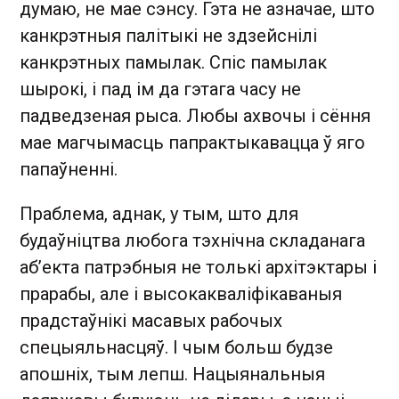
думаю, не мае сэнсу. Гэта не азначае, што
канкрэтныя палітыкі не здзейснілі
канкрэтных памылак. Спіс памылак
шырокі, і пад ім да гэтага часу не
падведзеная рыса. Любы ахвочы і сёння
мае магчымасць папрактыкавацца ў яго
папаўненні.
Праблема, аднак, у тым, што для
будаўніцтва любога тэхнічна складанага
аб’екта патрэбныя не толькі архітэктары і
прарабы, але і высокакваліфікаваныя
прадстаўнікі масавых рабочых
спецыяльнасцяў. І чым больш будзе
апошніх, тым лепш. Нацыянальныя