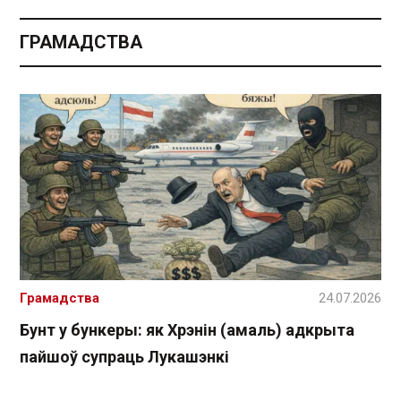
ГРАМАДСТВА
Грамадства
24.07.2026
Бунт у бункеры: як Хрэнін (амаль) адкрыта
пайшоў супраць Лукашэнкі