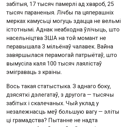
забітыя, 17 тысяч памерлі ад хвароб, 25
тысяч параненыя. Лічбы па цяперашніх
мерках камусьці могуць здацца не вельмі
істотнымі. Аднак неабходна ўлічыць, што
насельніцтва ЗША на той момант не
перавышала 3 мільёнаў чалавек. Вайна
завяршылася перамогай патрыётаў, што
вымусіла каля 100 тысяч лаялістаў
эміграваць з краіны.
Вось такая статыстыка. З аднаго боку,
дзясяткі дэлегатаў, з другога — тысячы
забітых і скалечаных. Чый уклад у
незалежнасць меў большую вагу — эліты
ці грамадства? Пытанне не надта