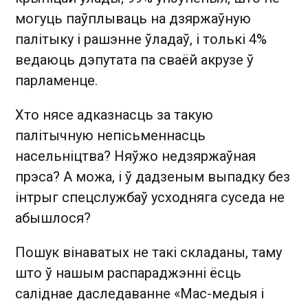
могуць паўплываць на дзяржаўную
палітыку і рашэнне ўладаў, і толькі 4%
ведаюць дэпутата па сваёй акрузе ў
парламенце.
Хто нясе адказнасць за такую
палітычную непісьменнасць
насельніцтва? Няўжо недзяржаўная
прэса? А можа, і ў дадзеным выпадку без
інтрыг спецслужбаў усходняга суседа не
абышлося?
Пошук вінаватых не такі складаны, таму
што ў нашым распараджэнні ёсць
саліднае даследаванне «Мас-медыя і