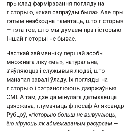
прыклад фарміравання погляду на
гісторыю, «якая сапраўды была». Але пры
гэтым неабходна памятаць, што гісторыя
— гэта тое, што мы думаем пра гісторыю.
Іншай гісторыі не бывае.
Часткай займенніку першай асобы
множнага ліку «мы», натуральна,
з’яўляюцца і служывыя людзі, што
манапалізавалі ўладу. Іх погляды на
гісторыю і рэтранслююць дзяржаўныя
СМІ. А там, дзе да мінулага датыкаецца
дзяржава, тлумачыць філосаф Аляксандр
Рубцоў, «
гісторыю больш не вывучаюць,
ёю кіруюць як абмежаваным рэсурсам —