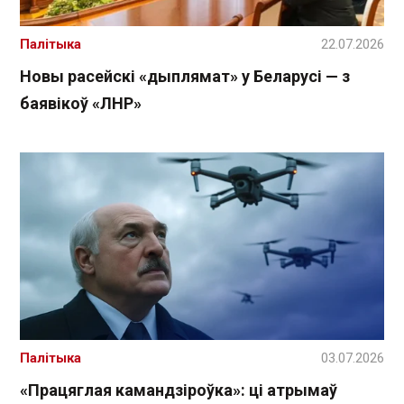
Палітыка
22.07.2026
Новы расейскі «дыплямат» у Беларусі — з
баявікоў «ЛНР»
Палітыка
03.07.2026
«Працяглая камандзіроўка»: ці атрымаў