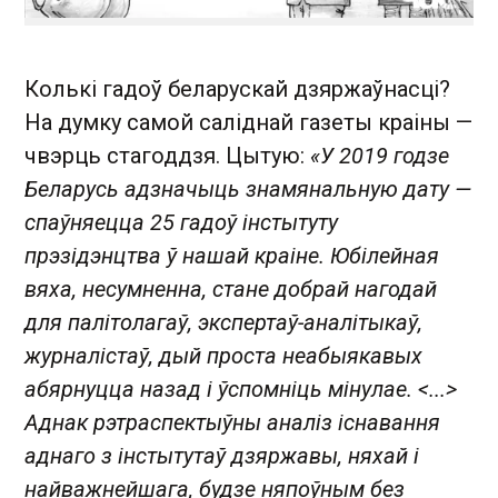
Колькі гадоў беларускай дзяржаўнасці?
На думку самой саліднай газеты краіны —
чвэрць стагоддзя. Цытую:
«У 2019 годзе
Беларусь адзначыць знамянальную дату —
спаўняецца 25 гадоў інстытуту
прэзідэнцтва ў нашай краіне. Юбілейная
вяха, несумненна, стане добрай нагодай
для палітолагаў, экспертаў-аналітыкаў,
журналістаў, дый проста неабыякавых
абярнуцца назад і ўспомніць мінулае. <...>
Аднак рэтраспектыўны аналіз існавання
аднаго з інстытутаў дзяржавы, няхай і
найважнейшага, будзе няпоўным без