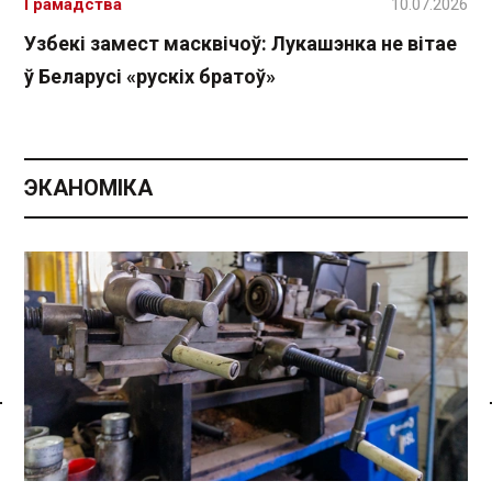
Грамадства
10.07.2026
Узбекі замест масквічоў: Лукашэнка не вітае
ў Беларусі «рускіх братоў»
ЭКАНОМІКА
Спасылка без VPN