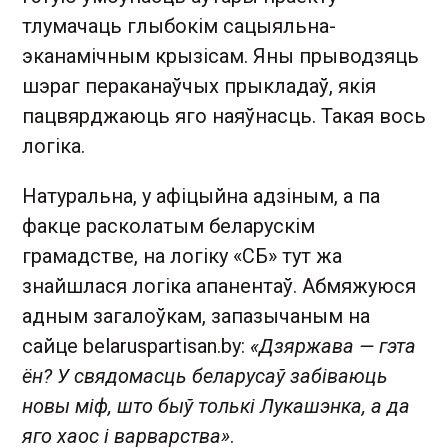
тлумачаць глыбокім сацыяльна-
эканамічным крызісам. Яны прыводзяць
шэраг пераканаўчых прыкладаў, якія
пацвярджаюць яго наяўнасць. Такая вось
логіка.
Натуральна, у афіцыйна адзіным, а па
факце расколатым беларускім
грамадстве, на логіку «СБ» тут жа
знайшлася логіка апанентаў. Абмяжуюся
адным загалоўкам, запазычаным на
сайце belaruspartisan.by:
«Дзяржава — гэта
ён? У свядомасць беларусаў забіваюць
новы міф, што быў толькі Лукашэнка, а да
яго хаос і варварства»
.