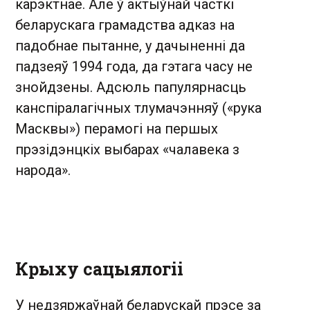
карэктнае. Але ў актыўнай часткі
беларускага грамадства адказ на
падобнае пытанне, у дачыненні да
падзеяў 1994 года, да гэтага часу не
знойдзены. Адсюль папулярнасць
канспіралагічных тлумачэнняў («рука
Масквы») перамогі на першых
прэзідэнцкіх выбарах «чалавека з
народа».
Крыху сацыялогіі
У недзяржаўнай беларускай прэсе за