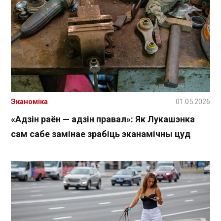
Эканоміка
01.05.2026
«Адзін раён — адзін правал»: Як Лукашэнка
сам сабе замінае зрабіць эканамічны цуд