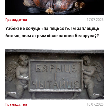
Грамадства
17.07.2026
Узбекі не хочуць «па пяцьсот». Ім заплацяць
больш, чым атрымлівае палова беларусаў?
Грамадства
16.07.2026