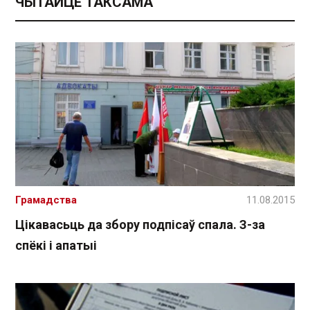
ЧЫТАЙЦЕ ТАКСАМА
Грамадства
11.08.2015
Цікавасьць да збору подпісаў спала. З-за
спёкі і апатыі