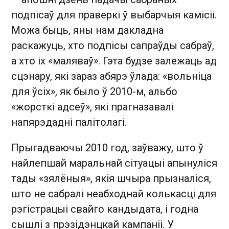
подпісаў для праверкі ў выбарчыя камісіі.
Можа быць, яны нам дакладна
раскажуць, хто подпісы сапраўды сабраў,
а хто іх «маляваў». Гэта будзе залежаць ад
сцэнару, які зараз абярэ ўлада: «вольніца
для ўсіх», як было ў 2010-м, альбо
«жорсткі адсеў», які прагназавалі
напярэдадні палітолагі.
Прыгадваючы 2010 год, заўважу, што ў
найлепшай маральнай сітуацыі апынуліся
тады «зялёныя», якія шчыра прызналіся,
што не сабралі неабходнай колькасці для
рэгістрацыі свайго кандыдата, і годна
сышлі з прэзідэнцкай кампаніі. У