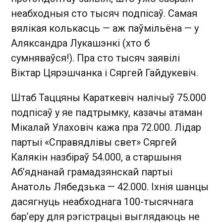
неабходныя сто тысяч подпісаў. Самая
вялікая колькасць — аж паўмільёна — у
Аляксандра Лукашэнкі (хто б
сумняваўся!). Пра сто тысяч заявілі
Віктар Цярэшчанка і Сяргей Гайдукевіч.
Штаб Таццяны Караткевіч налічыў 75.000
подпісаў у яе падтрымку, казачы атаман
Мікалай Улаховіч кажа пра 72.000. Лідар
партыі «Справядлівы свет» Сяргей
Калякін назбіраў 54.000, а старшыня
Аб’яднанай грамадзянскай партыі
Анатоль Лябедзька — 42.000. Іхнія шанцы
дасягнуць неабходнага 100-тысячнага
бар’еру для рэгістрацыі выглядаюць не