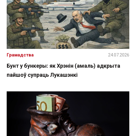
Грамадства
24.07.2026
Бунт у бункеры: як Хрэнін (амаль) адкрыта
пайшоў супраць Лукашэнкі