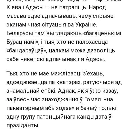
Кіева і Адэсы — не патрапіць. Народ
масава едзе адпачываць, чаму спрыяе
эканамічная сітуацыя ва Украіне.
Беларусы там выглядаюць «багаценькімі
Бурацінамі», і тыя, хто не палохаецца
«бандэраўцаў», цалкам можа дазволіць
сабе някепскі адпачынак ля Адэсы.
Тыя, хто не мае мажлівасці з’ехаць,
адседжваецца па кватэрах, ратуючыся ад
анамальнай спёкі. Аднак, як я ўжо казаў,
за ўвесь час знаходжання ў Гомелі «на
пакватэрным абыходзе» я бачыў толькі
адну групу патэнцыйнага кандыдата ў
прэзідэнты.