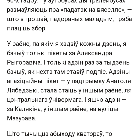
90-х гадоў. І ў аўтобусах ды тралейбусах
размаўляюць пра «падатак на вяселле», —
што з грошай, падораных маладым, трэба
плаціць збор.
У раёне, па якім я хадзіў кожны дзень, я
бачыў толькі пікеты за Аляксандра
Рыгоравіча. І толькі адзін раз за тыдзень
бачыў, як нехта там ставіў подпіс. Адзіны
апазіцыйны пікет — у падтрымку Анатоля
Лябедзькі, стала стаіць у іншым раёне, ля
цэнтральнага ўнівермага. І яшчэ адзін —
за Калякіна, у іншым раёне, на вуліцы
Мазурава.
Што тычыцца абыходу кватэраў, то