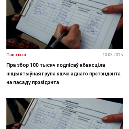
Палітыка
10.08.2015
Пра збор 100 тысяч подпісаў абвясціла
ініцыятыўная група яшчэ аднаго прэтэндэнта
на пасаду прэзідэнта