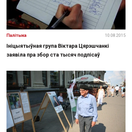
Палітыка
10.08.2015
Ініцыятыўная група Віктара Цярэшчанкі
заявіла пра збор ста тысяч подпісаў