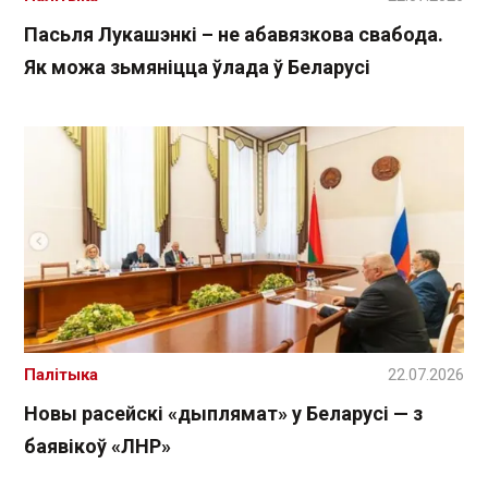
Пасьля Лукашэнкі – не абавязкова свабода.
Як можа зьмяніцца ўлада ў Беларусі
Палітыка
22.07.2026
Новы расейскі «дыплямат» у Беларусі — з
баявікоў «ЛНР»