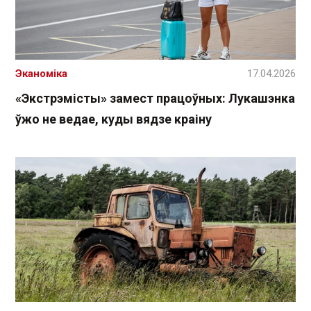
Эканоміка
17.04.2026
«Экстрэмісты» замест працоўных: Лукашэнка
ўжо не ведае, куды вядзе краіну