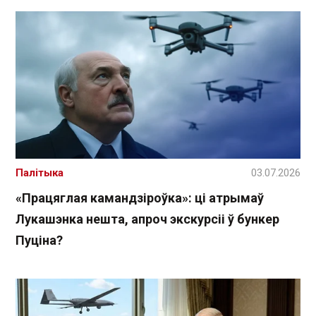
Палітыка
03.07.2026
«Працяглая камандзіроўка»: ці атрымаў
Лукашэнка нешта, апроч экскурсіі ў бункер
Пуціна?