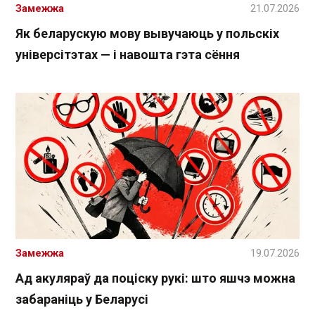
Замежжа
21.07.2026
Як беларускую мову вывучаюць у польскіх
універсітэтах — і навошта гэта сёння
Замежжа
19.07.2026
Ад акуляраў да поціску рукі: што яшчэ можна
забараніць у Беларусі