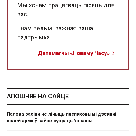
Мы хочам працягваць пісаць для
вас.
І нам вельмі важная ваша
падтрымка.
Дапамагчы «Новаму Часу»
АПОШНЯЕ НА САЙЦЕ
Палова расіян не лічыць паспяховымі дзеянні
сваёй арміі ў вайне супраць Украіны