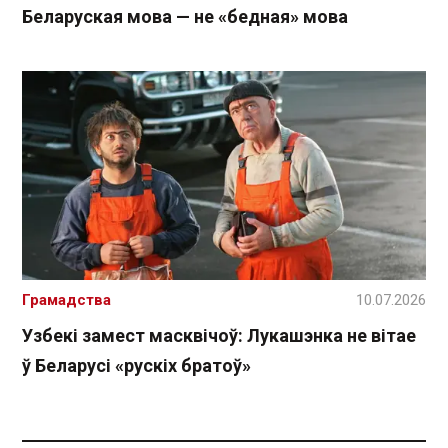
Беларуская мова — не «бедная» мова
Грамадства
10.07.2026
Узбекі замест масквічоў: Лукашэнка не вітае
ў Беларусі «рускіх братоў»