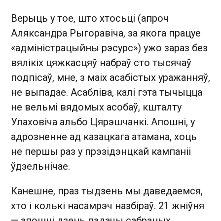
Верыць у тое, што хтосьці (апроч
Аляксандра Рыгоравіча, за якога працуе
«адміністрацыйны рэсурс») ужо зараз без
вялікіх цяжкасцяў набраў сто тысячаў
подпісаў, мне, з маіх асабістых уражанняў,
не выпадае. Асабліва, калі гэта тычыцца
не вельмі вядомых асобаў, кшталту
Улаховіча альбо Цярэшчанкі. Апошні, у
адрозненне ад казацкага атамана, хоць
не першы раз у прэзідэнцкай кампаніі
ўдзельнічае.
Канешне, праз тыдзень мы даведаемся,
хто і колькі насамрэч назбіраў. 21 жніўня
— апошні дзень падачы сабраных