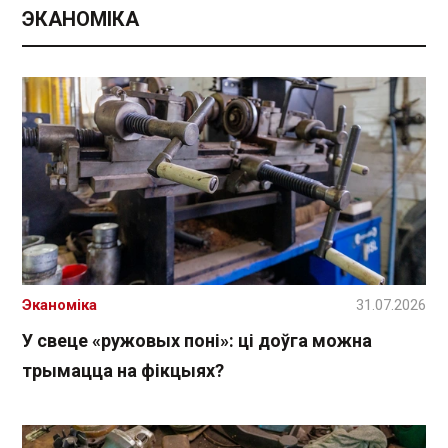
ЭКАНОМІКА
Эканоміка
31.07.2026
У свеце «ружовых поні»: ці доўга можна
трымацца на фікцыях?