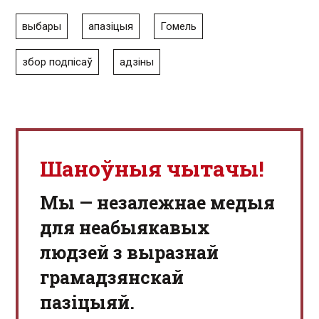
выбары
апазіцыя
Гомель
збор подпісаў
адзіны
Шаноўныя чытачы!
Мы — незалежнае медыя
для неабыякавых
людзей з выразнай
грамадзянскай
пазіцыяй.