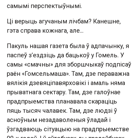
самымі перспектыўнымі.
Ці верыць агучаным лічбам? Канешне,
гэта справа кожнага, але…
Пакуль нашая газета была ў адпачынку, я
паспеў з’ездзіць да бацькоў у Гомель. У
самы «смачны» для зборшчыкаў подпісаў
раён «Гомсельмаша». Там, дзе пераважна
вялікія дзевяціпавярховікі і амаль няма
прыватнага сектару. Там, дзе галоўнае
прадпрыемства планавала скараціць
пяць тысяч чалавек. Там, дзе людзі ў
асноўным незадаволеныя ўладай і
ўзгадваюць сітуацыю на прадпрыемстве