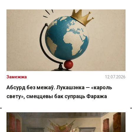
Замежжа
12.07.2026
Абсурд без межаў. Лукашэнка — «кароль
свету», смеццевы бак супраць Фаража
Спасылка без VPN