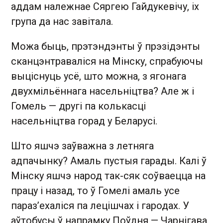
аддам належнае Сяргею Гайдукевічу, іх
група да нас завітала.
Можа быць, прэтэндэнты ў прэзідэнты
сканцэнтраваліся на Мінску, спрабуючы
выціснуць усё, што можна, з ягонага
двухмільённага насельніцтва? Але ж і
Гомель — другі па колькасці
насельніцтва горад у Беларусі.
Што яшчэ заўважна з летняга
адпачынку? Амаль пустыя гарады. Калі ў
Мінску яшчэ народ так-сяк соўваецца на
працу і назад, то ў Гомелі амаль усе
параз’ехаліся па лецішчах і гародах. У
аўтобусы ў напрамку Поўдня — Чарнігава,