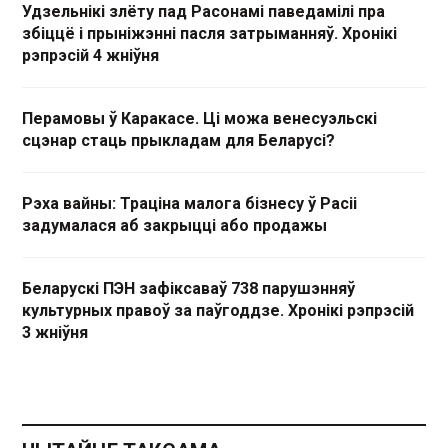
Удзельнікі злёту пад Расонамі паведамілі пра
збіццё і прыніжэнні пасля затрыманняў. Хронікі
рэпрэсій 4 жніўня
Перамовы ў Каракасе. Ці можа венесуэльскі
сцэнар стаць прыкладам для Беларусі?
Рэха вайны: Траціна малога бізнесу ў Расіі
задумалася аб закрыцці або продажы
Беларускі ПЭН зафіксаваў 738 парушэнняў
культурных правоў за паўгоддзе. Хронікі рэпрэсій
3 жніўня