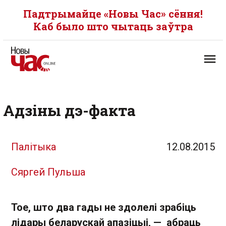
Падтрымайце «Новы Час» сёння!
Каб было што чытаць заўтра
Адзіны дэ-факта
Палітыка
12.08.2015
Сяргей Пульша
Тое, што два гады не здолелі зрабіць
лідары беларускай апазіцыі, — абраць