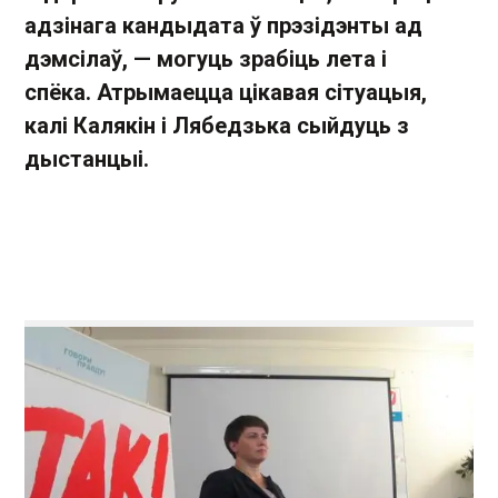
адзінага кандыдата ў прэзідэнты ад
дэмсілаў, — могуць зрабіць лета і
спёка. Атрымаецца цікавая сітуацыя,
калі Калякін і Лябедзька сыйдуць з
дыстанцыі.