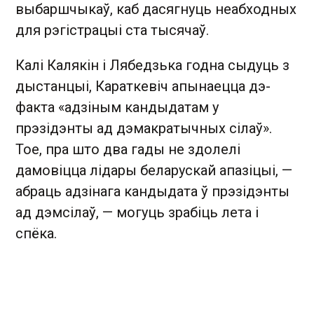
выбаршчыкаў, каб дасягнуць неабходных
для рэгістрацыі ста тысячаў.
Калі Калякін і Лябедзька годна сыдуць з
дыстанцыі, Караткевіч апынаецца дэ-
факта «адзіным кандыдатам у
прэзідэнты ад дэмакратычных сілаў».
Тое, пра што два гады не здолелі
дамовіцца лідары беларускай апазіцыі, —
абраць адзінага кандыдата ў прэзідэнты
ад дэмсілаў, — могуць зрабіць лета і
спёка.