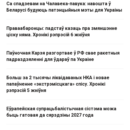
Са спадзевам на Чалавека-павука: навошта ў
Беларусі будуюць патэнцыйныя мэты для Украіны
Праваабаронцы: падстаў казаць пра змяншэнне
ціску няма. Хронікі рэпрэсій 6 жніўня
Паўночная Карэя разгортвае ў РФ свае ракетныя
падраздзяленні для ўдараў па Украіне
Больш за 2 тысячы ліквідаваных НКА і новае
папаўненне «экстрэмісцкага» спісу. Хронікі
рэпрэсій 5 жніўня
Еўрапейская супрацьбалістычная сістэма можа
быць гатовая да сярэдзіны 2027 года