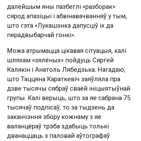
далейшым яны пазбеглі «разборак»
сярод апазіцыі і абвінавачванняў у тым,
што гэта «Лукашэнка дапусціў іх да
перадвыбарчай гонкі».
Можа атрымацца цікавая сітуацыя, калі
шляхам «зялёных» пойдуць Сяргей
Калякін і Анатоль Лябедзька. Нагадаю,
што Таццяна Караткевіч заяўляла пра
дзве тысячы сябраў сваёй ініцыятыўнай
групы. Калі верыць, што за яе сабрана 75
тысячаў подпісаў, то за тыдзень да
заканчэння збору кожнаму з яе
валанцёраў трэба здабыць толькі
дванаццаць з паловай аўтографаў