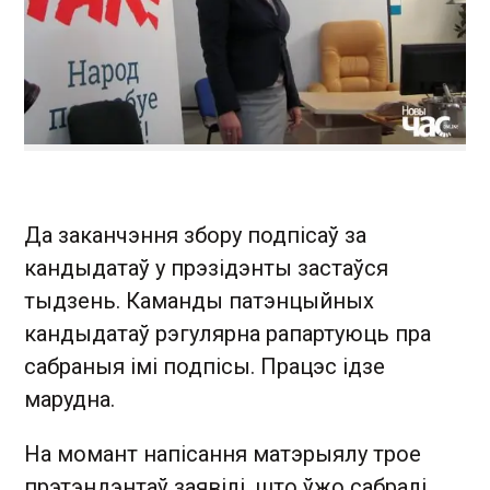
Да заканчэння збору подпісаў за
кандыдатаў у прэзідэнты застаўся
тыдзень. Каманды патэнцыйных
кандыдатаў рэгулярна рапартуюць пра
сабраныя імі подпісы. Працэс ідзе
марудна.
На момант напісання матэрыялу трое
прэтэндэнтаў заявілі, што ўжо сабралі