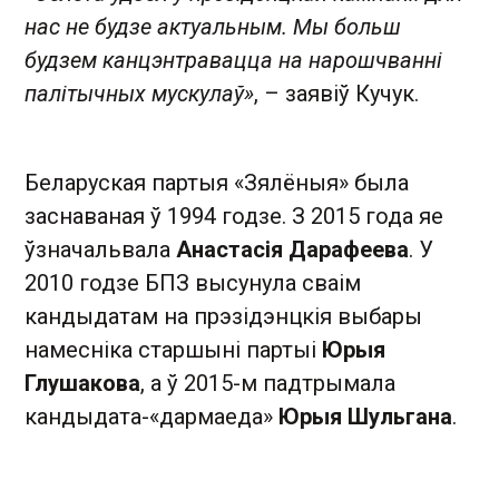
нас не будзе актуальным. Мы больш
будзем канцэнтравацца на нарошчванні
палітычных мускулаў»
, – заявіў Кучук.
Беларуская партыя «Зялёныя» была
заснаваная ў 1994 годзе. З 2015 года яе
ўзначальвала
Анастасія Дарафеева
. У
2010 годзе БПЗ высунула сваім
кандыдатам на прэзідэнцкія выбары
намесніка старшыні партыі
Юрыя
Глушакова
, а ў 2015-м падтрымала
кандыдата-«дармаеда»
Юрыя Шульгана
.