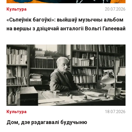
Культура
20.07.2026
«Сьпеўнік багоўкі»: выйшаў музычны альбом
на вершы з дзіцячай анталогіі Вольгі Гапеевай
Культура
18.07.2026
Дом, дзе рэдагавалі будучыню