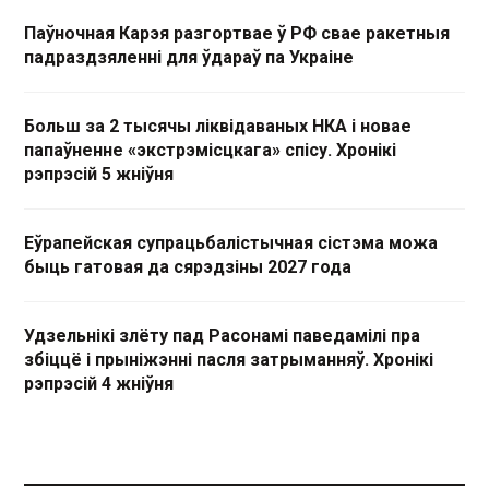
Паўночная Карэя разгортвае ў РФ свае ракетныя
падраздзяленні для ўдараў па Украіне
Больш за 2 тысячы ліквідаваных НКА і новае
папаўненне «экстрэмісцкага» спісу. Хронікі
рэпрэсій 5 жніўня
Еўрапейская супрацьбалістычная сістэма можа
быць гатовая да сярэдзіны 2027 года
Удзельнікі злёту пад Расонамі паведамілі пра
збіццё і прыніжэнні пасля затрыманняў. Хронікі
рэпрэсій 4 жніўня