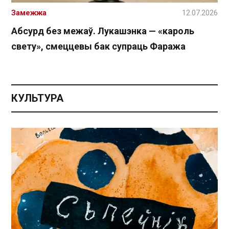
Замежжа
12.07.2026
Абсурд без межаў. Лукашэнка — «кароль
свету», смеццевы бак супраць Фаража
КУЛЬТУРА