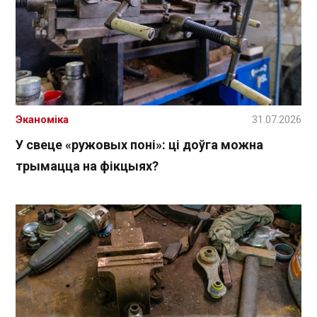
Эканоміка
31.07.2026
У свеце «ружовых поні»: ці доўга можна
трымацца на фікцыях?