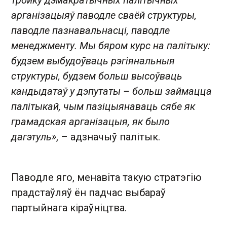
арганізацыяў паводле сваёй структуры,
паводле пазнавальнасці, паводле
менеджменту. Мы бяром курс на палітыку:
будзем выбудоўваць рэгіянальныя
структуры, будзем больш высоўваць
кандыдатаў у дэпутаты – больш займацца
палітыкай, чым пазіцыянаваць сябе як
грамадская арганізацыя, як было
дагэтуль»
, – адзначыў палітык.
Паводле яго, менавіта такую стратэгію
прадстаўляў ён падчас выбараў
партыйнага кіраўніцтва.