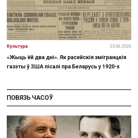
Культура
25.06.2026
«Жыць ёй два дні». Як расейскія эмігранцкія
газэты ў ЗША пісалі пра Беларусь у 1920-х
ПОВЯЗЬ ЧАСОЎ