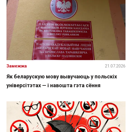
Замежжа
21.07.2026
Як беларускую мову вывучаюць у польскіх
універсітэтах — і навошта гэта сёння