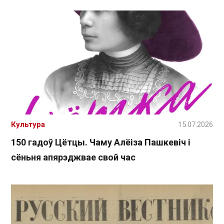
Культура
15.07.2026
150 гадоў Цётцы. Чаму Алёіза Пашкевіч і
сёньня апярэджвае свой час