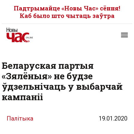
Падтрымайце «Новы Час» сёння!
Каб было што чытаць заўтра
Беларуская партыя
«Зялёныя» не будзе
ўдзельнічаць у выбарчай
кампаніі
Палітыка
19.01.2020