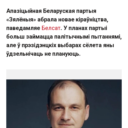
Апазіцыйная Беларуская партыя
«Зялёныя» абрала новае кіраўніцтва,
паведамляе
Белсат
. У планах партыі
больш займацца палітычнымі пытаннямі,
але ў прэзідэнцкіх выбарах сёлета яны
ўдзельнічаць не плануюць.