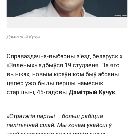
Дзмитрый Кучук
Справаздачна-выбарны з’езд беларускіх
«Зялёных» адбыўся 19 студзеня. Па яго
выніках, новым кіраўніком быў абраны
цяпер ужо былы першы намеснік
старшыні, 45-гадовы
Дзмітрый Кучук
.
«Стратэгія партыі – больш рабіцца
палітычнай сілай. Мы хочам увайсці ў
тройку дэмакратычных палітычных