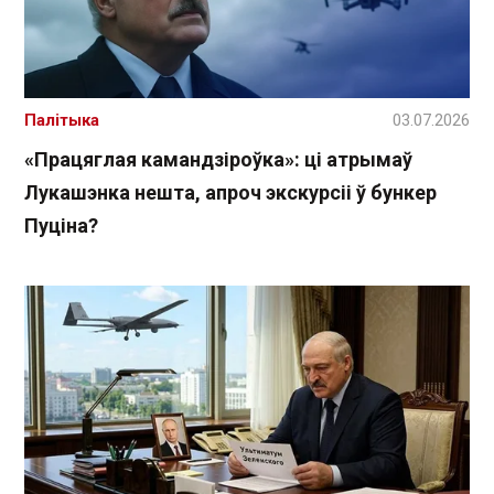
Палітыка
03.07.2026
«Працяглая камандзіроўка»: ці атрымаў
Лукашэнка нешта, апроч экскурсіі ў бункер
Пуціна?