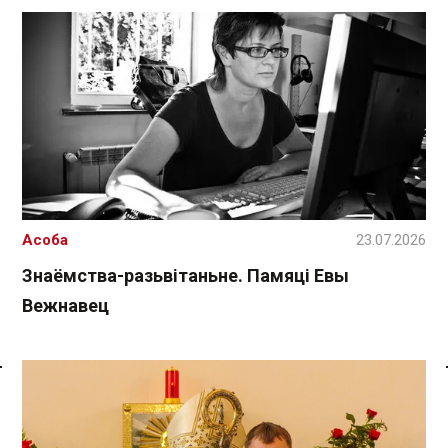
Асоба
23.07.2026
Знаёмства-разьвітаньне. Памяці Евы
Вежнавец
Спасылка без VPN