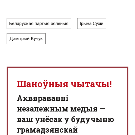
Беларуская партыя зялёныя
Ірына Сухій
Дзмітрый Кучук
Шаноўныя чытачы!
Aхвяраванні
незалежным медыя —
ваш унёсак у будучыню
грамадзянскай