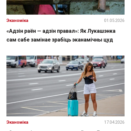
Эканоміка
01.05.2026
«Адзін раён — адзін правал»: Як Лукашэнка
сам сабе замінае зрабіць эканамічны цуд
Эканоміка
17.04.2026