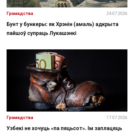
Грамадства
24.07.2026
Бунт у бункеры: як Хрэнін (амаль) адкрыта
пайшоў супраць Лукашэнкі
Грамадства
17.07.2026
Узбекі не хочуць «па пяцьсот». Ім заплацяць