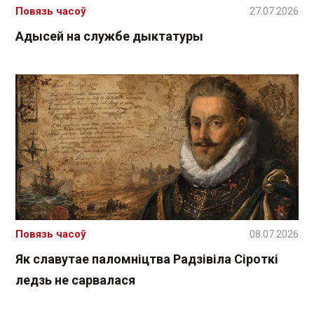
Повязь часоў
27.07.2026
Адысей на службе дыктатуры
Повязь часоў
08.07.2026
Як славутае паломніцтва Радзівіла Сіроткі
ледзь не сарвалася