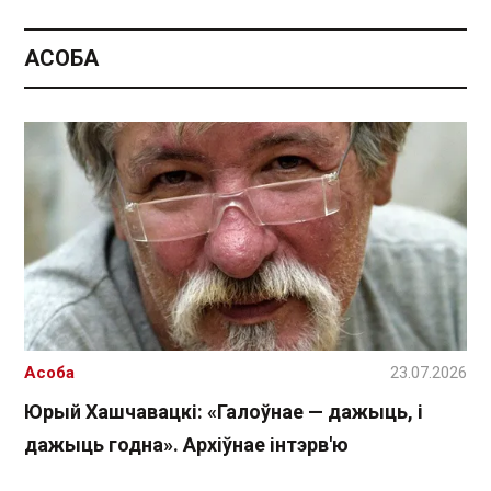
АСОБА
Асоба
23.07.2026
Юрый Хашчавацкі: «Галоўнае — дажыць, і
дажыць годна». Архіўнае інтэрв'ю