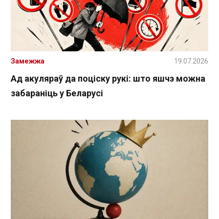
Замежжа
19.07.2026
Ад акуляраў да поціску рукі: што яшчэ можна
забараніць у Беларусі