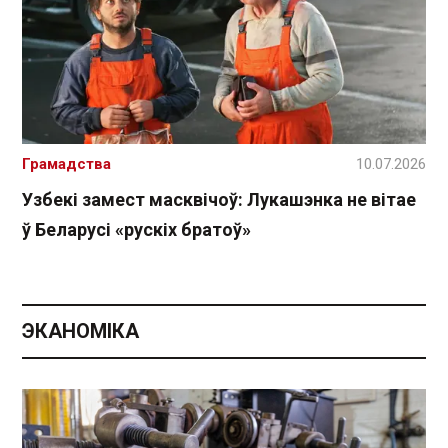
Грамадства
10.07.2026
Узбекі замест масквічоў: Лукашэнка не вітае
ў Беларусі «рускіх братоў»
ЭКАНОМІКА