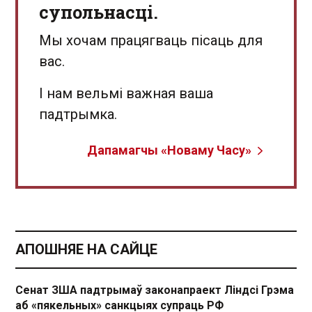
супольнасці.
Мы хочам працягваць пісаць для
вас.
І нам вельмі важная ваша
падтрымка.
Дапамагчы «Новаму Часу»
АПОШНЯЕ НА САЙЦЕ
Сенат ЗША падтрымаў законапраект Ліндсі Грэма
аб «пякельных» санкцыях супраць РФ