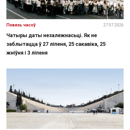
Повязь часоў
27.07.2026
Чатыры даты незалежнасьці. Як не
заблытацца ў 27 ліпеня, 25 сакавіка, 25
жніўня і 3 ліпеня