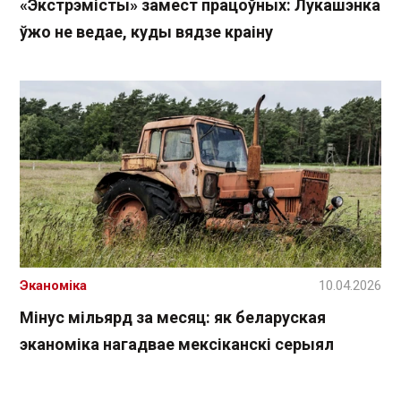
«Экстрэмісты» замест працоўных: Лукашэнка
ўжо не ведае, куды вядзе краіну
Эканоміка
10.04.2026
Мінус мільярд за месяц: як беларуская
эканоміка нагадвае мексіканскі серыял