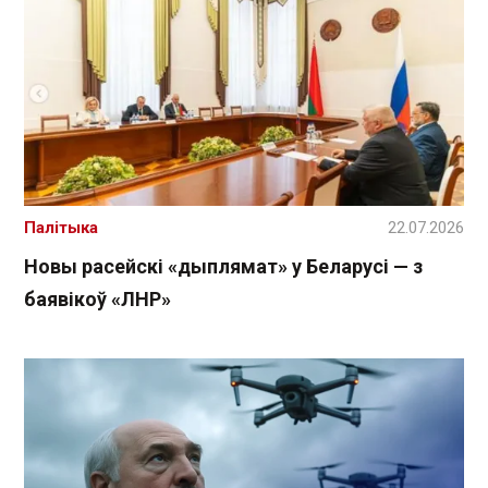
Палітыка
22.07.2026
Новы расейскі «дыплямат» у Беларусі — з
баявікоў «ЛНР»