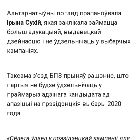
Альтэрнатыўны погляд прапаноўвала
Ірына Сухій
, якая заклікала займацца
больш адукацыяй, выдавецкай
дзейнасцю і не ўдзельнічаць у выбарчых
кампаніях.
Таксама з’езд БПЗ прыняў рашэнне, што
партыя не будзе ўдзельнічаць у
праймарыз адзінага кандыдата ад
апазіцыі на прэзідэнцкія выбары 2020
года.
«Сёлета ўдзел у прэзідэнцкай кампаніі для