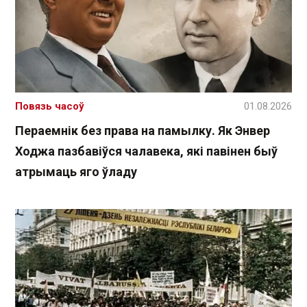
Повязь часоў
01.08.2026
Пераемнік без права на памылку. Як Энвер
Ходжа пазбавіўся чалавека, які павінен быў
атрымаць яго ўладу