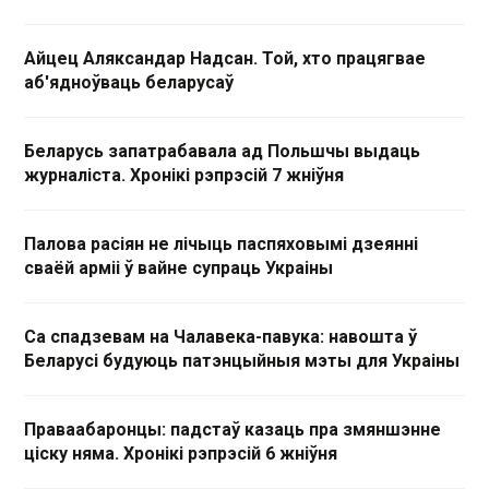
Айцец Аляксандар Надсан. Той, хто працягвае
аб'ядноўваць беларусаў
Беларусь запатрабавала ад Польшчы выдаць
журналіста. Хронікі рэпрэсій 7 жніўня
Палова расіян не лічыць паспяховымі дзеянні
сваёй арміі ў вайне супраць Украіны
Са спадзевам на Чалавека-павука: навошта ў
Беларусі будуюць патэнцыйныя мэты для Украіны
Праваабаронцы: падстаў казаць пра змяншэнне
ціску няма. Хронікі рэпрэсій 6 жніўня