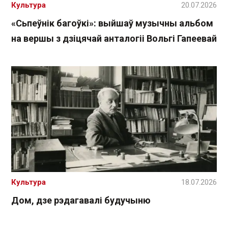
Культура
20.07.2026
«Сьпеўнік багоўкі»: выйшаў музычны альбом
на вершы з дзіцячай анталогіі Вольгі Гапеевай
Культура
18.07.2026
Дом, дзе рэдагавалі будучыню