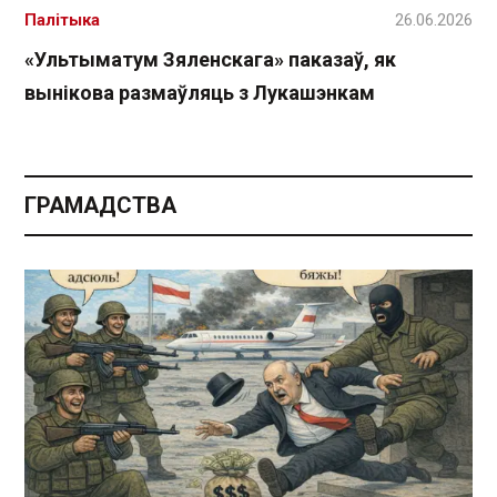
Палітыка
26.06.2026
«Ультыматум Зяленскага» паказаў, як
вынікова размаўляць з Лукашэнкам
ГРАМАДСТВА