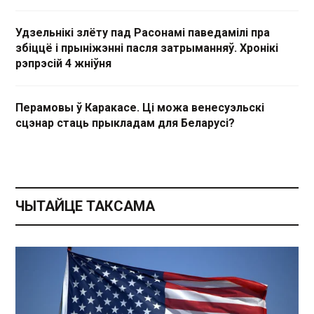
Удзельнікі злёту пад Расонамі паведамілі пра
збіццё і прыніжэнні пасля затрыманняў. Хронікі
рэпрэсій 4 жніўня
Перамовы ў Каракасе. Ці можа венесуэльскі
сцэнар стаць прыкладам для Беларусі?
ЧЫТАЙЦЕ ТАКСАМА