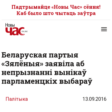
Падтрымайце «Новы Час» сёння!
Каб было што чытаць заўтра
Беларуская партыя
«Зялёныя» заявіла аб
непрызнанні вынікаў
парламенцкіх выбараў
Палітыка
13.09.2016