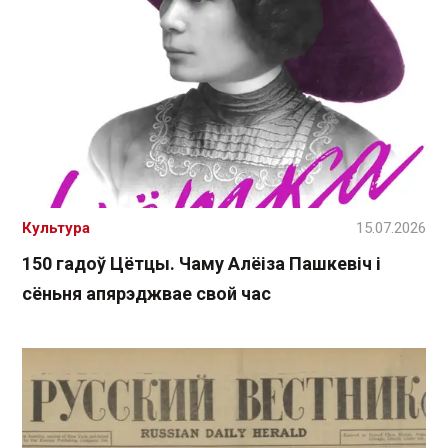
Культура
15.07.2026
150 гадоў Цётцы. Чаму Алёіза Пашкевіч і
сёньня апярэджвае свой час