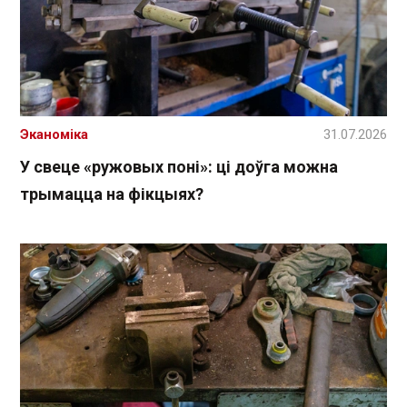
Эканоміка
31.07.2026
У свеце «ружовых поні»: ці доўга можна
трымацца на фікцыях?