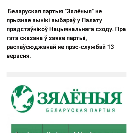
Беларуская партыя "Зялёныя" не
прызнае вынікі выбараў у Палату
прадстаўнікоў Нацыянальнага сходу. Пра
гэта сказана ў заяве партыі,
распаўсюджанай яе прэс-службай 13
верасня.