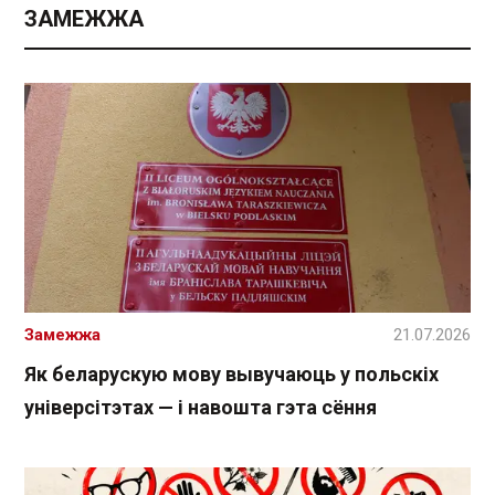
ЗАМЕЖЖА
Замежжа
21.07.2026
Як беларускую мову вывучаюць у польскіх
універсітэтах — і навошта гэта сёння