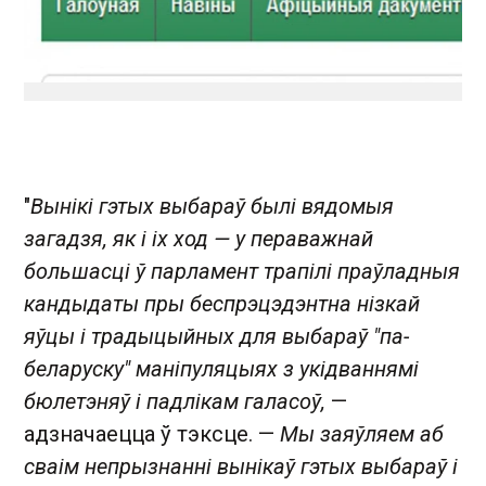
"
Вынікі гэтых выбараў былі вядомыя
загадзя, як і іх ход — у пераважнай
большасці ў парламент трапілі праўладныя
кандыдаты пры беспрэцэдэнтна нізкай
яўцы і традыцыйных для выбараў "па-
беларуску" маніпуляцыях з укідваннямі
бюлетэняў і падлікам галасоў,
—
адзначаецца ў тэксце. —
Мы заяўляем аб
сваім непрызнанні вынікаў гэтых выбараў і