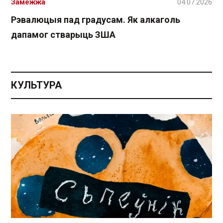
Замежжа
04.07.2026
Рэвалюцыя пад градусам. Як алкаголь
дапамог стварыць ЗША
КУЛЬТУРА