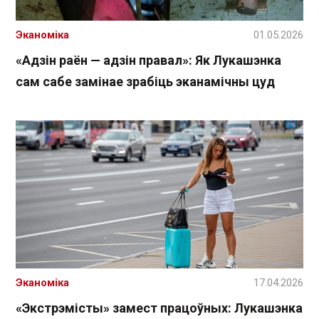
Эканоміка
01.05.2026
«Адзін раён — адзін правал»: Як Лукашэнка
сам сабе замінае зрабіць эканамічны цуд
Эканоміка
17.04.2026
«Экстрэмісты» замест працоўных: Лукашэнка