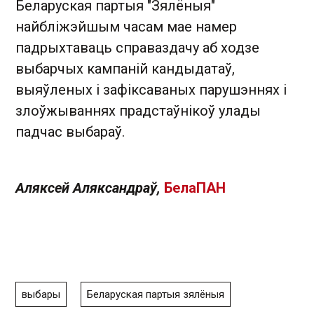
Беларуская партыя "Зялёныя"
найбліжэйшым часам мае намер
падрыхтаваць справаздачу аб ходзе
выбарчых кампаній кандыдатаў,
выяўленых і зафіксаваных парушэннях і
злоўжываннях прадстаўнікоў улады
падчас выбараў.
Аляксей Аляксандраў,
БелаПАН
выбары
Беларуская партыя зялёныя