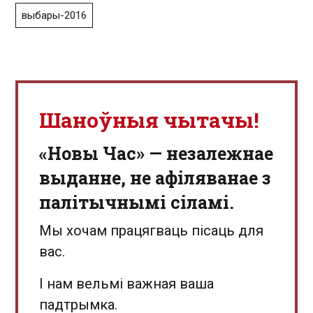
выбары-2016
Шаноўныя чытачы!
«Новы Час» — незалежнае
выданне, не афіляванае з
палітычнымі сіламі.
Мы хочам працягваць пісаць для
вас.
І нам вельмі важная ваша
падтрымка.