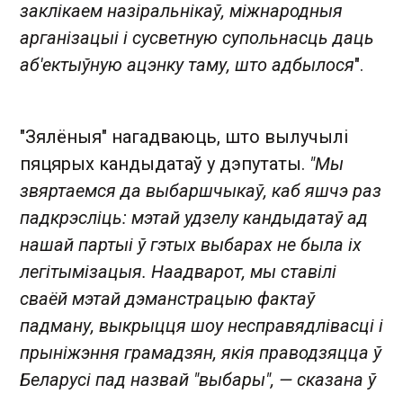
заклікаем назіральнікаў, міжнародныя
арганізацыі і сусветную супольнасць даць
аб'ектыўную ацэнку таму, што адбылося
".
"Зялёныя" нагадваюць, што вылучылі
пяцярых кандыдатаў у дэпутаты.
"Мы
звяртаемся да выбаршчыкаў, каб яшчэ раз
падкрэсліць: мэтай удзелу кандыдатаў ад
нашай партыі ў гэтых выбарах не была іх
легітымізацыя. Наадварот, мы ставілі
сваёй мэтай дэманстрацыю фактаў
падману, выкрыцця шоу несправядлівасці і
прыніжэння грамадзян, якія праводзяцца ў
Беларусі пад назвай "выбары", — сказана ў