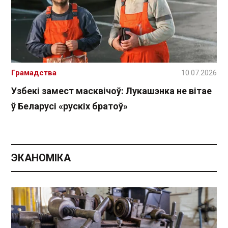
Грамадства
10.07.2026
Узбекі замест масквічоў: Лукашэнка не вітае
ў Беларусі «рускіх братоў»
ЭКАНОМІКА