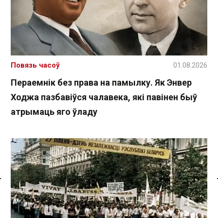
Повязь часоў
01.08.2026
Пераемнік без права на памылку. Як Энвер
Ходжа пазбавіўся чалавека, які павінен быў
атрымаць яго ўладу
Спасылка без VPN