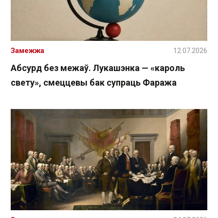
Замежжа
12.07.2026
Абсурд без межаў. Лукашэнка — «кароль
свету», смеццевы бак супраць Фаража