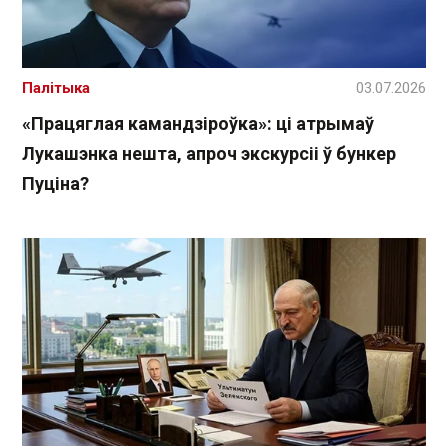
Палітыка
03.07.2026
«Працяглая камандзіроўка»: ці атрымаў
Лукашэнка нешта, апроч экскурсіі ў бункер
Пуціна?