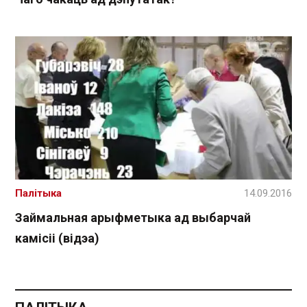
Палітыка
14.09.2016
Займальная арыфметыка ад выбарчай
камісіі (відэа)