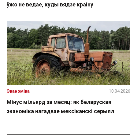
ўжо не ведае, куды вядзе краіну
Эканоміка
10.04.2026
Мінус мільярд за месяц: як беларуская
эканоміка нагадвае мексіканскі серыял