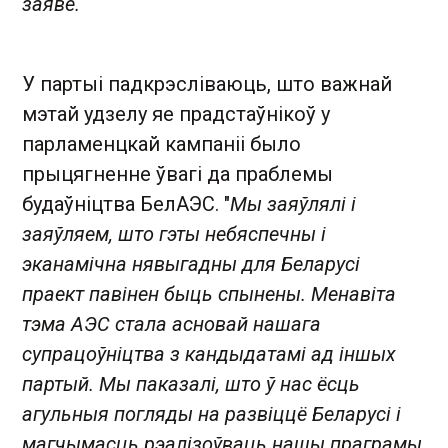
заяве.
У партыі падкрэсліваюць, што важнай
мэтай удзелу яе прадстаўнікоў у
парламенцкай кампаніі было
прыцягненне ўвагі да праблемы
будаўніцтва БелАЭС. "
Мы заяўлялі і
заяўляем, што гэты небяспечны і
эканамічна нявыгадны для Беларусі
праект павінен быць спынены. Менавіта
тэма АЭС стала асновай нашага
супрацоўніцтва з кандыдатамі ад іншых
партый. Мы паказалі, што ў нас ёсць
агульныя погляды на развіццё Беларусі і
магчымасць рэалізоўваць нашы праграмы