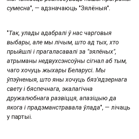
сумесна
", — адзначаюць "Зялёныя".
"
Так, улады адабралі ў нас чарговыя
выбары, але мы лічым, што ад тых, хто
прыйшлі і прагаласавалі за "зялёных",
атрыманы недвухсэнсоўны сігнал аб тым,
чаго хочуць жыхары Беларусі. Мы
ўпэўненыя, што яны хочуць бяз'ядзернага
свету і бяспечнага, экалагічна
дружалюбнага развіцця, апазіцыю да
якога і прадэманстравала ўлада
", — лічаць
у партыі.