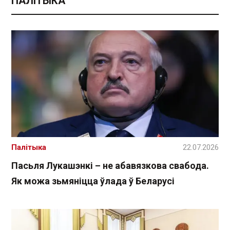
ПАЛІТЫКА
Палітыка
22.07.2026
Пасьля Лукашэнкі – не абавязкова свабода.
Як можа зьмяніцца ўлада ў Беларусі