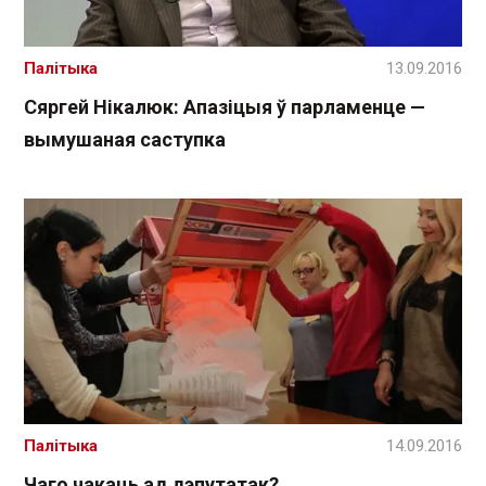
Палітыка
13.09.2016
Сяргей Нікалюк: Апазіцыя ў парламенце —
вымушаная саступка
Палітыка
14.09.2016
Чаго чакаць ад дэпутатак?