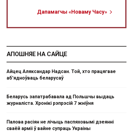
Дапамагчы «Новаму Часу»
АПОШНЯЕ НА САЙЦЕ
Айцец Аляксандар Надсан. Той, хто працягвае
аб'ядноўваць беларусаў
Беларусь запатрабавала ад Польшчы выдаць
журналіста. Хронікі рэпрэсій 7 жніўня
Палова расіян не лічыць паспяховымі дзеянні
сваёй арміі ў вайне супраць Украіны