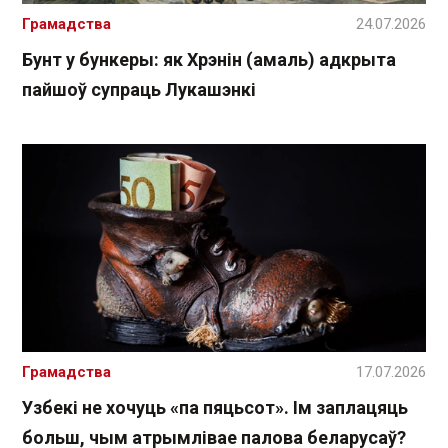
Грамадства
24.07.2026
Бунт у бункеры: як Хрэнін (амаль) адкрыта
пайшоў супраць Лукашэнкі
Грамадства
17.07.2026
Узбекі не хочуць «па пяцьсот». Ім заплацяць
больш, чым атрымлівае палова беларусаў?