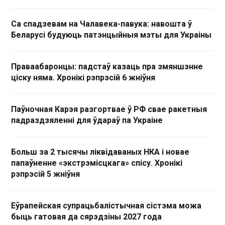
Са спадзевам на Чалавека-павука: навошта ў
Беларусі будуюць патэнцыйныя мэты для Украіны
Праваабаронцы: падстаў казаць пра змяншэнне
ціску няма. Хронікі рэпрэсій 6 жніўня
Паўночная Карэя разгортвае ў РФ свае ракетныя
падраздзяленні для ўдараў па Украіне
Больш за 2 тысячы ліквідаваных НКА і новае
папаўненне «экстрэмісцкага» спісу. Хронікі
рэпрэсій 5 жніўня
Еўрапейская супрацьбалістычная сістэма можа
быць гатовая да сярэдзіны 2027 года