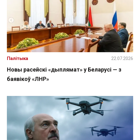
Палітыка
22.07.2026
Новы расейскі «дыплямат» у Беларусі — з
баявікоў «ЛНР»