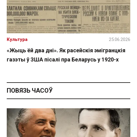
Культура
25.06.2026
«Жыць ёй два дні». Як расейскія эмігранцкія
газэты ў ЗША пісалі пра Беларусь у 1920-х
ПОВЯЗЬ ЧАСОЎ