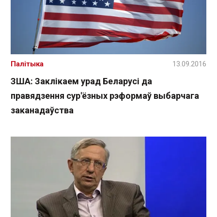
Палітыка
13.09.2016
ЗША: Заклікаем урад Беларусі да
правядзення сур'ёзных рэформаў выбарчага
заканадаўства