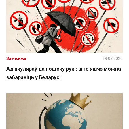
Замежжа
19.07.2026
Ад акуляраў да поціску рукі: што яшчэ можна
забараніць у Беларусі