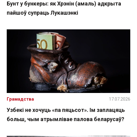
Бунт у бункеры: як Хрэнін (амаль) адкрыта
пайшоў супраць Лукашэнкі
Грамадства
17.07.2026
Узбекі не хочуць «па пяцьсот». Ім заплацяць
больш, чым атрымлівае палова беларусаў?