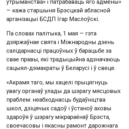
ўтрыманства» і патрабаваць яго адмены»
— кажа старшыня Брэсцкай абласной
арганізацыі БСДП Ігар Маслоўскі.
Па словах палітыка, 1 мая — гэта
дзяржаўнае свята і Міжнародны дзень
салідарнасці працоўных ў барацьбе за
свае правы, які традыцыйна адзначаюць
сацыял-дэмакраты ў Беларусі і ў свеце.
«Акрамя таго, мы хацелі прыцягнуць
увагу органаў улады да шэрагу мясцовых
праблем: неабходнасць будаўніцтва
школ, дзіцячых садоў і ўстаноў аховы
здароўя ў шэрагу мікрараёнаў Брэста,
своечасовы і якасны рамонт дарожнага