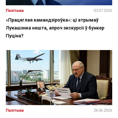
Палітыка
03.07.2026
«Працяглая камандзіроўка»: ці атрымаў
Лукашэнка нешта, апроч экскурсіі ў бункер
Пуціна?
Палітыка
26.06.2026