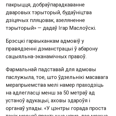
пакрыцця, добраўпарадкаванне
дваровых тэрыторый, будаўніцтва
дзіцячых пляцовак, азеляненне
тэрыторый» — дадаў Ігар Маслоўскі.
Брэсцкі гарвыканкам адмовіў у
правядзенні дэманстрацыі ў абарону
сацыяльна-эканамічных правоў.
Фармальнай падставай для адмовы
паслужыла, тое, што ўдзельнікі масавага
мерапрыемства мелі намер праходзіць
на адлегласці менш за 50 метраў ад
устаноў адукацыі, аховы здароўя і
органаў улады. «У цэнтры горада проста