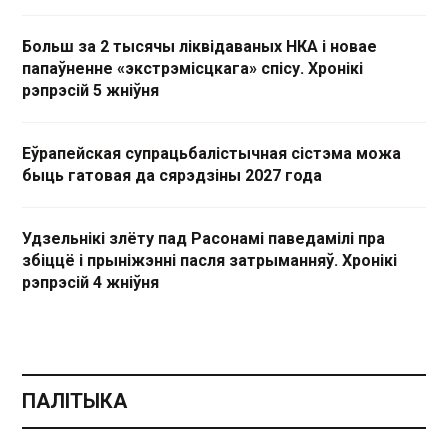
Больш за 2 тысячы ліквідаваных НКА і новае
папаўненне «экстрэмісцкага» спісу. Хронікі
рэпрэсій 5 жніўня
Еўрапейская супрацьбалістычная сістэма можа
быць гатовая да сярэдзіны 2027 года
Удзельнікі злёту пад Расонамі паведамілі пра
збіццё і прыніжэнні пасля затрыманняў. Хронікі
рэпрэсій 4 жніўня
ПАЛІТЫКА