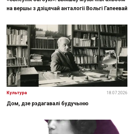
на вершы з дзіцячай анталогіі Вольгі Гапеевай
Культура
18.07.2026
Дом, дзе рэдагавалі будучыню