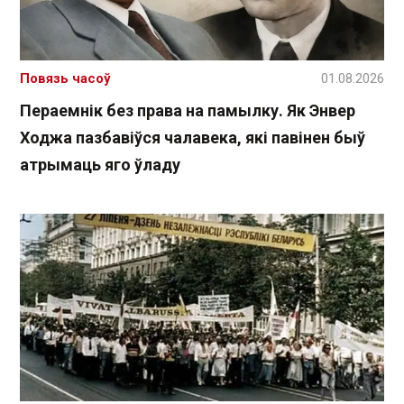
Повязь часоў
01.08.2026
Пераемнік без права на памылку. Як Энвер
Ходжа пазбавіўся чалавека, які павінен быў
атрымаць яго ўладу