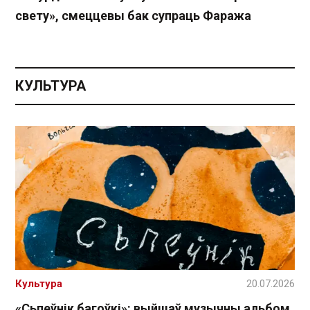
свету», смеццевы бак супраць Фаража
КУЛЬТУРА
Культура
20.07.2026
«Сьпеўнік багоўкі»: выйшаў музычны альбом