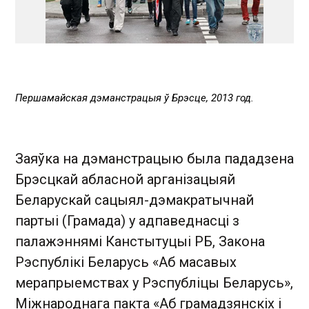
Першамайская дэманстрацыя ў Брэсце, 2013 год.
Заяўка на дэманстрацыю была пададзена
Брэсцкай абласной арганізацыяй
Беларускай сацыял-дэмакратычнай
партыі (Грамада) у адпаведнасці з
палажэннямі Канстытуцыі РБ, Закона
Рэспублікі Беларусь «Аб масавых
мерапрыемствах у Рэспубліцы Беларусь»,
Міжнароднага пакта «Аб грамадзянскіх і