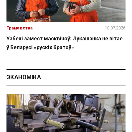
Грамадства
10.07.2026
Узбекі замест масквічоў: Лукашэнка не вітае
ў Беларусі «рускіх братоў»
ЭКАНОМІКА