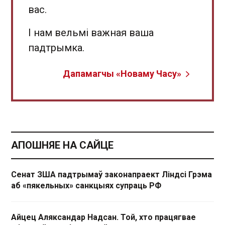
вас.
І нам вельмі важная ваша
падтрымка.
Дапамагчы «Новаму Часу»
АПОШНЯЕ НА САЙЦЕ
Сенат ЗША падтрымаў законапраект Ліндсі Грэма
аб «пякельных» санкцыях супраць РФ
Айцец Аляксандар Надсан. Той, хто працягвае