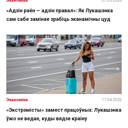
Эканоміка
01.05.2026
«Адзін раён — адзін правал»: Як Лукашэнка
сам сабе замінае зрабіць эканамічны цуд
Эканоміка
17.04.2026
«Экстрэмісты» замест працоўных: Лукашэнка
ўжо не ведае, куды вядзе краіну