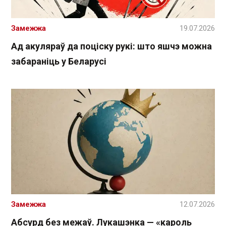
Замежжа
19.07.2026
Ад акуляраў да поціску рукі: што яшчэ можна
забараніць у Беларусі
Замежжа
12.07.2026
Абсурд без межаў. Лукашэнка — «кароль