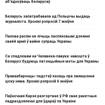
аб'ядноўваць беларусаў
Беларусь запатрабавала ад Польшчы выдаць
журналіста. Хронікі рэпрэсій 7 жніўня
Палова расіян не лічыць паспяховымі дзеянні
сваёй арміі ў вайне супраць Украіны
Са спадзевам на Чалавека-павука: навошта ў
Беларусі будуюць патэнцыйныя мэты для Украіны
Праваабаронцы: падстаў казаць пра змяншэнне
ціску няма. Хронікі рэпрэсій 6 жніўня
Паўночная Карэя разгортвае ў РФ свае ракетныя
падраздзяленні для ўдараў па Украіне