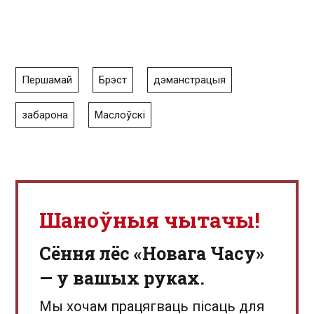
Першамай
Брэст
дэманстрацыя
забарона
Маслоўскі
Шаноўныя чытачы!
Сёння лёс «Новага Часу»
— у вашых руках.
Мы хочам працягваць пісаць для