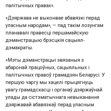
палітычных правах».
«Дзяржава не выконвае абавязкі перад
уласным народам», — пад такім лозунгам
планавалі правесці першамайскую
дэманстрацыю брэсцкія сацыял-
дэмакраты.
«Мэты дэманстрацыі звязаныя з
абаронай працоўных, сацыяльных і
палітычных правоў грамадзян Беларусі. У
першую чаргу мы хацелі прыцягнуць
увагу грамадскасці і органаў дзяржаўнай
улады да сістэматычнага невыканання
дзяржавай абавязкаў перад уласным