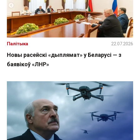
Палітыка
22.07.2026
Новы расейскі «дыплямат» у Беларусі — з
баявікоў «ЛНР»