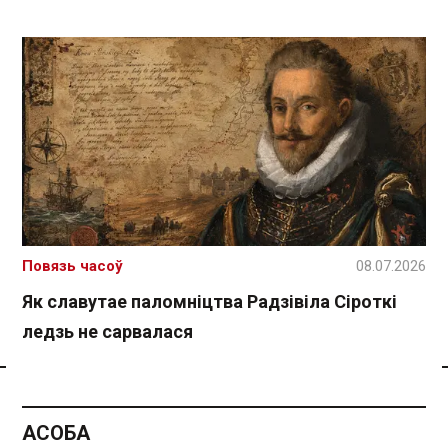
Повязь часоў
08.07.2026
Як славутае паломніцтва Радзівіла Сіроткі
ледзь не сарвалася
Спасылка без VPN
АСОБА