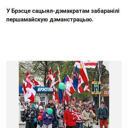
У Брэсце сацыял-дэмакратам забаранілі
першамайскую дэманстрацыю.