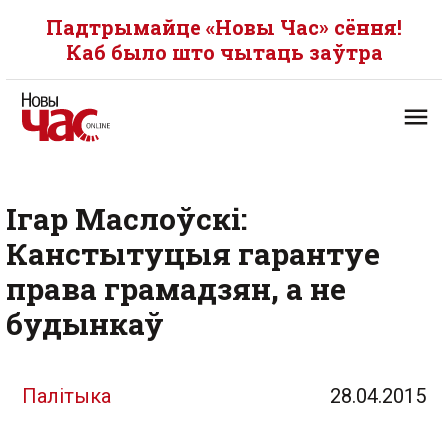
Падтрымайце «Новы Час» сёння!
Каб было што чытаць заўтра
Ігар Маслоўскі:
Канстытуцыя гарантуе
права грамадзян, а не
будынкаў
Палітыка
28.04.2015