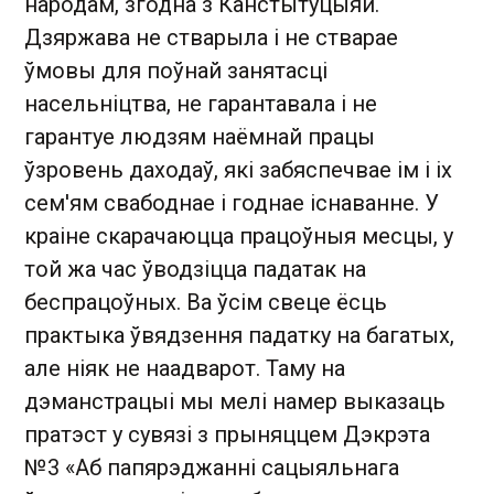
народам, згодна з Канстытуцыяй.
Дзяржава не стварыла і не стварае
ўмовы для поўнай занятасці
насельніцтва, не гарантавала і не
гарантуе людзям наёмнай працы
ўзровень даходаў, які забяспечвае ім і іх
сем'ям свабоднае і годнае існаванне. У
краіне скарачаюцца працоўныя месцы, у
той жа час ўводзіцца падатак на
беспрацоўных. Ва ўсім свеце ёсць
практыка ўвядзення падатку на багатых,
але ніяк не наадварот. Таму на
дэманстрацыі мы мелі намер выказаць
пратэст у сувязі з прыняццем Дэкрэта
№3 «Аб папярэджанні сацыяльнага