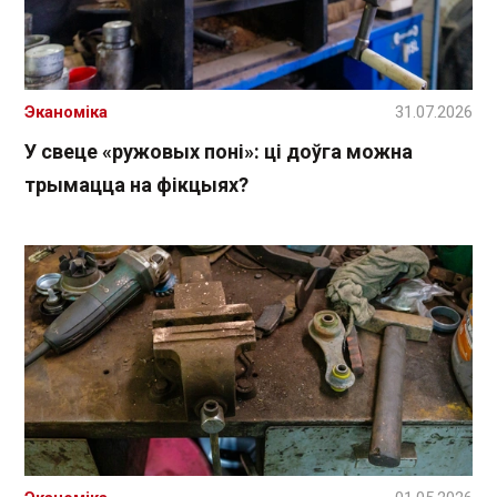
Эканоміка
31.07.2026
У свеце «ружовых поні»: ці доўга можна
трымацца на фікцыях?