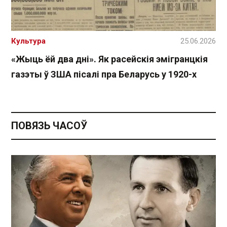
Культура
25.06.2026
«Жыць ёй два дні». Як расейскія эмігранцкія
газэты ў ЗША пісалі пра Беларусь у 1920-х
ПОВЯЗЬ ЧАСОЎ