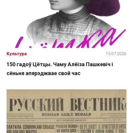
Культура
15.07.2026
150 гадоў Цётцы. Чаму Алёіза Пашкевіч і
сёньня апярэджвае свой час