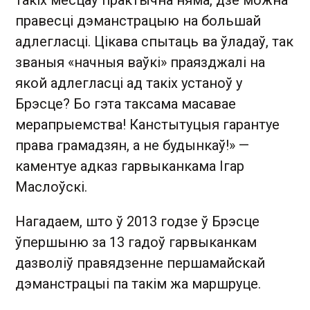
такіх месцаў практычна няма, дзе можна
правесці дэманстрацыю на большай
адлегласці. Цікава спытаць ва ўладаў, так
званыя «начныя ваўкі» праязджалі на
якой адлегласці ад такіх устаноў у
Брэсце? Бо гэта таксама масавае
мерапрыемства! Канстытуцыя гарантуе
права грамадзян, а не будынкаў!» —
каментуе адказ гарвыканкама Ігар
Маслоўскі.
Нагадаем, што ў 2013 годзе ў Брэсце
ўпершыню за 13 гадоў гарвыканкам
дазволіў правядзенне першамайскай
дэманстрацыі па такім жа маршруце.