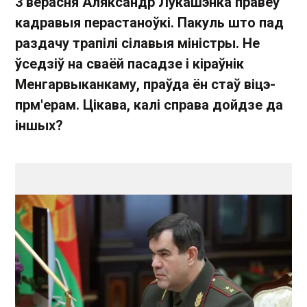
3 верасня Аляксандр Лукашэнка правёў
кадравыя перастаноўкі. Пакуль што пад
раздачу трапілі сілавыя міністры. Не
ўседзіў на сваёй пасадзе і кіраўнік
Менгарвыканкаму, праўда ён стаў віцэ-
прм'ерам. Цікава, калі справа дойдзе да
іншых?