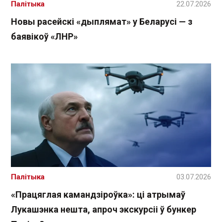
Палітыка
22.07.2026
Новы расейскі «дыплямат» у Беларусі — з
баявікоў «ЛНР»
Палітыка
03.07.2026
«Працяглая камандзіроўка»: ці атрымаў
Лукашэнка нешта, апроч экскурсіі ў бункер