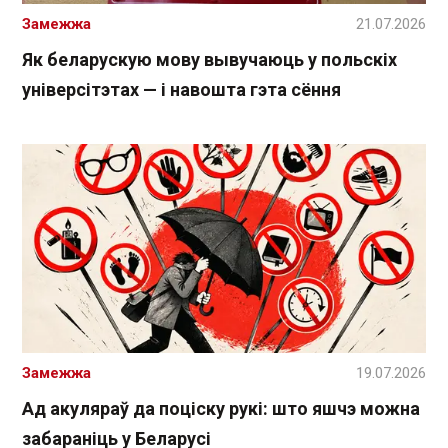
Замежжа
21.07.2026
Як беларускую мову вывучаюць у польскіх
універсітэтах — і навошта гэта сёння
Замежжа
19.07.2026
Ад акуляраў да поціску рукі: што яшчэ можна
забараніць у Беларусі