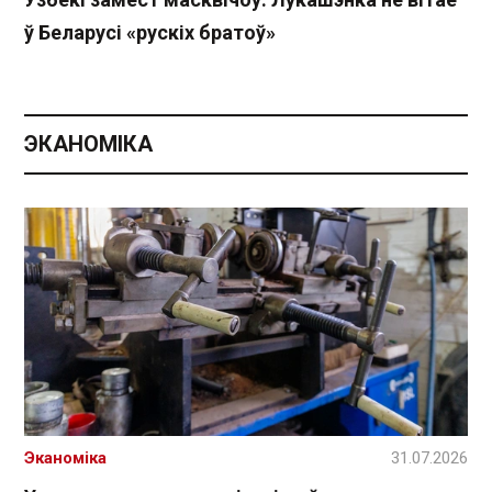
ў Беларусі «рускіх братоў»
ЭКАНОМІКА
Эканоміка
31.07.2026