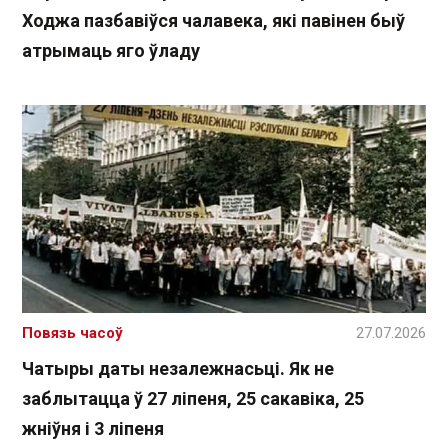
Ходжа пазбавіўся чалавека, які павінен быў
атрымаць яго ўладу
Повязь часоў
27.07.2026
Чатыры даты незалежнасьці. Як не
заблытацца ў 27 ліпеня, 25 сакавіка, 25
жніўня і 3 ліпеня