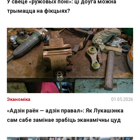
У свеце «ружовых поні»: ці доўга можна
трымацца на фікцыях?
Эканоміка
01.05.2026
«Адзін раён — адзін правал»: Як Лукашэнка
сам сабе замінае зрабіць эканамічны цуд