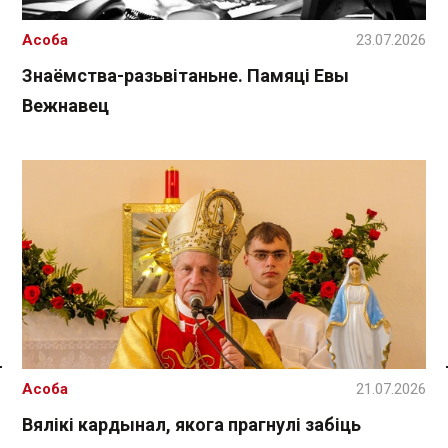
Асоба
23.07.2026
Знаёмства-разьвітаньне. Памяці Евы
Вежнавец
Спасылка без VPN
Асоба
21.07.2026
Вялікі кардынал, якога прагнулі забіць