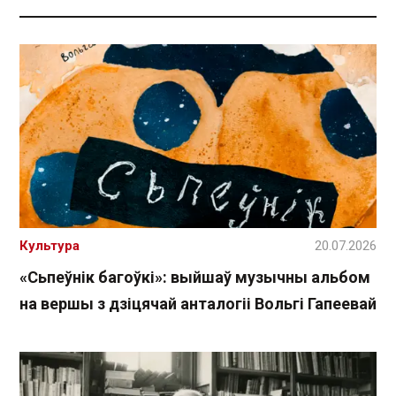
Культура
20.07.2026
«Сьпеўнік багоўкі»: выйшаў музычны альбом
на вершы з дзіцячай анталогіі Вольгі Гапеевай