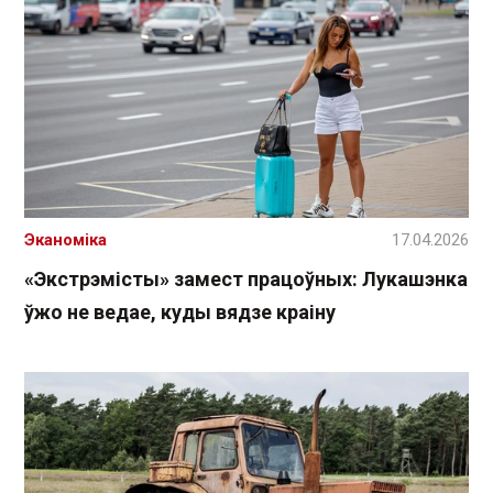
Эканоміка
17.04.2026
«Экстрэмісты» замест працоўных: Лукашэнка
ўжо не ведае, куды вядзе краіну