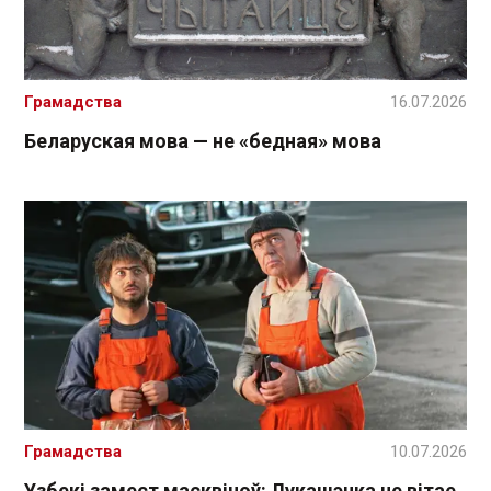
Грамадства
16.07.2026
Беларуская мова — не «бедная» мова
Грамадства
10.07.2026
Узбекі замест масквічоў: Лукашэнка не вітае