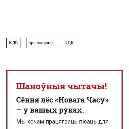
КДБ
прызначэнні
КДК
Шаноўныя чытачы!
Сёння лёс «Новага Часу»
— у вашых руках.
Мы хочам працягваць пісаць для