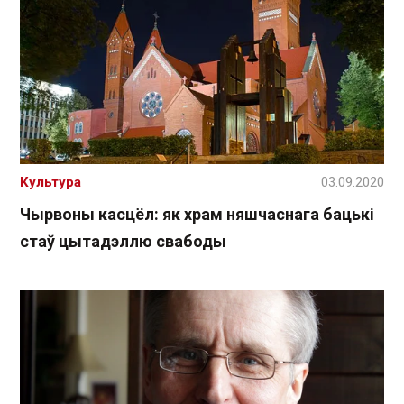
Культура
03.09.2020
Чырвоны касцёл: як храм няшчаснага бацькі
стаў цытадэллю свабоды