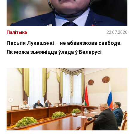
Палітыка
22.07.2026
Пасьля Лукашэнкі – не абавязкова свабода.
Як можа зьмяніцца ўлада ў Беларусі