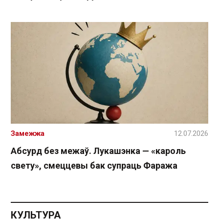
Замежжа
12.07.2026
Абсурд без межаў. Лукашэнка — «кароль
свету», смеццевы бак супраць Фаража
КУЛЬТУРА