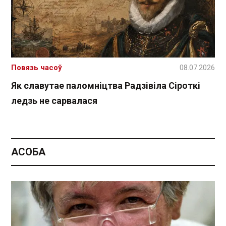
Повязь часоў
08.07.2026
Як славутае паломніцтва Радзівіла Сіроткі
ледзь не сарвалася
АСОБА