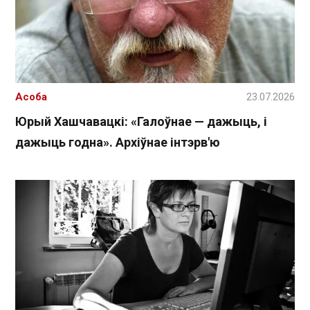
Асоба
23.07.2026
Юрый Хашчавацкі: «Галоўнае — дажыць, і
дажыць годна». Архіўнае інтэрв'ю