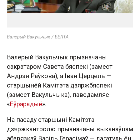
Валерый Вакульчык / БЕЛТА
Валерый Вакульчык прызначаны
сакратаром Савета бяспекі (замест
Андрэя Раўкова), а Іван Церцель —
старшынёй Камітэта дзяржбяспекі
(замест Вакульчыка), паведамляе
«
Еўрарадыё
».
На пасаду старшыні Камітэта
дзяржкантролю прызначаны выканаўцам
абавязкаў Васіль Герасімаў — дагэтуль ён