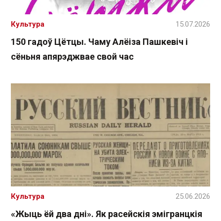
Культура
15.07.2026
150 гадоў Цётцы. Чаму Алёіза Пашкевіч і
сёньня апярэджвае свой час
Культура
25.06.2026
«Жыць ёй два дні». Як расейскія эмігранцкія