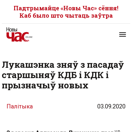
Падтрымайце «Новы Час» сёння!
Каб было што чытаць заўтра
Лукашэнка зняў з пасадаў
старшыняў КДБ і КДК і
прызначыў новых
Палітыка
03.09.2020