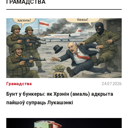
ГРАМАДСТВА
Грамадства
24.07.2026
Бунт у бункеры: як Хрэнін (амаль) адкрыта
пайшоў супраць Лукашэнкі