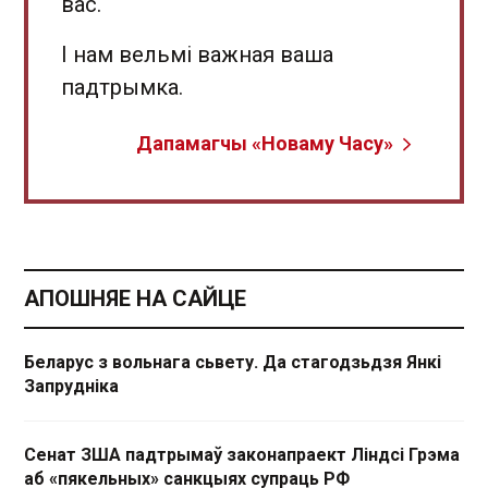
вас.
І нам вельмі важная ваша
падтрымка.
Дапамагчы «Новаму Часу»
АПОШНЯЕ НА САЙЦЕ
Беларус з вольнага сьвету. Да стагодзьдзя Янкі
Запрудніка
Сенат ЗША падтрымаў законапраект Ліндсі Грэма
аб «пякельных» санкцыях супраць РФ