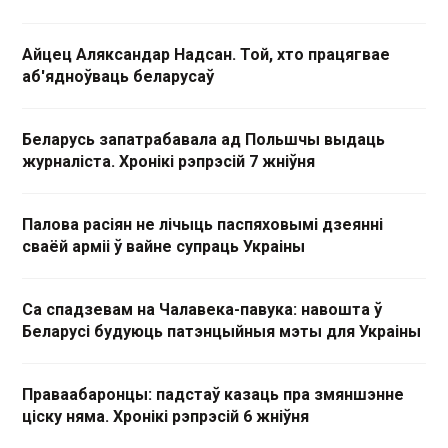
Айцец Аляксандар Надсан. Той, хто працягвае
аб'ядноўваць беларусаў
Беларусь запатрабавала ад Польшчы выдаць
журналіста. Хронікі рэпрэсій 7 жніўня
Палова расіян не лічыць паспяховымі дзеянні
сваёй арміі ў вайне супраць Украіны
Са спадзевам на Чалавека-павука: навошта ў
Беларусі будуюць патэнцыйныя мэты для Украіны
Праваабаронцы: падстаў казаць пра змяншэнне
ціску няма. Хронікі рэпрэсій 6 жніўня