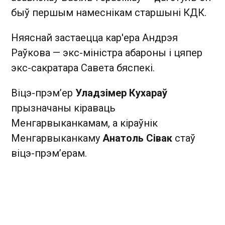
быў першым намеснікам старшыні КДК.
Няяснай застаецца кар'ера Андрэя
Раўкова — экс-міністра абароны і цяпер
экс-сакратара Савета бяспекі.
Віцэ-прэм’ер
Уладзімер Кухараў
прызначаны кіраваць
Менгарвыканкамам, а кіраўнік
Менгарвыканкаму
Анатоль Сівак
стаў
віцэ-прэм’ерам.