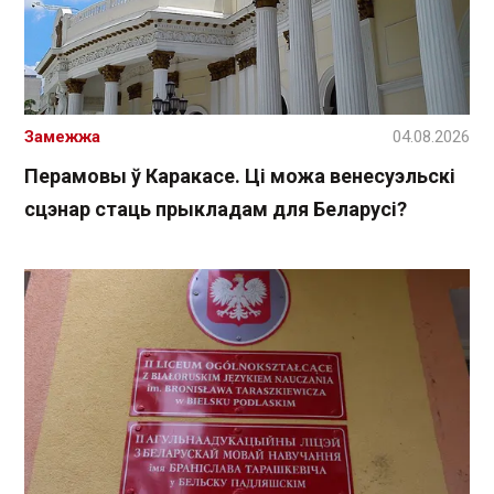
Замежжа
04.08.2026
Перамовы ў Каракасе. Ці можа венесуэльскі
сцэнар стаць прыкладам для Беларусі?