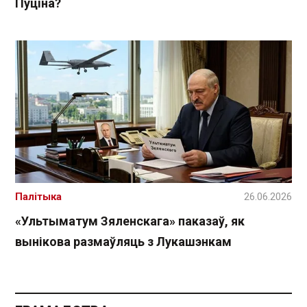
Пуціна?
Палітыка
26.06.2026
«Ультыматум Зяленскага» паказаў, як
вынікова размаўляць з Лукашэнкам