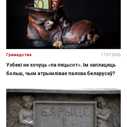
Грамадства
17.07.2026
Узбекі не хочуць «па пяцьсот». Ім заплацяць
больш, чым атрымлівае палова беларусаў?