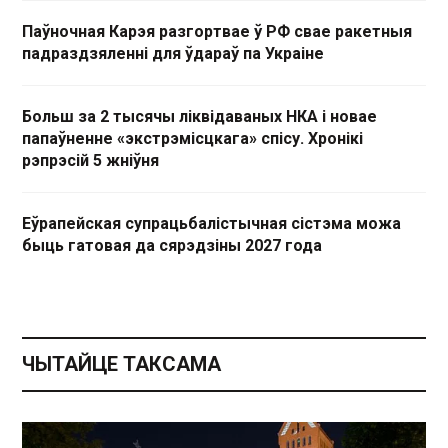
Паўночная Карэя разгортвае ў РФ свае ракетныя
падраздзяленні для ўдараў па Украіне
Больш за 2 тысячы ліквідаваных НКА і новае
папаўненне «экстрэмісцкага» спісу. Хронікі
рэпрэсій 5 жніўня
Еўрапейская супрацьбалістычная сістэма можа
быць гатовая да сярэдзіны 2027 года
ЧЫТАЙЦЕ ТАКСАМА