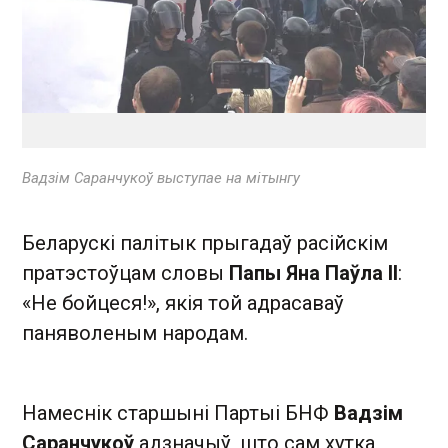
Вадзім Саранчукоў выступае на мітынгу
Беларускі палітык прыгадаў расійскім
пратэстоўцам словы
Папы Яна Паўла II
:
«Не бойцеся!», якія той адрасаваў
паняволеным народам.
Намеснік старшыні Партыі БНФ
Вадзім
Саранчукоў
адзначыў, што сам хутка