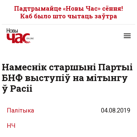
Падтрымайце «Новы Час» сёння!
Каб было што чытаць заўтра
Намеснік старшыні Партыі
БНФ выступіў на мітынгу
ў Расіі
Палітыка
04.08.2019
НЧ