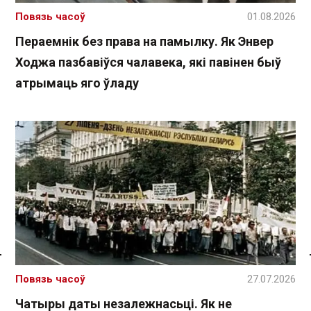
Повязь часоў
01.08.2026
Пераемнік без права на памылку. Як Энвер
Ходжа пазбавіўся чалавека, які павінен быў
атрымаць яго ўладу
Спасылка без VPN
Повязь часоў
27.07.2026
Чатыры даты незалежнасьці. Як не