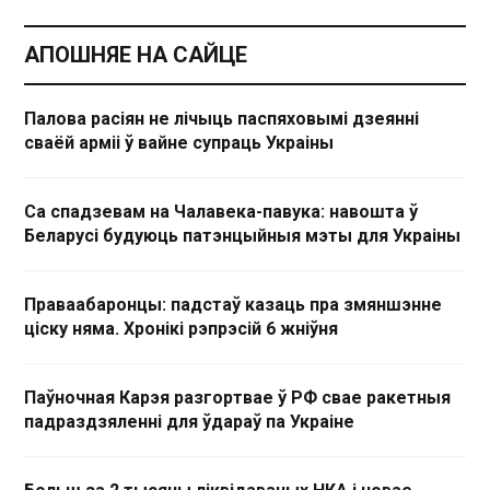
АПОШНЯЕ НА САЙЦЕ
Палова расіян не лічыць паспяховымі дзеянні
сваёй арміі ў вайне супраць Украіны
Са спадзевам на Чалавека-павука: навошта ў
Беларусі будуюць патэнцыйныя мэты для Украіны
Праваабаронцы: падстаў казаць пра змяншэнне
ціску няма. Хронікі рэпрэсій 6 жніўня
Паўночная Карэя разгортвае ў РФ свае ракетныя
падраздзяленні для ўдараў па Украіне