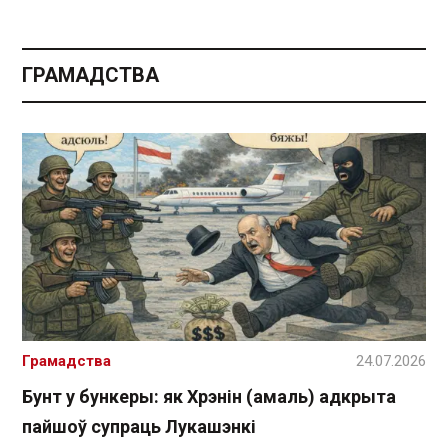
ГРАМАДСТВА
Грамадства
24.07.2026
Бунт у бункеры: як Хрэнін (амаль) адкрыта
пайшоў супраць Лукашэнкі