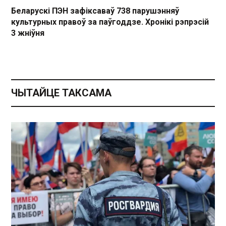
Беларускі ПЭН зафіксаваў 738 парушэнняў
культурных правоў за паўгоддзе. Хронікі рэпрэсій
3 жніўня
ЧЫТАЙЦЕ ТАКСАМА