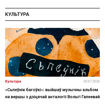
КУЛЬТУРА
Культура
20.07.2026
«Сьпеўнік багоўкі»: выйшаў музычны альбом
на вершы з дзіцячай анталогіі Вольгі Гапеевай