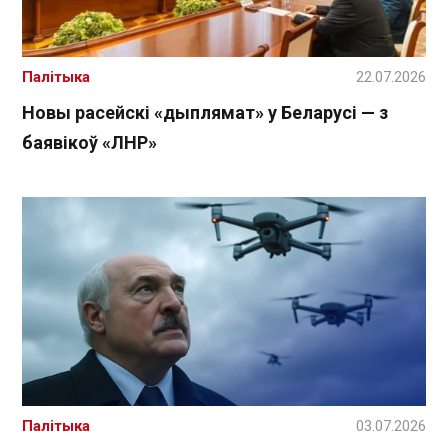
Палітыка
22.07.2026
Новы расейскі «дыплямат» у Беларусі — з
баявікоў «ЛНР»
Палітыка
03.07.2026