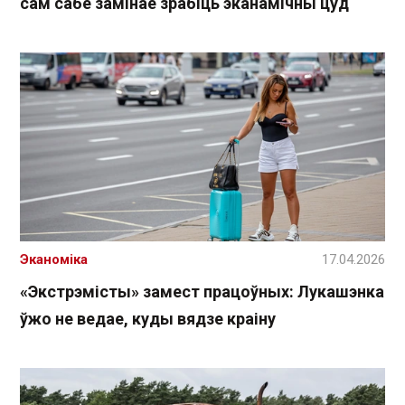
сам сабе замінае зрабіць эканамічны цуд
Эканоміка
17.04.2026
«Экстрэмісты» замест працоўных: Лукашэнка
ўжо не ведае, куды вядзе краіну