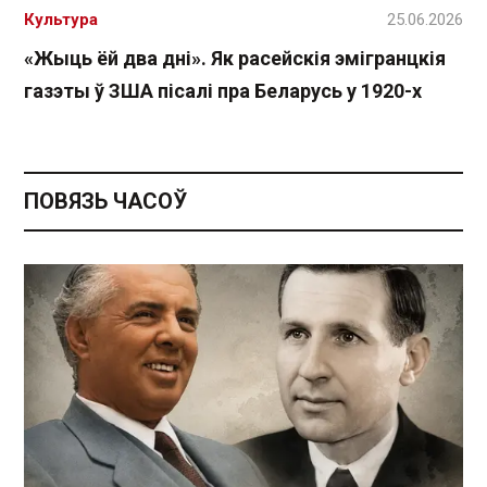
Культура
25.06.2026
«Жыць ёй два дні». Як расейскія эмігранцкія
газэты ў ЗША пісалі пра Беларусь у 1920-х
ПОВЯЗЬ ЧАСОЎ