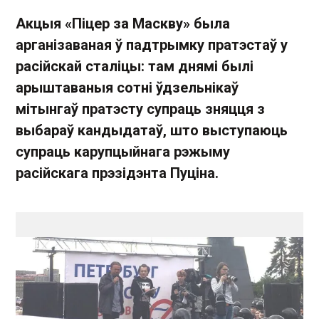
Акцыя «Піцер за Маскву» была
арганізаваная ў падтрымку пратэстаў у
расійскай сталіцы: там днямі былі
арыштаваныя сотні ўдзельнікаў
мітынгаў пратэсту супраць зняцця з
выбараў кандыдатаў, што выступаюць
супраць карупцыйнага рэжыму
расійскага прэзідэнта Пуціна.