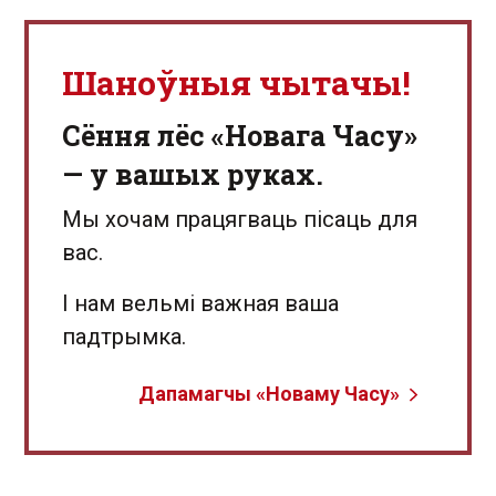
Шаноўныя чытачы!
Сёння лёс «Новага Часу»
— у вашых руках.
Мы хочам працягваць пісаць для
вас.
І нам вельмі важная ваша
падтрымка.
Дапамагчы «Новаму Часу»