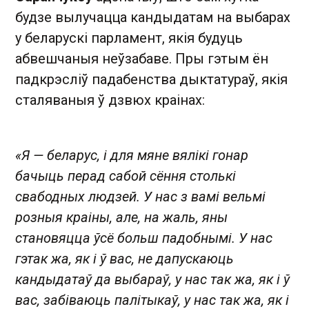
будзе вылучацца кандыдатам на выбарах
у беларускі парламент, якія будуць
абвешчаныя неўзабаве. Пры гэтым ён
падкрэсліў падабенства дыктатураў, якія
сталяваныя ў дзвюх краінах:
«Я — беларус, і для мяне вялікі гонар
бачыць перад сабой сёння столькі
свабодных людзей. У нас з вамі вельмі
розныя краіны, але, на жаль, яны
становяцца ўсё больш падобнымі. У нас
гэтак жа, як і ў вас, не дапускаюць
кандыдатаў да выбараў, у нас так жа, як і ў
вас, забіваюць палітыкаў, у нас так жа, як і