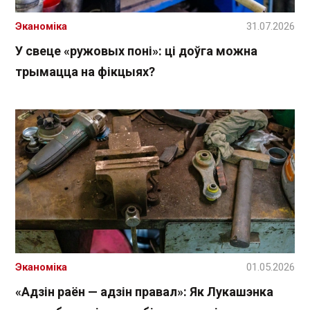
Эканоміка
31.07.2026
У свеце «ружовых поні»: ці доўга можна
трымацца на фікцыях?
Эканоміка
01.05.2026
«Адзін раён — адзін правал»: Як Лукашэнка