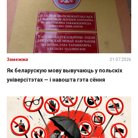
Замежжа
21.07.2026
Як беларускую мову вывучаюць у польскіх
універсітэтах — і навошта гэта сёння