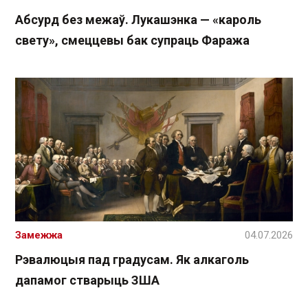
Абсурд без межаў. Лукашэнка — «кароль
свету», смеццевы бак супраць Фаража
Замежжа
04.07.2026
Рэвалюцыя пад градусам. Як алкаголь
дапамог стварыць ЗША