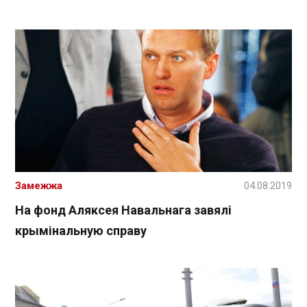
Замежжа
04.08.2019
На фонд Аляксея Навальнага завялі
крымінальную справу