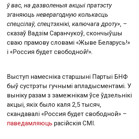
ў вас, на дазволеныя акцыі пратэсту
зганяюць неверагодную колькасць
спецсілаў, спецтэхнікі, калючага дроту »
, –
сказаў Вадзім Саранчукоў, скончыўшы
сваю прамову словамі «Жыве Беларусь!»
і «Россия будет свободной!».
Выступ намесніка старшыні Партыі БНФ
быў сустрэты гучнымі апладысментамі. У
выніку разам з замежнікам ўсе ўдзельнікі
акцыі, якіх было каля 2,5 тысяч,
скандавалі «Россия будет свободной» –
паведамляюць
расійскія СМІ.