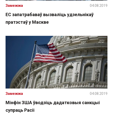
Замежжа
04.08.2019
ЕС запатрабаваў вызваліць удзельнікаў
пратэстаў у Маскве
Замежжа
04.08.2019
Мінфін ЗША ўводзіць дадатковыя санкцыі
супраць Расіі