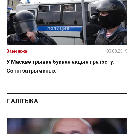
Замежжа
03.08.2019
У Маскве трывае буйная акцыя пратэсту.
Сотні затрыманых
ПАЛІТЫКА