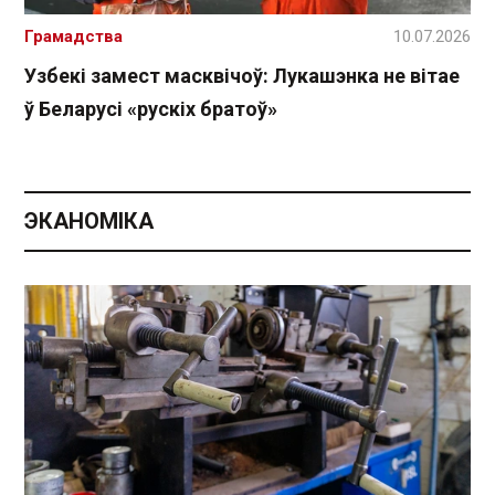
Грамадства
10.07.2026
Узбекі замест масквічоў: Лукашэнка не вітае
ў Беларусі «рускіх братоў»
ЭКАНОМІКА