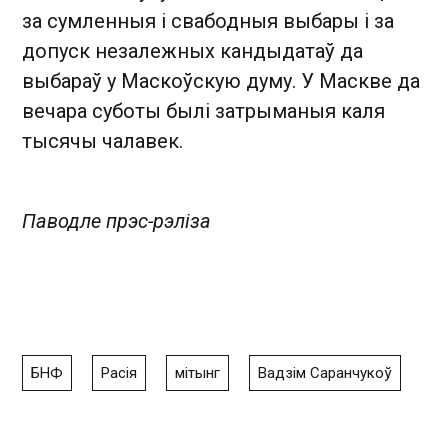
за сумленныя і свабодныя выбары і за
допуск незалежных кандыдатаў да
выбараў у Маскоўскую думу. У Маскве да
вечара суботы былі затрыманыя каля
тысячы чалавек.
Паводле прэс-рэліза
БНФ
Расія
мітынг
Вадзім Саранчукоў