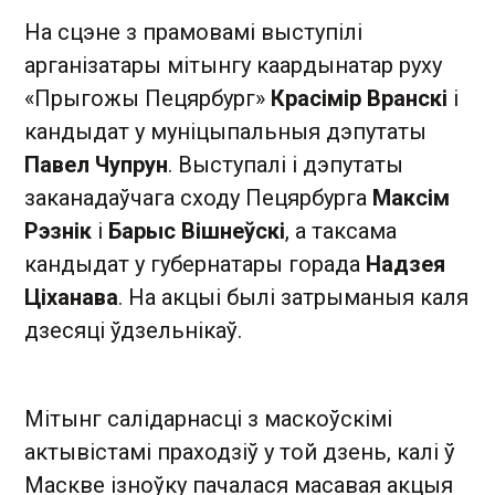
На сцэне з прамовамі выступілі
арганізатары мітынгу каардынатар руху
«Прыгожы Пецярбург»
Красімір Вранскi
і
кандыдат у муніцыпальныя дэпутаты
Павел Чупрун
. Выступалі і дэпутаты
заканадаўчага сходу Пецярбурга
Максім
Рэзнік
і
Барыс Вішнеўскі
, а таксама
кандыдат у губернатары горада
Надзея
Ціханава
. На акцыі былі затрыманыя каля
дзесяці ўдзельнікаў.
Мітынг салідарнасці з маскоўскімі
актывістамі праходзіў у той дзень, калі ў
Маскве ізноўку пачалася масавая акцыя