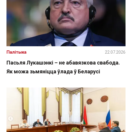
Палітыка
22.07.2026
Пасьля Лукашэнкі – не абавязкова свабода.
Як можа зьмяніцца ўлада ў Беларусі