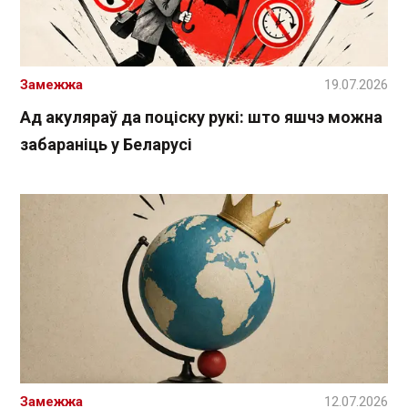
Замежжа
19.07.2026
Ад акуляраў да поціску рукі: што яшчэ можна
забараніць у Беларусі
Замежжа
12.07.2026