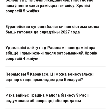
Больш за 2 тысячы ліквідаваных НКА і новае
папаўненне «экстрэмісцкага» спісу. Хронікі
рэпрэсій 5 жніўня
Еўрапейская супрацьбалістычная сістэма можа
быць гатовая да сярэдзіны 2027 года
Удзельнікі злёту пад Расонамі паведамілі пра
збіццё і прыніжэнні пасля затрыманняў. Хронікі
рэпрэсій 4 жніўня
Перамовы ў Каракасе. Ці можа венесуэльскі
сцэнар стаць прыкладам для Беларусі?
Рэха вайны: Траціна малога бізнесу ў Расіі
задумалася аб закрыцці або продажы