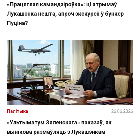
«Працяглая камандзіроўка»: ці атрымаў
Лукашэнка нешта, апроч экскурсіі ў бункер
Пуціна?
Палітыка
26.06.2026
«Ультыматум Зяленскага» паказаў, як
вынікова размаўляць з Лукашэнкам