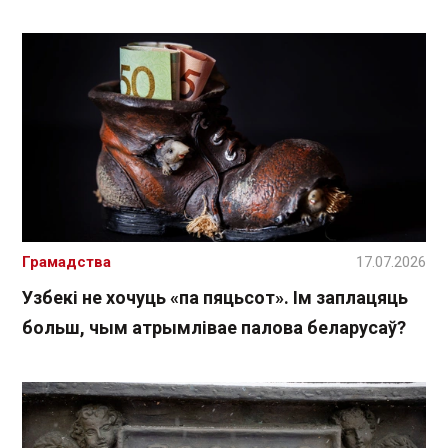
Грамадства
17.07.2026
Узбекі не хочуць «па пяцьсот». Ім заплацяць
больш, чым атрымлівае палова беларусаў?