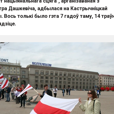
 нацыянальнага сцяга", арганізаваная з
тра Дашкевіча, адбылася на Кастрычніцкай
 Вось толькі было гэта 7 гадоў таму, 14 траў
ядзіце.