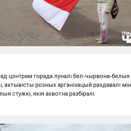
ад цэнтрам горада луналі бел-чырвона-белыя 
і, актывісты розных арганізацый раздавалі мі
ыя стужкі, якія ахвотна разбіралі.