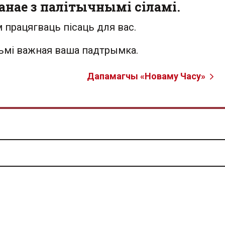
анае з палітычнымі сіламі.
 працягваць пісаць для вас.
льмі важная ваша падтрымка.
Дапамагчы «Новаму Часу»