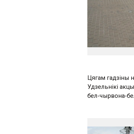
Цягам гадзіны н
Удзельнікі акцы
бел-чырвона-бел