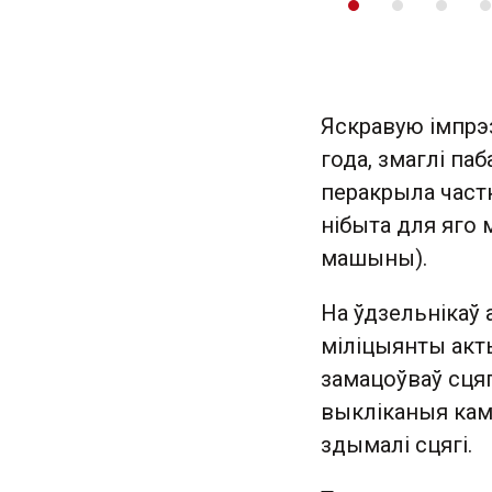
Яскравую імпрэ
года, змаглі па
перакрыла частк
нібыта для яго 
машыны).
На ўдзельнікаў 
міліцыянты акты
замацоўваў сцяг
выкліканыя каму
здымалі сцягі.