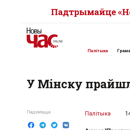
Падтрымайце «Но
Палітыка
Грам
У Мінску прайшл
Палітыка
1