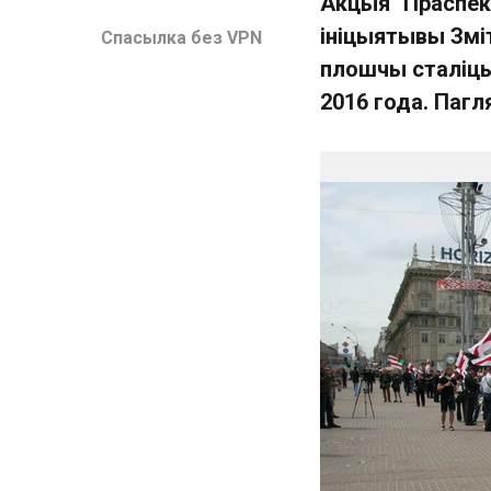
Акцыя "Праспект
ініцыятывы Змі
Спасылка без VPN
плошчы сталіцы.
2016 года. Пагл