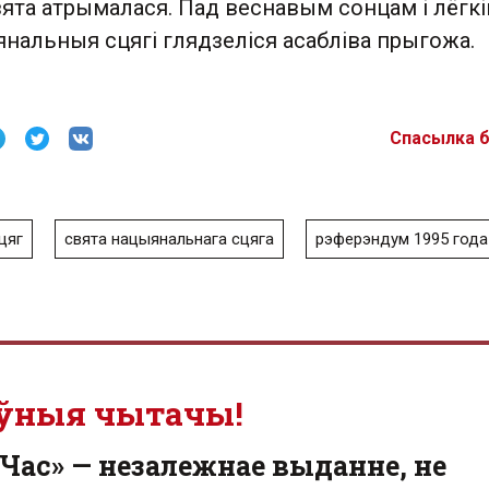
ята атрымалася. Пад веснавым сонцам і лёгк
нальныя сцягі глядзеліся асабліва прыгожа.
Спасылка 
цяг
свята нацыянальнага сцяга
рэферэндум 1995 года
ўныя чытачы!
Час» — незалежнае выданне, не