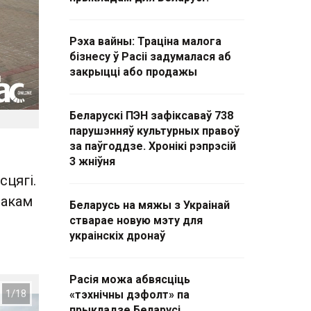
Рэха вайны: Траціна малога
бізнесу ў Расіі задумалася аб
закрыцці або продажы
Беларускі ПЭН зафіксаваў 738
парушэнняў культурных правоў
за паўгоддзе. Хронікі рэпрэсій
3 жніўня
сцягі.
накам
Беларусь на мяжы з Украінай
стварае новую мэту для
украінскіх дронаў
Расія можа абвясціць
«тэхнічны дэфолт» па
прыкладзе Беларусі