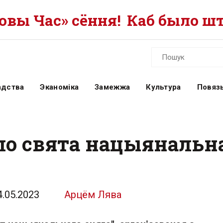
вы Час» сёння!
Каб было шт
адства
Эканоміка
Замежжа
Культура
Повязь
о свята нацыянальнаг
4.05.2023
Арцём Лява