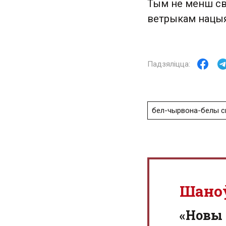
Тым не менш св
ветрыкам нацыя
бел-чырвона-белы с
Шано
«Новы 