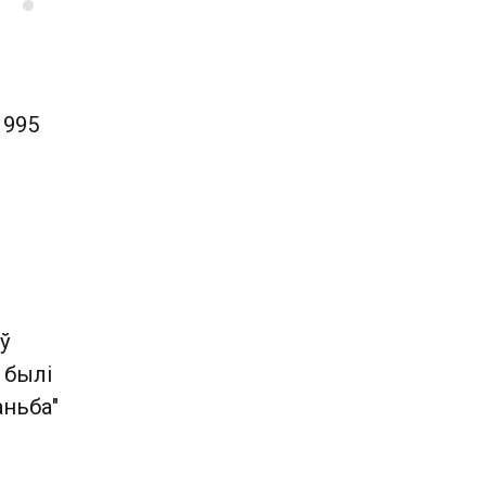
1995
ў
 былі
аньба"