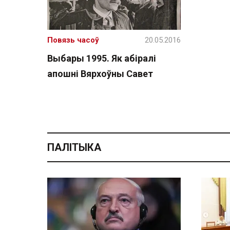
Повязь часоў
20.05.2016
Выбары 1995. Як абіралі
апошні Вярхоўны Савет
ПАЛІТЫКА