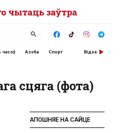
о чытаць заўтра
 часоў
Асоба
Спорт
Відэа
а сцяга (фота)
АПОШНЯЕ НА САЙЦЕ