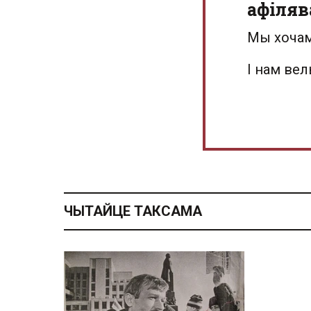
афіляв
Мы хочам
І нам ве
ЧЫТАЙЦЕ ТАКСАМА