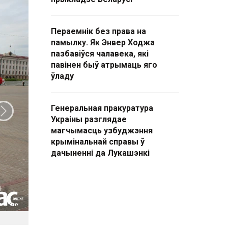
Пераемнік без права на
памылку. Як Энвер Ходжа
пазбавіўся чалавека, які
павінен быў атрымаць яго
ўладу
Генеральная пракуратура
Наступны слайд
Украіны разглядае
магчымасць узбуджэння
крымінальнай справы ў
дачыненні да Лукашэнкі