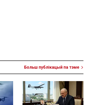
Больш публікацый па тэме