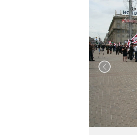
Папярэдні