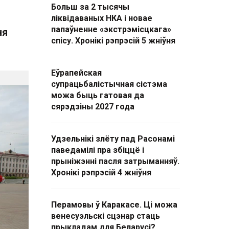
Больш за 2 тысячы
ліквідаваных НКА і новае
папаўненне «экстрэмісцкага»
ня
спісу. Хронікі рэпрэсій 5 жніўня
Еўрапейская
супрацьбалістычная сістэма
можа быць гатовая да
сярэдзіны 2027 года
Удзельнікі злёту пад Расонамі
паведамілі пра збіццё і
прыніжэнні пасля затрыманняў.
Хронікі рэпрэсій 4 жніўня
Перамовы ў Каракасе. Ці можа
венесуэльскі сцэнар стаць
прыкладам для Беларусі?