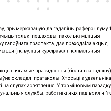
зу, прымеркаваную да гадавіны рэферэндуму 
бачыць толькі пешаходы, паколькі міліцыя
у галоўнага праспекта, дзе праходзіла акцыя,
мыцця (па вуліцы курсіравалі палівальныя
акцыі цягам яе правядзення (больш за гадзіну)
ўна складалі пратаколы. Хтосьці з удзельніка
і на слупах асвятлення. У тэрміновым парадку
нальныя службы, работнікі якіх пад вокліч "г