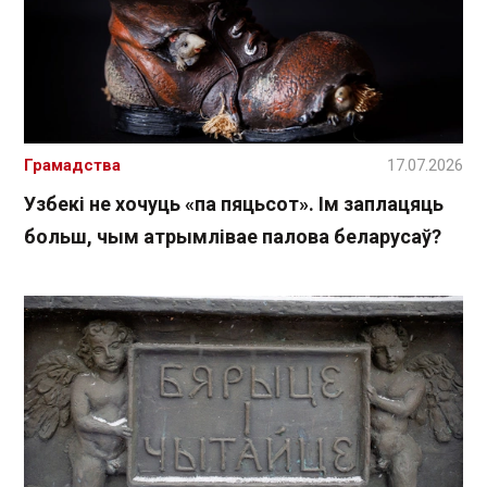
Грамадства
17.07.2026
Узбекі не хочуць «па пяцьсот». Ім заплацяць
больш, чым атрымлівае палова беларусаў?