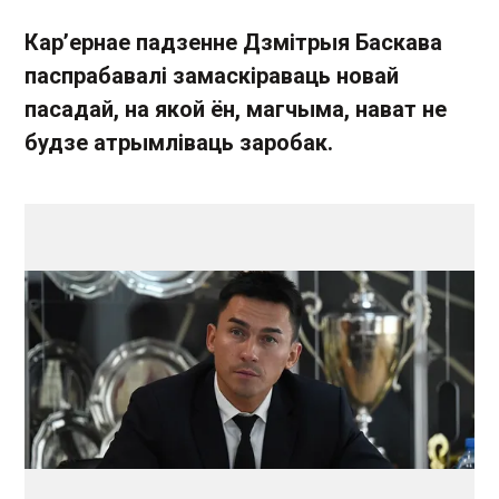
Кар’ернае падзенне Дзмітрыя Баскава
паспрабавалі замаскіраваць новай
пасадай, на якой ён, магчыма, нават не
будзе атрымліваць заробак.