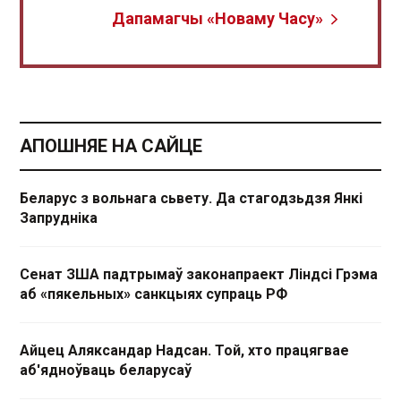
Дапамагчы «Новаму Часу»
АПОШНЯЕ НА САЙЦЕ
Беларус з вольнага сьвету. Да стагодзьдзя Янкі
Запрудніка
Сенат ЗША падтрымаў законапраект Ліндсі Грэма
аб «пякельных» санкцыях супраць РФ
Айцец Аляксандар Надсан. Той, хто працягвае
аб'ядноўваць беларусаў