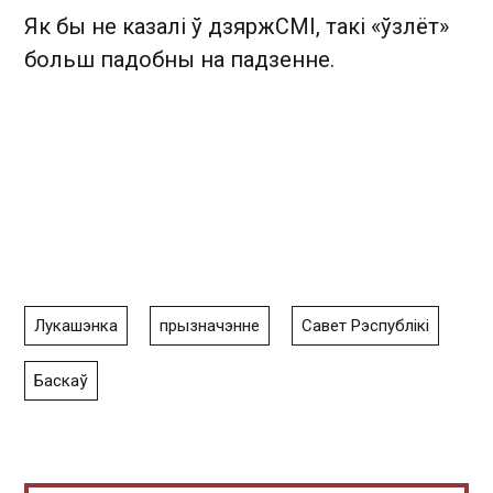
Як бы не казалі ў дзяржСМІ, такі «ўзлёт»
больш падобны на падзенне.
Лукашэнка
прызначэнне
Савет Рэспублікі
Баскаў