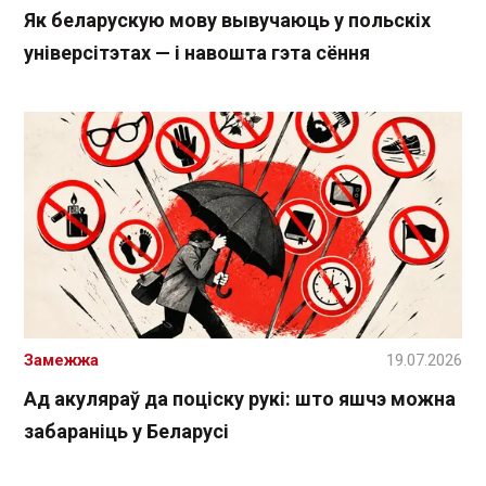
Як беларускую мову вывучаюць у польскіх
універсітэтах — і навошта гэта сёння
Замежжа
19.07.2026
Ад акуляраў да поціску рукі: што яшчэ можна
забараніць у Беларусі