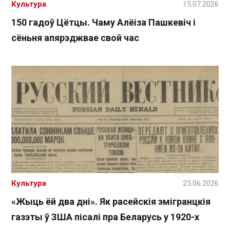
Культура
15.07.2026
150 гадоў Цётцы. Чаму Алёіза Пашкевіч і
сёньня апярэджвае свой час
Культура
25.06.2026
«Жыць ёй два дні». Як расейскія эмігранцкія
газэты ў ЗША пісалі пра Беларусь у 1920-х