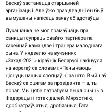
Баскаў застанецца старшынёй
арганізацыі. Але ўжо праз два дні ён быў
вымушаны напісаць заяву аб адстаўцы.
Лукашэнка не мог прамаўчаць пра
санкцыі супраць свайго партнёра па
хакейнай камандзе і трэнера малодшага
сына. У нядзелю на вучэннях
«Захад-2021» кіраўнік Беларусі накінуўся
на ворагаў са словамі: «Пачынаюць
ціснуць нашых хлопцаў ні за што. Выйшаў
Баскаў са сцягам за прэзідэнта — а, ты
вораг. Мы цябе патрабуем выключыць з
Федэрацыі і гэтак далей. Мярзотнікі,
дробнатраўчатыя, дробязныя. Гэта