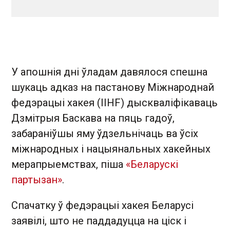
У апошнія дні ўладам давялося спешна
шукаць адказ на пастанову Міжнароднай
федэрацыі хакея (IIHF) дыскваліфікаваць
Дзмітрыя Баскава на пяць гадоў,
забараніўшы яму ўдзельнічаць ва ўсіх
міжнародных і нацыянальных хакейных
мерапрыемствах, піша
«Беларускі
партызан»
.
Спачатку ў федэрацыі хакея Беларусі
заявілі, што не паддадуцца на ціск і