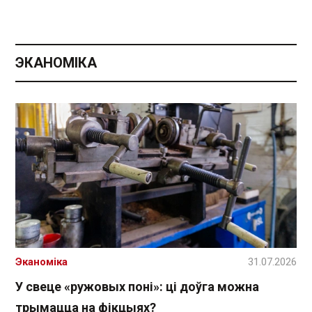
ЭКАНОМІКА
Эканоміка
31.07.2026
У свеце «ружовых поні»: ці доўга можна
трымацца на фікцыях?