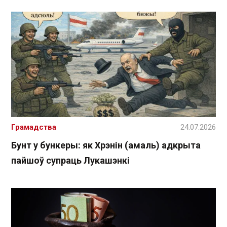
Грамадства
24.07.2026
Бунт у бункеры: як Хрэнін (амаль) адкрыта
пайшоў супраць Лукашэнкі