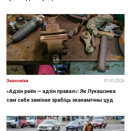
Эканоміка
01.05.2026
«Адзін раён — адзін правал»: Як Лукашэнка
сам сабе замінае зрабіць эканамічны цуд