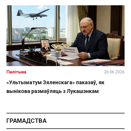
Палітыка
26.06.2026
«Ультыматум Зяленскага» паказаў, як
вынікова размаўляць з Лукашэнкам
ГРАМАДСТВА