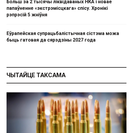
Больш за 2 тысячы ліквідаваных НКА і новае
папаўненне «экстрэмісцкага» спісу. Хронікі
рэпрэсій 5 жніўня
Еўрапейская супрацьбалістычная сістэма можа
быць гатовая да сярэдзіны 2027 года
ЧЫТАЙЦЕ ТАКСАМА