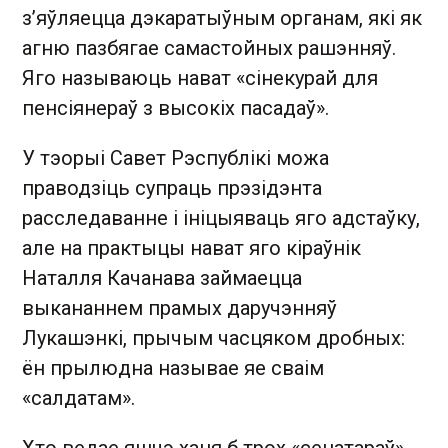
з’яўляецца дэкаратыўным органам, які як
агню пазбягае самастойных рашэнняў.
Яго называюць нават «сінекурай для
пенсіянераў з высокіх пасадаў».
У тэорыі Савет Рэспублікі можа
праводзіць супраць прэзідэнта
расследаванне і ініцыяваць яго адстаўку,
але на практыцы нават яго кіраўнік
Наталля Качанава займаецца
выкананнем прамых даручэнняў
Лукашэнкі, прычым часцяком дробных:
ён прылюдна называе яе сваім
«салдатам».