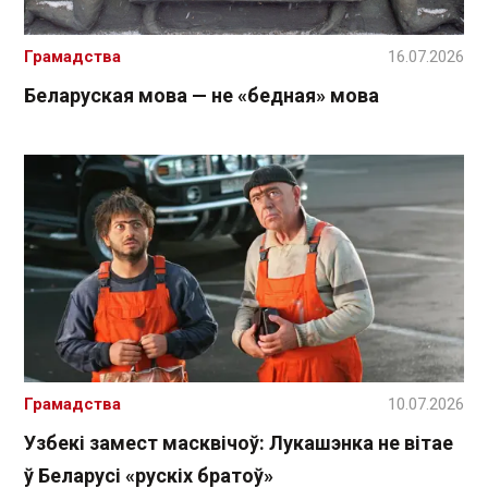
Грамадства
16.07.2026
Беларуская мова — не «бедная» мова
Грамадства
10.07.2026
Узбекі замест масквічоў: Лукашэнка не вітае
ў Беларусі «рускіх братоў»