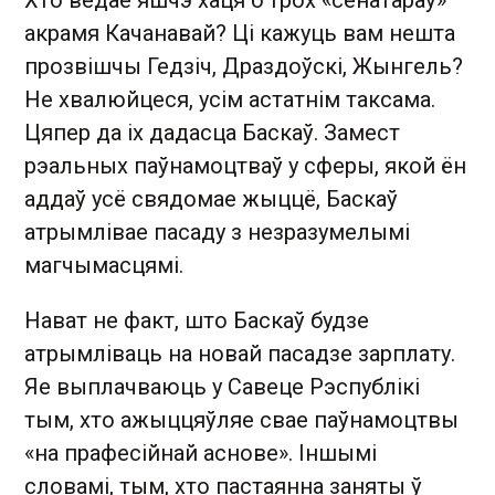
Хто ведае яшчэ хаця б трох «сенатараў»
акрамя Качанавай? Ці кажуць вам нешта
прозвішчы Гедзіч, Драздоўскі, Жынгель?
Не хвалюйцеся, усім астатнім таксама.
Цяпер да іх дадасца Баскаў. Замест
рэальных паўнамоцтваў у сферы, якой ён
аддаў усё свядомае жыццё, Баскаў
атрымлівае пасаду з незразумелымі
магчымасцямі.
Нават не факт, што Баскаў будзе
атрымліваць на новай пасадзе зарплату.
Яе выплачваюць у Савеце Рэспублікі
тым, хто ажыццяўляе свае паўнамоцтвы
«на прафесійнай аснове». Іншымі
словамі, тым, хто пастаянна заняты ў