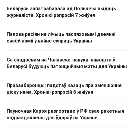
Беларусь запатрабавала ад Польшчы выдаць
журналіста. Хронікі рэпрэсій 7 жніўня
Палова расіян не лічыць паспяховымі дзеянні
сваёй арміі ў вайне супраць Украіны
Са спадзевам на Чалавека-павука: навошта ў
Беларусі будуюць патэнцыйныя мэты для Украіны
Праваабаронцы: падстаў казаць пра змяншэнне
ціску няма. Хронікі рэпрэсій 6 жніўня
Паўночная Карэя разгортвае ў РФ свае ракетныя
падраздзяленні для ўдараў па Украіне