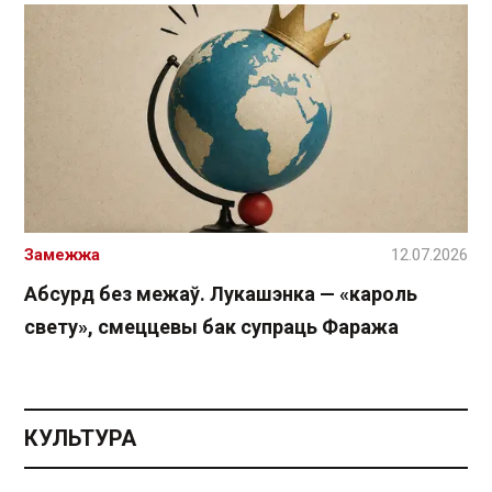
Замежжа
12.07.2026
Абсурд без межаў. Лукашэнка — «кароль
свету», смеццевы бак супраць Фаража
КУЛЬТУРА