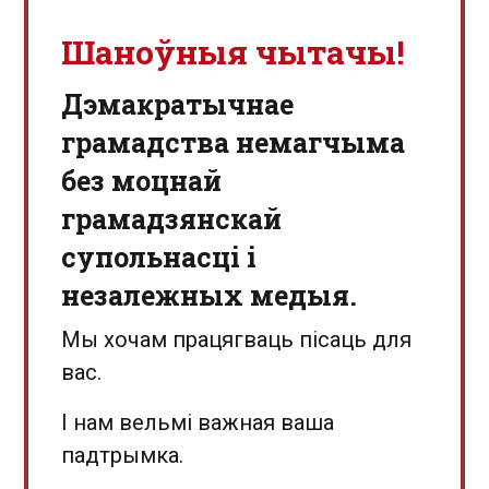
Шаноўныя чытачы!
Дэмакратычнае
грамадства немагчыма
без моцнай
грамадзянскай
супольнасці і
незалежных медыя.
Мы хочам працягваць пісаць для
вас.
І нам вельмі важная ваша
падтрымка.