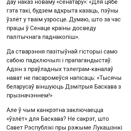
даў наказ новаму «сенатару»: «Для цябе
гэта такі, будзем адкрыта казаць, пэўны
ўзлёт у тваім узросце. Думаю, што за час
працы ў Сенаце краіны досведу
палітычнага паднакопіш».
Да стварэння пазітыўнай гісторыі само
сабою падключылі і прапагандыстаў.
Адзін з праўладных тэлеграм-каналаў
нават не пасаромеўся напісаць: «Тысячы
беларусаў віншуюць Дзмітрыя Баскава з
прызначэннем!»
Але ў чым канкрэтна заключаецца
«ўзлёт» для Баскава? Не сакрэт, што
Савет Рэспублікі пры рэжыме Лукашэнкі