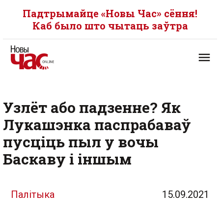
Падтрымайце «Новы Час» сёння!
Каб было што чытаць заўтра
Узлёт або падзенне? Як
Лукашэнка паспрабаваў
пусціць пыл у вочы
Баскаву і іншым
Палітыка
15.09.2021