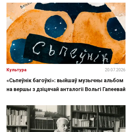
Культура
20.07.2026
«Сьпеўнік багоўкі»: выйшаў музычны альбом
на вершы з дзіцячай анталогіі Вольгі Гапеевай