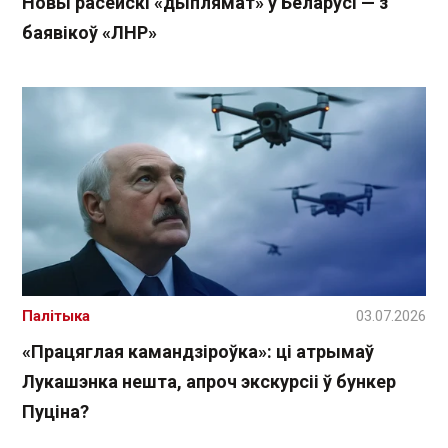
Новы расейскі «дыплямат» у Беларусі — з
баявікоў «ЛНР»
Палітыка
03.07.2026
«Працяглая камандзіроўка»: ці атрымаў
Лукашэнка нешта, апроч экскурсіі ў бункер
Пуціна?