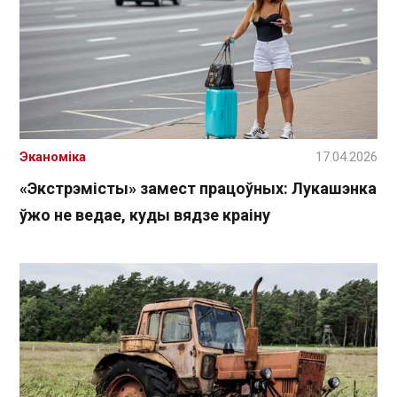
Эканоміка
17.04.2026
«Экстрэмісты» замест працоўных: Лукашэнка
ўжо не ведае, куды вядзе краіну