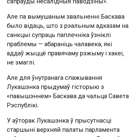
сапраўды несалідныя паводзіны».
Але па вымушаным звальненні Баскава
было відаць, што з рэальным адказам на
санкцыі супраць паплечніка ўзніклі
праблемы — абараніць чалавека, які
аддаў жыццё правячаму рэжыму і хакеі,
не змаглі.
Але для ўнутранага спажывання
Лукашэнка прыдумаў гісторыю з
«павышэннем» Баскава да чальца Савета
Рэспублікі.
У аўторак Лукашэнка ў прысутнасці
старшыні верхняй палаты парламента