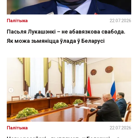
Палітыка
22.07.2026
Пасьля Лукашэнкі – не абавязкова свабода.
Як можа зьмяніцца ўлада ў Беларусі
Палітыка
22.07.2026