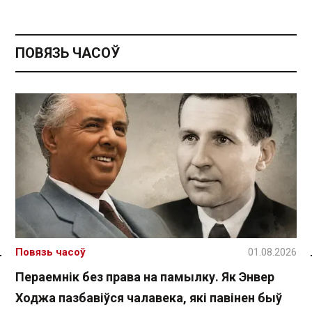
ПОВЯЗЬ ЧАСОЎ
Повязь часоў
01.08.2026
Спасылка без VPN
Пераемнік без права на памылку. Як Энвер
Ходжа пазбавіўся чалавека, які павінен быў