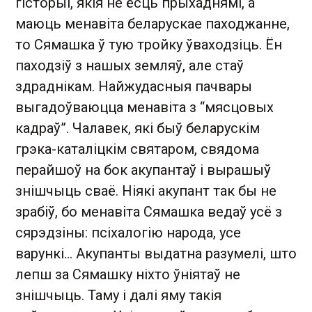
гісторыі, якія не ёсць прыхаднямі, а
маюць менавіта беларускае паходжанне,
то Сямашка ў тую тройку ўваходзіць. Ён
паходзіў з нашых земляў, але стаў
здраднікам. Найжудасныя пачвары
выгадоўваюцца менавіта з “мясцовых
кадраў”. Чалавек, які быў беларускім
грэка-каталіцкім святаром, свядома
перайшоў на бок акупантаў і вырашыў
знішчыць сваё. Ніякі акупант так бы не
зрабіў, бо менавіта Сямашка ведаў усё з
сярэдзіны: псіхалогію народа, усе
варункі… Акупанты выдатна разумелі, што
лепш за Сямашку ніхто ўніятаў не
знішчыць. Таму і далі яму такія