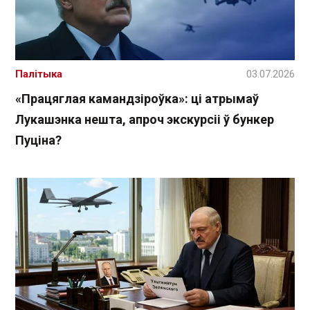
Палітыка
03.07.2026
«Працяглая камандзіроўка»: ці атрымаў
Лукашэнка нешта, апроч экскурсіі ў бункер
Пуціна?