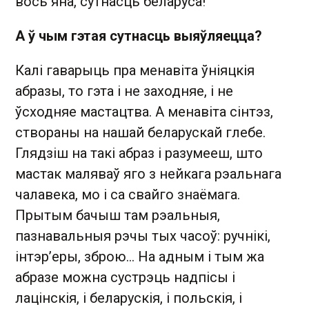
вось яна, сутнасць беларуса!
А ў чым гэтая сутнасць выяўляецца?
Калі гаварыць пра менавіта ўніяцкія
абразы, то гэта і не заходняе, і не
ўсходняе мастацтва. А менавіта сінтэз,
створаны на нашай беларускай глебе.
Глядзіш на такі абраз і разумееш, што
мастак маляваў яго з нейкага рэальнага
чалавека, мо і са свайго знаёмага.
Прытым бачыш там рэальныя,
пазнавальныя рэчы тых часоў: ручнікі,
інтэр’еры, зброю… На адным і тым жа
абразе можна сустрэць надпісы і
лацінскія, і беларускія, і польскія, і