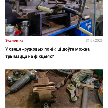
Эканоміка
31.07.2026
У свеце «ружовых поні»: ці доўга можна
трымацца на фікцыях?