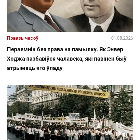
Повязь часоў
01.08.2026
Пераемнік без права на памылку. Як Энвер
Ходжа пазбавіўся чалавека, які павінен быў
атрымаць яго ўладу