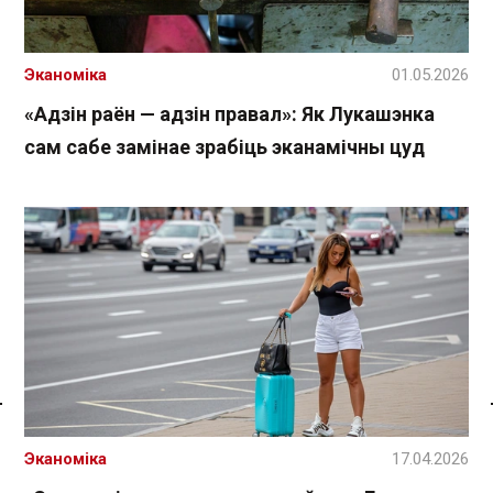
Эканоміка
01.05.2026
«Адзін раён — адзін правал»: Як Лукашэнка
сам сабе замінае зрабіць эканамічны цуд
Спасылка без VPN
Эканоміка
17.04.2026