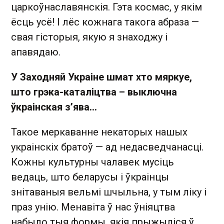
царкоўнаславянскія. Гэта космас, у якім
ёсць усё! І лёс кожнага такога абраза —
свая гісторыя, якую я знаходжу і
апавядаю.
У Заходняй Украіне шмат хто мяркуе,
што грэка-каталіцтва – выключна
ўкраінская з’ява…
Такое меркаванне некаторых нашых
украінскіх братоў — ад недасведчанасці.
Кожны культурны чалавек мусіць
ведаць, што беларусы і ўкраінцы
знітаваныя вельмі шчыльна, у тым ліку і
праз унію. Менавіта ў нас ўніяцтва
набыло тыя формы, якія прыжыліся ў