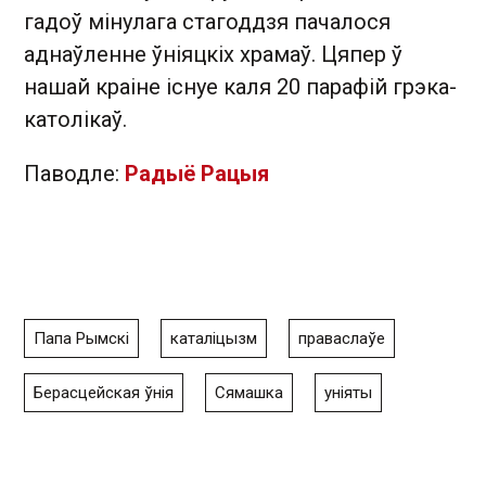
гадоў мінулага стагоддзя пачалося
аднаўленне ўніяцкіх храмаў. Цяпер ў
нашай краіне існуе каля 20 парафій грэка-
католікаў.
Паводле:
Радыё Рацыя
Папа Рымскі
каталіцызм
праваслаўе
Берасцейская ўнія
Сямашка
уніяты