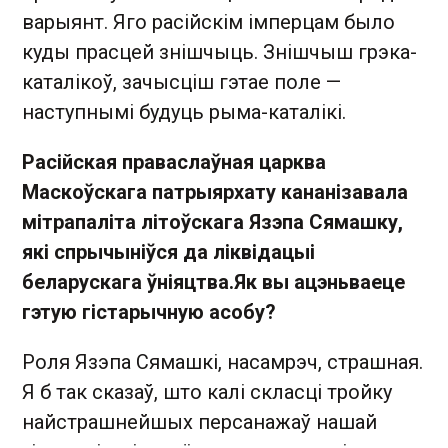
варыянт. Яго расійскім імперцам было
куды прасцей знішчыць. Знішчыш грэка-
каталікоў, зачысціш гэтае поле —
наступнымі будуць рыма-каталікі.
Расійская праваслаўная царква
Маскоўскага патрыярхату кананізавала
мітрапаліта літоўскага Язэпа Сямашку,
які спрычыніўся да ліквідацыі
беларускага ўніяцтва.
Як вы ацэньваеце
гэтую гістарычную асобу?
Роля Язэпа Сямашкі, насамрэч, страшная.
Я б так сказаў, што калі скласці тройку
найстрашнейшых персанажаў нашай