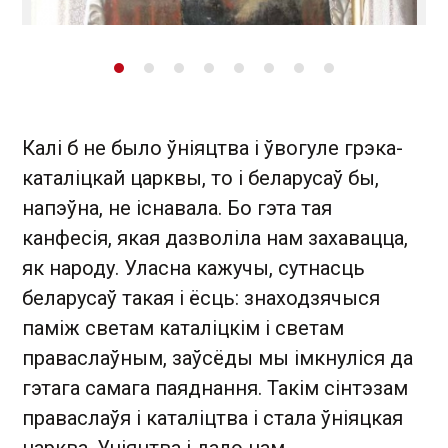
Калі б не было ўніяцтва і ўвогуле грэка-
каталіцкай царквы, то і беларусаў бы,
напэўна, не існавала. Бо гэта тая
канфесія, якая дазволіла нам захавацца,
як народу. Уласна кажучы, сутнасць
беларусаў такая і ёсць: знаходзячыся
паміж светам каталіцкім і светам
праваслаўным, заўсёды мы імкнуліся да
гэтага самага паяднання. Такім сінтэзам
праваслаўя і каталіцтва і стала ўніяцкая