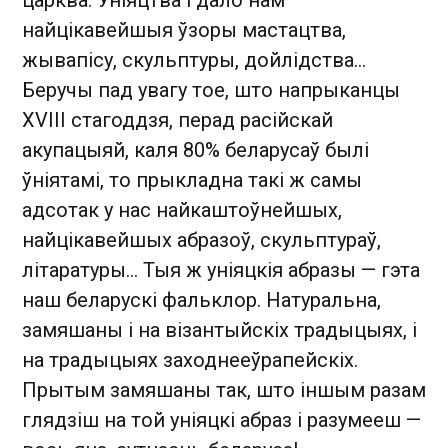
царква. Уніяцтва і дало нам
найцікавейшыя ўзоры мастацтва,
жывапісу, скульптуры, дойлідства…
Беручы пад увагу тое, што напрыканцы
XVIІІ стагоддзя, перад расійскай
акупацыяй, каля 80% беларусаў былі
ўніятамі, то прыкладна такі ж самы
адсотак у нас найкаштоўнейшых,
найцікавейшых абразоў, скульптураў,
літаратуры… Тыя ж уніяцкія абразы — гэта
наш беларускі фальклор. Натуральна,
замяшаны і на візантыйскіх традыцыях, і
на традыцыях заходнееўрапейскіх.
Прытым замяшаны так, што іншым разам
глядзіш на той уніяцкі абраз і разумееш —