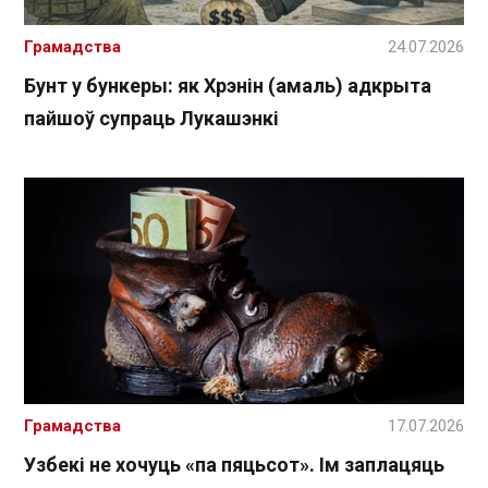
Грамадства
24.07.2026
Бунт у бункеры: як Хрэнін (амаль) адкрыта
пайшоў супраць Лукашэнкі
Грамадства
17.07.2026
Узбекі не хочуць «па пяцьсот». Ім заплацяць