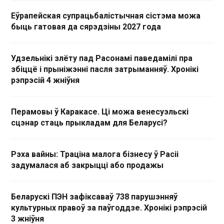
Еўрапейская супрацьбалістычная сістэма можа
быць гатовая да сярэдзіны 2027 года
Удзельнікі злёту пад Расонамі паведамілі пра
збіццё і прыніжэнні пасля затрыманняў. Хронікі
рэпрэсій 4 жніўня
Перамовы ў Каракасе. Ці можа венесуэльскі
сцэнар стаць прыкладам для Беларусі?
Рэха вайны: Траціна малога бізнесу ў Расіі
задумалася аб закрыцці або продажы
Беларускі ПЭН зафіксаваў 738 парушэнняў
культурных правоў за паўгоддзе. Хронікі рэпрэсій
3 жніўня