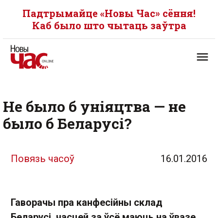
Падтрымайце «Новы Час» сёння!
Каб было што чытаць заўтра
Не было б уніяцтва — не
было б Беларусі?
Повязь часоў
16.01.2016
Гаворачы пра канфесійны склад
Беларусі, часцей за ўсё маюць на ўвазе