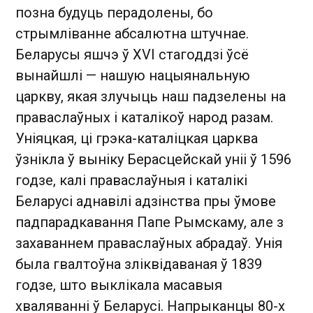
позна будуць перадолены, бо
стрымліванне абсалютна штучнае.
Беларусы яшчэ ў XVI стагоддзі ўсё
вынайшлі — нашую нацыянальную
царкву, якая злучыць наш падзелены на
праваслаўных і каталікоў народ разам.
Уніяцкая, ці грэка-каталіцкая царква
ўзнікла ў выніку Берасцейскай уніі ў 1596
годзе, калі праваслаўныя і каталікі
Беларусі аднавілі адзінства пры ўмове
падпарадкавання Папе Рымскаму, але з
захаваннем праваслаўных абрадаў. Унія
была гвалтоўна зліквідаваная ў 1839
годзе, што выклікала масавыя
хваляванні ў Беларусі. Напрыканцы 80-х