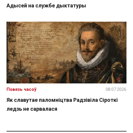
Адысей на службе дыктатуры
Повязь часоў
08.07.2026
Як славутае паломніцтва Радзівіла Сіроткі
ледзь не сарвалася