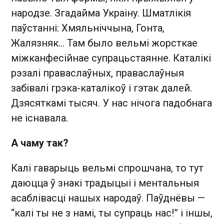
народзе. Згадайма Украіну. Шматлікія
паўстанні: Хмяльніччына, Гонта,
Жалязняк… Там было вельмі жорсткае
міжканфесійнае супрацьстаянне. Каталікі
рэзалі праваслаўных, праваслаўныя
забівалі грэка-каталікоў і гэтак далей.
Дзясяткамі тысяч. У нас нічога падобнага
не існавала.
А чаму так?
Калі гаварыць вельмі спрошчана, то тут
даюцца ў знакі традыцыі і ментальныя
асаблівасці нашых народаў. Паўднёвы —
“калі ты не з намі, ты супраць нас!” і іншы,