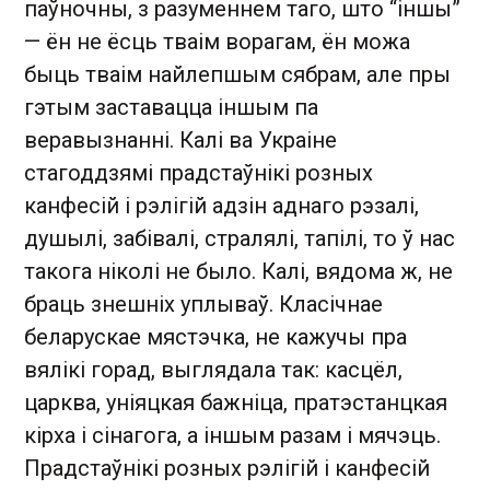
паўночны, з разуменнем таго, што “іншы”
— ён не ёсць тваім ворагам, ён можа
быць тваім найлепшым сябрам, але пры
гэтым заставацца іншым па
веравызнанні. Калі ва Украіне
стагоддзямі прадстаўнікі розных
канфесій і рэлігій адзін аднаго рэзалі,
душылі, забівалі, стралялі, тапілі, то ў нас
такога ніколі не было. Калі, вядома ж, не
браць знешніх уплываў. Класічнае
беларускае мястэчка, не кажучы пра
вялікі горад, выглядала так: касцёл,
царква, уніяцкая бажніца, пратэстанцкая
кірха і сінагога, а іншым разам і мячэць.
Прадстаўнікі розных рэлігій і канфесій