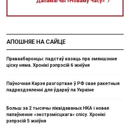
Дапамагчы «Новаму Часу»
АПОШНЯЕ НА САЙЦЕ
Праваабаронцы: падстаў казаць пра змяншэнне
ціску няма. Хронікі рэпрэсій 6 жніўня
Паўночная Карэя разгортвае ў РФ свае ракетныя
падраздзяленні для ўдараў па Украіне
Больш за 2 тысячы ліквідаваных НКА і новае
папаўненне «экстрэмісцкага» спісу. Хронікі
рэпрэсій 5 жніўня