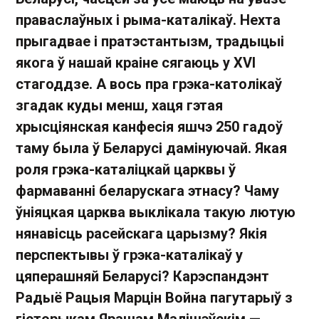
праваслаўных і рыма-каталікаў. Нехта
прыгадвае і пратэстантызм, традыцыі
якога ў нашай краіне сягаюць у XVI
стагоддзе. А вось пра грэка-католікаў
згадак куды менш, хаця гэтая
хрысціянская канфесія яшчэ 250 гадоў
таму была ў Беларусі дамінуючай. Якая
роля грэка-каталіцкай царквы ў
фармаванні беларускага этнасу? Чаму
ўніяцкая царква выклікала такую лютую
нянавісць расейскага царызму? Якія
перспектывы ў грэка-каталікаў у
цяперашняй Беларусі? Карэспандэнт
Радыё Рацыя Марцін Война пагутарыў з