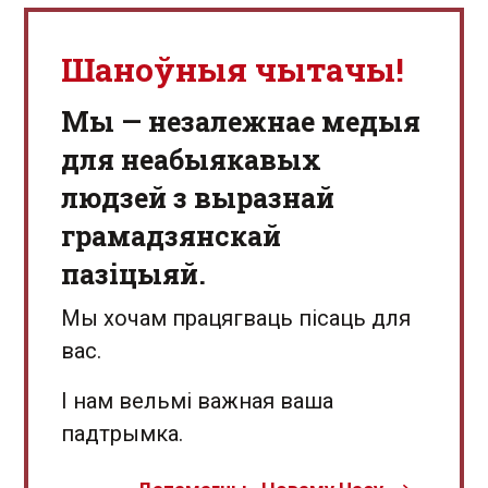
Шаноўныя чытачы!
Мы — незалежнае медыя
для неабыякавых
людзей з выразнай
грамадзянскай
пазіцыяй.
Мы хочам працягваць пісаць для
вас.
І нам вельмі важная ваша
падтрымка.