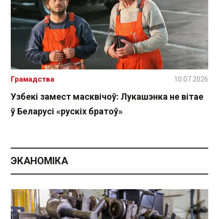
Грамадства
10.07.2026
Узбекі замест масквічоў: Лукашэнка не вітае
ў Беларусі «рускіх братоў»
ЭКАНОМІКА