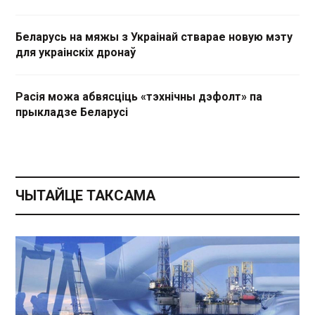
Беларусь на мяжы з Украінай стварае новую мэту
для украінскіх дронаў
Расія можа абвясціць «тэхнічны дэфолт» па
прыкладзе Беларусі
ЧЫТАЙЦЕ ТАКСАМА