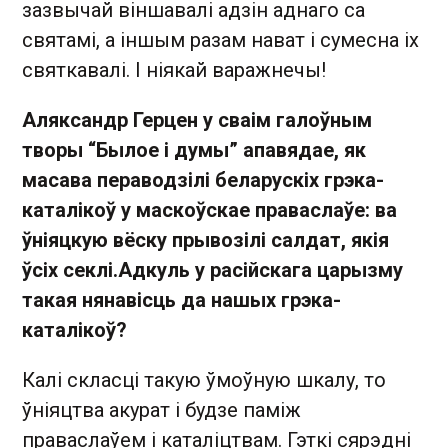
зазвычай віншавалі адзін аднаго са
святамі, а іншым разам нават і сумесна іх
святкавалі. І ніякай варажнечы!
Аляксандр Герцен у сваім галоўным
творы “Былое і думы” апавядае, як
масава пераводзілі беларускіх грэка-
каталікоў у маскоўскае праваслаўе: ва
ўніяцкую вёску прывозілі салдат, якія
ўсіх секлі.
Адкуль у рас
і
йскага царызму
такая нянавісць да нашых грэка-
каталікоў?
Калі скласці такую ўмоўную шкалу, то
ўніяцтва акурат і будзе паміж
праваслаўем і каталіцтвам. Гэткі сярэдні