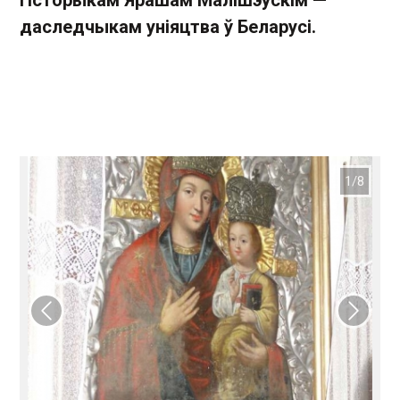
гісторыкам Ярашам Малішэўскім —
даследчыкам уніяцтва ў Беларусі.
Папярэдні слайд
Наст