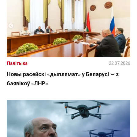
Палітыка
22.07.2026
Новы расейскі «дыплямат» у Беларусі — з
баявікоў «ЛНР»