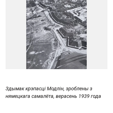
Здымак крэпасці Модлін, зроблены з
нямецкага самалёта, верасень 1939 года