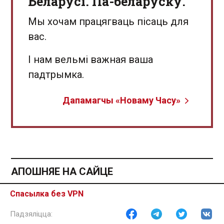
Беларусі. Па-беларуску.
Мы хочам працягваць пісаць для
вас.
І нам вельмі важная ваша
падтрымка.
Дапамагчы «Новаму Часу»
АПОШНЯЕ НА САЙЦЕ
Спасылка без VPN
Больш за 2 тысячы ліквідаваных НКА і новае
папаўненне «экстрэмісцкага» спісу. Хронікі
рэпрэсій 5 жніўня