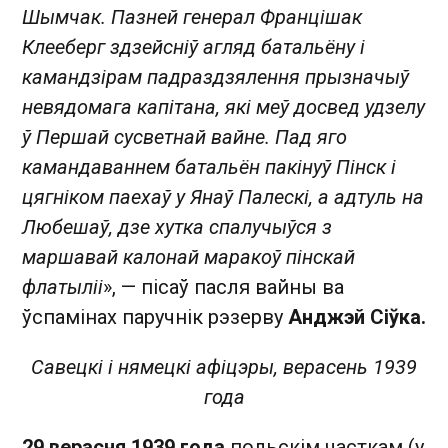
Шымчак. Пазней генерал Францішак
Клееберг здзейсніў агляд батальёну і
камандзірам падраздзялення прызначыў
невядомага капітана, які меў досвед удзелу
ў Першай сусветнай вайне. Пад яго
камандаваннем батальён пакінуў Пінск і
цягніком паехаў у Янаў Палескі, а адтуль на
Любешаў, дзе хутка спалучыўся з
маршавай калонай маракоў пінскай
флатыліі
», — пісаў пасля вайны ва
ўспамінах паручнік рэзерву
Анджэй Сіўка.
Савецкі і нямецкі афіцэры, верасень 1939
года
29 верасня 1939 года
польскім часткам (у