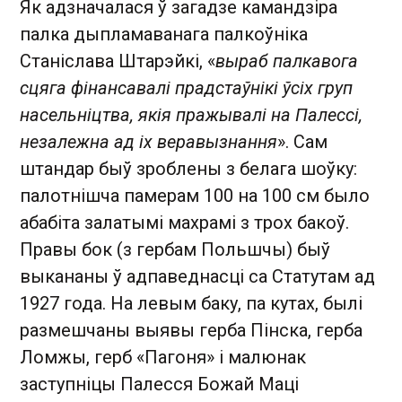
Як адзначалася ў загадзе камандзіра
палка дыпламаванага палкоўніка
Станіслава Штарэйкі, «
выраб палкавога
сцяга фінансавалі прадстаўнікі ўсіх груп
насельніцтва, якія пражывалі на Палессі,
незалежна ад іх веравызнання
». Сам
штандар быў зроблены з белага шоўку:
палотнішча памерам 100 на 100 см было
абабіта залатымі махрамі з трох бакоў.
Правы бок (з гербам Польшчы) быў
выкананы ў адпаведнасці са Статутам ад
1927 года. На левым баку, па кутах, былі
размешчаны выявы герба Пінска, герба
Ломжы, герб «Пагоня» і малюнак
заступніцы Палесся Божай Маці