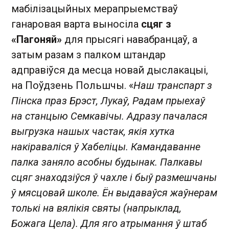
мабілізацыйных мерапрыемстваў
ганаровая варта выносіла
сцяг з
«Пагоняй»
для прысягі навабранцаў, а
затым разам з палком штандар
адправіўся да месца новай дыслакацыі,
на Поўдзень Польшчы. «
Наш транспарт з
Пінска праз Брэст, Лукаў, Радам прыехаў
на станцыю Семкавічы. Адразу пачалася
выгрузка нашых частак, якія хутка
накіраваліся ў Хабеліцы. Камандаванне
палка заняло асобны будынак. Палкавы
сцяг знаходзіўся ў чахле і быў размешчаны
ў мясцовай школе. Ён выдаваўся жаўнерам
толькі на вялікія святы (напрыклад,
Божага Цела). Для яго атрымання ў штаб