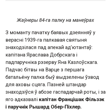
Жаўнеры 84-га палку на манеўрах
З моманту пачатку баявых дзеянняў у
верасні 1939-га палкавая святыня
знаходзілася пад апекай ад’ютантаў:
капітана Яраслава Добрскага і
падпаручніка рэзерву Яна Казлоўскага.
Падчас бітвы на Варце з першага
батальёну палка быў выдзелены ўзвод
для аховы сцяга. Пазней штандар
знаходзіўся ў абозе гаспадарчай роты, і за
яго адказвалі
капітан Францішак Фільзэк
і паручнік Рышард Обер-Піхлер.