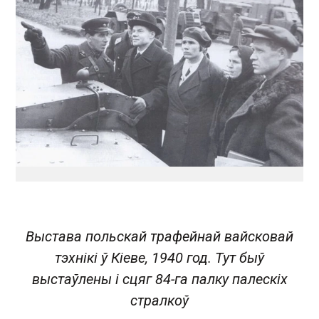
Выстава польскай трафейнай вайсковай
тэхнікі ў Кіеве, 1940 год. Тут быў
выстаўлены і сцяг 84-га палку палескіх
стралкоў