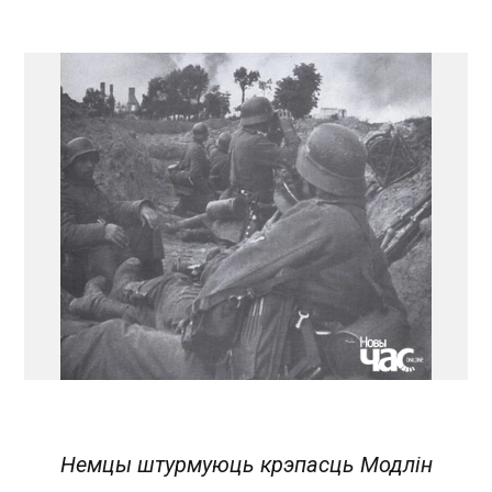
Немцы штурмуюць крэпасць Модлін