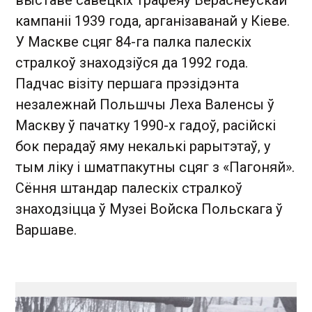
выставе савецкіх трафеяў Вераснёўскай
кампаніі 1939 года, арганізаванай у Кіеве.
У Маскве сцяг 84-га палка палескіх
стралкоў знаходзіўся да 1992 года.
Падчас візіту першага прэзідэнта
незалежнай Польшчы Леха Валенсы ў
Маскву ў пачатку 1990-х гадоў, расійскі
бок перадаў яму некалькі рарытэтаў, у
тым ліку і шматпакутны сцяг з «Пагоняй».
Сёння штандар палескіх стралкоў
знаходзіцца ў Музеі Войска Польскага ў
Варшаве.