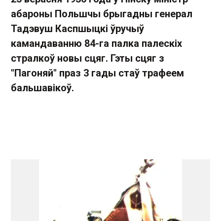
абароны Польшчы брыгадны генерал
Тадэвуш Каспшыцкі ўручыў
камандаванню 84-га палка палескіх
стралкоў новы сцяг. Гэты сцяг з
"Пагоняй" праз 3 гады стаў трафеем
бальшавікоў.