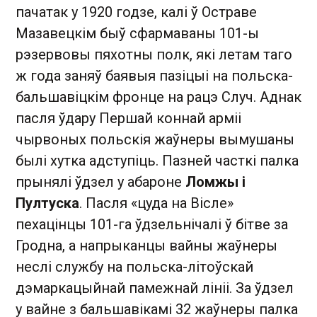
пачатак у 1920 годзе, калі ў Остраве
Мазавецкім быў сфармаваны 101-ы
рэзервовы пяхотны полк, які летам таго
ж года заняў баявыя пазіцыі на польска-
бальшавіцкім фронце на рацэ Случ. Аднак
пасля ўдару Першай коннай арміі
чырвоных польскія жаўнеры вымушаны
былі хутка адступіць. Пазней часткі палка
прынялі ўдзел у абароне
Ломжы і
Пултуска
. Пасля «цуда на Вісле»
пехацінцы 101-га ўдзельнічалі ў бітве за
Гродна, а напрыканцы вайны жаўнеры
неслі службу на польска-літоўскай
дэмаркацыйнай памежнай лініі. За ўдзел
у вайне з бальшавікамі 32 жаўнеры палка