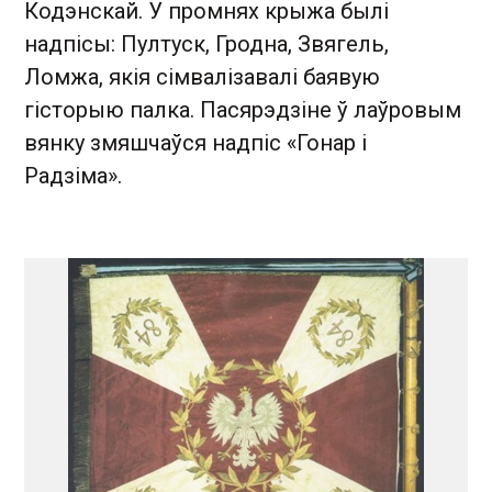
Кодэнскай. У промнях крыжа былі
надпісы: Пултуск, Гродна, Звягель,
Ломжа, якія сімвалізавалі баявую
гісторыю палка. Пасярэдзіне ў лаўровым
вянку змяшчаўся надпіс «Гонар і
Радзіма».