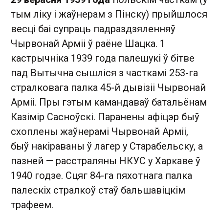
тым ліку і жаўнерам з Пінску) прыйшлося
весці баі супраць падраздзяленняў
Чырвонай Арміі ў раёне Шацка. 1
кастрычніка 1939 года палешукі ў бітве
пад Вытычна сышліся з часткамі 253-га
стралковага палка 45-й дывізіі Чырвонай
Арміі. Пры гэтым камандаваў батальёнам
Казімір Сасноўскі. Паранены афіцэр быў
схоплены жаўнерамі Чырвонай Арміі,
быў накіраваны ў лагер у Старабельску, а
пазней — расстраляны НКУС у Харкаве ў
1940 годзе. Сцяг 84-га пяхотнага палка
палескіх стралкоў стаў бальшавіцкім
трафеем.