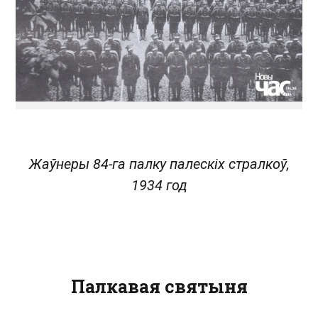
Жаўнеры 84-га палку палескіх стралкоў,
1934 год
Палкавая святыня