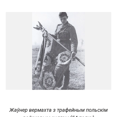
Жаўнер вермахта з трафейным польскім