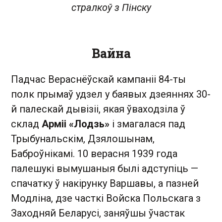
стралкоў з Пінску
Вайна
Падчас Вераснёўскай кампаніі 84-ты
полк прымаў удзел у баявых дзеяннях 30-
й палескай дывізіі, якая ўваходзіла ў
склад
Арміі «Лодзь»
і змагалася пад
Трыбунальскім, Дзялошынам,
Баброўнікамі. 10 верасня 1939 года
палешукі вымушаныя былі адступіць —
спачатку ў накірунку Варшавы, а пазней
Модліна, дзе часткі Войска Польскага з
Заходняй Беларусі, заняўшы ўчастак