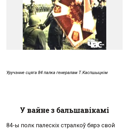
Уручэнне сцяга 84 палка генералам Т.Каспшыцкім
У вайне з бальшавікамі
84-ы полк палескіх стралкоў бярэ свой