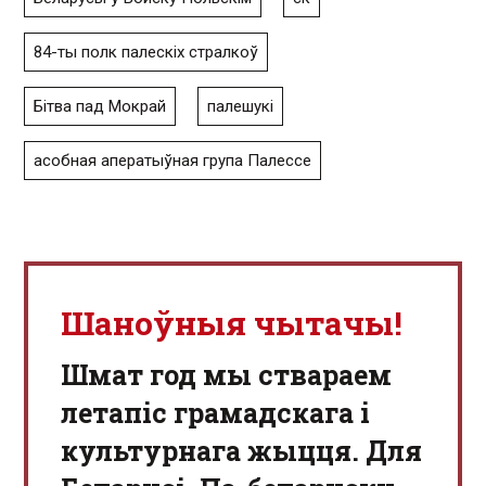
84-ты полк палескіх стралкоў
Бітва пад Мокрай
палешукі
асобная аператыўная група Палессе
Шаноўныя чытачы!
Шмат год мы ствараем
летапіс грамадскага і
культурнага жыцця. Для