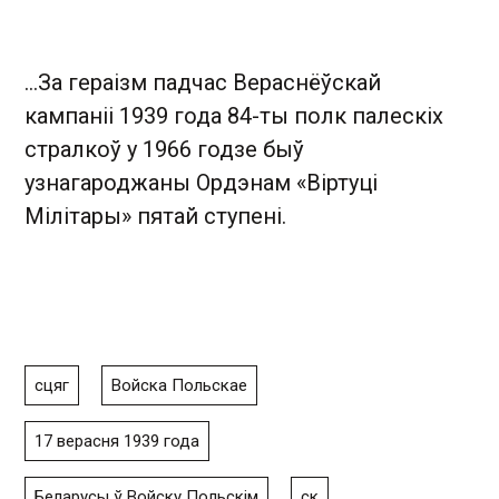
…За гераізм падчас Вераснёўскай
кампаніі 1939 года 84-ты полк палескіх
стралкоў у 1966 годзе быў
узнагароджаны Ордэнам «Віртуці
Мілітары» пятай ступені.
сцяг
Войска Польскае
17 верасня 1939 года
Беларусы ў Войску Польскім
ск