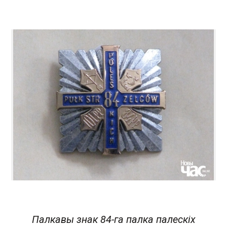
Палкавы знак 84-га палка палескіх