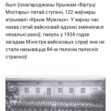
былі ўзнагароджаны Крыжам «Віртуці
Мілітары» пятай ступені, 122 жаўнеры
атрымалі «Крыж Мужных». У мірны час
назва гэтай вайсковай адзінкі змянялася
некалькі разоў, пакуль у 1934 годзе
загадам Міністра вайсковых спраў яна не
стала называцца 84-м палком палескіх
стралкоў.