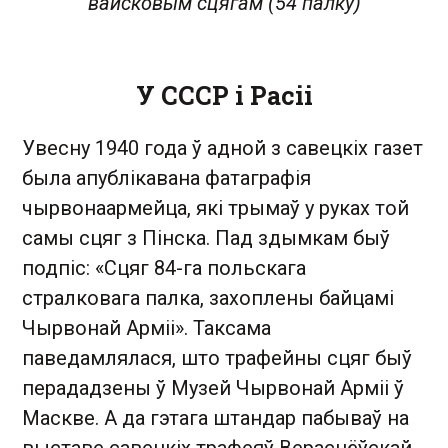
вайсковым сцягам (54 палку)
У СССР і Расіі
Увесну 1940 года ў адной з савецкіх газет
была апублікавана фатаграфія
чырвонаармейца, які трымаў у руках той
самы сцяг з Пінска. Пад здымкам быў
подпіс: «Сцяг 84-га польскага
стралковага палка, захоплены байцамі
Чырвонай Арміі». Таксама
паведамлялася, што трафейны сцяг быў
перададзены ў Музей Чырвонай Арміі ў
Маскве. А да гэтага штандар пабываў на