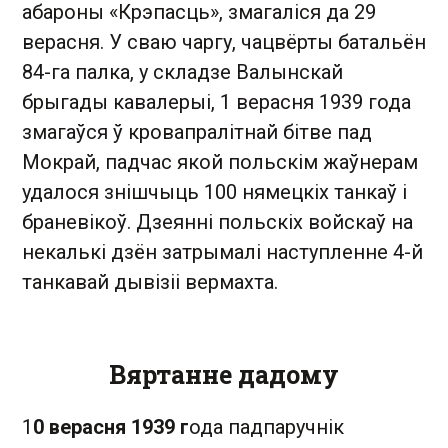
абароны «Крэпасць», змагаліся да 29
верасня. У сваю чаргу, чацвёрты батальён
84-га палка, у складзе Валынскай
брыгады кавалерыі, 1 верасня 1939 года
змагаўся ў кровапралітнай бітве пад
Мокрай, падчас якой польскім жаўнерам
удалося знішчыць 100 нямецкіх танкаў і
браневікоў. Дзеянні польскіх войскаў на
некалькі дзён затрымалі наступленне 4-й
танкавай дывізіі вермахта.
Вяртанне дадому
1
0 верасня 1939 г
ода падпаручнік