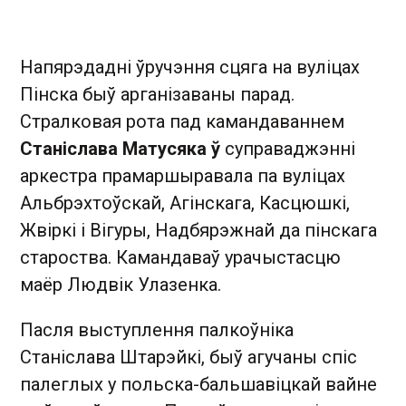
Напярэдадні ўручэння сцяга на вуліцах
Пінска быў арганізаваны парад.
Стралковая рота пад камандаваннем
Станіслава Матусяка ў
суправаджэнні
аркестра прамаршыравала па вуліцах
Альбрэхтоўскай, Агінскага, Касцюшкі,
Жвіркі і Вігуры, Надбярэжнай да пінскага
староства. Камандаваў урачыстасцю
маёр Людвік Улазенка.
Пасля выступлення палкоўніка
Станіслава Штарэйкі, быў агучаны спіс
палеглых у польска-бальшавіцкай вайне