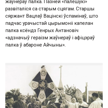
жаўнераў палка. Пазней «палешукі»
развіталіся са старым сцягам. Старшы
сяржант Вацлаў Вацінскі ўспамінаў, што
падчас урачыстай цырымоніі капелан
палка ксёндз Генрых Антановіч
«адзначыў гераізм жаўнераў і афіцэраў
палка ў абароне Айчыны».