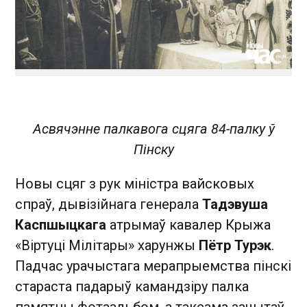
Асвячэнне палкавога сцяга 84-палку ў
Пінску
Новы сцяг з рук міністра вайсковых
спраў, дывізійнага генерала
Тадэвуша
Каспшыцкага
атрымаў кавалер Крыжа
«Віртуці Мілітары» харунжы
Пётр Турэк
.
Падчас урачыстага мерапрыемства пінскі
стараста падарыў камандзіру палка