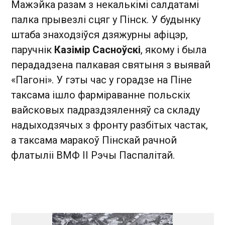
Мажэйка разам з некалькімі салдатамі
палка прывезлі сцяг у Пінск. У будынку
штаба знаходзіўся дзяжурны афіцэр,
паручнік
Казімір Сасноўскі
, якому і была
перададзена палкавая святыня з выявай
«Пагоні». У гэты час у горадзе на Піне
таксама ішло фарміраванне польскіх
вайсковых падраздзяленняў са складу
надыходзячых з фронту разбітых частак,
а таксама маракоў Пінскай рачной
флатыліі ВМФ ІІ Рэчы Паспалітай.