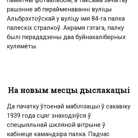
памятны фотаальбом, а таксама зачытаў
рашэнне аб перайменаванні вуліцы
Альбрэхтоўскай у вуліцу імя 84-га палка
палескіх стралкоў. Акрамя гэтага, палку
былі перададзены два буйнакаліберных
кулямёты.
На новым месцы дыслакацыі
Да пачатку ўтоенай мабілізацыі ў сакавіку
1939 года сцяг знаходзіўся ў
спецыяльнай шкляной вітрыне ў
кабінеце камандзіра палка. Падчас