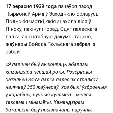
17 верасня 1939 года
пачаўся паход
Чырвонай Арміі ў Заходнюю Беларусь.
Польскія часткі, якія знаходзіліся ў
Пінску, пакінулі горад. Сцяг палескага
палка, як і штабную дакументацыю,
жаўнеры Войска Польскага забралі з
сабой.
«
Я павінен быў выконваць абавязкі
камандзіра першай роты. Рэзервовы
батальён 84-га палка палескіх стралкоў
налічваў 350 жаўнераў. Усе былі ўзброеныя
ў карабіны, ручныя кулямёты, меліся
таксама і мінамёты. Камандзірам
батальёна быў прызначаны паручнік