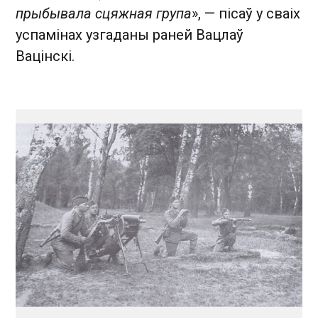
прыбывала сцяжная група
», — пісаў у сваіх
успамінах узгаданы раней Вацлаў
Вацінскі.