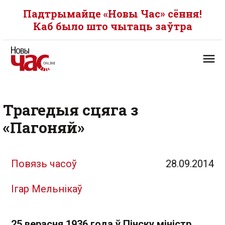
Падтрымайце «Новы Час» сёння!
Каб было што чытаць заўтра
Трагедыя сцяга з
«Пагоняй»
Повязь часоў
28.09.2014
Ігар Мельнікаў
25 верасня 1936 года ў Пінску міністр