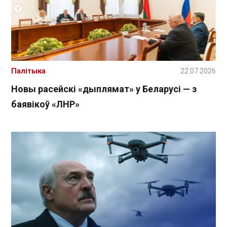
Палітыка
22.07.2026
Новы расейскі «дыплямат» у Беларусі — з
баявікоў «ЛНР»