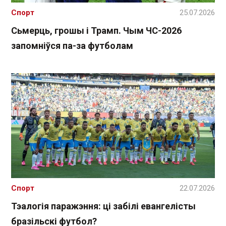
Спорт
25.07.2026
Сьмерць, грошы і Трамп. Чым ЧС-2026
запомніўся па-за футболам
Спорт
22.07.2026
Тэалогія паражэння: ці забілі евангелісты
бразільскі футбол?