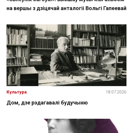
на вершы з дзіцячай анталогіі Вольгі Гапеевай
Культура
18.07.2026
Дом, дзе рэдагавалі будучыню