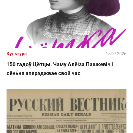
Культура
15.07.2026
150 гадоў Цётцы. Чаму Алёіза Пашкевіч і
сёньня апярэджвае свой час