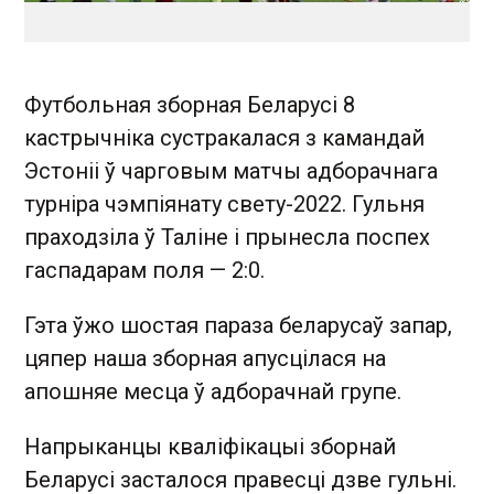
Футбольная зборная Беларусі 8
кастрычніка сустракалася з камандай
Эстоніі ў чарговым матчы адборачнага
турніра чэмпіянату свету-2022. Гульня
праходзіла ў Таліне і прынесла поспех
гаспадарам поля — 2:0.
Гэта ўжо шостая параза беларусаў запар,
цяпер наша зборная апусцілася на
апошняе месца ў адборачнай групе.
Напрыканцы кваліфікацыі зборнай
Беларусі засталося правесці дзве гульні.