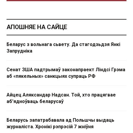
АПОШНЯЕ НА САЙЦЕ
Беларус з вольнага сьвету. Да стагодзьдзя Янкі
Запрудніка
Сенат ЗША падтрымаў законапраект Ліндсі Грэма
аб «пякельных» санкцыях супраць РФ
Айцец Аляксандар Надсан. Той, хто працягвае
аб'ядноўваць беларусаў
Беларусь запатрабавала ад Польшчы выдаць
журналіста. Хронікі рэпрэсій 7 жніўня