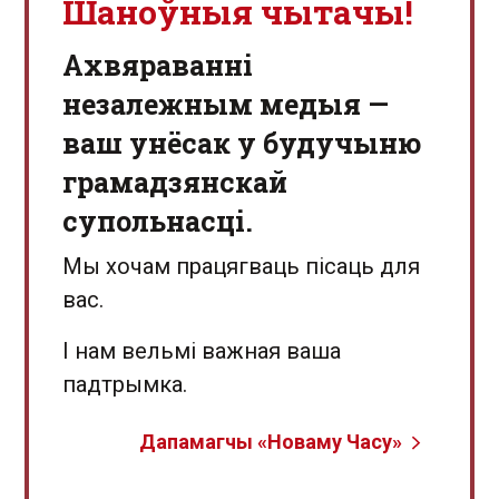
Шаноўныя чытачы!
Aхвяраванні
незалежным медыя —
ваш унёсак у будучыню
грамадзянскай
супольнасці.
Мы хочам працягваць пісаць для
вас.
І нам вельмі важная ваша
падтрымка.
Дапамагчы «Новаму Часу»