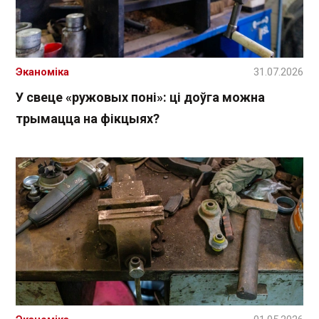
Эканоміка
31.07.2026
У свеце «ружовых поні»: ці доўга можна
трымацца на фікцыях?