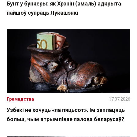
Бунт у бункеры: як Хрэнін (амаль) адкрыта
пайшоў супраць Лукашэнкі
Грамадства
17.07.2026
Узбекі не хочуць «па пяцьсот». Ім заплацяць
больш, чым атрымлівае палова беларусаў?