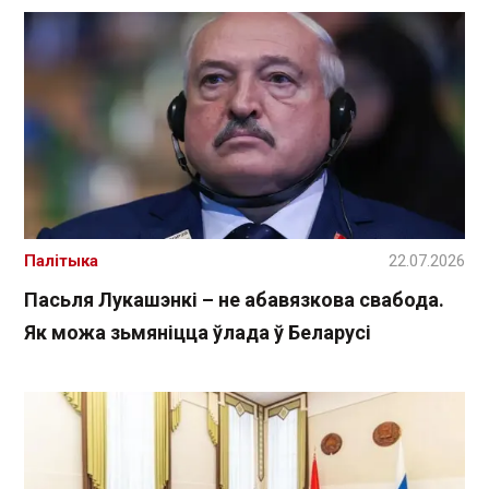
Палітыка
22.07.2026
Пасьля Лукашэнкі – не абавязкова свабода.
Як можа зьмяніцца ўлада ў Беларусі