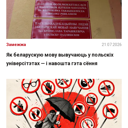
Замежжа
21.07.2026
Як беларускую мову вывучаюць у польскіх
універсітэтах — і навошта гэта сёння