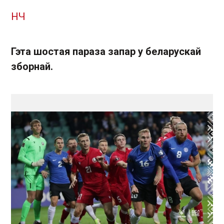
НЧ
Гэта шостая параза запар у беларускай
зборнай.