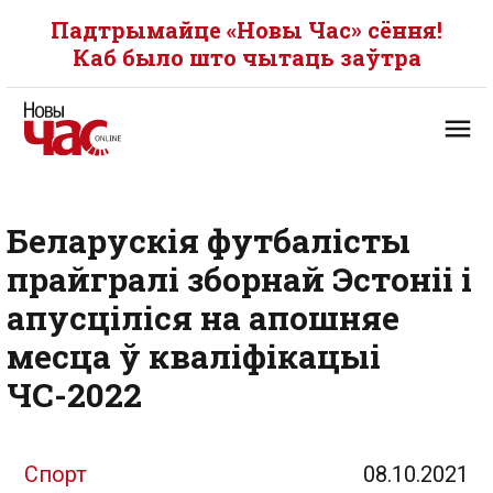
Падтрымайце «Новы Час» сёння!
Каб было што чытаць заўтра
Беларускія футбалісты
прайгралі зборнай Эстоніі і
апусціліся на апошняе
месца ў кваліфікацыі
ЧС-2022
Спорт
08.10.2021