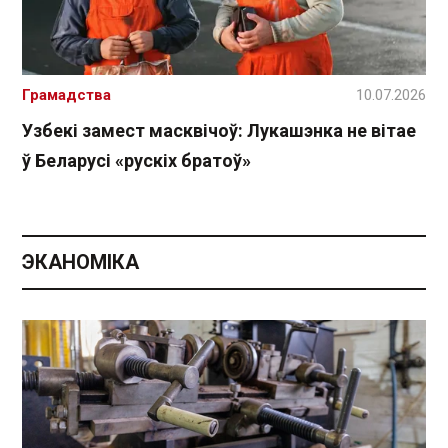
Грамадства
10.07.2026
Узбекі замест масквічоў: Лукашэнка не вітае
ў Беларусі «рускіх братоў»
ЭКАНОМІКА