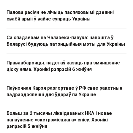
Палова расіян не лічыць паспяховымі дзеянні
сваёй арміі ў вайне супраць Украіны
Са спадзевам на Чалавека-павука: навошта ў
Беларусі будуюць патэнцыйныя мэты для Украіны
Праваабаронцы: падстаў казаць пра змяншэнне
ціску няма. Хронікі рэпрэсій 6 жніўня
Паўночная Карэя разгортвае ў РФ свае ракетныя
падраздзяленні для ўдараў па Украіне
Больш за 2 тысячы ліквідаваных НКА і новае
папаўненне «экстрэмісцкага» спісу. Хронікі
рэпрэсій 5 жніўня