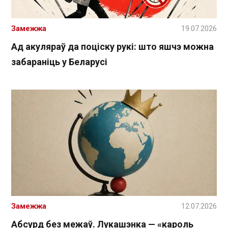
Замежжа
19.07.2026
Ад акуляраў да поціску рукі: што яшчэ можна
забараніць у Беларусі
Замежжа
12.07.2026
Абсурд без межаў. Лукашэнка — «кароль