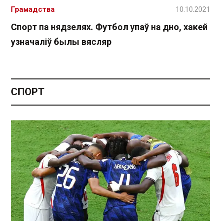
Грамадства
10.10.2021
Спорт па нядзелях. Футбол упаў на дно, хакей
узначаліў былы вясляр
СПОРТ