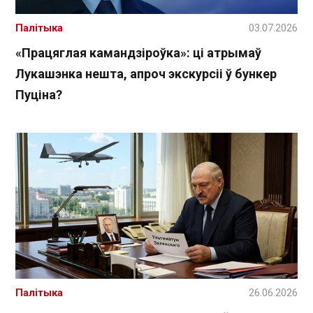
Палітыка
03.07.2026
«Працяглая камандзіроўка»: ці атрымаў
Лукашэнка нешта, апроч экскурсіі ў бункер
Пуціна?
Палітыка
26.06.2026