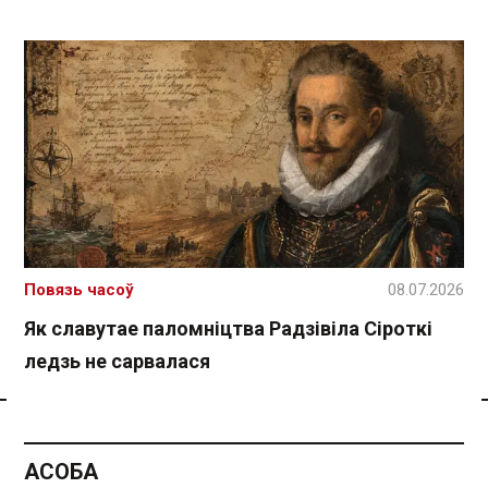
Повязь часоў
08.07.2026
Як славутае паломніцтва Радзівіла Сіроткі
ледзь не сарвалася
Спасылка без VPN
АСОБА