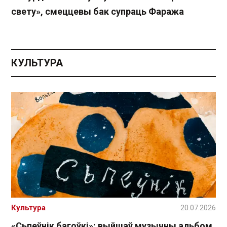
свету», смеццевы бак супраць Фаража
КУЛЬТУРА
Культура
20.07.2026
«Сьпеўнік багоўкі»: выйшаў музычны альбом