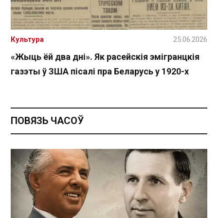
Культура
25.06.2026
«Жыць ёй два дні». Як расейскія эмігранцкія
газэты ў ЗША пісалі пра Беларусь у 1920-х
ПОВЯЗЬ ЧАСОЎ