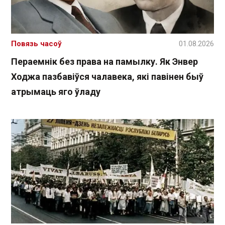
Повязь часоў
01.08.2026
Пераемнік без права на памылку. Як Энвер
Ходжа пазбавіўся чалавека, які павінен быў
атрымаць яго ўладу