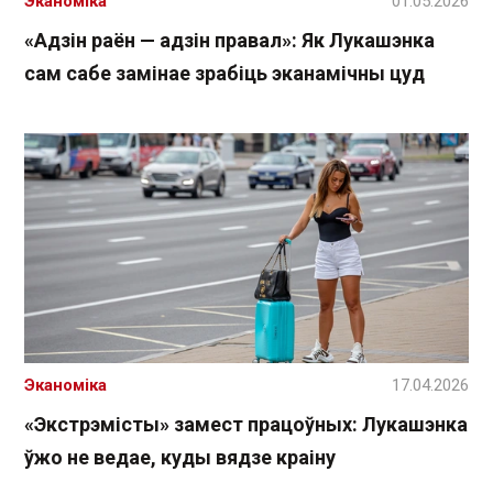
Эканоміка
01.05.2026
«Адзін раён — адзін правал»: Як Лукашэнка
сам сабе замінае зрабіць эканамічны цуд
Эканоміка
17.04.2026
«Экстрэмісты» замест працоўных: Лукашэнка
ўжо не ведае, куды вядзе краіну