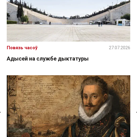
Повязь часоў
27.07.2026
Адысей на службе дыктатуры
Спасылка без VPN