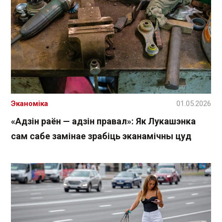
Эканоміка
01.05.2026
«Адзін раён — адзін правал»: Як Лукашэнка
сам сабе замінае зрабіць эканамічны цуд