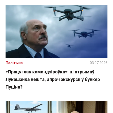
Палітыка
03.07.2026
«Працяглая камандзіроўка»: ці атрымаў
Лукашэнка нешта, апроч экскурсіі ў бункер
Пуціна?