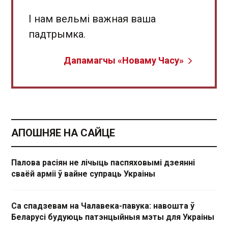
І нам вельмі важная ваша
падтрымка.
Дапамагчы «Новаму Часу»
АПОШНЯЕ НА САЙЦЕ
Палова расіян не лічыць паспяховымі дзеянні
сваёй арміі ў вайне супраць Украіны
Са спадзевам на Чалавека-павука: навошта ў
Беларусі будуюць патэнцыйныя мэты для Украіны