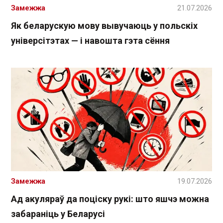
Замежжа
21.07.2026
Як беларускую мову вывучаюць у польскіх
універсітэтах — і навошта гэта сёння
Замежжа
19.07.2026
Ад акуляраў да поціску рукі: што яшчэ можна
забараніць у Беларусі