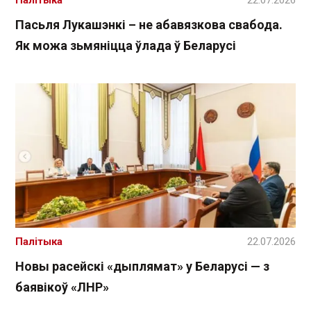
Пасьля Лукашэнкі – не абавязкова свабода.
Як можа зьмяніцца ўлада ў Беларусі
Палітыка
22.07.2026
Новы расейскі «дыплямат» у Беларусі — з
баявікоў «ЛНР»