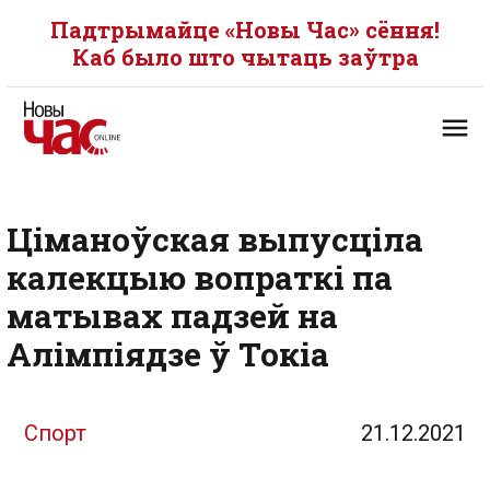
Падтрымайце «Новы Час» сёння!
Каб было што чытаць заўтра
Ціманоўская выпусціла
калекцыю вопраткі па
матывах падзей на
Алімпіядзе ў Токіа
Спорт
21.12.2021