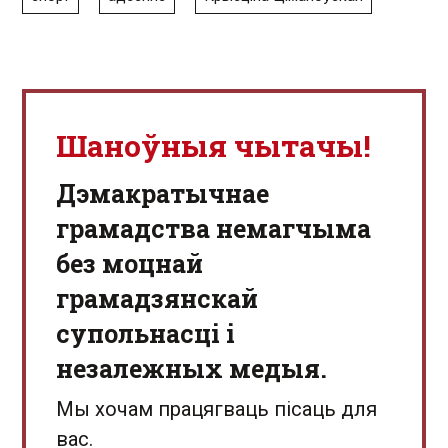
Шаноўныя чытачы!
Дэмакратычнае
грамадства немагчыма
без моцнай
грамадзянскай
супольнасці і
незалежных медыя.
Мы хочам працягваць пісаць для
вас.