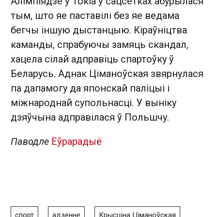
Алімпіядзе ў Токіа ў сацсетках абурылася
тым, што яе паставілі без яе ведама
бегчы іншую дыстанцыю. Кіраўніцтва
каманды, спрабуючы замяць скандал,
хацела сілай адправіць спартоўку ў
Беларусь. Аднак Ціманоўская звярнулася
па дапамогу да японскай паліцыі і
міжнароднай супольнасці. У выніку
дзяўчына адправілася ў Польшчу.
Паводле
Еўрарадыё
спорт
адзенне
Крысціна Ціманоўская