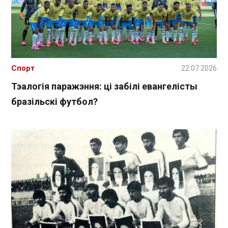
Спорт
22.07.2026
Тэалогія паражэння: ці забілі евангелісты
бразільскі футбол?