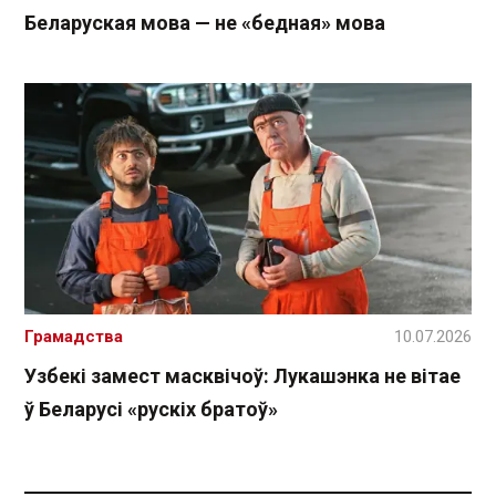
Беларуская мова — не «бедная» мова
Грамадства
10.07.2026
Узбекі замест масквічоў: Лукашэнка не вітае
ў Беларусі «рускіх братоў»