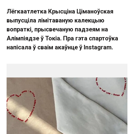
Лёгкаатлетка Крысціна Ціманоўская
выпусціла лімітаваную калекцыю
вопраткі, прысвечаную падзеям на
Алімпіядзе ў Токіа. Пра гэта спартоўка
напісала ў сваім акаўнце ў Instagram.