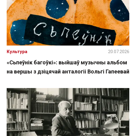
Культура
20.07.2026
«Сьпеўнік багоўкі»: выйшаў музычны альбом
на вершы з дзіцячай анталогіі Вольгі Гапеевай