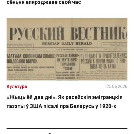
сёньня апярэджвае свой час
Культура
25.06.2026
«Жыць ёй два дні». Як расейскія эмігранцкія
газэты ў ЗША пісалі пра Беларусь у 1920-х