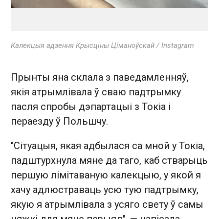
Калекцыя адзення Крысціны Ціманоўскай / Instagram
Прынты яна склала з паведамленняў,
якія атрымлівала ў сваю падтрымку
пасля спробы дэпартацыі з Токіа і
пераезду ў Польшчу.
"Сітуацыя, якая адбылася са мной у Токіа,
падштурхнула мяне да таго, каб стварыць
першую лімітаваную калекцыю, у якой я
хачу адлюстраваць усю тую падтрымку,
якую я атрымлівала з усяго свету ў самы
цяжкі для мяне перыяд", — напісала