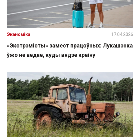
Эканоміка
17.04.2026
«Экстрэмісты» замест працоўных: Лукашэнка
ўжо не ведае, куды вядзе краіну