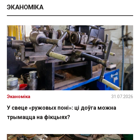
ЭКАНОМІКА
Эканоміка
31.07.2026
У свеце «ружовых поні»: ці доўга можна
трымацца на фікцыях?