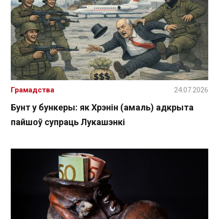
Грамадства
24.07.2026
Бунт у бункеры: як Хрэнін (амаль) адкрыта
пайшоў супраць Лукашэнкі