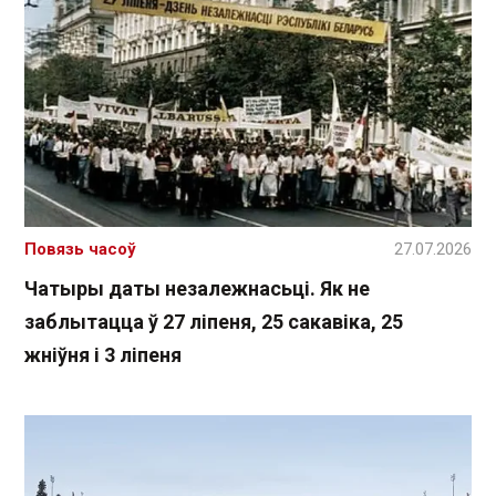
Повязь часоў
27.07.2026
Чатыры даты незалежнасьці. Як не
заблытацца ў 27 ліпеня, 25 сакавіка, 25
жніўня і 3 ліпеня