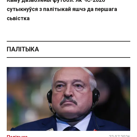
сутыкнуўся з палітыкай яшчэ да першага
сьвістка
ПАЛІТЫКА
Палітыка
22.07.2026