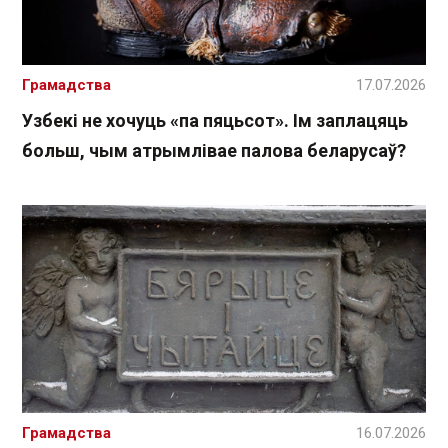
Грамадства
17.07.2026
Узбекі не хочуць «па пяцьсот». Ім заплацяць
больш, чым атрымлівае палова беларусаў?
Грамадства
16.07.2026