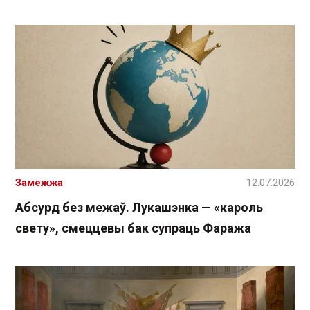
Замежжа
12.07.2026
Абсурд без межаў. Лукашэнка — «кароль
свету», смеццевы бак супраць Фаража