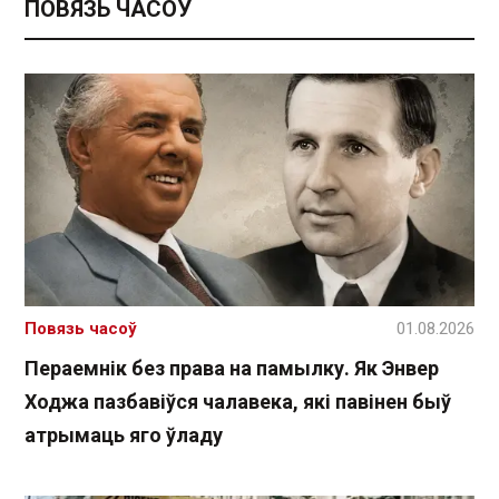
ПОВЯЗЬ ЧАСОЎ
Повязь часоў
01.08.2026
Пераемнік без права на памылку. Як Энвер
Ходжа пазбавіўся чалавека, які павінен быў
атрымаць яго ўладу