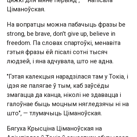
Ціманоўская.
На вопратцы можна пабачыць фразы be
strong, be brave, don't give up, believe in
freedom. Па словах спартоўкі, менавіта
гэтыя фразы ёй пісалі сотні тысяч
людзей, і яна адчувала, што не адна.
"Гэтая калекцыя нарадзілася там у Токіа, і
ідэя яе палягае ў тым, каб заўсёды
змагацца да канца, ніколі не здавацца і
галоўнае быць моцным нягледзячы ні на
што", — тлумачыць Ціманоўская.
Бягуха Крысціна Ціманоўская на