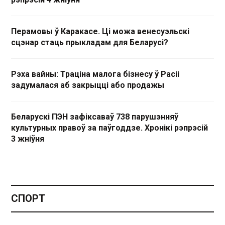
Перамовы ў Каракасе. Ці можа венесуэльскі
сцэнар стаць прыкладам для Беларусі?
Рэха вайны: Траціна малога бізнесу ў Расіі
задумалася аб закрыцці або продажы
Беларускі ПЭН зафіксаваў 738 парушэнняў
культурных правоў за паўгоддзе. Хронікі рэпрэсій
3 жніўня
СПОРТ