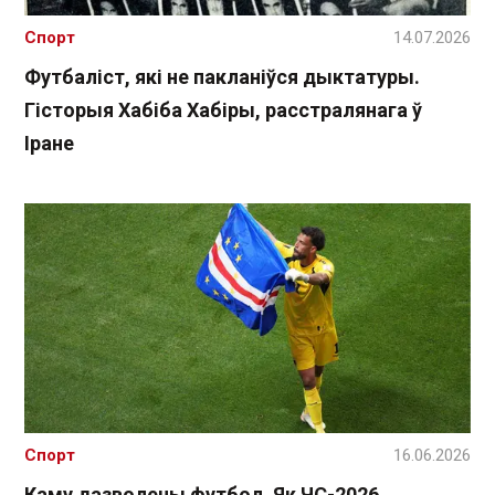
Спорт
14.07.2026
Футбаліст, які не пакланіўся дыктатуры.
Гісторыя Хабіба Хабіры, расстралянага ў
Іране
Спорт
16.06.2026
Каму дазволены футбол. Як ЧС-2026