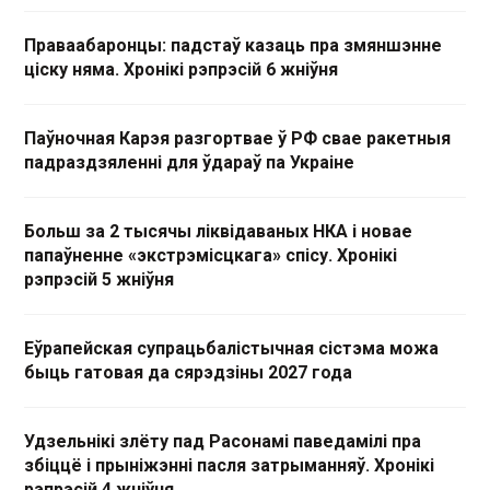
Праваабаронцы: падстаў казаць пра змяншэнне
ціску няма. Хронікі рэпрэсій 6 жніўня
Паўночная Карэя разгортвае ў РФ свае ракетныя
падраздзяленні для ўдараў па Украіне
Больш за 2 тысячы ліквідаваных НКА і новае
папаўненне «экстрэмісцкага» спісу. Хронікі
рэпрэсій 5 жніўня
Еўрапейская супрацьбалістычная сістэма можа
быць гатовая да сярэдзіны 2027 года
Удзельнікі злёту пад Расонамі паведамілі пра
збіццё і прыніжэнні пасля затрыманняў. Хронікі
рэпрэсій 4 жніўня