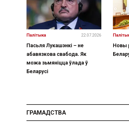
Палітыка
22.07.2026
Паліты
Пасьля Лукашэнкі – не
Новы 
абавязкова свабода. Як
Белару
можа зьмяніцца ўлада ў
Беларусі
ГРАМАДСТВА