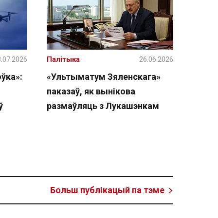
.07.2026
Палітыка
26.06.2026
ўка»:
«Ультыматум Зяленскага»
паказаў, як вынікова
ў
размаўляць з Лукашэнкам
Больш публікацый па тэме