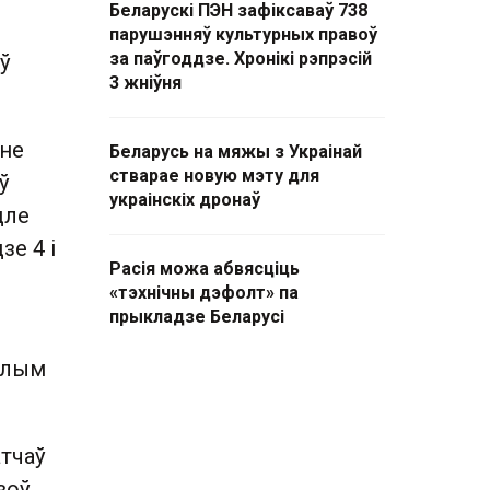
Беларускі ПЭН зафіксаваў 738
парушэнняў культурных правоў
за паўгоддзе. Хронікі рэпрэсій
ў
3 жніўня
 не
Беларусь на мяжы з Украінай
стварае новую мэту для
ў
украінскіх дронаў
дле
зе 4 і
Расія можа абвясціць
«тэхнічны дэфолт» па
прыкладзе Беларусі
іплым
атчаў
зоў.