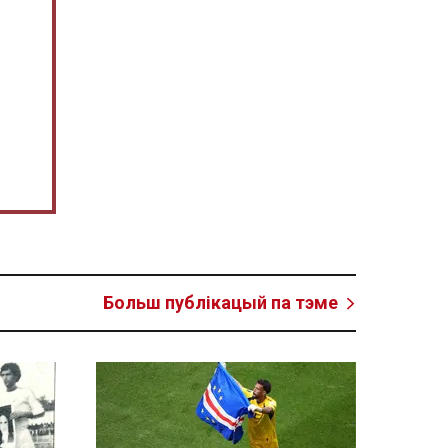
Больш публікацый па тэме