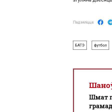
БАТЭ
футбол
Шано
Шмат г
грамад