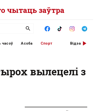
о чытаць заўтра
 часоў
Асоба
Спорт
Відэа
тырох вылецелі з