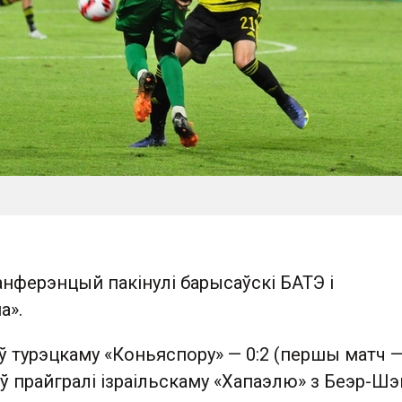
канферэнцый пакінулі барысаўскі БАТЭ і
а».
ў турэцкаму «Коньяспору» — 0:2 (першы матч — 
 прайгралі ізраільскаму «Хапаэлю» з Беэр-Ш