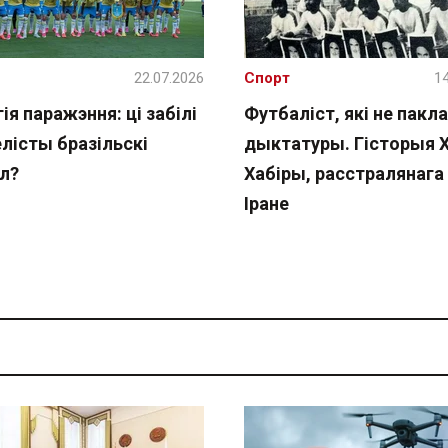
22.07.2026
Спорт
14
ія паражэння: ці забілі
Футбаліст, які не пакла
лісты бразільскі
дыктатуры. Гісторыя 
л?
Хабіры, расстралянага 
Іране