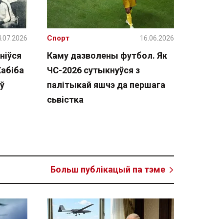
.07.2026
Спорт
16.06.2026
ніўся
Каму дазволены футбол. Як
Хабіба
ЧС-2026 сутыкнуўся з
ў
палітыкай яшчэ да першага
сьвістка
Больш публікацый па тэме