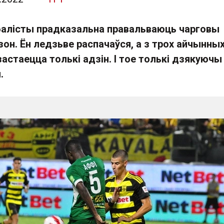
балісты прадказальна правальваюць чарговы
он. Ён ледзьве распачаўся, а з трох айчынны
 застаецца толькі адзін. І тое толькі дзякуючы
.