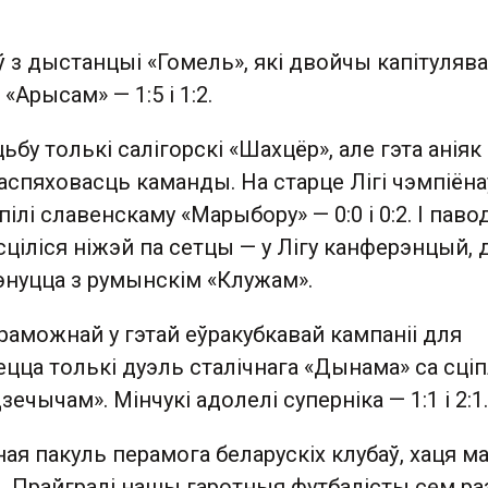
 з дыстанцыі «Гомель», які двойчы капітулява
«Арысам» — 1:5 і 1:2.
ьбу толькі салігорскі «Шахцёр», але гэта аніяк
спяховасць каманды. На старце Лігі чэмпіёна
ілі славенскаму «Марыбору» — 0:0 і 0:2. І паво
сціліся ніжэй па сетцы — у Лігу канферэнцый, д
энуцца з румынскім «Клужам».
раможнай у гэтай еўракубкавай кампаніі для
ецца толькі дуэль сталічнага «Дынама» са сц
ечычам». Мінчукі адолелі суперніка — 1:1 і 2:1.
іная пакуль перамога беларускіх клубаў, хаця м
. Прайгралі нашы гаротныя футбалісты сем ра