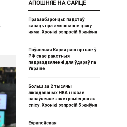
АПОШНЯЕ НА САЙЦЕ
Праваабаронцы: падстаў
х
казаць пра змяншэнне ціску
няма. Хронікі рэпрэсій 6 жніўня
Паўночная Карэя разгортвае ў
РФ свае ракетныя
падраздзяленні для ўдараў па
Украіне
Больш за 2 тысячы
ліквідаваных НКА і новае
папаўненне «экстрэмісцкага»
спісу. Хронікі рэпрэсій 5 жніўня
Еўрапейская