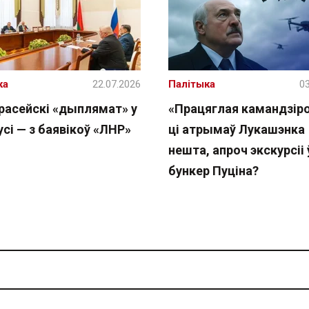
ка
22.07.2026
Палітыка
03
расейскі «дыплямат» у
«Працяглая камандзіро
сі — з баявікоў «ЛНР»
ці атрымаў Лукашэнка
нешта, апроч экскурсіі 
бункер Пуціна?