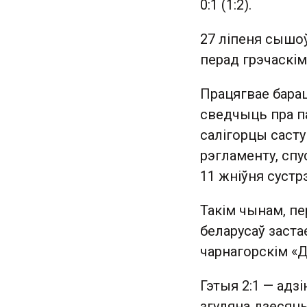
0:1 (1:2).
27 ліпеня сышоў
перад грэчаскім 
Працягвае барац
сведчыць пра па
салігорцы саступ
рэгламенту, спу
11 жніўня сустр
Такім чынам, пе
беларусаў заста
чарнагорскім «Дз
Гэтыя 2:1 — адз
згуляна дзесяць