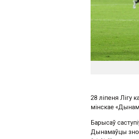
28 ліпеня Лігу 
мінскае «Дынам
Барысаў саступі
Дынамаўцы зноў