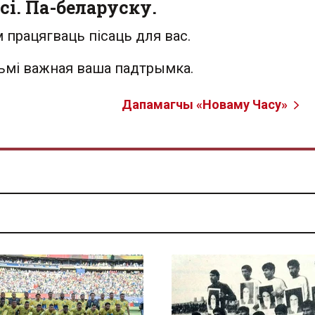
сі. Па-беларуску.
 працягваць пісаць для вас.
льмі важная ваша падтрымка.
Дапамагчы «Новаму Часу»