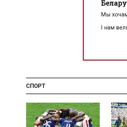
Белару
Мы хочам
І нам ве
СПОРТ