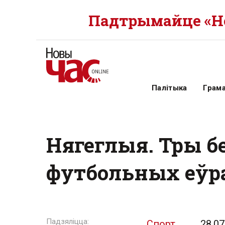
Падтрымайце «Но
Палітыка
Грам
Нягеглыя. Тры б
футбольных еўр
Спорт
28.07