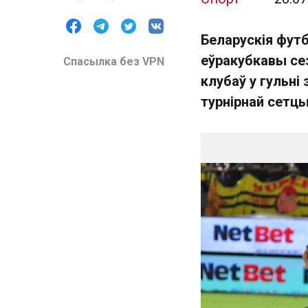
Беларускія фут
еўракубкавы сез
Спасылка без VPN
клубаў у гульні
турнірнай сетцы