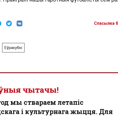
Спасылка 
Еўракубкі
ўныя чытачы!
од мы ствараем летапіс
скага і культурнага жыцця. Для