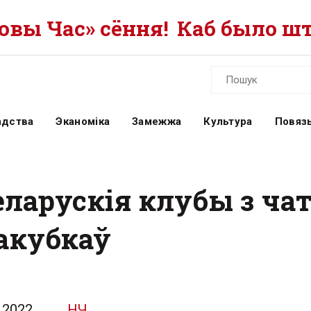
вы Час» сёння!
Каб было шт
адства
Эканоміка
Замежжа
Культура
Повязь
еларускія клубы з ча
акубкаў
.2022
НЧ