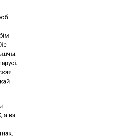
роб
бім
Die
льшчы.
арусі.
ская
скай
ы
, а ва
днак,