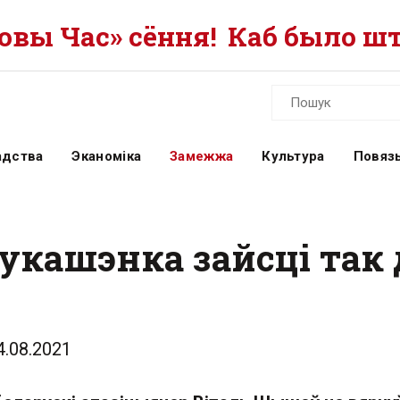
вы Час» сёння!
Каб было шт
адства
Эканоміка
Замежжа
Культура
Повязь
 Лукашэнка зайсці так
4.08.2021