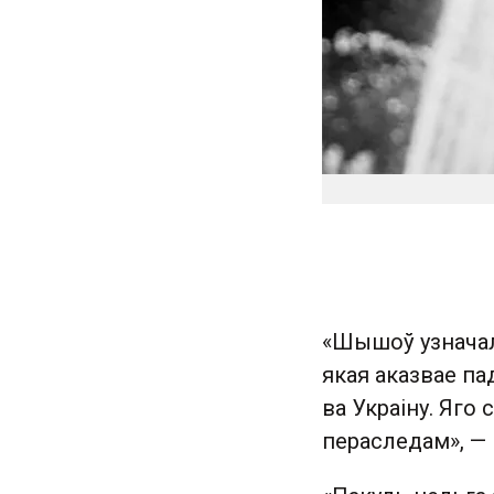
«Шышоў узначаль
якая аказвае п
ва Украіну. Яго
пераследам», — 