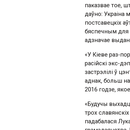
паказвае тое, ш
даўно: Украіна 
постсавецкіх аўт
бяспечным для а
адзначае выдан
«У Кіеве раз-по
расійскі экс-дэ
застрэлілі ў цэ
аднак, больш н
2016 годзе, якое
«Будучы выхадца
трох славянскіх
падабалася Лука