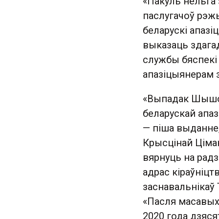
«Пакуль нельга 
паслугачоў рэжы
беларускі апаз
выказаць здага
службы бяспекі
апазіцыянерам з
«Выпадак Шышов
беларускай апа
— піша выданне,
Крысцінай Ціман
вярнуць на радзі
адрас кіраўніцт
заснавальнікаў 
«Пасля масавых
2020 года дзяся