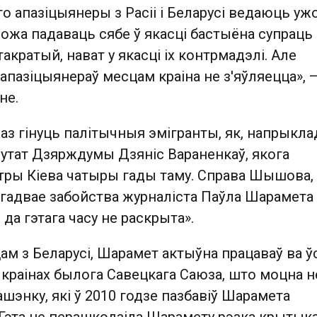
то апазіцыянеры з Расіі і Беларусі ведаюць уж
можа падаваць сябе ў якасці бастыёна супраць
акратый, нават у якасці іх контрмадэлі. Але
пазіцыянераў месцам краіна не з'яўляецца», 
не.
раз гінуць палітычныя эмігранты, як, напрыкла
путат Дзярждумы Дзяніс Вараненкаў, якога
нтры Кіева чатыры гады таму. Справа Шышова,
агадвае забойства журналіста Паўла Шарамета 
 да гэтага часу не раскрыта».
м з Беларусі, Шарамет актыўна працаваў ва ўс
 краінах былога Савецкага Саюза, што моцна н
шэнку, які ў 2010 годзе пазбавіў Шарамета