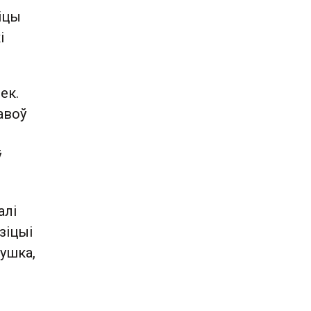
ліцы
і
ек.
авоў
ў
алі
зіцыі
ушка,