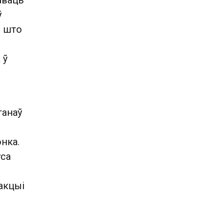
аваць
ў
, што
 ў
ганаў
нка.
уса
эакцыі