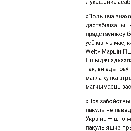
Лукашэнка асабі
«Польшча знаход
дэстабілізацыі.
прадстаўнікоў б
усё магчымае, ка
Welt» Марцін П
Пшыдач адказвае
Так, ён адыграў
магла хутка ат
магчымасць зас
«Пра забойствы
пакуль не павед
Украіне — што 
пакуль яшчэ пр