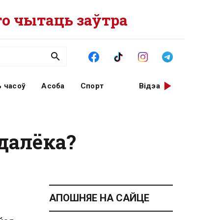
о чытаць заўтра
 часоў
Асоба
Спорт
Відэа
 далёка?
АПОШНЯЕ НА САЙЦЕ