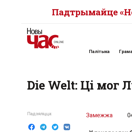
Падтрымайце «Но
Палітыка
Грам
Die Welt: Ці мог
Замежжа
0