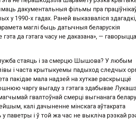
 Гэта не перашкодзіла Шарамету рэзка крытык
ымаць дакументальныя фільмы пра праціўніка
лых у 1990-х гадах. Раней выказваліся здагадкі
арамета маглі быць датычныя беларускія
 гэта да гэтага часу не даказана», — гаворыцца
лужба стаяць і за смерцю Шышова? У любым
лівы і часта крытыкуемы падыход следчых ор
та пакідае мала надзей на хуткае раскрыццё
ошнюю чаргу выгаду з гэтага здабывае Лукашэ
агчымай гвалтоўнай смерці выгнанага белар
ейшым, калі дачыненне мінскага аўтакрата
 у паветры і ў той жа час не выкліча рэзкай р