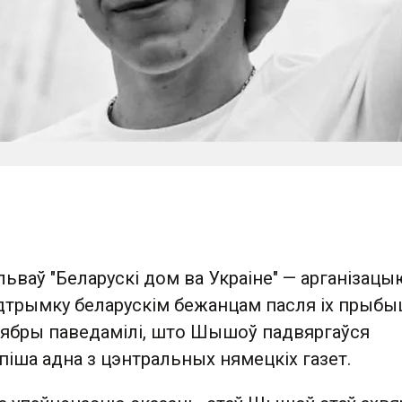
ваў "Беларускі дом ва Украіне" — арганізацы
адтрымку беларускім бежанцам пасля іх прыбы
 сябры паведамілі, што Шышоў падвяргаўся
піша адна з цэнтральных нямецкіх газет.