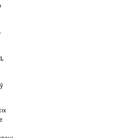
о
—
д,
ў
іх
е