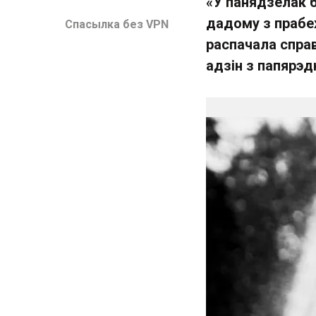
«У панядзелак 
дадому з прабе
Спасылка без VPN
распачала справ
адзін з папярэд