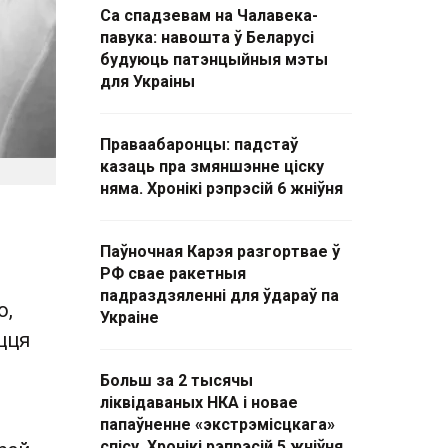
Са спадзевам на Чалавека-
павука: навошта ў Беларусі
будуюць патэнцыйныя мэты
для Украіны
Праваабаронцы: падстаў
казаць пра змяншэнне ціску
няма. Хронікі рэпрэсій 6 жніўня
Паўночная Карэя разгортвае ў
РФ свае ракетныя
падраздзяленні для ўдараў па
ю,
Украіне
цця
Больш за 2 тысячы
ліквідаваных НКА і новае
папаўненне «экстрэмісцкага»
спісу. Хронікі рэпрэсій 5 жніўня