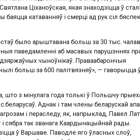
 Святлана Ціханоўская, якая знаходзіцца ў ста
ы баяцца катаванняў і смерці ад рук сіл бяспек
эстаў было арыштавана больш за 30 тыс. чалав
ныя паведамленні аб масавых парушэннях пр
у дзяржаўных чыноўнікаў. Праваабарончыя
ічылі больш за 600 палітвязняў», — гаворыцца 
 што з мінулага года толькі ў Польшчу прыех
с.беларусаў. Аднак і там члены беларускай апа
грозам і пераследу, як, напрыклад, Павел Лат
і сябра так званага Каардынацыйнай рады.
іцца ў Варшаве. Паводле яго ўласных слоў,