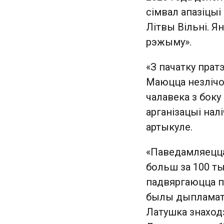
сімвал апазіцыі
Літвы Вільні. Ян
рэжыму».
«З пачатку прат
Маюцца незлічо
чалавека з бок
арганізацыі нал
артыкуле.
«Паведамляецца,
больш за 100 ты
падвяргаюцца па
былы дыпламат 
Латушка знаходз