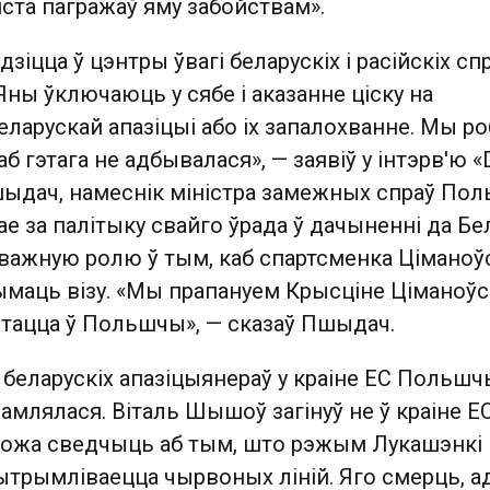
ста пагражаў яму забойствам».
зіцца ў цэнтры ўвагі беларускіх і расійскіх сп
 Яны ўключаюць у сябе і аказанне ціску на
еларускай апазіцыі або іх запалохванне. Мы ро
б гэтага не адбывалася», — заявіў у інтэрв'ю «
шыдач, намеснік міністра замежных спраў По
 за палітыку свайго ўрада ў дачыненні да Бел
 важную ролю ў тым, каб спартсменка Ціманоў
рымаць візу. «Мы прапануем Крысціне Ціманоў
тацца ў Польшчы», — сказаў Пшыдач.
 беларускіх апазіцыянераў у краіне ЕС Польшч
амлялася. Віталь Шышоў загінуў не ў краіне ЕС
можа сведчыць аб тым, што рэжым Лукашэнкі
ытрымліваецца чырвоных ліній. Яго смерць, а