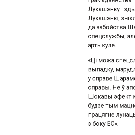
грамадзянства.
Лукашэнку і зд
Лукашэнкі, знік
да забойства Ш
спецслужбы, але
артыкуле.
«Ці можа спецс
выпадку, маруд
у справе Шараме
справы. Не ў ап
Шокавы эфект м
будзе тым мацн
працягне лунаць
з боку ЕС».