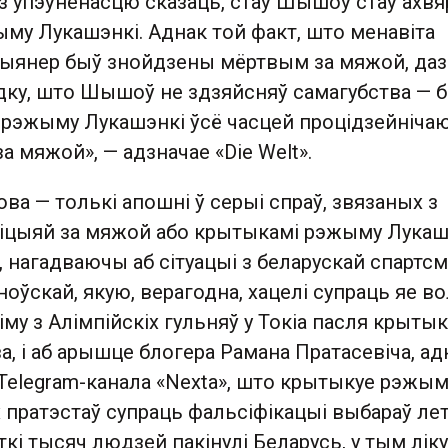
з упэўненасцю сказаць, стаў Шышоў стаў ахвя
му Лукашэнкі. Аднак той факт, што менавіта
іцыянер быў знойдзены мёртвым за мяжой, да
дку, што Шышоў не здзяйсняў самагубства — 
 рэжыму Лукашэнкі ўсё часцей процідзейніча
а мяжой», — адзначае «Die Welt».
а — толькі апошні ў серыі спраў, звязаных з
зіцыяй за мяжой або крытыкамі рэжыму Лукаш
 нагадваючы аб сітуацыі з беларускай спартс
оўскай, якую, верагодна, хацелі супраць яе во
му з Алімпійскіх гульняў у Токіа пасля крытык
ва, і аб арышце блогера Рамана Пратасевіча, ад
Telegram-канала «Nexta», што крытыкуе рэжым
 пратэстаў супраць фальсіфікацыі выбараў ле
ткі тысяч людзей пакінулі Беларусь, у тым ліку