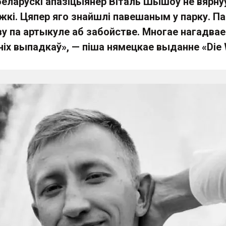
беларускі апазіцыянер Віталь Шышоў не вярну
жкі. Цяпер яго знайшлі павешаным у парку. П
у па артыкуле аб забойстве. Многае нагадвае
ніх выпадкаў», — піша нямецкае выданне «Die 