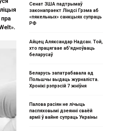
ўся
Сенат ЗША падтрымаў
аліцыя
законапраект Ліндсі Грэма аб
«пякельных» санкцыях супраць
 пра
РФ
Welt».
Айцец Аляксандар Надсан. Той,
хто працягвае аб'ядноўваць
беларусаў
Беларусь запатрабавала ад
Польшчы выдаць журналіста.
Хронікі рэпрэсій 7 жніўня
Палова расіян не лічыць
паспяховымі дзеянні сваёй
арміі ў вайне супраць Украіны