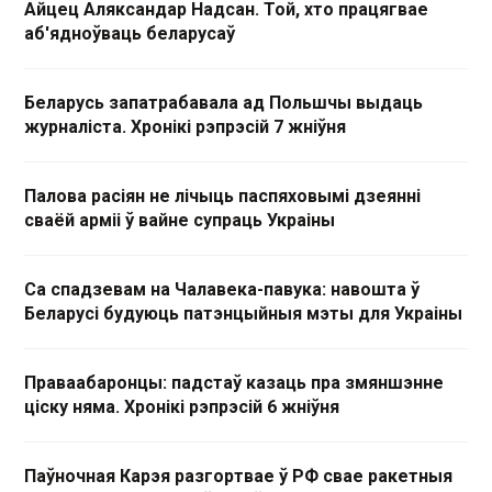
Айцец Аляксандар Надсан. Той, хто працягвае
аб'ядноўваць беларусаў
Беларусь запатрабавала ад Польшчы выдаць
журналіста. Хронікі рэпрэсій 7 жніўня
Палова расіян не лічыць паспяховымі дзеянні
сваёй арміі ў вайне супраць Украіны
Са спадзевам на Чалавека-павука: навошта ў
Беларусі будуюць патэнцыйныя мэты для Украіны
Праваабаронцы: падстаў казаць пра змяншэнне
ціску няма. Хронікі рэпрэсій 6 жніўня
Паўночная Карэя разгортвае ў РФ свае ракетныя