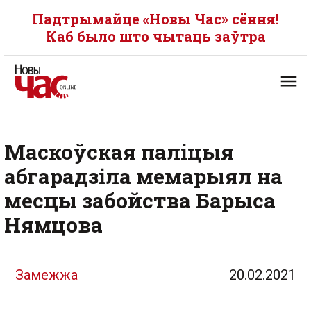
Падтрымайце «Новы Час» сёння!
Каб было што чытаць заўтра
Маскоўская паліцыя
абгарадзіла мемарыял на
месцы забойства Барыса
Нямцова
Замежжа
20.02.2021