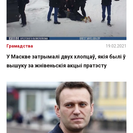
Грамадства
19.02.2021
У Маскве затрымалі двух хлопцаў, якія былі ў
вышуку за жнівеньскія акцыі пратэсту