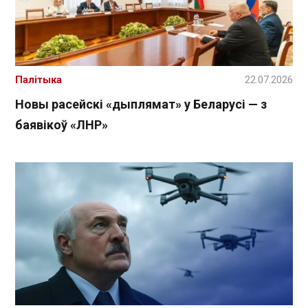
Палітыка
22.07.2026
Новы расейскі «дыплямат» у Беларусі — з
баявікоў «ЛНР»