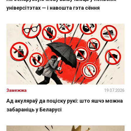
універсітэтах — і навошта гэта сёння
Замежжа
19.07.2026
Ад акуляраў да поціску рукі: што яшчэ можна
забараніць у Беларусі