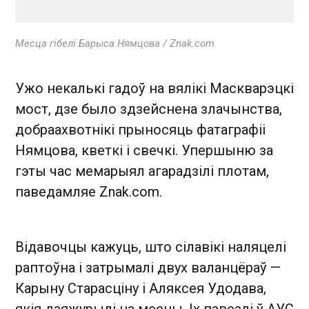
Месца гібелі Барыса Нямцова / Znak.com
Ужо некалькі гадоў на вялікі Маскварэцкі
мост, дзе было здзейснена злачынства,
добраахвотнікі прыносяць фатаграфіі
Нямцова, кветкі і свечкі. Упершыню за
гэты час мемарыял агарадзілі плотам,
паведамляе Znak.com.
Відавочцы кажуць, што сілавікі наляцелі
раптоўна і затрымалі двух валанцёраў —
Карыну Старасціну і Аляксея Удодава,
якія дзяжурылі на месцы. Іх павезлі ў АУС