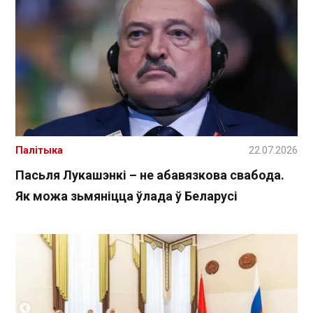
Палітыка
22.07.2026
Пасьля Лукашэнкі – не абавязкова свабода.
Як можа зьмяніцца ўлада ў Беларусі