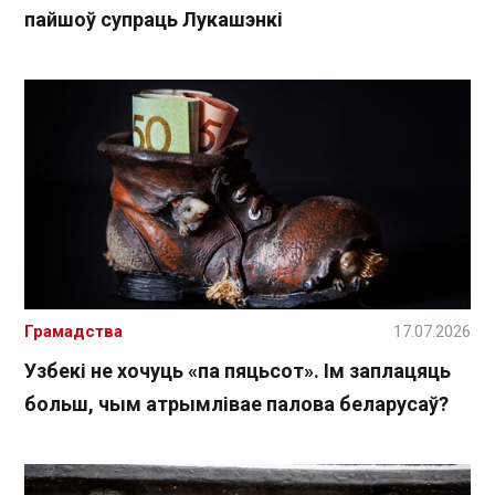
пайшоў супраць Лукашэнкі
Грамадства
17.07.2026
Узбекі не хочуць «па пяцьсот». Ім заплацяць
больш, чым атрымлівае палова беларусаў?