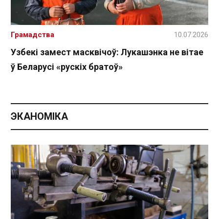
Грамадства
10.07.2026
Узбекі замест масквічоў: Лукашэнка не вітае
ў Беларусі «рускіх братоў»
ЭКАНОМІКА