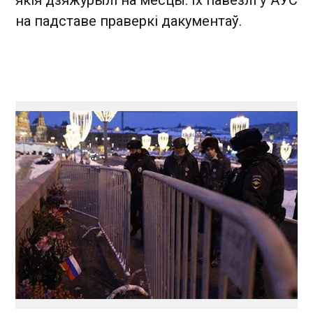
на падставе праверкі дакументаў.