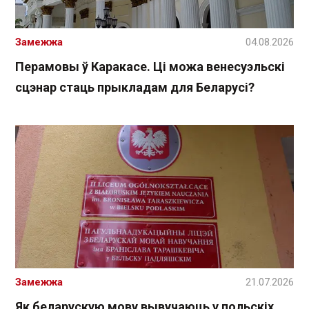
Замежжа
04.08.2026
Перамовы ў Каракасе. Ці можа венесуэльскі
сцэнар стаць прыкладам для Беларусі?
Замежжа
21.07.2026
Як беларускую мову вывучаюць у польскіх