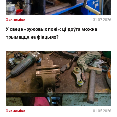
Эканоміка
31.07.2026
У свеце «ружовых поні»: ці доўга можна
трымацца на фікцыях?
Эканоміка
01.05.2026