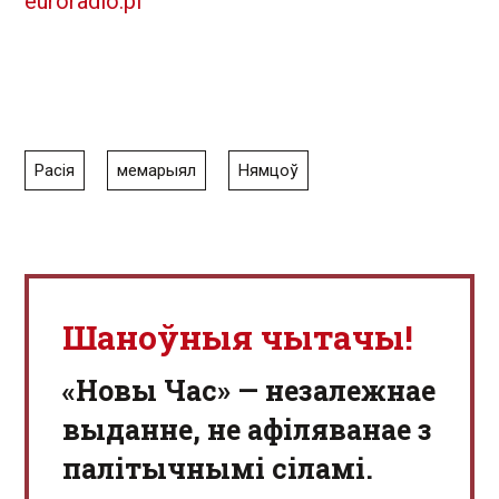
euroradio.pl
Расія
мемарыял
Нямцоў
Шаноўныя чытачы!
«Новы Час» — незалежнае
выданне, не афіляванае з
палітычнымі сіламі.