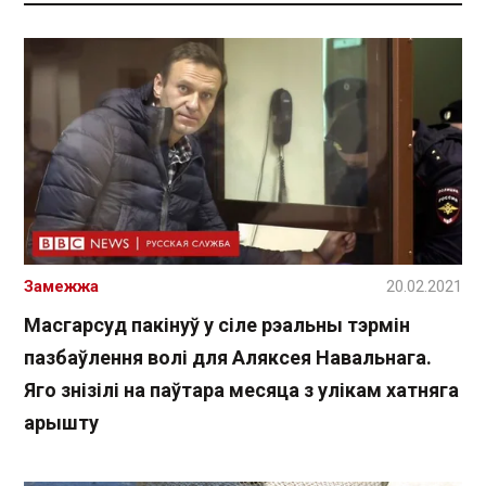
Замежжа
20.02.2021
Масгарсуд пакінуў у сіле рэальны тэрмін
пазбаўлення волі для Аляксея Навальнага.
Яго знізілі на паўтара месяца з улікам хатняга
арышту