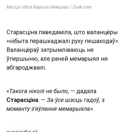
Месца гібелі Барыса Нямцова / Znak.com
Старасціна паведаміла, што валанцёры
«нібыта перашкаджалі руху пешаходаў».
Валанцёраў затрымліваюць не
ўпершыню, але раней мемарыял ня
абгароджвалі.
«
Такога ніколі не было
, — дадала
Старасціна
. —
За ўсе шэсць гадоў, з
моманту з'яўлення мемарыяла
».