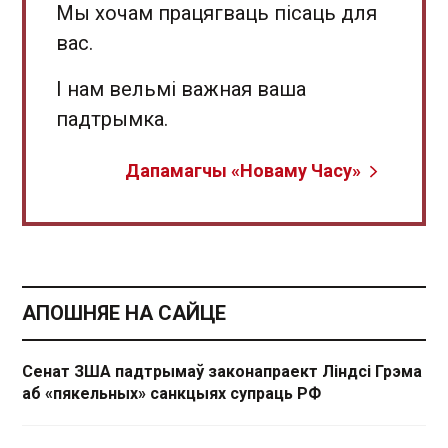
Мы хочам працягваць пісаць для
вас.
І нам вельмі важная ваша
падтрымка.
Дапамагчы «Новаму Часу»
АПОШНЯЕ НА САЙЦЕ
Сенат ЗША падтрымаў законапраект Ліндсі Грэма
аб «пякельных» санкцыях супраць РФ