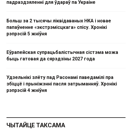
падраздзяленні для ўдараў па Украіне
Больш за 2 тысячы ліквідаваных НКА і новае
папаўненне «экстрэмісцкага» спісу. Хронікі
рэпрэсій 5 жніўня
Еўрапейская супрацьбалістычная сістэма можа
быць гатовая да сярэдзіны 2027 года
Удзельнікі злёту пад Расонамі паведамілі пра
збіццё і прыніжэнні пасля затрыманняў. Хронікі
рэпрэсій 4 жніўня
ЧЫТАЙЦЕ ТАКСАМА