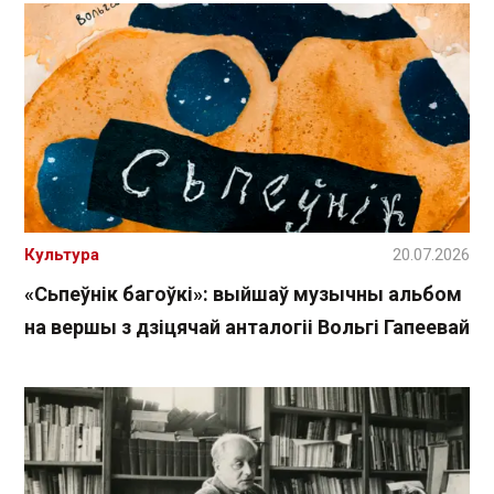
Культура
20.07.2026
«Сьпеўнік багоўкі»: выйшаў музычны альбом
на вершы з дзіцячай анталогіі Вольгі Гапеевай