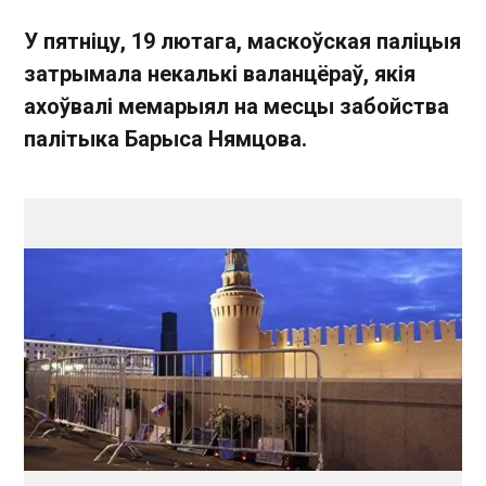
У пятніцу, 19 лютага, маскоўская паліцыя
затрымала некалькі валанцёраў, якія
ахоўвалі мемарыял на месцы забойства
палітыка Барыса Нямцова.