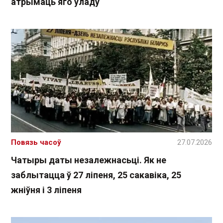
атрымаць яго ўладу
Повязь часоў
27.07.2026
Чатыры даты незалежнасьці. Як не
заблытацца ў 27 ліпеня, 25 сакавіка, 25
жніўня і 3 ліпеня