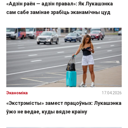
«Адзін раён — адзін правал»: Як Лукашэнка
сам сабе замінае зрабіць эканамічны цуд
Эканоміка
17.04.2026
«Экстрэмісты» замест працоўных: Лукашэнка
ўжо не ведае, куды вядзе краіну