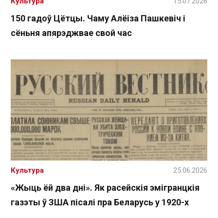
Культура
15.07.2026
150 гадоў Цётцы. Чаму Алёіза Пашкевіч і
сёньня апярэджвае свой час
Культура
25.06.2026
«Жыць ёй два дні». Як расейскія эмігранцкія
газэты ў ЗША пісалі пра Беларусь у 1920-х