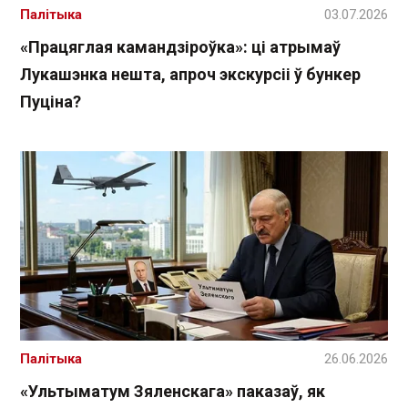
Палітыка
03.07.2026
«Працяглая камандзіроўка»: ці атрымаў
Лукашэнка нешта, апроч экскурсіі ў бункер
Пуціна?
Палітыка
26.06.2026
«Ультыматум Зяленскага» паказаў, як