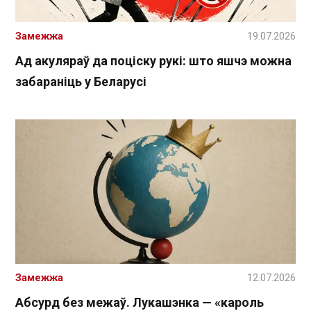
Замежжа
19.07.2026
Ад акуляраў да поціску рукі: што яшчэ можна
забараніць у Беларусі
Замежжа
12.07.2026
Абсурд без межаў. Лукашэнка — «кароль