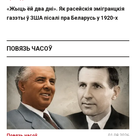
«Жыць ёй два дні». Як расейскія эмігранцкія
газэты ў ЗША пісалі пра Беларусь у 1920-х
ПОВЯЗЬ ЧАСОЎ
Повязь часоў
01.08.2026