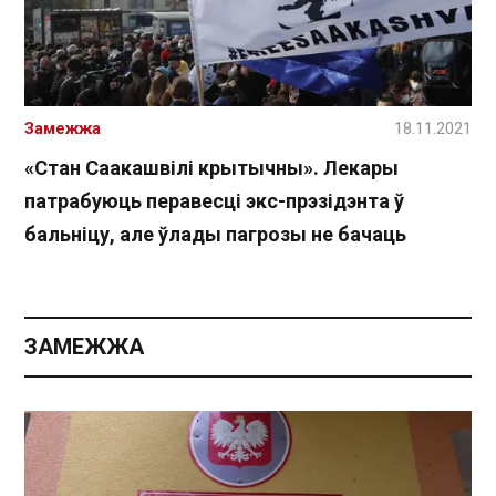
Замежжа
18.11.2021
«Стан Саакашвілі крытычны». Лекары
патрабуюць перавесці экс-прэзідэнта ў
бальніцу, але ўлады пагрозы не бачаць
ЗАМЕЖЖА