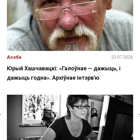
Асоба
23.07.2026
Юрый Хашчавацкі: «Галоўнае — дажыць, і
дажыць годна». Архіўнае інтэрв'ю
Спасылка без VPN