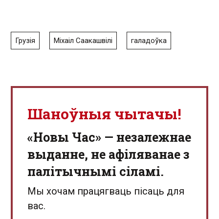
Грузія
Міхаіл Саакашвілі
галадоўка
Шаноўныя чытачы!
«Новы Час» — незалежнае
выданне, не афіляванае з
палітычнымі сіламі.
Мы хочам працягваць пісаць для
вас.