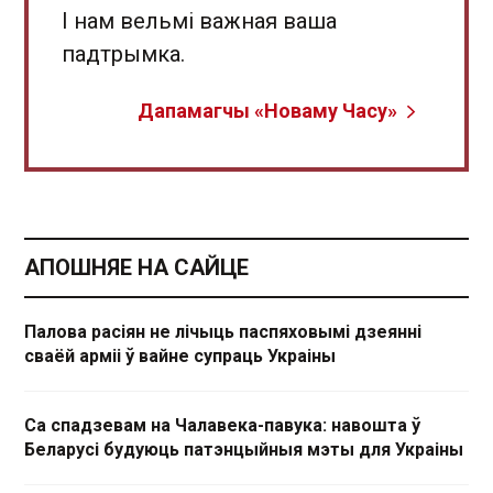
І нам вельмі важная ваша
падтрымка.
Дапамагчы «Новаму Часу»
АПОШНЯЕ НА САЙЦЕ
Палова расіян не лічыць паспяховымі дзеянні
сваёй арміі ў вайне супраць Украіны
Са спадзевам на Чалавека-павука: навошта ў
Беларусі будуюць патэнцыйныя мэты для Украіны