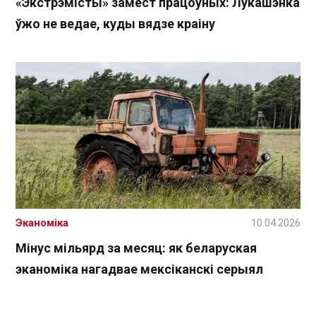
«Экстрэмісты» замест працоўных: Лукашэнка
ўжо не ведае, куды вядзе краіну
Эканоміка
10.04.2026
Мінус мільярд за месяц: як беларуская
эканоміка нагадвае мексіканскі серыял