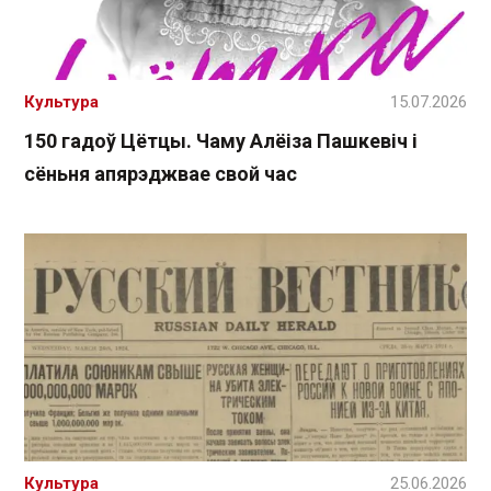
Культура
15.07.2026
150 гадоў Цётцы. Чаму Алёіза Пашкевіч і
сёньня апярэджвае свой час
Культура
25.06.2026