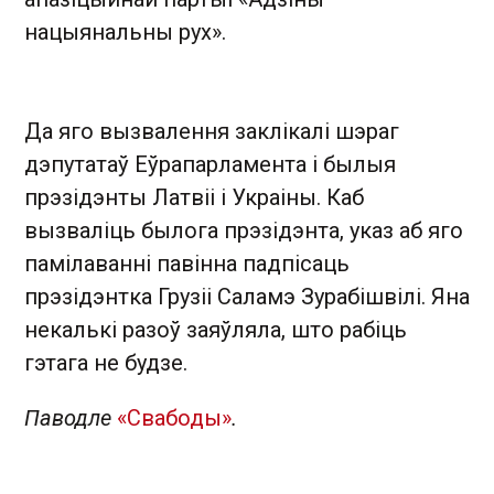
нацыянальны рух».
Да яго вызвалення заклікалі шэраг
дэпутатаў Еўрапарламента і былыя
прэзідэнты Латвіі і Украіны. Каб
вызваліць былога прэзідэнта, указ аб яго
памілаванні павінна падпісаць
прэзідэнтка Грузіі Саламэ Зурабішвілі. Яна
некалькі разоў заяўляла, што рабіць
гэтага не будзе.
Паводле
«Свабоды»
.