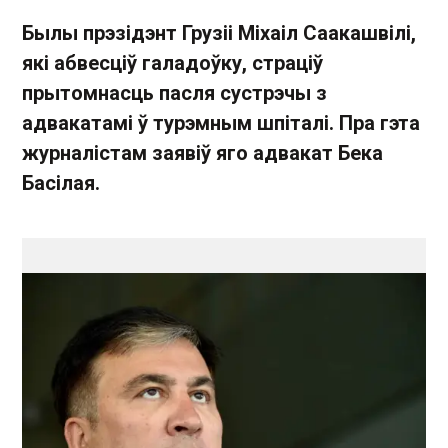
Былы прэзідэнт Грузіі Міхаіл Саакашвілі,
які абвесціў галадоўку, страціў
прытомнасць пасля сустрэчы з
адвакатамі ў турэмным шпіталі. Пра гэта
журналістам заявіў яго адвакат Бека
Басілая.