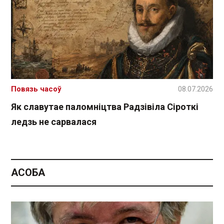
Повязь часоў
08.07.2026
Як славутае паломніцтва Радзівіла Сіроткі
ледзь не сарвалася
АСОБА