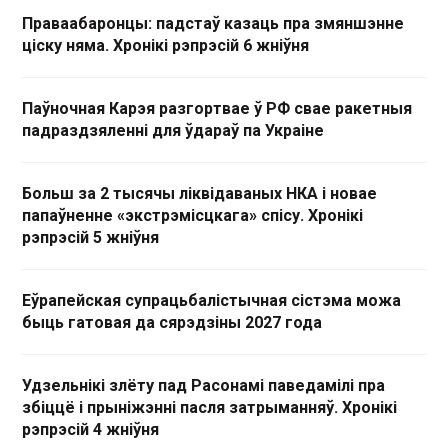
Праваабаронцы: падстаў казаць пра змяншэнне
ціску няма. Хронікі рэпрэсій 6 жніўня
Паўночная Карэя разгортвае ў РФ свае ракетныя
падраздзяленні для ўдараў па Украіне
Больш за 2 тысячы ліквідаваных НКА і новае
папаўненне «экстрэмісцкага» спісу. Хронікі
рэпрэсій 5 жніўня
Еўрапейская супрацьбалістычная сістэма можа
быць гатовая да сярэдзіны 2027 года
Удзельнікі злёту пад Расонамі паведамілі пра
збіццё і прыніжэнні пасля затрыманняў. Хронікі
рэпрэсій 4 жніўня