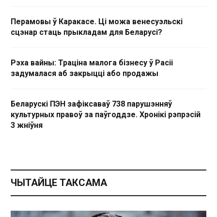
Перамовы ў Каракасе. Ці можа венесуэльскі
сцэнар стаць прыкладам для Беларусі?
Рэха вайны: Траціна малога бізнесу ў Расіі
задумалася аб закрыцці або продажы
Беларускі ПЭН зафіксаваў 738 парушэнняў
культурных правоў за паўгоддзе. Хронікі рэпрэсій
3 жніўня
ЧЫТАЙЦЕ ТАКСАМА