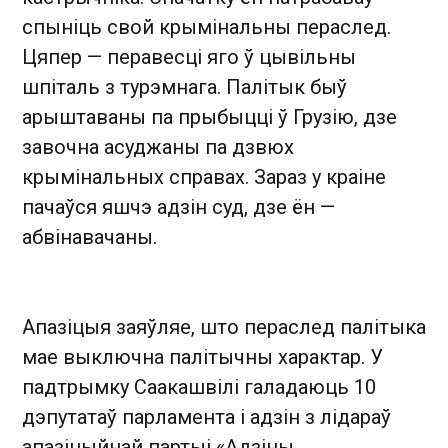
спыніць свой крымінальны пераслед.
Цяпер — перавесці яго ў цывільны
шпіталь з турэмнага. Палітык быў
арыштаваны па прыбыцці ў Грузію, дзе
завочна асуджаны па дзвюх
крымінальных справах. Зараз у краіне
пачаўся яшчэ адзін суд, дзе ён —
абвінавачаны.
Апазіцыя заяўляе, што пераслед палітыка
мае выключна палітычны характар. У
падтрымку Саакашвілі галадаюць 10
дэпутатаў парламента і адзін з лідараў
апазіцыйнай партыі «Адзіны