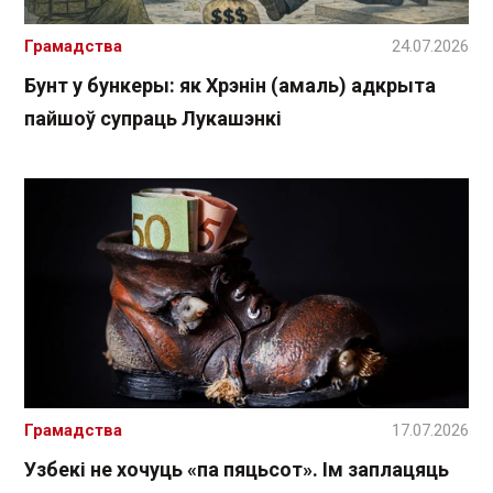
Грамадства
24.07.2026
Бунт у бункеры: як Хрэнін (амаль) адкрыта
пайшоў супраць Лукашэнкі
Грамадства
17.07.2026
Узбекі не хочуць «па пяцьсот». Ім заплацяць