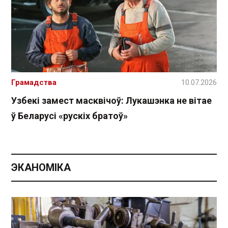
Грамадства
10.07.2026
Узбекі замест масквічоў: Лукашэнка не вітае
ў Беларусі «рускіх братоў»
ЭКАНОМІКА