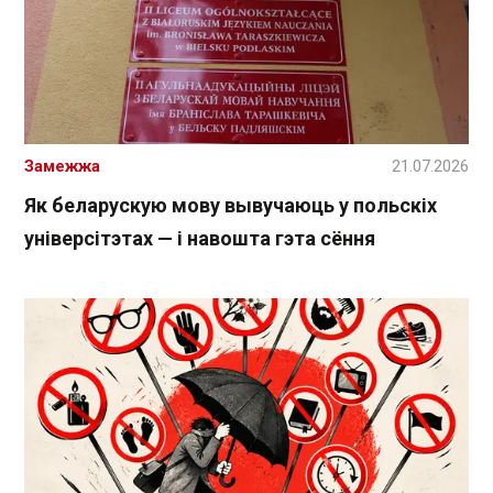
Замежжа
21.07.2026
Як беларускую мову вывучаюць у польскіх
універсітэтах — і навошта гэта сёння