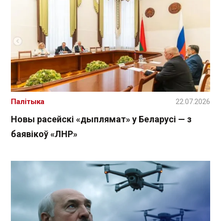
Палітыка
22.07.2026
Новы расейскі «дыплямат» у Беларусі — з
баявікоў «ЛНР»