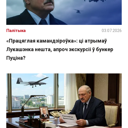
Палітыка
03.07.2026
«Працяглая камандзіроўка»: ці атрымаў
Лукашэнка нешта, апроч экскурсіі ў бункер
Пуціна?