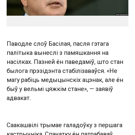
Паводле слоў Басілая, пасля гэтага
палітыка вынеслі з памяшкання на
насілках. Пазней ён паведаміў, што стан
былога прэзідэнта стабілізаваўся. «Не
магу рабіць медыцынскіх ацэнак, але ён
быў у вельмі цяжкім стане», — заявіў
адвакат.
Саакашвілі трымае галадоўку з першага
кастрычніка. Спачатку ён патрабаваў