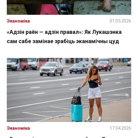
Эканоміка
01.05.2026
«Адзін раён — адзін правал»: Як Лукашэнка
сам сабе замінае зрабіць эканамічны цуд
Эканоміка
17.04.2026