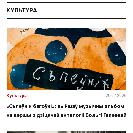
КУЛЬТУРА
Культура
20.07.2026
«Сьпеўнік багоўкі»: выйшаў музычны альбом
на вершы з дзіцячай анталогіі Вольгі Гапеевай