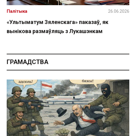
Палітыка
26.06.2026
«Ультыматум Зяленскага» паказаў, як
вынікова размаўляць з Лукашэнкам
ГРАМАДСТВА