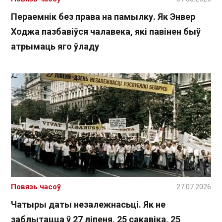
Пераемнік без права на памылку. Як Энвер
Ходжа пазбавіўся чалавека, які павінен быў
атрымаць яго ўладу
Повязь часоў
27.07.2026
Чатыры даты незалежнасьці. Як не
заблытацца ў 27 ліпеня, 25 сакавіка, 25