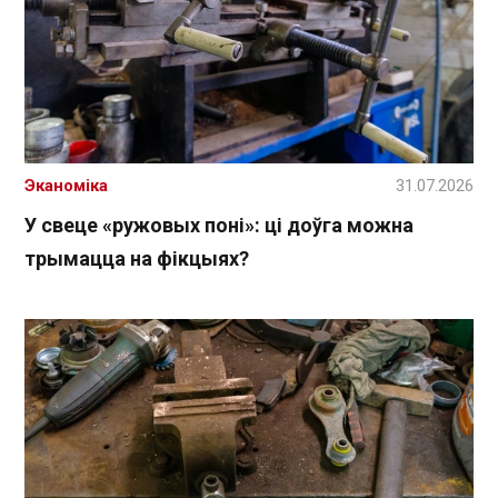
Эканоміка
31.07.2026
У свеце «ружовых поні»: ці доўга можна
трымацца на фікцыях?