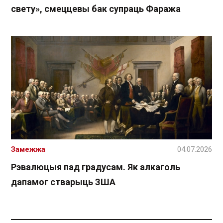
свету», смеццевы бак супраць Фаража
Замежжа
04.07.2026
Рэвалюцыя пад градусам. Як алкаголь
дапамог стварыць ЗША