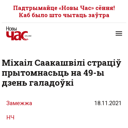
Падтрымайце «Новы Час» сёння!
Каб было што чытаць заўтра
Міхаіл Саакашвілі страціў
прытомнасьць на 49-ы
дзень галадоўкі
Замежжа
18.11.2021
НЧ