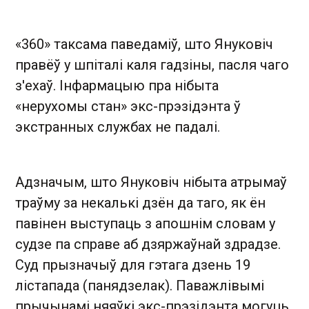
«360» таксама паведаміў, што Януковіч
правёў у шпіталі каля гадзіны, пасля чаго
з'ехаў. Інфармацыю пра нібыта
«нерухомы стан» экс-прэзідэнта ў
экстранных службах не падалі.
Адзначым, што Януковіч нібыта атрымаў
траўму за некалькі дзён да таго, як ён
павінен выступаць з апошнім словам у
судзе па справе аб дзяржаўнай здрадзе.
Суд прызначыў для гэтага дзень 19
лістапада (панядзелак). Паважлівымі
прычынамі няяўкі экс-прэзідэнта могуць