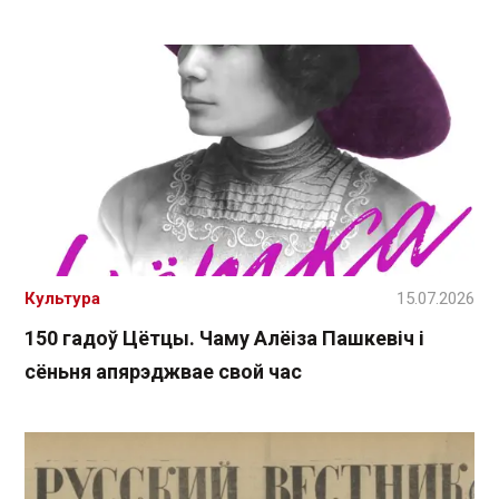
Культура
15.07.2026
150 гадоў Цётцы. Чаму Алёіза Пашкевіч і
сёньня апярэджвае свой час