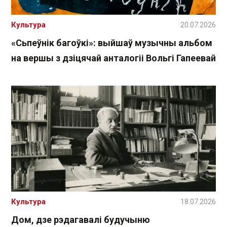
Культура
20.07.2026
«Сьпеўнік багоўкі»: выйшаў музычны альбом
на вершы з дзіцячай анталогіі Вольгі Гапеевай
Культура
18.07.2026
Дом, дзе рэдагавалі будучыню