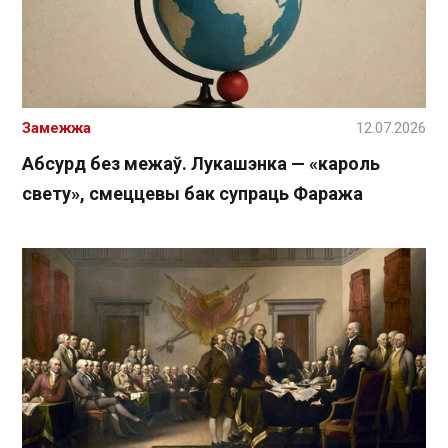
Замежжа
12.07.2026
Абсурд без межаў. Лукашэнка — «кароль
свету», смеццевы бак супраць Фаража