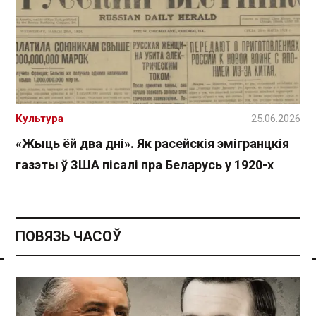
Культура
25.06.2026
«Жыць ёй два дні». Як расейскія эмігранцкія
газэты ў ЗША пісалі пра Беларусь у 1920-х
ПОВЯЗЬ ЧАСОЎ
Спасылка без VPN