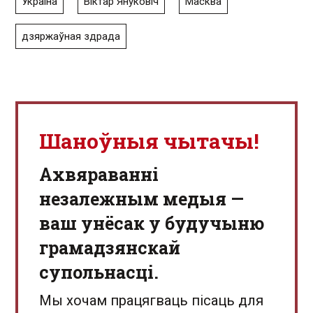
Украіна
Віктар Януковіч
Масква
дзяржаўная здрада
Шаноўныя чытачы!
Aхвяраванні
незалежным медыя —
ваш унёсак у будучыню
грамадзянскай
супольнасці.
Мы хочам працягваць пісаць для