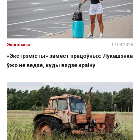
Эканоміка
17.04.2026
«Экстрэмісты» замест працоўных: Лукашэнка
ўжо не ведае, куды вядзе краіну