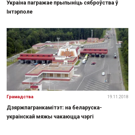
Украіна пагражае прыпыніць сяброўства ў
Інтэрполе
Грамадства
19.11.2018
Дзяржпагранкамітэт: на беларуска-
украінскай мяжы чакаюцца чэргі