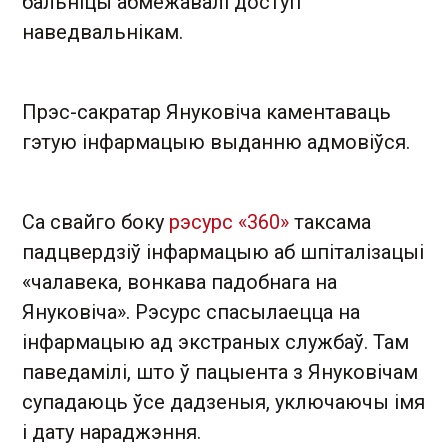
бальніцы абмежавалі доступ
наведвальнікам.
Прэс-сакратар Януковіча каментаваць
гэтую інфармацыю выданню адмовіўся.
Са свайго боку
рэсурс «360»
таксама
падцвердзіў інфармацыю аб шпіталізацыі
«чалавека, вонкава падобнага на
Януковіча». Рэсурс спасылаецца на
інфармацыю ад экстраных службаў. Там
паведамілі, што ў пацыента з Януковічам
супадаюць ўсе дадзеныя, уключаючы імя
і дату нараджэння.