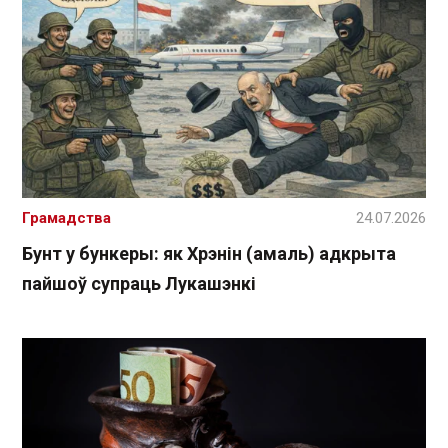
Грамадства
24.07.2026
Бунт у бункеры: як Хрэнін (амаль) адкрыта
пайшоў супраць Лукашэнкі