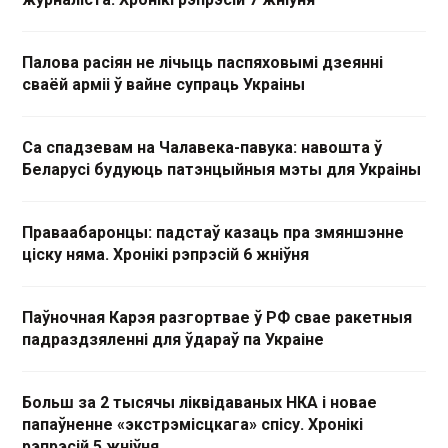
Палова расіян не лічыць паспяховымі дзеянні
сваёй арміі ў вайне супраць Украіны
Са спадзевам на Чалавека-павука: навошта ў
Беларусі будуюць патэнцыйныя мэты для Украіны
Праваабаронцы: падстаў казаць пра змяншэнне
ціску няма. Хронікі рэпрэсій 6 жніўня
Паўночная Карэя разгортвае ў РФ свае ракетныя
падраздзяленні для ўдараў па Украіне
Больш за 2 тысячы ліквідаваных НКА і новае
папаўненне «экстрэмісцкага» спісу. Хронікі
рэпрэсій 5 жніўня