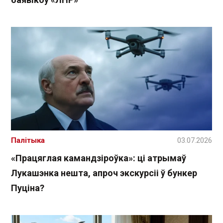
Палітыка
03.07.2026
«Працяглая камандзіроўка»: ці атрымаў
Лукашэнка нешта, апроч экскурсіі ў бункер
Пуціна?