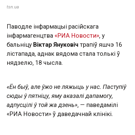
tsn.ua
Паводле інфармацыі расійскага
інфармагенцтва
«РИА Новости»
, у
бальніцу
Віктар Януковіч
трапіў яшчэ 16
лістапада, аднак вядома стала толькі ў
нядзелю, 18 чысла.
«Ён быў, але ўжо не ляжыць у нас. Паступіў
сюды ў пятніцу, яму аказалі дапамогу,
адпусцілі ў той жа дзень»
, — паведамілі
«РИА Новости» ў даведачнай клінікі.