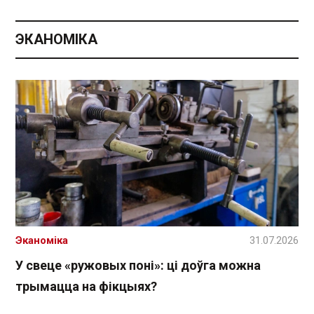
ЭКАНОМІКА
Эканоміка
31.07.2026
У свеце «ружовых поні»: ці доўга можна
трымацца на фікцыях?