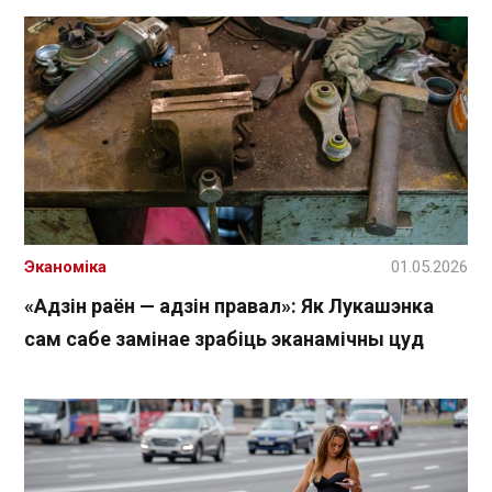
Эканоміка
01.05.2026
«Адзін раён — адзін правал»: Як Лукашэнка
сам сабе замінае зрабіць эканамічны цуд