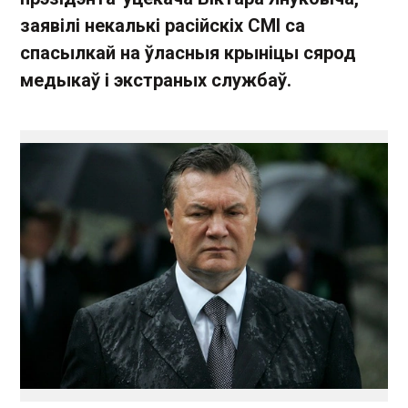
заявілі некалькі расійскіх СМІ са
спасылкай на ўласныя крыніцы сярод
медыкаў і экстраных службаў.