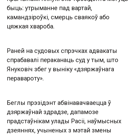
быць: утрыманне пад вартай,
камандзіроўкі, смерць сваякоў або
цяжкая хвароба.
Раней на судовых спрэчках адвакаты
спрабавалі пераканаць суд у тым, што
Януковіч збег у выніку «дзяржаўнага
перавароту».
Беглы прэзідэнт абвінавачваецца ў
дзяржаўнай здрадзе, дапамозе
прадстаўнікам улады Расіі, наўмысных
дзеяннях, учыненых з мэтай змены