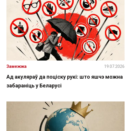
Замежжа
19.07.2026
Ад акуляраў да поціску рукі: што яшчэ можна
забараніць у Беларусі