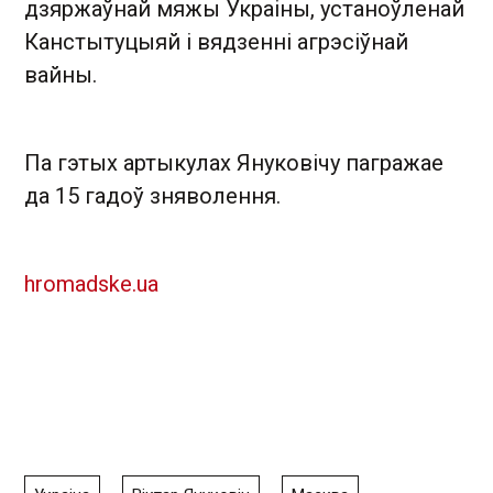
дзяржаўнай мяжы Украіны, устаноўленай
Канстытуцыяй і вядзенні агрэсіўнай
вайны.
Па гэтых артыкулах Януковічу пагражае
да 15 гадоў зняволення.
hromadske.ua