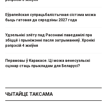
Еўрапейская супрацьбалістычная сістэма можа
быць гатовая да сярэдзіны 2027 года
Удзельнікі злёту пад Расонамі паведамілі пра
збіццё і прыніжэнні пасля затрыманняў. Хронікі
рэпрэсій 4 жніўня
Перамовы ў Каракасе. Ці можа венесуэльскі
сцэнар стаць прыкладам для Беларусі?
ЧЫТАЙЦЕ ТАКСАМА