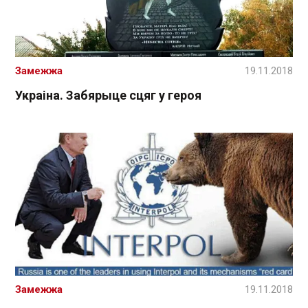
Замежжа
19.11.2018
Украіна. Забярыце сцяг у героя
Замежжа
19.11.2018