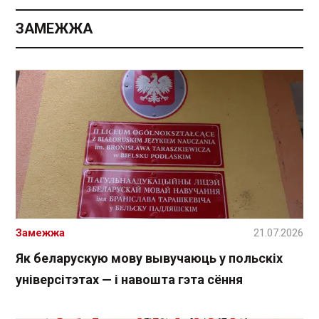
ЗАМЕЖЖА
Замежжа
21.07.2026
Як беларускую мову вывучаюць у польскіх
універсітэтах — і навошта гэта сёння