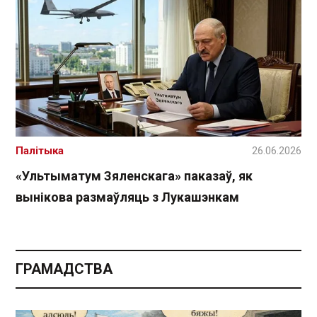
Палітыка
26.06.2026
«Ультыматум Зяленскага» паказаў, як
вынікова размаўляць з Лукашэнкам
ГРАМАДСТВА