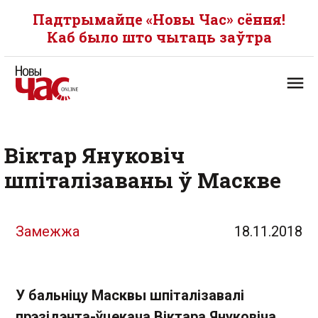
Падтрымайце «Новы Час» сёння!
Каб было што чытаць заўтра
Віктар Януковіч
шпіталізаваны ў Маскве
Замежжа
18.11.2018
У бальніцу Масквы шпіталізавалі
прэзідэнта-ўцекача Віктара Януковіча,