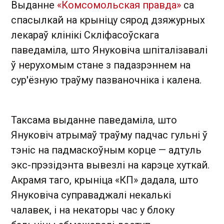
Выданне
«Комсомольская правда»
са
спасылкай на крыніцу сярод дзяжурных
лекараў клінікі Скліфасоўскага
паведаміла, што Януковіча шпіталізавалі
ў нерухомым стане з падазрэннем на
сур'ёзную траўму пазваночніка і калена.
Таксама выданне паведаміла, што
Януковіч атрымаў траўму падчас гульні ў
тэніс на падмаскоўным корце — адтуль
экс-прэзідэнта вывезлі на карэце хуткай.
Акрамя таго, крыніца «КП» дадала, што
Януковіча суправаджалі некалькі
чалавек, і на некаторы час у блоку