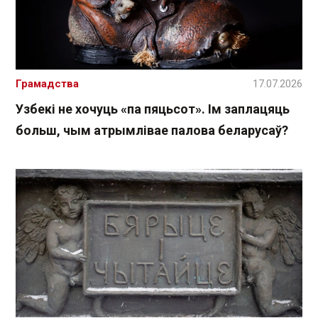
Грамадства
17.07.2026
Узбекі не хочуць «па пяцьсот». Ім заплацяць
больш, чым атрымлівае палова беларусаў?