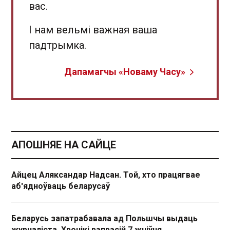
вас.
І нам вельмі важная ваша
падтрымка.
Дапамагчы «Новаму Часу»
АПОШНЯЕ НА САЙЦЕ
Айцец Аляксандар Надсан. Той, хто працягвае
аб'ядноўваць беларусаў
Беларусь запатрабавала ад Польшчы выдаць
журналіста. Хронікі рэпрэсій 7 жніўня