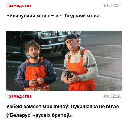
Грамадства
16.07.2026
Беларуская мова — не «бедная» мова
Грамадства
10.07.2026
Узбекі замест масквічоў: Лукашэнка не вітае
ў Беларусі «рускіх братоў»