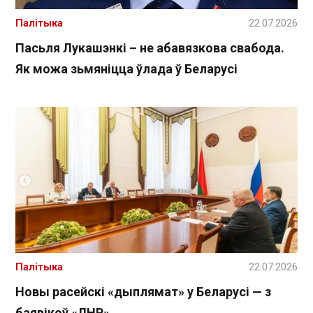
Палітыка
22.07.2026
Пасьля Лукашэнкі – не абавязкова свабода.
Як можа зьмяніцца ўлада ў Беларусі
Палітыка
22.07.2026
Новы расейскі «дыплямат» у Беларусі — з
баявікоў «ЛНР»