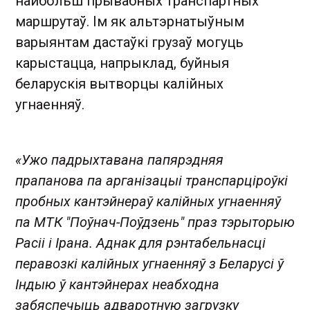
найбольш прывабных транспартных
маршрутаў. Ім як альтэрнатыўным
варыянтам дастаўкі грузаў могуць
карыстацца, напрыклад, буйныя
беларускія вытворцы калійных
угнаенняў.
«Ужо падрыхтавана папярэдняя
прапанова па арганізацыі транспарціроўкі
пробных кантэйнераў калійных угнаенняў
па МТК "Поўнач-Поўдзень" праз тэрыторыю
Расіі і Ірана. Аднак для рэнтабельнасці
перавозкі калійных угнаенняў з Беларусі ў
Індыю ў кантэйнерах неабходна
забяспечыць адваротную загрузку