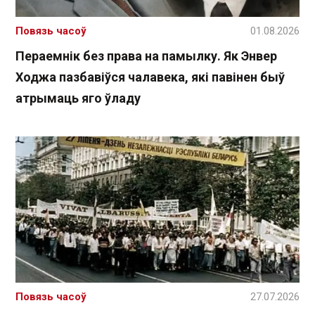
Повязь часоў
01.08.2026
Пераемнік без права на памылку. Як Энвер
Ходжа пазбавіўся чалавека, які павінен быў
атрымаць яго ўладу
Повязь часоў
27.07.2026