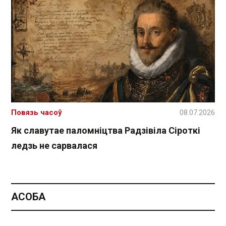
Повязь часоў
08.07.2026
Як славутае паломніцтва Радзівіла Сіроткі
ледзь не сарвалася
АСОБА