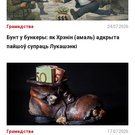
Грамадства
24.07.2026
Бунт у бункеры: як Хрэнін (амаль) адкрыта
пайшоў супраць Лукашэнкі
Грамадства
17.07.2026