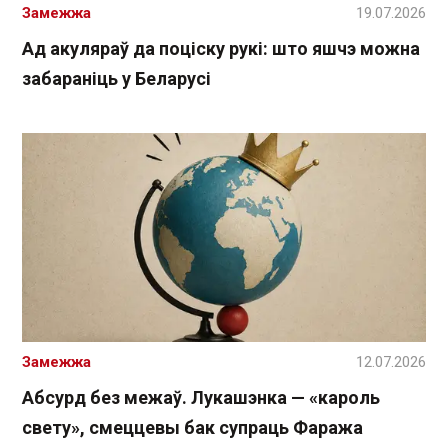
Замежжа
19.07.2026
Ад акуляраў да поціску рукі: што яшчэ можна
забараніць у Беларусі
Замежжа
12.07.2026
Абсурд без межаў. Лукашэнка — «кароль
свету», смеццевы бак супраць Фаража