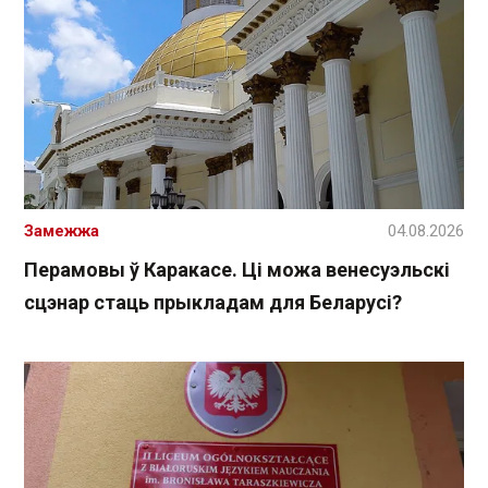
Замежжа
04.08.2026
Перамовы ў Каракасе. Ці можа венесуэльскі
сцэнар стаць прыкладам для Беларусі?