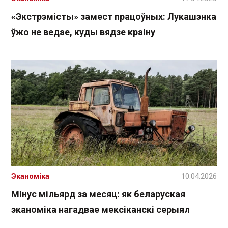
«Экстрэмісты» замест працоўных: Лукашэнка
ўжо не ведае, куды вядзе краіну
Эканоміка
10.04.2026
Мінус мільярд за месяц: як беларуская
эканоміка нагадвае мексіканскі серыял