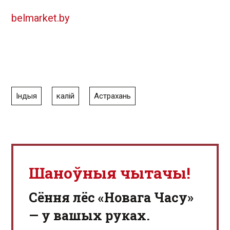
belmarket.by
Індыя
калій
Астрахань
Шаноўныя чытачы!
Сёння лёс «Новага Часу»
— у вашых руках.