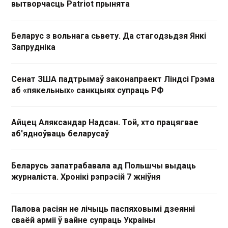
вытворчасць Patriot прынята
Беларус з вольнага сьвету. Да стагодзьдзя Янкі
Запрудніка
Сенат ЗША падтрымаў законапраект Ліндсі Грэма
аб «пякельных» санкцыях супраць РФ
Айцец Аляксандар Надсан. Той, хто працягвае
аб'ядноўваць беларусаў
Беларусь запатрабавала ад Польшчы выдаць
журналіста. Хронікі рэпрэсій 7 жніўня
Палова расіян не лічыць паспяховымі дзеянні
сваёй арміі ў вайне супраць Украіны