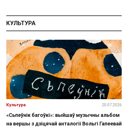
КУЛЬТУРА
Культура
20.07.2026
«Сьпеўнік багоўкі»: выйшаў музычны альбом
на вершы з дзіцячай анталогіі Вольгі Гапеевай