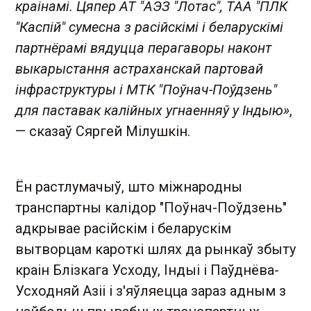
краінамі. Цяпер АТ "АЭЗ "Лотас", ТАА "ПЛК
"Каспій" сумесна з расійскімі і беларускімі
партнёрамі вядуцца перагаворы наконт
выкарыстання астраханскай партовай
інфраструктуры і МТК "Поўнач-Поўдзень"
для паставак калійных угнаенняў у Індыю»
,
— сказаў Сяргей Мілушкін.
Ён растлумачыў, што міжнародны
транспартны калідор "Поўнач-Поўдзень"
адкрывае расійскім і беларускім
вытворцам кароткі шлях да рынкаў збыту
краін Блізкага Усходу, Індыі і Паўднёва-
Усходняй Азіі і з'яўляецца зараз адным з