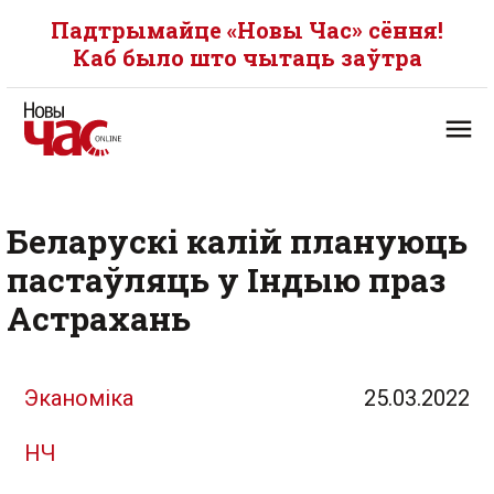
Падтрымайце «Новы Час» сёння!
Каб было што чытаць заўтра
Беларускі калій плануюць
пастаўляць у Індыю праз
Астрахань
Эканоміка
25.03.2022
НЧ