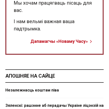
Мы хочам працягваць пісаць для
вас.
І нам вельмі важная ваша
падтрымка.
Дапамагчы «Новаму Часу»
АПОШНЯЕ НА САЙЦЕ
Незалежнасць коштам піва
Зяленскі: рашэнне аб перадачы Украіне ліцэнзій на