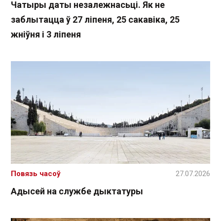
Чатыры даты незалежнасьці. Як не
заблытацца ў 27 ліпеня, 25 сакавіка, 25
жніўня і 3 ліпеня
Повязь часоў
27.07.2026
Адысей на службе дыктатуры