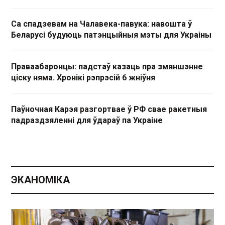
Са спадзевам на Чалавека-павука: навошта ў
Беларусі будуюць патэнцыйныя мэты для Украіны
Праваабаронцы: падстаў казаць пра змяншэнне
ціску няма. Хронікі рэпрэсій 6 жніўня
Паўночная Карэя разгортвае ў РФ свае ракетныя
падраздзяленні для ўдараў па Украіне
ЭКАНОМІКА