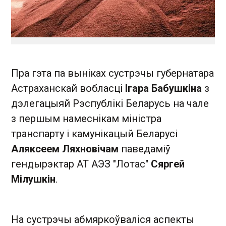
Пра гэта па выніках сустрэчы губернатара
Астраханскай вобласці
Ігара Бабушкіна
з
дэлегацыяй Рэспублікі Беларусь на чале
з першым намеснікам міністра
транспарту і камунікацый Беларусі
Аляксеем Ляхновічам
паведаміў
гендырэктар АТ АЭЗ "Лотас"
Сяргей
Мілушкін
.
На сустрэчы абмяркоўваліся аспекты