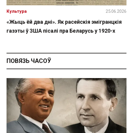
Культура
25.06.2026
«Жыць ёй два дні». Як расейскія эмігранцкія
газэты ў ЗША пісалі пра Беларусь у 1920-х
ПОВЯЗЬ ЧАСОЎ