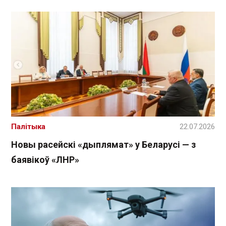
Палітыка
22.07.2026
Новы расейскі «дыплямат» у Беларусі — з
баявікоў «ЛНР»