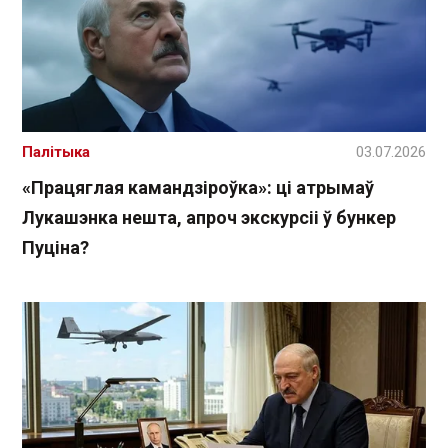
Палітыка
03.07.2026
«Працяглая камандзіроўка»: ці атрымаў
Лукашэнка нешта, апроч экскурсіі ў бункер
Пуціна?