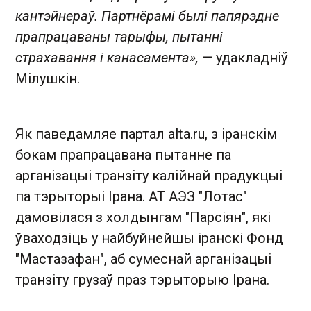
кантэйнераў. Партнёрамі былі папярэдне
прапрацаваны тарыфы, пытанні
страхавання і канасамента»,
— удакладніў
Мілушкін.
Як паведамляе партал alta.ru, з іранскім
бокам прапрацавана пытанне па
арганізацыі транзіту калійнай прадукцыі
па тэрыторыі Ірана. АТ АЭЗ "Лотас"
дамовілася з холдынгам "Парсіян", які
ўваходзіць у найбуйнейшы іранскі Фонд
"Мастазафан", аб сумеснай арганізацыі
транзіту грузаў праз тэрыторыю Ірана.