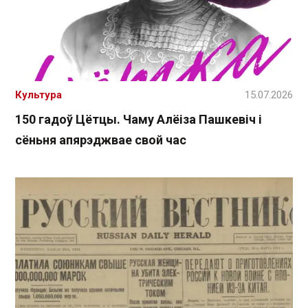
Культура
15.07.2026
150 гадоў Цётцы. Чаму Алёіза Пашкевіч і
сёньня апярэджвае свой час