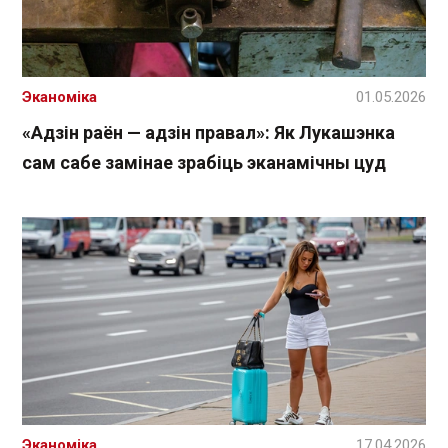
Эканоміка
01.05.2026
«Адзін раён — адзін правал»: Як Лукашэнка
сам сабе замінае зрабіць эканамічны цуд
Эканоміка
17.04.2026