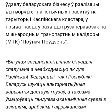
ўдзелу беларускага бізнесу ў рэалізацыі
вытворчых і лагістычных праектаў на
тэрыторыі Каспійскага кластара, у
прыватнасці, у развіцці грузаперавозак па
міжнародным транспартным калідоры
(МТК) "Поўнач-Поўдзень".
«Бягучая знешнепалітычная сітуацыя
спалучана з неабходнасцю як для
Расійскай Федэрацыі, так і Рэспублікі
Беларусь шукаць альтэрнатыўныя
варыянты дастаўкі грузаў, а таксама
ўмацоўваць гандлёва-эканамічныя сувязі з
азіяцкімі, арабскімі і афрыканскімі