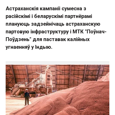
Астраханскія кампаніі сумесна з
расійскімі і беларускімі партнёрамі
плануюць задзейнічаць астраханскую
партовую інфраструктуру і МТК "Поўнач-
Поўдзень" для паставак калійных
угнаенняў у Індыю.