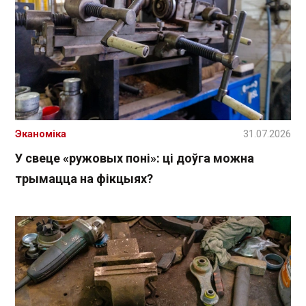
Эканоміка
31.07.2026
У свеце «ружовых поні»: ці доўга можна
трымацца на фікцыях?