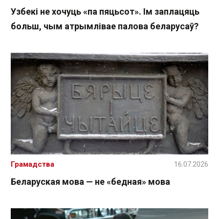
Узбекі не хочуць «па пяцьсот». Ім заплацяць
больш, чым атрымлівае палова беларусаў?
Грамадства
16.07.2026
Беларуская мова — не «бедная» мова