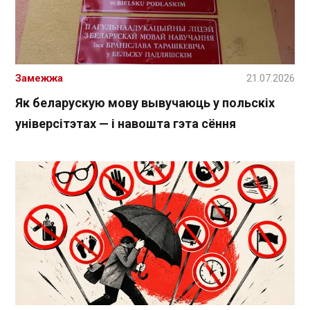
Замежжа
21.07.2026
Як беларускую мову вывучаюць у польскіх
універсітэтах — і навошта гэта сёння