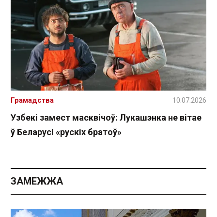
Грамадства
10.07.2026
Узбекі замест масквічоў: Лукашэнка не вітае
ў Беларусі «рускіх братоў»
ЗАМЕЖЖА