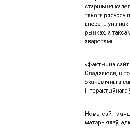
старшыня калег
такога рэсурсу 
аператыўна нак
рынках, а такса
зваротамі.
«Фактычна сайт 
Спадзяюся, што 
эканамічнага с
інтэрактыўнага 
Новы сайт змяш
матэрыялаў, ад