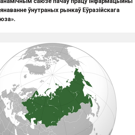
эканамічным саюзе пачаў працу інфармацыйны
янаванне ўнутраных рынкаў Еўразійскага
аюза».