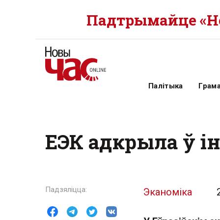
Падтрымайце «Но
Палітыка
Грам
ЕЭК адкрыла ў ін
Эканоміка