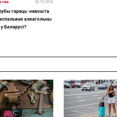
ства
26.10.2016
трубы гараць: навошта
аспальвае алкагольны
у Беларусі?