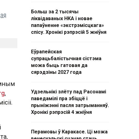
Больш за 2 тысячы
ліквідаваных НКА і новае
папаўненне «экстрэмісцкага»
спісу. Хронікі рэпрэсій 5 жніўня
Еўрапейская
супрацьбалістычная сістэма
можа быць гатовая да
сярэдзіны 2027 года
емным
Удзельнікі злёту пад Расонамі
rg
,
паведамілі пра збіццё і
сіі.
прыніжэнні пасля затрыманняў.
Хронікі рэпрэсій 4 жніўня
і
Перамовы ў Каракасе. Ці можа
та,
венесуэльскі сцэнар стаць