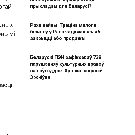
огай
прыкладам для Беларусі?
раных
Рэха вайны: Траціна малога
бізнесу ў Расіі задумалася аб
бнымі
закрыцці або продажы
Беларускі ПЭН зафіксаваў 738
парушэнняў культурных правоў
.
за паўгоддзе. Хронікі рэпрэсій
3 жніўня
асці