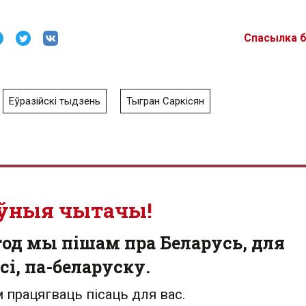
Спасылка 
Еўразійскі тыдзень
Тыгран Саркісян
ўныя чытачы!
од мы пішам пра Беларусь, для
сі, па-беларуску.
 працягваць пісаць для вас.