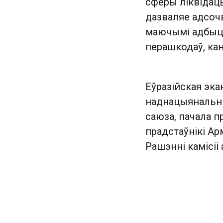
сферы ліквідацы
дазваляе адсочв
маючымі адбыцц
перашкодаў, кан
Еўразійская эка
наднацыянальны
саюза, пачала п
прадстаўнікі Арм
Рашэнні камісіі