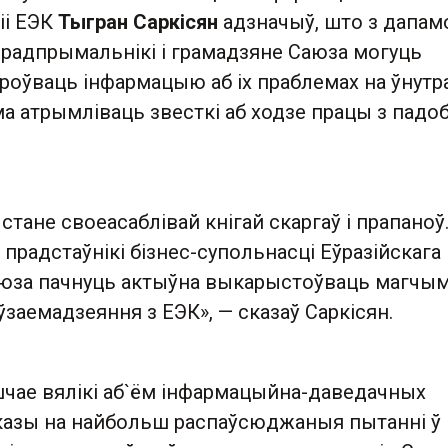
іі ЕЭК
Тыгран Саркісян
адзначыў, што з дапам
прадпрымальнікі і грамадзяне Саюза могуць
іроўваць інфармацыю аб іх праблемах на ўнут
ма атрымліваць звесткі аб ходзе працы з падо
стане своеасаблівай кнігай скаргаў і прапаноў
прадстаўнікі бізнес-супольнасці Еўразійскага
аюза пачнуць актыўна выкарыстоўваць магчым
ўзаемадзеяння з ЕЭК», — сказаў Саркісян.
чае вялікі аб`ём інфармацыйна-даведачных
казы на найбольш распаўсюджаныя пытанні ў