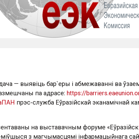
дача — выявіць бар`еры і абмежаванні ва ўза
размешчаны па адрасе:
https://barriers.eaeunion.o
аПАН
прэс-служба Еўразійскай эканамічнай камі
зентаваны на выставачным форуме «Еўразійск
ёміўшыся з магчымасцямі інфармацыйнага сай