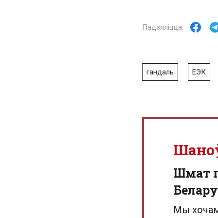
гандаль
ЕЭК
Шано
Шмат г
Белару
Мы хочам