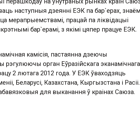
і перашкодаў на ўнутраных рынках краін Саюз
аць наступныя дзеянні ЕЭК па бар`ерах, знаём
а мерапрыемствамі, працай па ліквідацыі
крэтнымі бар`ерамі, з якімі цяпер працуе ЕЭК.
намічная камісія, пастаянна дзеючы
 рэгулюючы орган Еўразійскага эканамічнага
рацу 2 лютага 2012 года. У ЕЭК ўваходзяць
еніі, Беларусі, Казахстана, Кыргызстана і Расіі.
 абавязковыя для выканання ў краінах Саюза.