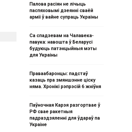
Палова расіян не лічыць
паспяховымі дзеянні сваёй
арміі ў вайне супраць Украіны
Са спадзевам на Чалавека-
павука: навошта ў Беларусі
будуюць патэнцыйныя мэты
для Украіны
Праваабаронцы: падстаў
казаць пра змяншэнне ціску
няма. Хронікі рэпрэсій 6 жніўня
Паўночная Карэя разгортвае ў
РФ свае ракетныя
падраздзяленні для ўдараў па
Украіне