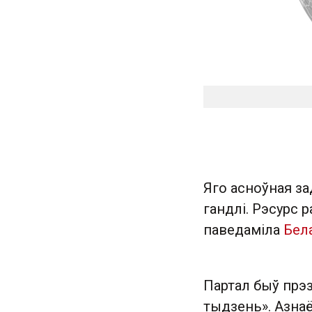
Яго асноўная за
гандлі. Рэсурс 
паведаміла
Бел
Партал быў прэ
тыдзень». Азна