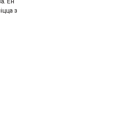
а. Ён
іцца з