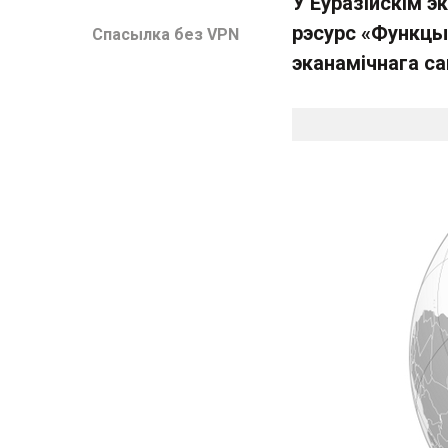
У Еўразійскім 
рэсурс «Функцы
Спасылка без VPN
эканамічнага с