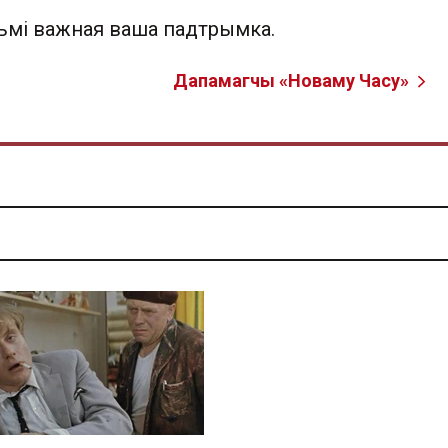
льмі важная ваша падтрымка.
Дапамагчы «Новаму Часу»