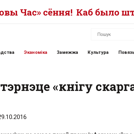
вы Час» сёння!
Каб было шт
адства
Эканоміка
Замежжа
Культура
Повязь
тэрнэце «кнігу скарг
29.10.2016