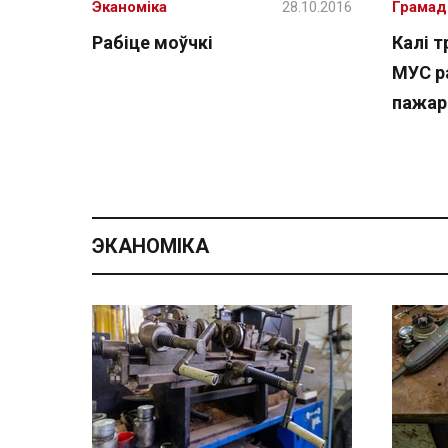
Эканоміка
28.10.2016
Грамад
Рабіце моўчкі
Калі 
МУС р
пажар 
ЭКАНОМІКА