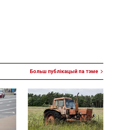
Больш публікацый па тэме