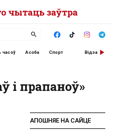
о чытаць заўтра
 часоў
Асоба
Спорт
Відэа
аў і прапаноў»
АПОШНЯЕ НА САЙЦЕ