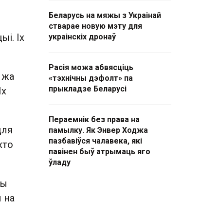
Беларусь на мяжы з Украінай
стварае новую мэту для
ыі. Іх
украінскіх дронаў
Расія можа абвясціць
к жа
«тэхнічны дэфолт» па
прыкладзе Беларусі
Іх
Пераемнік без права на
для
памылку. Як Энвер Ходжа
пазбавіўся чалавека, які
хто
павінен быў атрымаць яго
ўладу
ры
 на