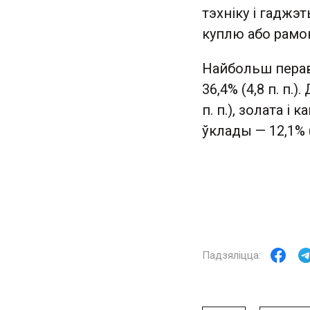
тэхніку і гаджэ
куплю або рамо
Найбольш пера
36,4% (4,8 п. п.
п. п.), золата і 
ўклады — 12,1% (