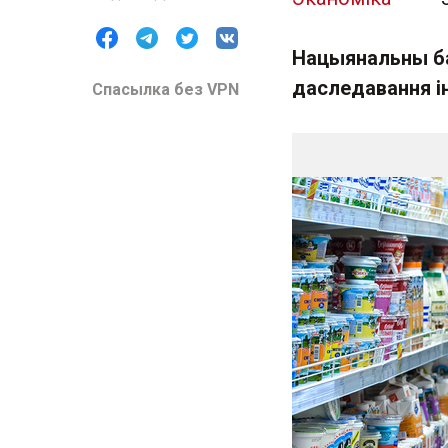
Нацыянальны бан
даследавання і
Спасылка без VPN