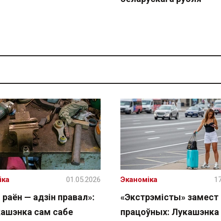
іка
01.05.2026
Эканоміка
17
 раён — адзін правал»:
«Экстрэмісты» замест
кашэнка сам сабе
працоўных: Лукашэнка