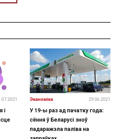
.07.2021
Эканоміка
29.06.2021
я і
У 19-ы раз ад пачатку года:
асце
сёння ў Беларусі зноў
падаражэла паліва на
запраўках