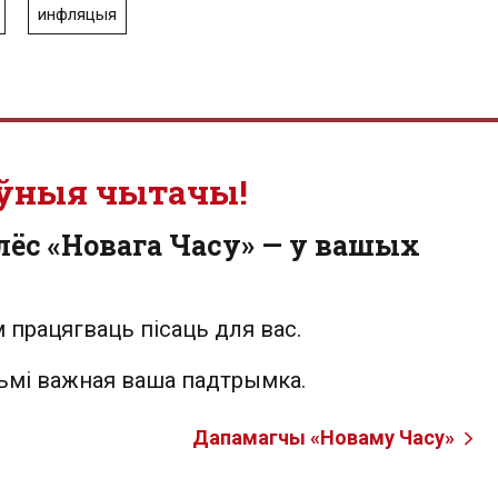
инфляцыя
ўныя чытачы!
лёс «Новага Часу» — у вашых
 працягваць пісаць для вас.
льмі важная ваша падтрымка.
Дапамагчы «Новаму Часу»