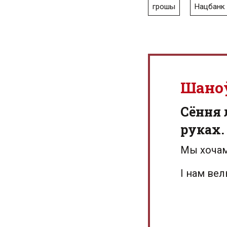
грошы
Нацбанк
Шано
Сёння 
руках.
Мы хочам
І нам ве