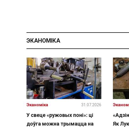
ЭКАНОМІКА
Эканоміка
31.07.2026
Эканом
У свеце «ружовых поні»: ці
«Адзін
доўга можна трымацца на
Як Лу