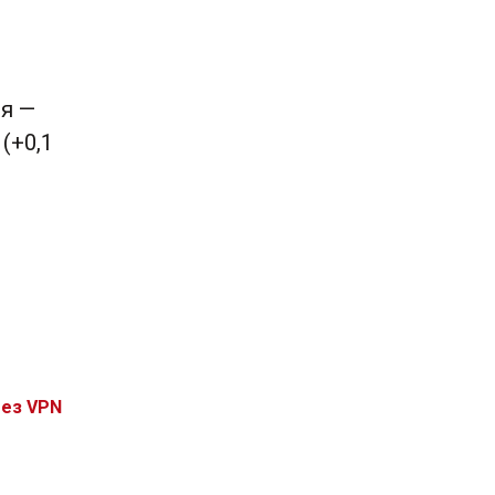
я —
 (+0,1
без VPN