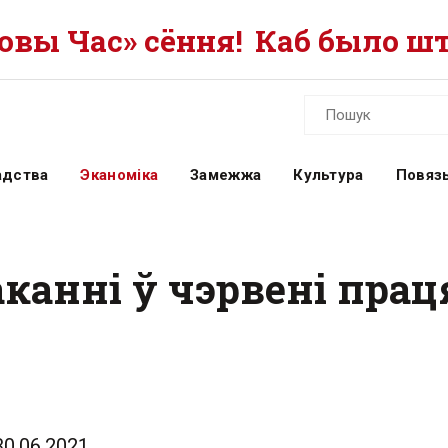
вы Час» сёння!
Каб было шт
адства
Эканоміка
Замежжа
Культура
Повязь
анні ў чэрвені праця
30.06.2021