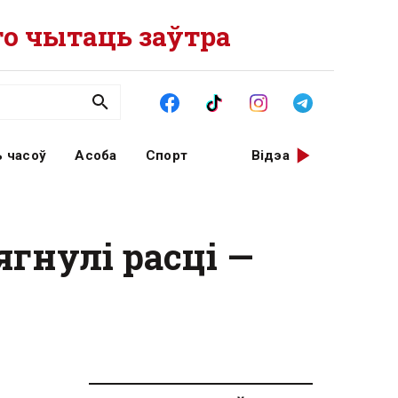
о чытаць заўтра
 часоў
Асоба
Спорт
Відэа
гнулі расці —