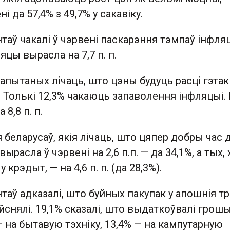
і да 57,4% з 49,7% у сакавіку.
таў чакалі ў чэрвені паскарэння тэмпаў інфляц
яцы вырасла на 7,7 п. п.
.) апытаных лічаць, што цэны будуць расці гэта
р. Толькі 12,3% чакаюць запаволення інфляцыі. 
 8,8 п. п.
беларусаў, якія лічаць, што цяпер добры час 
вырасла ў чэрвені на 2,6 п.п. — да 34,1%, а тых, 
 крэдыт, — на 4,6 п. п. (да 28,3%).
таў адказалі, што буйных пакупак у апошнія т
снялі. 19,1% сказалі, што выдаткоўвалі грошы
— на бытавую тэхніку, 13,4% — на кампутарную