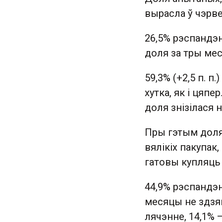
вырасла ў чэрвен
26,5% рэспандэн
доля за тры мес
59,3% (+2,5 п. п
хутка, як і цяпе
доля знізілася на
Пры гэтым доля 
вялікіх пакупак, 
гатовы купляць у
44,9% рэспандэн
месяцы не здзяй
лячэнне, 14,1% 