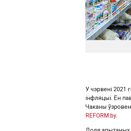
У чэрвені 2021
інфляцыі. Ён па
Чаканы ўзровень
REFORM.by
.
Доля апытаных,