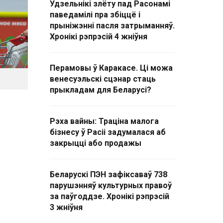
Удзельнікі злёту пад Расонамі
паведамілі пра збіццё і
прыніжэнні пасля затрыманняў.
Хронікі рэпрэсій 4 жніўня
Перамовы ў Каракасе. Ці можа
венесуэльскі сцэнар стаць
прыкладам для Беларусі?
Рэха вайны: Траціна малога
бізнесу ў Расіі задумалася аб
закрыцці або продажы
Беларускі ПЭН зафіксаваў 738
парушэнняў культурных правоў
за паўгоддзе. Хронікі рэпрэсій
3 жніўня