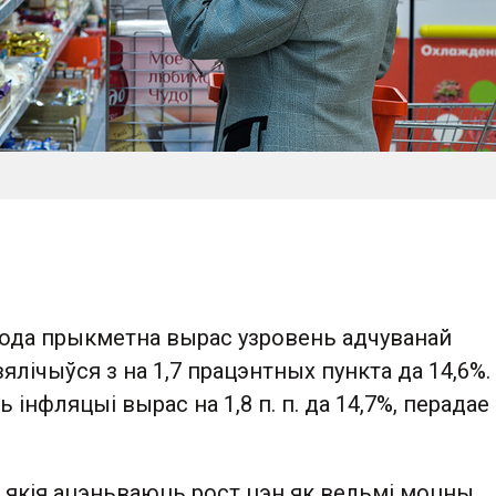
 года прыкметна вырас узровень адчуванай
вялічыўся з на 1,7 працэнтных пункта да 14,6%.
 інфляцыі вырас на 1,8 п. п. да 14,7%, перадае
 якія ацэньваюць рост цэн як вельмі моцны,