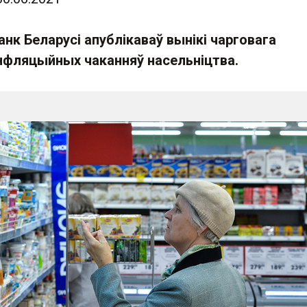
к Беларусі апублікаваў вынікі чарговага
нфляцыйных чаканняў насельніцтва.