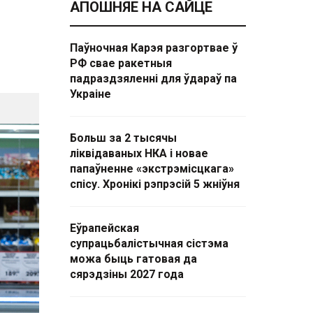
АПОШНЯЕ НА САЙЦЕ
Паўночная Карэя разгортвае ў
РФ свае ракетныя
падраздзяленні для ўдараў па
Украіне
Больш за 2 тысячы
ліквідаваных НКА і новае
папаўненне «экстрэмісцкага»
спісу. Хронікі рэпрэсій 5 жніўня
Еўрапейская
супрацьбалістычная сістэма
можа быць гатовая да
сярэдзіны 2027 года