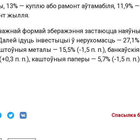
ты, 13% — куплю або рамонт аўтамабіля, 11,9% —
нт жылля.
важнай формай зберажэння застаюцца наяўны
). Далей ідуць інвестыцыі ў нерухомасць — 27,1%
каштоўныя металы — 15,5% (-1,5 п. п.), банкаўскія
+0,3 п. п.), каштоўныя паперы — 5,7% (-1,5 п. п.)
Спасылка 