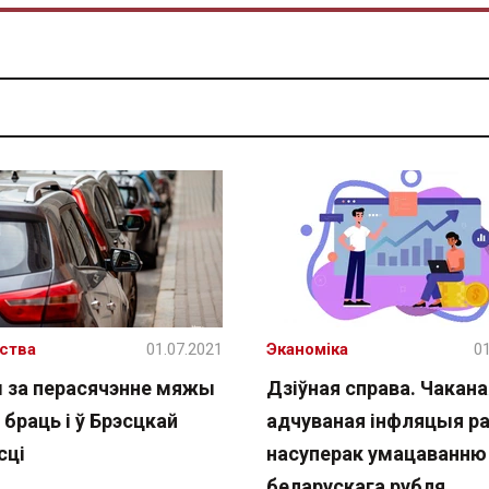
ства
01.07.2021
Эканоміка
01
 за перасячэнне мяжы
Дзіўная справа. Чакана
 браць і ў Брэсцкай
адчуваная інфляцыя р
сці
насуперак умацаванню
беларускага рубля