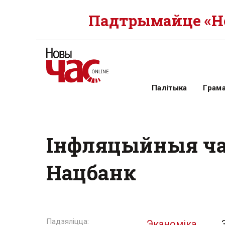
Падтрымайце «Но
Палітыка
Грам
Інфляцыйныя чак
Нацбанк
Эканоміка