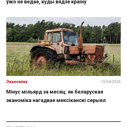
ўжо не ведае, куды вядзе краіну
Эканоміка
10.04.2026
Мінус мільярд за месяц: як беларуская
эканоміка нагадвае мексіканскі серыял