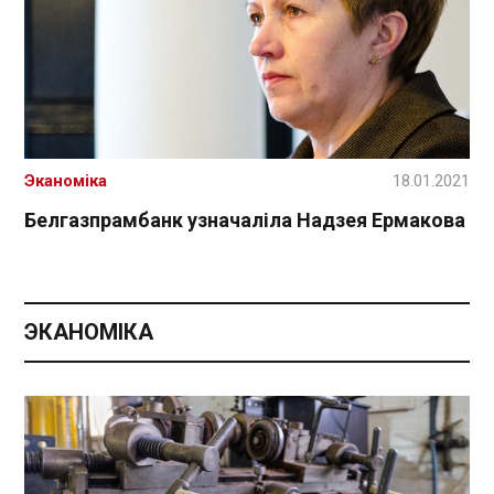
Эканоміка
18.01.2021
Белгазпрамбанк узначаліла Надзея Ермакова
ЭКАНОМІКА