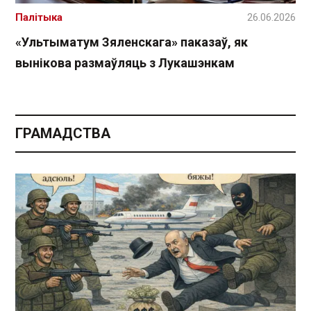
Палітыка
26.06.2026
«Ультыматум Зяленскага» паказаў, як
вынікова размаўляць з Лукашэнкам
ГРАМАДСТВА