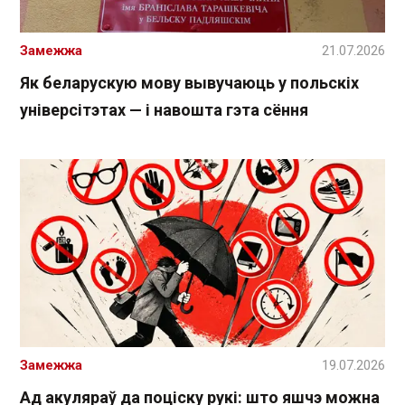
Замежжа
21.07.2026
Як беларускую мову вывучаюць у польскіх
універсітэтах — і навошта гэта сёння
Замежжа
19.07.2026
Ад акуляраў да поціску рукі: што яшчэ можна