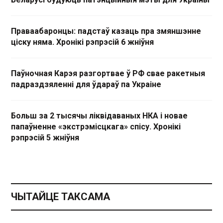
Праваабаронцы: падстаў казаць пра змяншэнне
ціску няма. Хронікі рэпрэсій 6 жніўня
Паўночная Карэя разгортвае ў РФ свае ракетныя
падраздзяленні для ўдараў па Украіне
Больш за 2 тысячы ліквідаваных НКА і новае
папаўненне «экстрэмісцкага» спісу. Хронікі
рэпрэсій 5 жніўня
ЧЫТАЙЦЕ ТАКСАМА