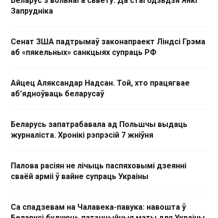
Беларус з вольнага сьвету. Да стагодзьдзя Янкі
Запрудніка
Сенат ЗША падтрымаў законапраект Ліндсі Грэма
аб «пякельных» санкцыях супраць РФ
Айцец Аляксандар Надсан. Той, хто працягвае
аб'ядноўваць беларусаў
Беларусь запатрабавала ад Польшчы выдаць
журналіста. Хронікі рэпрэсій 7 жніўня
Палова расіян не лічыць паспяховымі дзеянні
сваёй арміі ў вайне супраць Украіны
Са спадзевам на Чалавека-павука: навошта ў
Беларусі будуюць патэнцыйныя мэты для Украіны