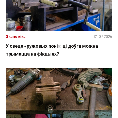
Эканоміка
31.07.2026
У свеце «ружовых поні»: ці доўга можна
трымацца на фікцыях?