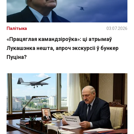
Палітыка
03.07.2026
«Працяглая камандзіроўка»: ці атрымаў
Лукашэнка нешта, апроч экскурсіі ў бункер
Пуціна?