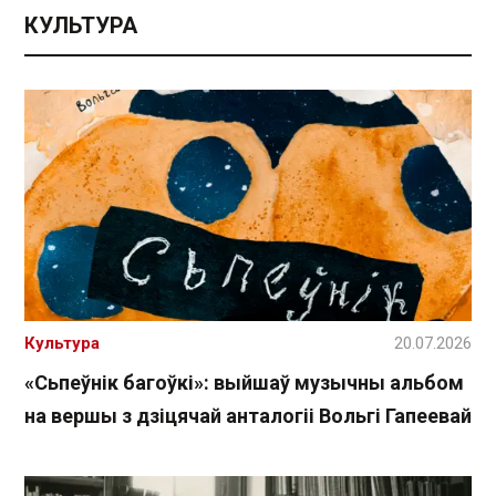
КУЛЬТУРА
Культура
20.07.2026
«Сьпеўнік багоўкі»: выйшаў музычны альбом
на вершы з дзіцячай анталогіі Вольгі Гапеевай