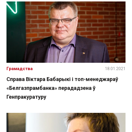
Грамадства
18.01.2021
Справа Віктара Бабарыкі і топ-менеджараў
«Белгазпрамбанка» перададзена ў
Генпракуратуру