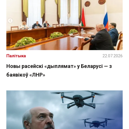
Палітыка
22.07.2026
Новы расейскі «дыплямат» у Беларусі — з
баявікоў «ЛНР»