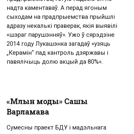
надта каментаваў. А перад ягоным
сыходам на прадпрыемства прыйшлі
адразу некалькі праверак, якія выявілі
«шэраг парушэнняў». Ужо ў сярэдзіне
2014 году Лукашэнка загадаў «узяць
„Керамін“ пад кантроль дзяржавы і
павялічыць долю акцый да 80%».
«Млын моды» Сашы
Варламава
Сумесны праект БДУ і мадэльнага