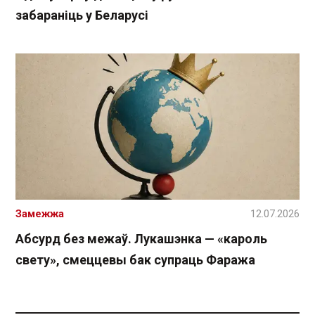
забараніць у Беларусі
Замежжа
12.07.2026
Абсурд без межаў. Лукашэнка — «кароль
свету», смеццевы бак супраць Фаража