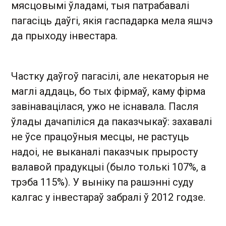
мясцовымі ўладамі, тыя патрабавалі
пагасіць даўгі, якія гаспадарка мела яшчэ
да прыходу інвестара.
Частку даўгоў пагасілі, але некаторыя не
маглі аддаць, бо тых фірмаў, каму фірма
завінавацілася, ужо не існавала. Пасля
ўлады дачапіліся да паказчыкаў: захавалі
не ўсе працоўныя месцы, не растуць
надоі, не выканалі паказчык прыросту
валавой прадукцыі (было толькі 107%, а
трэба 115%). У выніку па рашэнні суду
калгас у інвестараў забралі ў 2012 годзе.