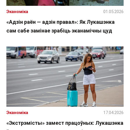
Эканоміка
01.05.2026
«Адзін раён — адзін правал»: Як Лукашэнка
сам сабе замінае зрабіць эканамічны цуд
Эканоміка
17.04.2026
«Экстрэмісты» замест працоўных: Лукашэнка