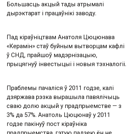
Большасць акцый тады атрымалі
дырэктарат і працаўнікі заводу.
Пад кіраўніцтвам Анатоля Цюцюнава
«Керамін» стаў буйным вытворцам кафлі
ў СНД, прайшоў мадэрнізацыю,
прыцягнуў інвестыцыі і новыя тэхналогіі.
Праблемы пачаліся ў 2011 годзе, калі
дзяржава рэзка вырашыла павялічыць
сваю долю акцый у прадпрыемстве — з
3% да 57%. Анатоль Цюцюнаў у 2011
годзе пакінуў пост кіраўніка
прадпрыемства, гэтую падзею ён не