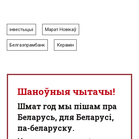
інвестыцыі
Марат Новікаў
Белгазпрамбанк
Керамін
Шаноўныя чытачы!
Шмат год мы пішам пра
Беларусь, для Беларусі,
па-беларуску.