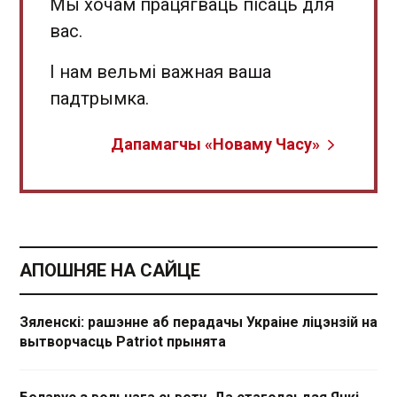
Мы хочам працягваць пісаць для
вас.
І нам вельмі важная ваша
падтрымка.
Дапамагчы «Новаму Часу»
АПОШНЯЕ НА САЙЦЕ
Зяленскі: рашэнне аб перадачы Украіне ліцэнзій на
вытворчасць Patriot прынята