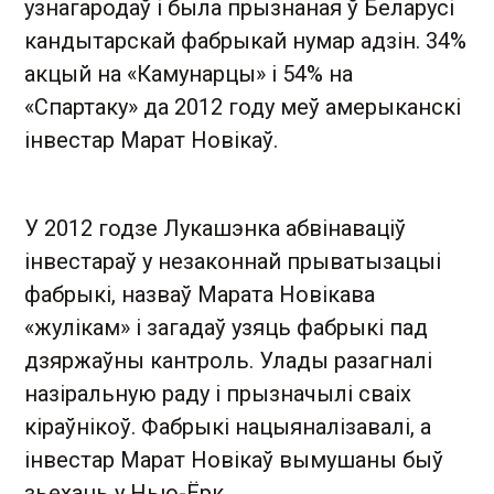
узнагародаў і была прызнаная ў Беларусі
кандытарскай фабрыкай нумар адзін. 34%
акцый на «Камунарцы» і 54% на
«Спартаку» да 2012 году меў амерыканскі
інвестар Марат Новікаў.
У 2012 годзе Лукашэнка абвінаваціў
інвестараў у незаконнай прыватызацыі
фабрыкі, назваў Марата Новікава
«жулікам» і загадаў узяць фабрыкі пад
дзяржаўны кантроль. Улады разагналі
назіральную раду і прызначылі сваіх
кіраўнікоў. Фабрыкі нацыяналізавалі, а
інвестар Марат Новікаў вымушаны быў
зьехаць у Нью-Ёрк.