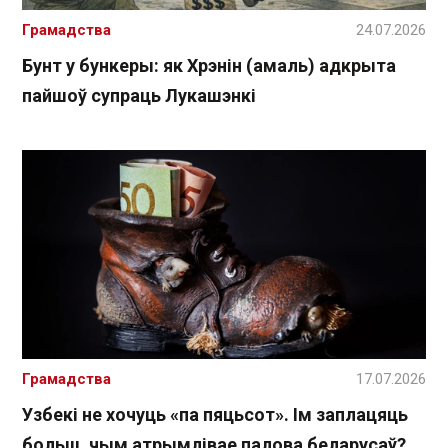
Грамадства
24.07.2026
Бунт у бункеры: як Хрэнін (амаль) адкрыта
пайшоў супраць Лукашэнкі
Грамадства
17.07.2026
Узбекі не хочуць «па пяцьсот». Ім заплацяць
больш, чым атрымлівае палова беларусаў?