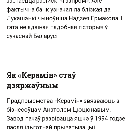
застаецца расійскі «Газпром». Але
фактычна банк узначаліла блізкая да
Лукашэнкі чыноўніца Надзея Ермакова. І
гэта не адзіная падобная гісторыя ў
сучаснай Беларусі.
Як «Керамін» стаў
дзяржаўным
Прадпрыемства «Керамін» звязваюць з
бізнесоўцам Анатолем Цюцюнавым.
Завод пачаў развівацца яшчэ ў 1994 годзе
пасля ільготнай прыватызацыі.