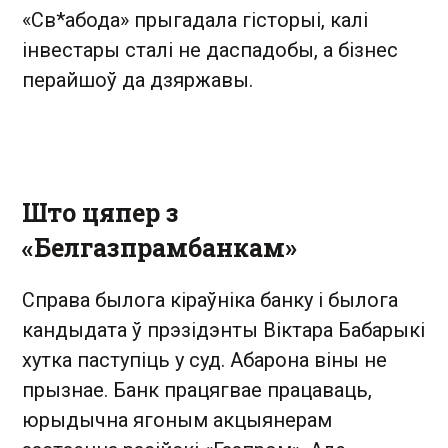
«Св*абода» прыгадала гісторыі, калі
інвестары сталі не даспадобы, а бізнес
перайшоў да дзяржавы.
Што цяпер з
«Белгазпрамбанкам»
Справа былога кіраўніка банку і былога
кандыдата ў прэзідэнты Віктара Бабарыкі
хутка паступіць у суд. Абарона віны не
прызнае. Банк працягвае працаваць,
юрыдычна ягоным акцыянерам