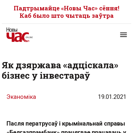
Падтрымайце «Новы Час» сёння!
Каб было што чытаць заўтра
Як дзяржава «адціскала»
бізнес у інвестараў
Эканоміка
19.01.2021
Пасля ператрусаў і крымінальнай справы
«Белгазпрамбанк» працягвае працаваць у