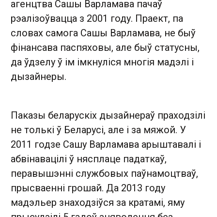
агенцтва Сашы Варламава пачаў
рэалізоўвацца з 2001 году. Праект, па
словах самога Сашы Варламава, не быў
фінансава паспяховы, але быў статусны,
да ўдзелу ў ім імкнуліся многія мадэлі і
дызайнеры.
Паказы беларускіх дызайнераў праходзілі
не толькі ў Беларусі, але і за мяжой. У
2011 годзе Сашу Варламава арыштавалі і
абвінавацілі ў нясплаце падаткаў,
перавышэнні службовых паўнамоцтваў,
прысваенні грошай. Да 2013 году
мадэльер знаходзіўся за кратамі, яму