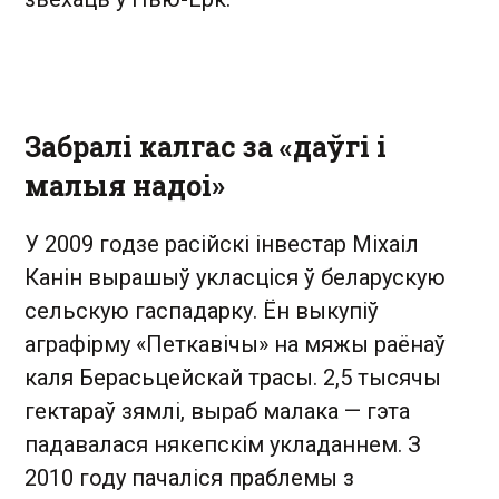
Забралі калгас за «даўгі і
малыя надоі»
У 2009 годзе расійскі інвестар Міхаіл
Канін вырашыў укласціся ў беларускую
сельскую гаспадарку. Ён выкупіў
аграфірму «Петкавічы» на мяжы раёнаў
каля Берасьцейскай трасы. 2,5 тысячы
гектараў зямлі, выраб малака — гэта
падавалася някепскім укладаннем. З
2010 году пачаліся праблемы з