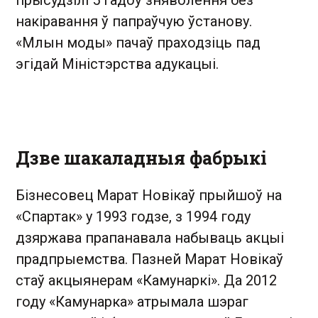
прысудзілі 5 гадоў зняволення без
накіравання ў папраўчую ўстанову.
«Млын моды» пачаў праходзіць пад
эгідай Міністэрства адукацыі.
Дзве шакаладныя фабрыкі
Бізнесовец Марат Новікаў прыйшоў на
«Спартак» у 1993 годзе, з 1994 году
дзяржава прапанавала набываць акцыі
прадпрыемства. Пазней Марат Новікаў
стаў акцыянерам «Камунаркі». Да 2012
году «Камунарка» атрымала шэраг