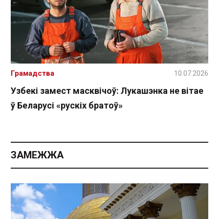
Грамадства
10.07.2026
Узбекі замест масквічоў: Лукашэнка не вітае
ў Беларусі «рускіх братоў»
ЗАМЕЖЖА