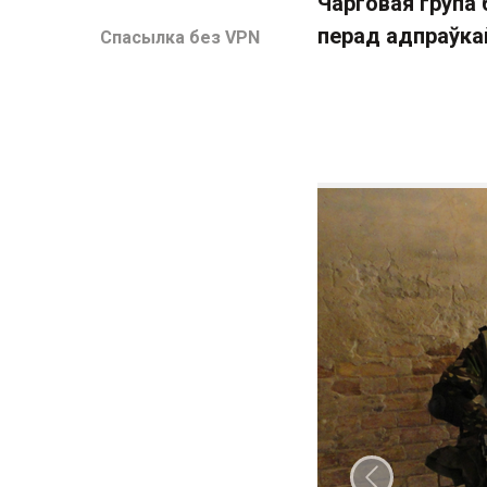
Чарговая група
перад адпраўка
Спасылка без VPN