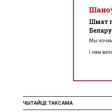
Шано
Шмат г
Белару
Мы хочам
І нам ве
ЧЫТАЙЦЕ ТАКСАМА