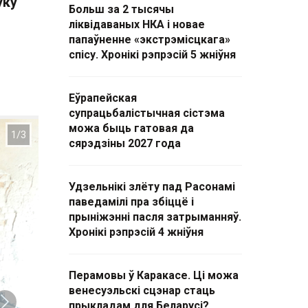
ўку
Больш за 2 тысячы
ліквідаваных НКА і новае
папаўненне «экстрэмісцкага»
спісу. Хронікі рэпрэсій 5 жніўня
Еўрапейская
супрацьбалістычная сістэма
можа быць гатовая да
сярэдзіны 2027 года
Удзельнікі злёту пад Расонамі
паведамілі пра збіццё і
прыніжэнні пасля затрыманняў.
Хронікі рэпрэсій 4 жніўня
Перамовы ў Каракасе. Ці можа
венесуэльскі сцэнар стаць
прыкладам для Беларусі?