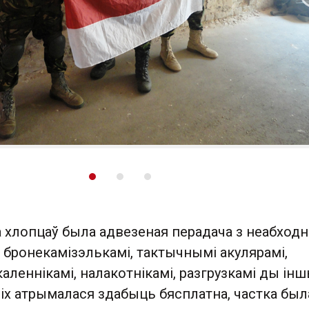
 слайд
 хлопцаў была адвезеная перадача з неабход
: бронекамізэлькамі, тактычнымі акулярамі,
каленнікамі, налакотнікамі, разгрузкамі ды ін
з іх атрымалася здабыць бясплатна, частка был