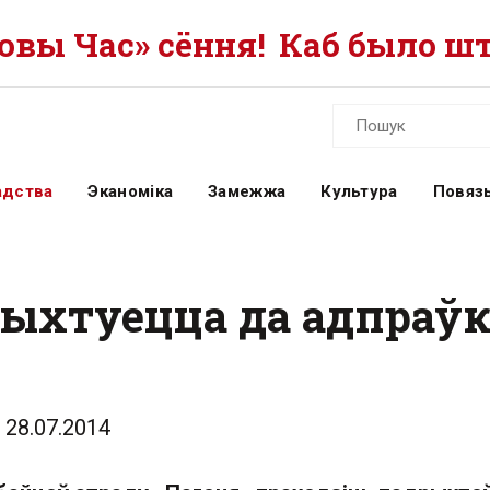
вы Час» сёння!
Каб было шт
адства
Эканоміка
Замежжа
Культура
Повязь
рыхтуецца да адпраўк
28.07.2014