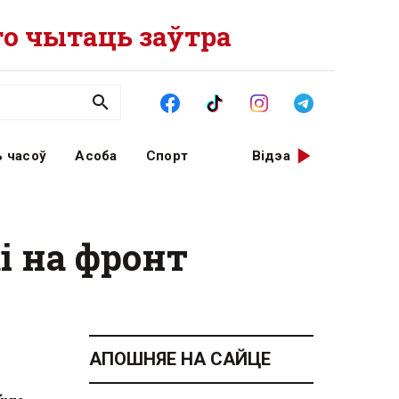
о чытаць заўтра
 часоў
Асоба
Спорт
Відэа
і на фронт
АПОШНЯЕ НА САЙЦЕ