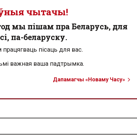
ўныя чытачы!
од мы пішам пра Беларусь, для
сі, па-беларуску.
 працягваць пісаць для вас.
льмі важная ваша падтрымка.
Дапамагчы «Новаму Часу»