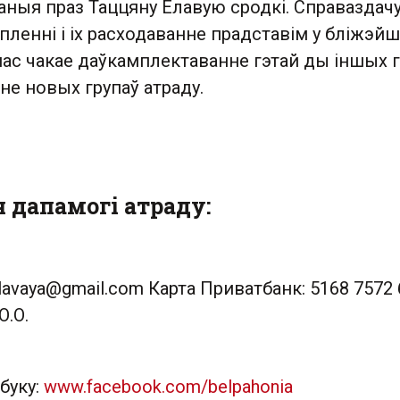
аныя праз Таццяну Елавую сродкі. Справаздачу
ленні і іх расходаванне прадставім у бліжэй
нас чакае даўкамплектаванне гэтай ды іншых 
не новых групаў атраду.
 дапамогі атраду:
elavaya@gmail.com
Карта Приватбанк: 5168 7572 
О.О.
буку:
www.facebook.com/belpahonia