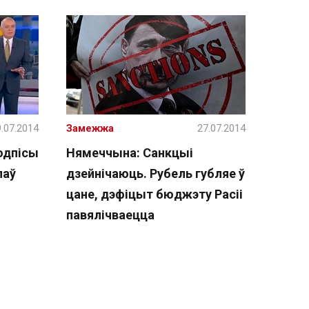
.07.2014
Замежжа
27.07.2014
одпісы
Нямеччына: Санкцыі
лаў
дзейнічаюць. Рубель губляе ў
цане, дэфіцыт бюджэту Расіі
павялічваецца