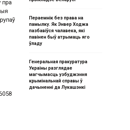
 пра
шыя
Пераемнік без права на
групаў
памылку. Як Энвер Ходжа
пазбавіўся чалавека, які
павінен быў атрымаць яго
ўладу
Генеральная пракуратура
Украіны разглядае
магчымасць узбуджэння
крымінальнай справы ў
дачыненні да Лукашэнкі
6058