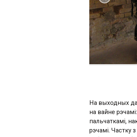
Папярэдні
На выходных да
на вайне рэчамі
пальчаткамі, на
рэчамі. Частку 