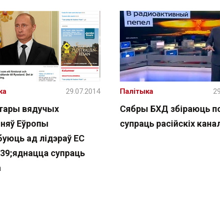
жа
29.07.2014
Палітыка
29
тары вядучых
Сябры БХД збіраюць п
няў Еўропы
супраць расійскіх кана
буюць ад лідэраў ЕС
39;яднацца супраць
а