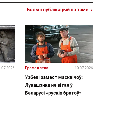
Больш публікацый па тэме
.07.2026
Грамадства
10.07.2026
Узбекі замест масквічоў:
Лукашэнка не вітае ў
Беларусі «рускіх братоў»