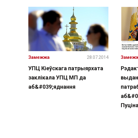
Замежжа
28.07.2014
Замеж
УПЦ Кіеўскага патрыярхата
Рэдак
заклікала УПЦ МП да
выдан
аб&#039;яднання
патра
аб&#0
Пуцін