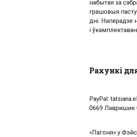
набытая за сабр
грашовыя паступ
дні. Наперадзе 
і ўкамплектаван
Рахункі для
PayPal:
tatsiana.
0669 Лавришик 
«Пагоня» у Фэйс