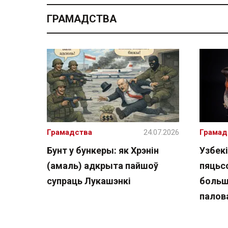
ГРАМАДСТВА
Грамадства
24.07.2026
Грамад
Бунт у бункеры: як Хрэнін
Узбекі
(амаль) адкрыта пайшоў
пяцьсо
супраць Лукашэнкі
больш
палов