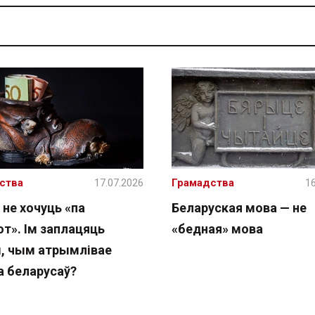
ства
17.07.2026
Грамадства
16
 не хочуць «па
Беларуская мова — не
т». Ім заплацяць
«бедная» мова
, чым атрымлівае
а беларусаў?