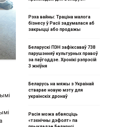
Наступны слайд
Рэха вайны: Траціна малога
бізнесу ў Расіі задумалася аб
закрыцці або продажы
Беларускі ПЭН зафіксаваў 738
парушэнняў культурных правоў
за паўгоддзе. Хронікі рэпрэсій
3 жніўня
Беларусь на мяжы з Украінай
стварае новую мэту для
нымі
украінскіх дронаў
шымі
Расія можа абвясціць
а
«тэхнічны дэфолт» па
прыкладзе Беларусі