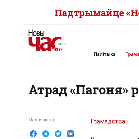
Падтрымайце «Но
Палітыка
Грам
Атрад «Пагоня» 
Грамадства