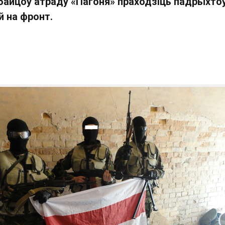
 байцоў атраду
«
Пагоня
»
праходзіць падрыхто
й на фронт.