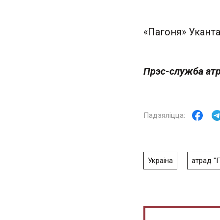
«Пагоня» Укант
Прэс-служба атр
Украіна
атрад "