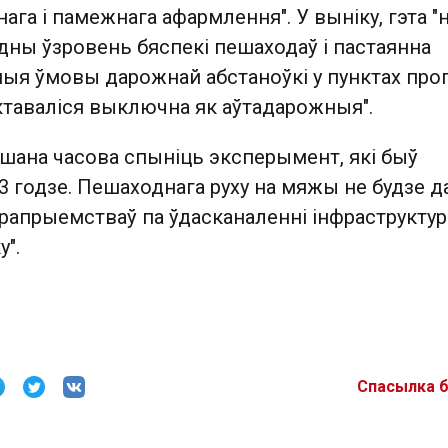
ага і памежнага афармлення". У выніку, гэта "
дны ўзровень бяспекі пешаходаў і пастаянна
ыя ўмовы дарожнай абстаноўкі у пунктах проп
ктаваліся выключна як аўтадарожныя".
шана часова спыніць эксперымент, які быў
3 годзе. Пешаходнага руху на мяжы не будзе д
рапрыемстваў па ўдасканаленні інфраструкту
у".
Спасылка 