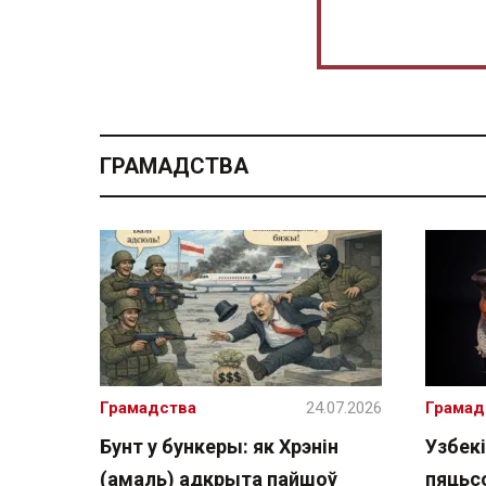
ГРАМАДСТВА
Грамадства
24.07.2026
Грамад
Бунт у бункеры: як Хрэнін
Узбекі
(амаль) адкрыта пайшоў
пяцьсо