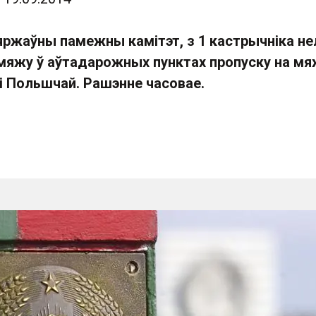
яржаўны памежны камітэт, з 1 кастрычніка не
 мяжу ў аўтадарожных пунктах пропуску на м
 і Польшчай. Рашэнне часовае.