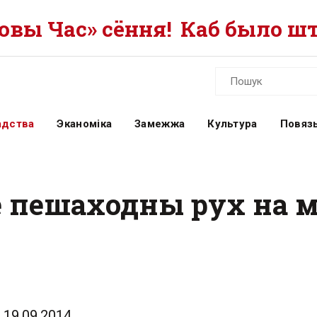
вы Час» сёння!
Каб было шт
адства
Эканоміка
Замежжа
Культура
Повязь
 пешаходны рух на м
19.09.2014