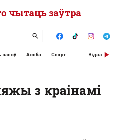
о чытаць заўтра
 часоў
Асоба
Спорт
Відэа
яжы з краінамі