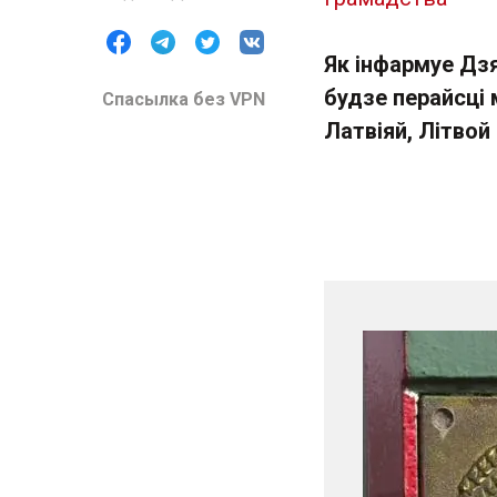
Як інфармуе Дз
будзе перайсці
Спасылка без VPN
Латвіяй, Літвой