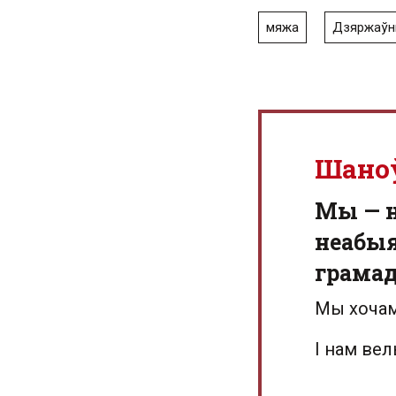
мяжа
Дзяржаўн
Шано
Мы — 
неабыя
грамад
Мы хочам
І нам ве