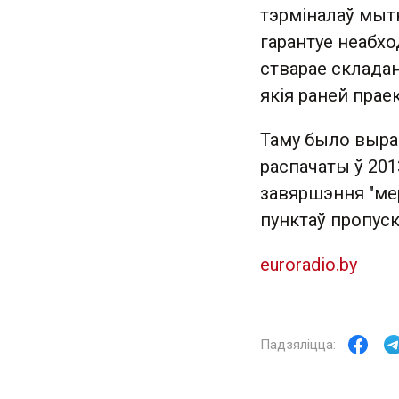
тэрміналаў мытн
гарантуе неабхо
стварае складан
якія раней прае
Таму было выра
распачаты ў 201
завяршэння "ме
пунктаў пропуск
euroradio.by