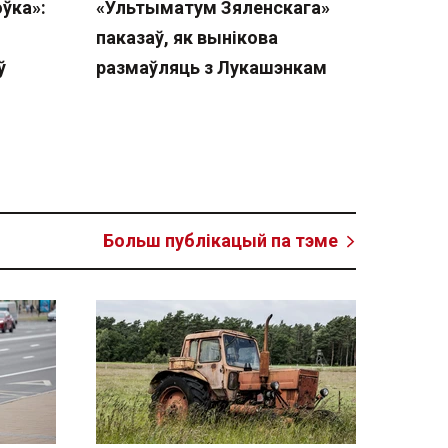
ўка»:
«Ультыматум Зяленскага»
паказаў, як вынікова
ў
размаўляць з Лукашэнкам
Больш публікацый па тэме