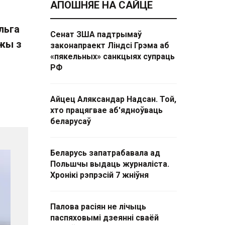
АПОШНЯЕ НА САЙЦЕ
льга
Сенат ЗША падтрымаў
яжы з
законапраект Ліндсі Грэма аб
«пякельных» санкцыях супраць
РФ
Айцец Аляксандар Надсан. Той,
хто працягвае аб'ядноўваць
беларусаў
Беларусь запатрабавала ад
Польшчы выдаць журналіста.
Хронікі рэпрэсій 7 жніўня
Палова расіян не лічыць
паспяховымі дзеянні сваёй