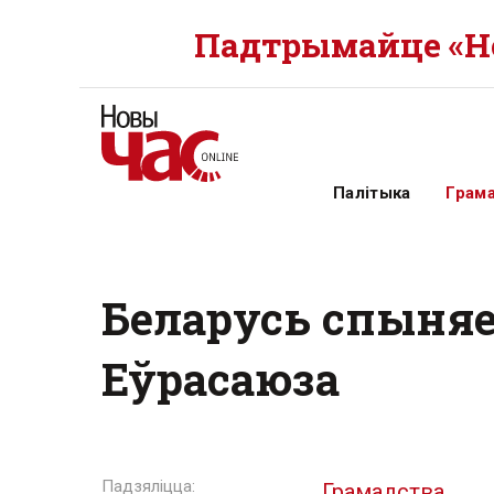
Падтрымайце «Но
Палітыка
Грам
Беларусь спыняе
Еўрасаюза
Грамадства