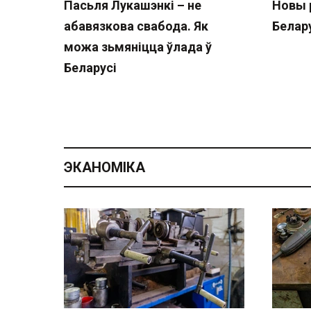
Пасьля Лукашэнкі – не
Новы 
абавязкова свабода. Як
Белару
можа зьмяніцца ўлада ў
Беларусі
ЭКАНОМІКА