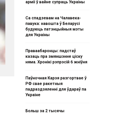
арміі ў вайне супраць Украіны
Са спадзевам на Чалавека-
павука: навошта ў Беларусі
будуюць патэнцыйныя мэты
для Украіны
Праваабаронцы: падстаў
казаць пра змяншэнне ціску
няма. Хронікі рэпрэсій 6 жніўня
Паўночная Карэя разгортвае ў
РФ свае ракетныя
падраздзяленні для ўдараў па
Украіне
Больш за 2 тысячы