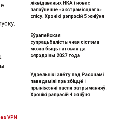
ліквідаваных НКА і новае
не
папаўненне «экстрэмісцкага»
спісу. Хронікі рэпрэсій 5 жніўня
уску,
Еўрапейская
супрацьбалістычная сістэма
можа быць гатовая да
сярэдзіны 2027 года
а
ры
Удзельнікі злёту пад Расонамі
паведамілі пра збіццё і
прыніжэнні пасля затрыманняў.
Хронікі рэпрэсій 4 жніўня
без VPN