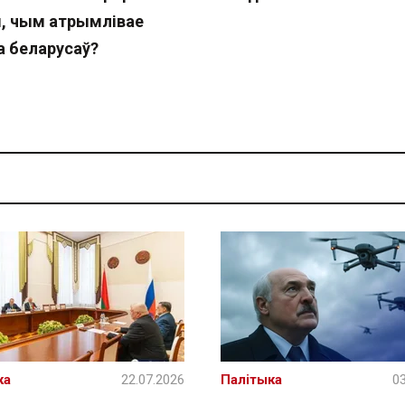
, чым атрымлівае
а беларусаў?
ка
22.07.2026
Палітыка
03