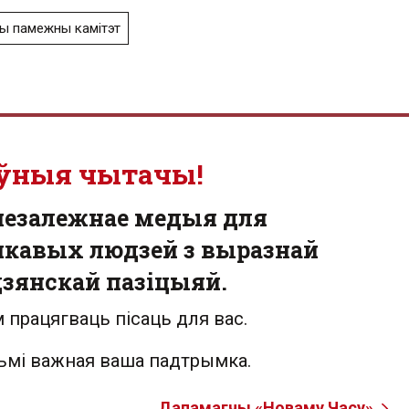
ы памежны камітэт
ўныя чытачы!
незалежнае медыя для
кавых людзей з выразнай
зянскай пазіцыяй.
 працягваць пісаць для вас.
льмі важная ваша падтрымка.
Дапамагчы «Новаму Часу»