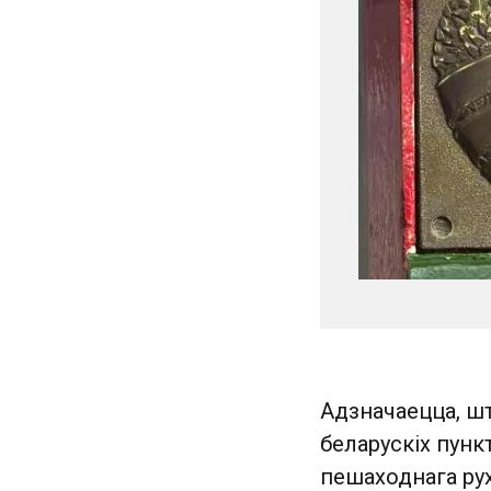
Адзначаецца, ш
беларускіх пунк
пешаходнага ру