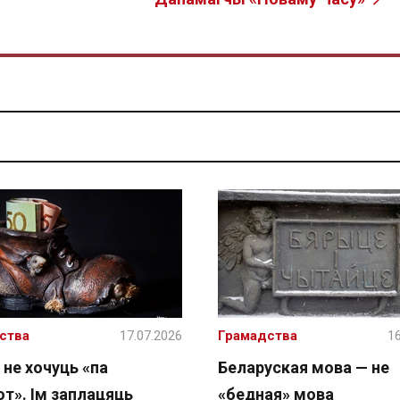
ства
17.07.2026
Грамадства
16
 не хочуць «па
Беларуская мова — не
т». Ім заплацяць
«бедная» мова