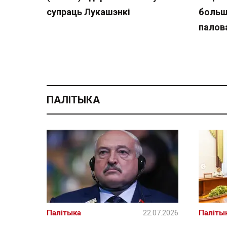
супраць Лукашэнкі
больш
палов
ПАЛІТЫКА
Палітыка
22.07.2026
Паліты