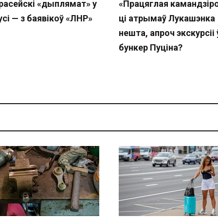
расейскі «дыплямат» у
«Працяглая камандзіро
сі — з баявікоў «ЛНР»
ці атрымаў Лукашэнка
нешта, апроч экскурсіі 
бункер Пуціна?