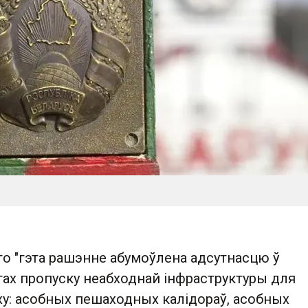
то "гэта рашэнне абумоўлена адсутнасцю ў
тах пропуску неабходнай інфраструктуры для
ху: асобных пешаходных калідораў, асобных