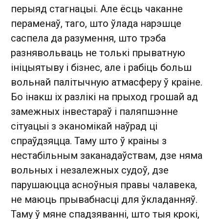
перыяд стагнацыі. Але ёсць чаканне
пераменаў, таго, што ўлада нарэшце
саспела да разумення, што трэба
разнявольваць не толькі прыватную
ініцыятыву і бізнес, але і рабіць больш
вольнай палітычную атмасферу ў краіне.
Бо інакш іх разлікі на прыход грошай ад
замежных інвестараў і паляпшэнне
сітуацыі з эканомікай наўрад ці
спраўдзяцца. Таму што ў краіны з
нестабільным заканадаўствам, дзе няма
вольных і незалежных судоў, дзе
парушаюцца асноўныя правы чалавека,
не маюць прывабнасці для ўкладанняў.
Таму ў мяне спадзяванні, што тыя крокі,