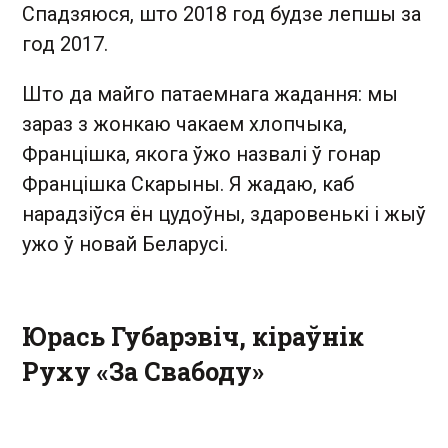
Спадзяюся, што 2018 год будзе лепшы за
год 2017.
Што да майго патаемнага жадання: мы
зараз з жонкаю чакаем хлопчыка,
Францішка, якога ўжо назвалі ў гонар
Францішка Скарыны. Я жадаю, каб
нарадзіўся ён цудоўны, здаровенькі і жыў
ужо ў новай Беларусі.
Юрась Губарэвіч, кіраўнік
Руху «За Свабоду»