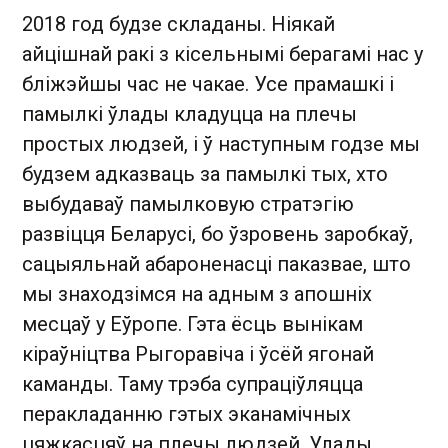
2018 год будзе складаны. Ніякай
айцішнай ракі з кісельнымі берагамі нас у
бліжэйшы час не чакае. Усе прамашкі і
памылкі ўлады кладуцца на плечы
простых людзей, і ў наступным годзе мы
будзем адказваць за памылкі тых, хто
выбудаваў памылковую стратэгію
развіцця Беларусі, бо ўзровень заробкаў,
сацыяльнай абароненасці паказвае, што
мы знаходзімся на адным з апошніх
месцаў у Еўропе. Гэта ёсць вынікам
кіраўніцтва Рыгоравіча і ўсёй ягонай
каманды. Таму трэба супраціўляцца
перакладанню гэтых эканамічных
цяжкасцяў на плечы людзей. Улады