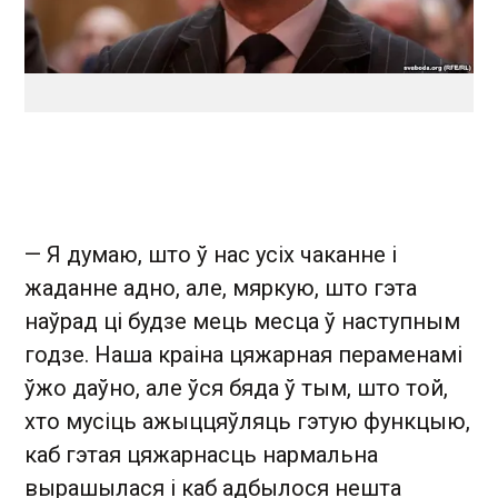
— Я думаю, што ў нас усіх чаканне і
жаданне адно, але, мяркую, што гэта
наўрад ці будзе мець месца ў наступным
годзе. Наша краіна цяжарная пераменамі
ўжо даўно, але ўся бяда ў тым, што той,
хто мусіць ажыццяўляць гэтую функцыю,
каб гэтая цяжарнасць нармальна
вырашылася і каб адбылося нешта