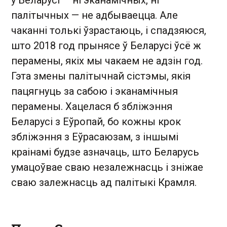
у Беларусі — ні эканамічных, ні
палітычных — не адбываецца. Але
чаканні толькі ўзрастаюць, і спадзяюся,
што 2018 год прынясе ў Беларусі ўсё ж
перамены, якіх мы чакаем не адзін год.
Гэта змены палітычнай сістэмы, якія
пацягнуць за сабою і эканамічныя
перамены. Хацелася б збліжэння
Беларусі з Еўропай, бо кожны крок
збліжэння з Еўрасаюзам, з іншымі
краінамі будзе азначаць, што Беларусь
умацоўвае сваю незалежнасць і зніжае
сваю залежнасць ад палітыкі Крамля.