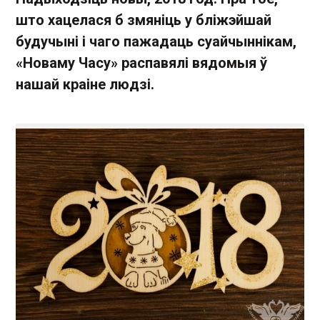
што хацелася б змяніць у бліжэйшай
будучыні і чаго пажадаць суайчыннікам,
«Новаму Часу» распавялі вядомыя ў
нашай краіне людзі.