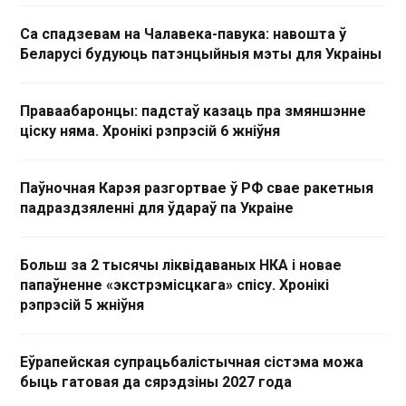
Са спадзевам на Чалавека-павука: навошта ў
Беларусі будуюць патэнцыйныя мэты для Украіны
Праваабаронцы: падстаў казаць пра змяншэнне
ціску няма. Хронікі рэпрэсій 6 жніўня
Паўночная Карэя разгортвае ў РФ свае ракетныя
падраздзяленні для ўдараў па Украіне
Больш за 2 тысячы ліквідаваных НКА і новае
папаўненне «экстрэмісцкага» спісу. Хронікі
рэпрэсій 5 жніўня
Еўрапейская супрацьбалістычная сістэма можа
быць гатовая да сярэдзіны 2027 года