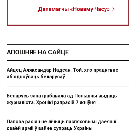
Дапамагчы «Новаму Часу»
АПОШНЯЕ НА САЙЦЕ
Айцец Аляксандар Надсан. Той, хто працягвае
аб'ядноўваць беларусаў
Беларусь запатрабавала ад Польшчы выдаць
журналіста. Хронікі рэпрэсій 7 жніўня
Палова расіян не лічыць паспяховымі дзеянні
сваёй арміі ў вайне супраць Украіны