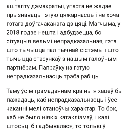
кшталту дэмакратыі, упарта не жадае
прызнаваць гэтую цяжарнасць і не хоча
гэтага доўгачаканага дзіцяці. Магчыма, у
2018 годзе нешта і адбудзецца, бо
сітуацыя вельмі непрадказальная, гэта
што тычыцца палітычнай сістэмы і што
тычыцца стасункаў з нашым галоўным
партнёрам. Папраўку на гэтую
непрадказальнасць трэба рабіць.
Таму ўсім грамадзянам краіны я хацеў бы
пажадаць, каб непрадказальнасць і ўсе
чаканні мелі станоўчы характар. То бок,
каб не было ніякіх катаклізмаў, і калі
штосьці б і адбывалася, то толькі ў