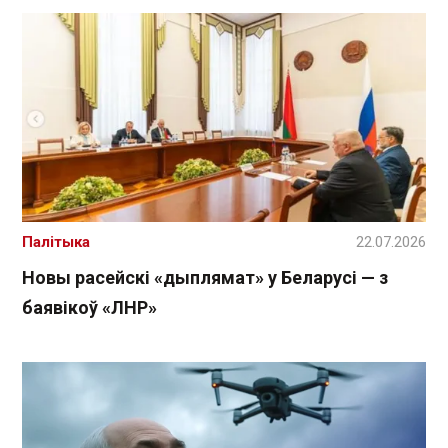
Палітыка
22.07.2026
Новы расейскі «дыплямат» у Беларусі — з
баявікоў «ЛНР»