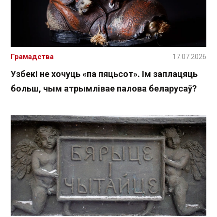
Грамадства
17.07.2026
Узбекі не хочуць «па пяцьсот». Ім заплацяць
больш, чым атрымлівае палова беларусаў?