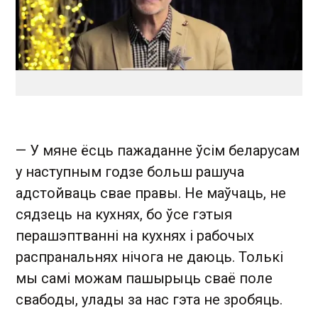
— У мяне ёсць пажаданне ўсім беларусам
у наступным годзе больш рашуча
адстойваць свае правы. Не маўчаць, не
сядзець на кухнях, бо ўсе гэтыя
перашэптванні на кухнях і рабочых
распранальнях нічога не даюць. Толькі
мы самі можам пашырыць сваё поле
свабоды, улады за нас гэта не зробяць.