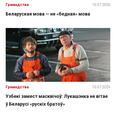
Грамадства
16.07.2026
Беларуская мова — не «бедная» мова
Грамадства
10.07.2026
Узбекі замест масквічоў: Лукашэнка не вітае
ў Беларусі «рускіх братоў»