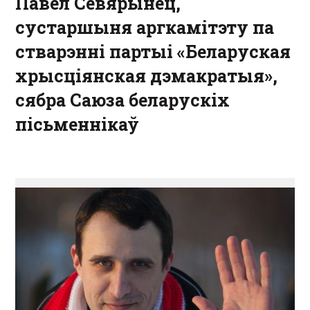
Павел Севярынец
,
сустаршыня аргкамітэту па
стварэнні партыі «Беларуская
хрысціянская дэмакратыя»,
сябра Саюза беларускіх
пісьменнікаў