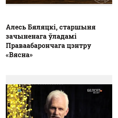
Алесь Бяляцкі, старшыня
зачыненага ўладамі
Праваабарончага цэнтру
«Вясна»