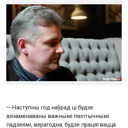
— Наступны год наўрад ці будзе
азнаменаваны важнымі палітычнымі
падзеямі, верагодна, будзе працягвацца