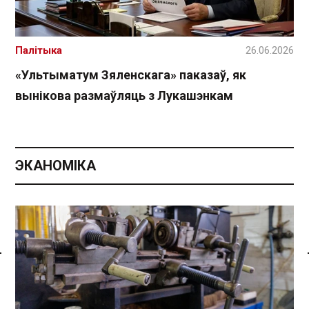
Палітыка
26.06.2026
«Ультыматум Зяленскага» паказаў, як
вынікова размаўляць з Лукашэнкам
ЭКАНОМІКА
Спасылка без VPN