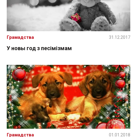
Грамадства
31.12.2017
У новы год з песімізмам
Грамадства
01.01.2018