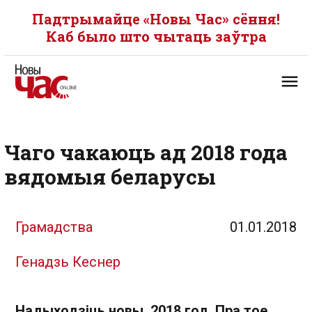
Падтрымайце «Новы Час» сёння!
Каб было што чытаць заўтра
Чаго чакаюць ад 2018 года
вядомыя беларусы
Грамадства
01.01.2018
Генадзь Кеснер
Надыходзіць новы, 2018 год. Пра тое,