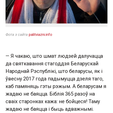
Фота з сайта
palitviazni.info
— Я чакаю, што шмат людзей далучацца
да святкавання стагоддзя Беларускай
Народнай Рэспублікі, што беларусы, як і
ўвесну 2017 года падымуцца дзеля таго,
каб памяняць гэты рэжым. А беларусам я
жадаю не баяцца. Біблія 365 разоў на
сваіх старонках кажа: не бойцеся! Таму
жадаю не баяцца і быць адважнымі.