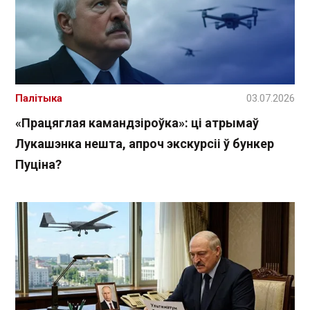
Палітыка
03.07.2026
«Працяглая камандзіроўка»: ці атрымаў
Лукашэнка нешта, апроч экскурсіі ў бункер
Пуціна?