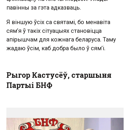
павінны за гэта адказваць.
Я віншую ўсіх са святамі, бо менавіта
сям’я ў такіх сітуацыях становіцца
апірышчам для кожнага беларуса. Таму
жадаю ўсім, каб добра было ў сям’і.
Рыгор Кастусёў,
старшыня
Партыі БНФ