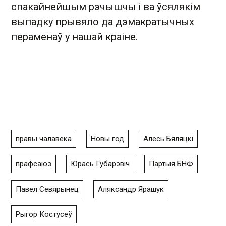
спакайнейшым рэчышчы і ва ўсялякім
выпадку прывяло да дэмакратычных
пераменаў у нашай краіне.
правы чалавека
Новы год
Алесь Бяляцкі
прафсаюз
Юрась Губарэвіч
Партыя БНФ
Павел Севярынец
Аляксандр Ярашук
Рыгор Костусеў