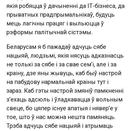
якія робяцца ў дачыненні да ІТ-бізнеса, да
прыватных прадпрымальнікаў, будуць
мець лагічны працяг і выльюцца ў
рэформы палітычнай сістэмы.
Беларусам я б пажадаў адчуць сябе
нацыяй, людзьмі, якія нясуць адказнасць
не толькі за сябе і за свае сем’і, але і за
краіну, дзе яны жывуць, каб быў настрой
на пабудову нармальнай краіны тут і
зараз. Каб гэты настрой змяніў памкненні
з’ехаць адсюль і ўладкавацца ў вольным
свеце, бо цяпер існуе апатыя і нявер’е у
тое, што ў нас можна нешта памяняць.
Трэба адчуць сябе нацыяй і атрымаць