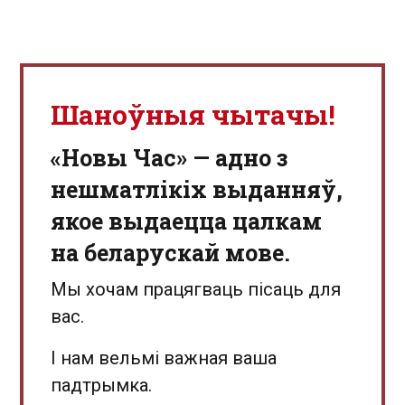
Шаноўныя чытачы!
«Новы Час» — адно з
нешматлікіх выданняў,
якое выдаецца цалкам
на беларускай мове.
Мы хочам працягваць пісаць для
вас.
І нам вельмі важная ваша
падтрымка.