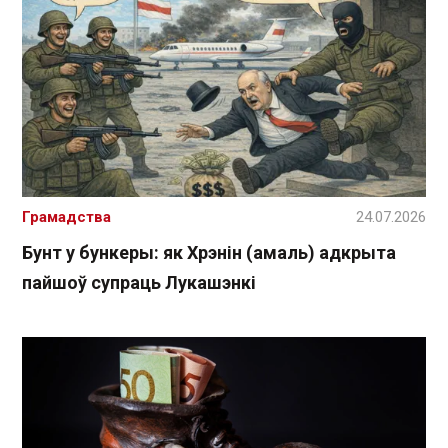
Грамадства
24.07.2026
Бунт у бункеры: як Хрэнін (амаль) адкрыта
пайшоў супраць Лукашэнкі