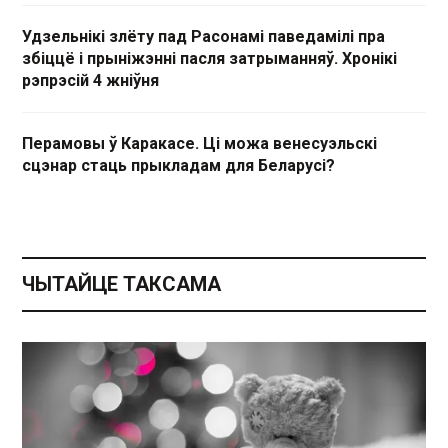
Удзельнікі злёту пад Расонамі паведамілі пра
збіццё і прыніжэнні пасля затрыманняў. Хронікі
рэпрэсій 4 жніўня
Перамовы ў Каракасе. Ці можа венесуэльскі
сцэнар стаць прыкладам для Беларусі?
ЧЫТАЙЦЕ ТАКСАМА