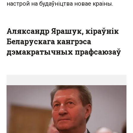
настрой на будаўніцтва новае краіны.
Аляксандр Ярашук, кіраўнік
Беларускага кангрэса
дэмакратычных прафсаюзаў