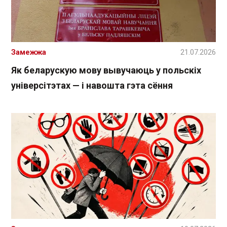
Замежжа
21.07.2026
Як беларускую мову вывучаюць у польскіх
універсітэтах — і навошта гэта сёння