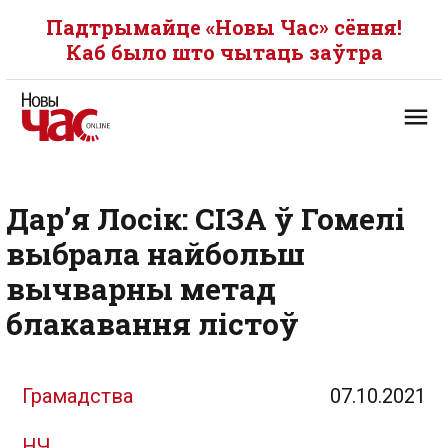
Падтрымайце «Новы Час» сёння!
Каб было што чытаць заўтра
Дар’я Лосік: СІЗА ў Гомелі
выбрала найбольш
вычварны метад
блакавання лістоў
Грамадства
07.10.2021
НЧ