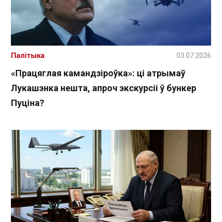
Палітыка
03.07.2026
«Працяглая камандзіроўка»: ці атрымаў
Лукашэнка нешта, апроч экскурсіі ў бункер
Пуціна?