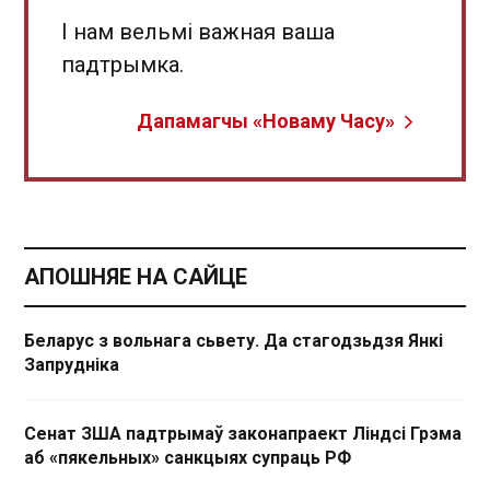
І нам вельмі важная ваша
падтрымка.
Дапамагчы «Новаму Часу»
АПОШНЯЕ НА САЙЦЕ
Беларус з вольнага сьвету. Да стагодзьдзя Янкі
Запрудніка
Сенат ЗША падтрымаў законапраект Ліндсі Грэма
аб «пякельных» санкцыях супраць РФ