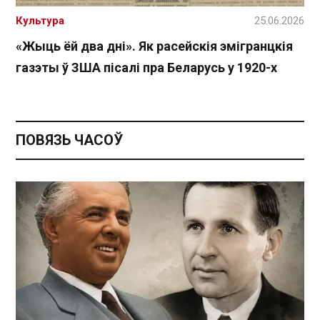
Культура
25.06.2026
«Жыць ёй два дні». Як расейскія эмігранцкія
газэты ў ЗША пісалі пра Беларусь у 1920-х
ПОВЯЗЬ ЧАСОЎ