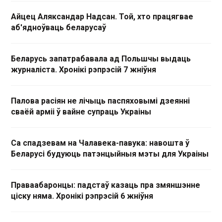
Айцец Аляксандар Надсан. Той, хто працягвае
аб'ядноўваць беларусаў
Беларусь запатрабавала ад Польшчы выдаць
журналіста. Хронікі рэпрэсій 7 жніўня
Палова расіян не лічыць паспяховымі дзеянні
сваёй арміі ў вайне супраць Украіны
Са спадзевам на Чалавека-павука: навошта ў
Беларусі будуюць патэнцыйныя мэты для Украіны
Праваабаронцы: падстаў казаць пра змяншэнне
ціску няма. Хронікі рэпрэсій 6 жніўня