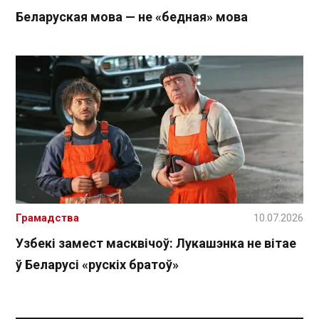
Беларуская мова — не «бедная» мова
Грамадства
10.07.2026
Узбекі замест масквічоў: Лукашэнка не вітае
ў Беларусі «рускіх братоў»