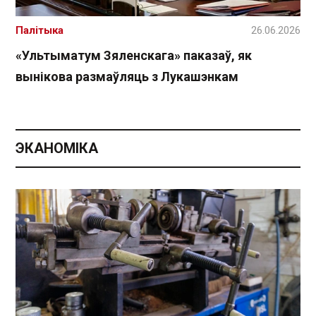
Палітыка
26.06.2026
«Ультыматум Зяленскага» паказаў, як
вынікова размаўляць з Лукашэнкам
ЭКАНОМІКА