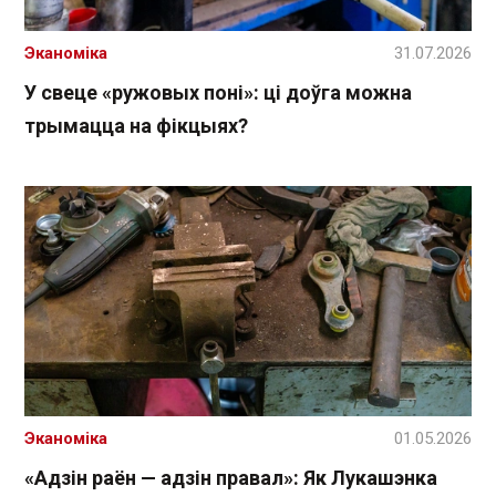
Эканоміка
31.07.2026
У свеце «ружовых поні»: ці доўга можна
трымацца на фікцыях?
Эканоміка
01.05.2026
«Адзін раён — адзін правал»: Як Лукашэнка