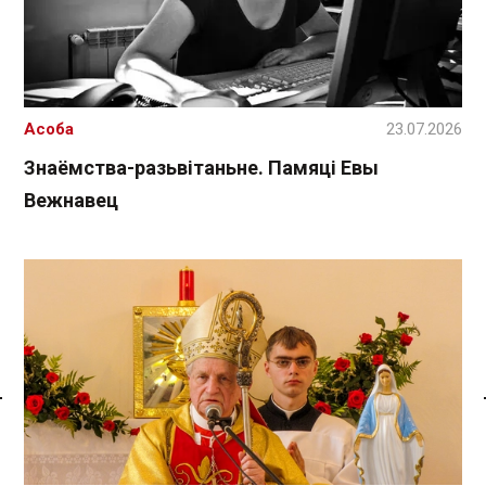
Асоба
23.07.2026
Знаёмства-разьвітаньне. Памяці Евы
Вежнавец
Спасылка без VPN