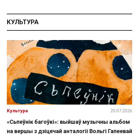
КУЛЬТУРА
Культура
20.07.2026
«Сьпеўнік багоўкі»: выйшаў музычны альбом
на вершы з дзіцячай анталогіі Вольгі Гапеевай