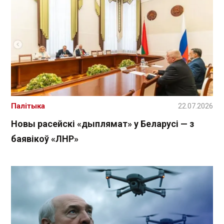
Палітыка
22.07.2026
Новы расейскі «дыплямат» у Беларусі — з
баявікоў «ЛНР»