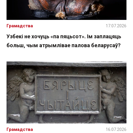
Грамадства
17.07.2026
Узбекі не хочуць «па пяцьсот». Ім заплацяць
больш, чым атрымлівае палова беларусаў?
Грамадства
16.07.2026