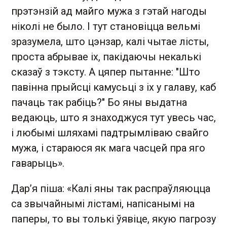
прэтэнзій ад майго мужа з гэтай нагоды
ніколі не было. І тут становіцца вельмі
зразумела, што цэнзар, калі чытае лісты,
проста абрывае іх, пакідаючы некалькі
сказаў з тэксту. А цяпер пытанне: "Што
павінна прыйсці камусьці з іх у галаву, каб
пачаць так рабіць?" Бо яны выдатна
ведаюць, што я знаходжуся тут увесь час,
і любымі шляхамі падтрымліваю свайго
мужа, і стараюся як мага часцей пра яго
гаварыць».
Дар’я піша: «Калі яны так распраўляюцца
са звычайнымі лістамі, напісанымі на
паперы, то вы толькі ўявіце, якую пагрозу