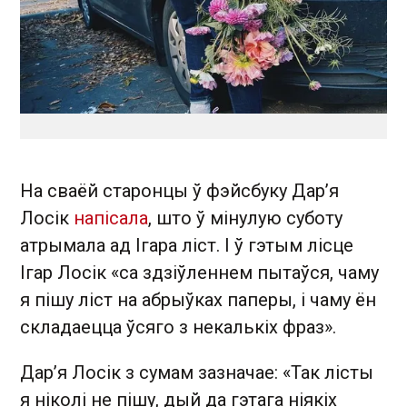
На сваёй старонцы ў фэйсбуку Дар’я
Лосік
напісала
, што ў мінулую суботу
атрымала ад Ігара ліст. І ў гэтым лісце
Ігар Лосік «са здзіўленнем пытаўся, чаму
я пішу ліст на абрыўках паперы, і чаму ён
складаецца ўсяго з некалькіх фраз».
Дар’я Лосік з сумам зазначае: «Так лісты
я ніколі не пішу, дый да гэтага ніякіх