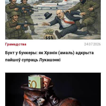
Грамадства
24.07.2026
Бунт у бункеры: як Хрэнін (амаль) адкрыта
пайшоў супраць Лукашэнкі