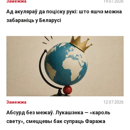
Замежжа
19.07.2026
Ад акуляраў да поціску рукі: што яшчэ можна
забараніць у Беларусі
Замежжа
12.07.2026
Абсурд без межаў. Лукашэнка — «кароль
свету», смеццевы бак супраць Фаража