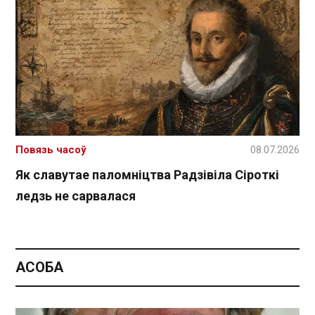
Повязь часоў
08.07.2026
Як славутае паломніцтва Радзівіла Сіроткі
ледзь не сарвалася
АСОБА