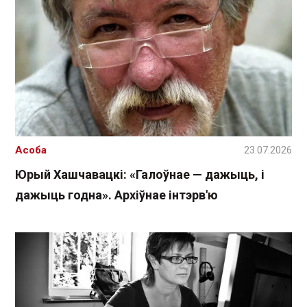
Асоба
23.07.2026
Юрый Хашчавацкі: «Галоўнае — дажыць, і
дажыць годна». Архіўнае інтэрв'ю