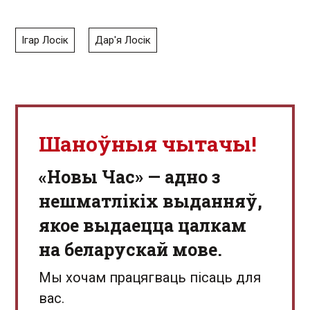
Ігар Лосік
Дар'я Лосік
Шаноўныя чытачы!
«Новы Час» — адно з
нешматлікіх выданняў,
якое выдаецца цалкам
на беларускай мове.
Мы хочам працягваць пісаць для
вас.