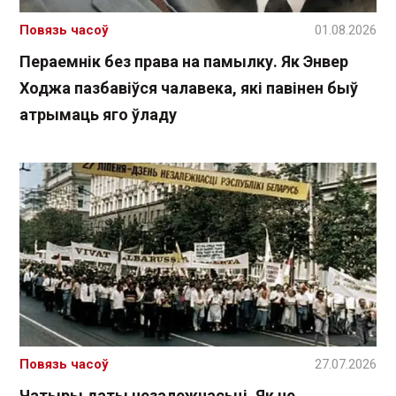
Повязь часоў
01.08.2026
Пераемнік без права на памылку. Як Энвер
Ходжа пазбавіўся чалавека, які павінен быў
атрымаць яго ўладу
Повязь часоў
27.07.2026
Чатыры даты незалежнасьці. Як не