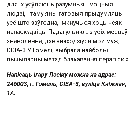
для іх уяўляюць разумныя і моцныя
людзі, і таму яны гатовыя прыдумляць
усё што заўгодна, імкнучыся хоць неяк
напаскудзіць. Падагульню... з усіх месцаў
зняволення, дзе знаходзіўся мой муж,
СІЗА-3 У Гомелі, выбрала найбольш
вычыварны метад блакавання перапіскі».
Напісаць Ігару Лосіку можна на адрас:
246003, г. Гомель, СІЗА-3, вуліца Кніжная,
1А.