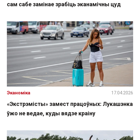
сам сабе замінае зрабіць эканамічны цуд
Эканоміка
17.04.2026
«Экстрэмісты» замест працоўных: Лукашэнка
ўжо не ведае, куды вядзе краіну