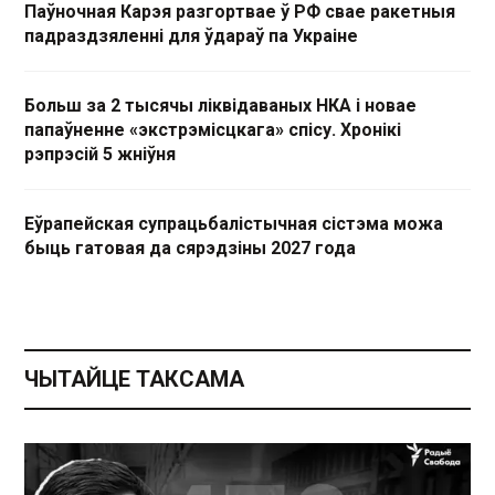
Паўночная Карэя разгортвае ў РФ свае ракетныя
падраздзяленні для ўдараў па Украіне
Больш за 2 тысячы ліквідаваных НКА і новае
папаўненне «экстрэмісцкага» спісу. Хронікі
рэпрэсій 5 жніўня
Еўрапейская супрацьбалістычная сістэма можа
быць гатовая да сярэдзіны 2027 года
ЧЫТАЙЦЕ ТАКСАМА