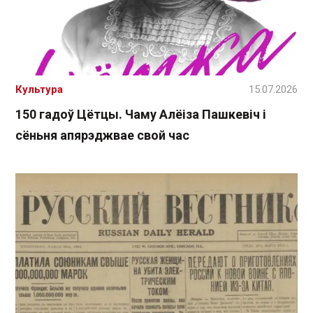
Культура
15.07.2026
150 гадоў Цётцы. Чаму Алёіза Пашкевіч і
сёньня апярэджвае свой час