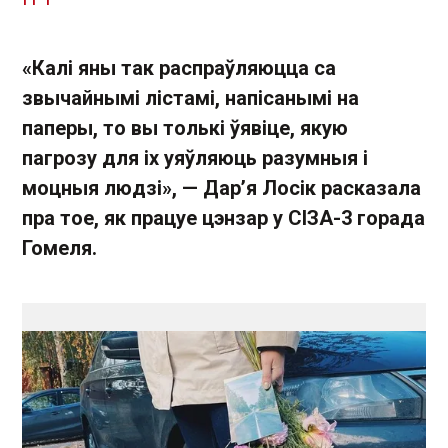
«Калі яны так распраўляюцца са
звычайнымі лістамі, напісанымі на
паперы, то вы толькі ўявіце, якую
пагрозу для іх уяўляюць разумныя і
моцныя людзі», — Дар’я Лосік расказала
пра тое, як працуе цэнзар у СІЗА-3 горада
Гомеля.