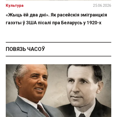
Культура
25.06.2026
«Жыць ёй два дні». Як расейскія эмігранцкія
газэты ў ЗША пісалі пра Беларусь у 1920-х
ПОВЯЗЬ ЧАСОЎ