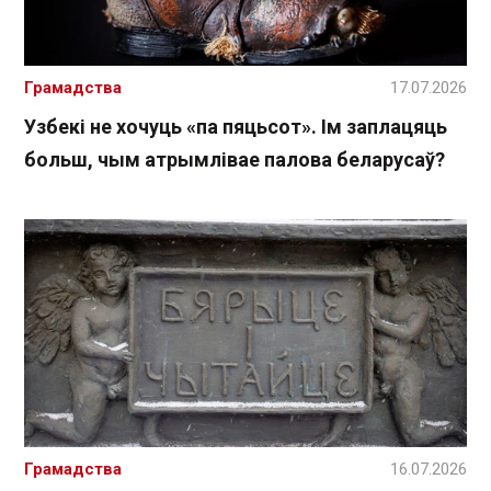
Грамадства
17.07.2026
Узбекі не хочуць «па пяцьсот». Ім заплацяць
больш, чым атрымлівае палова беларусаў?
Грамадства
16.07.2026