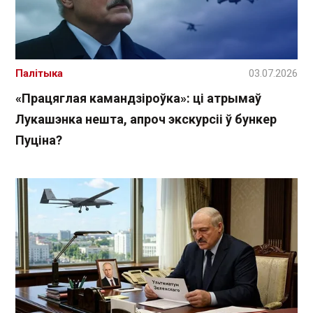
Палітыка
03.07.2026
«Працяглая камандзіроўка»: ці атрымаў
Лукашэнка нешта, апроч экскурсіі ў бункер
Пуціна?