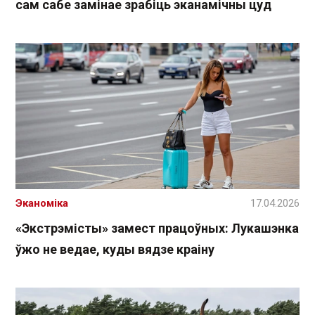
сам сабе замінае зрабіць эканамічны цуд
Эканоміка
17.04.2026
«Экстрэмісты» замест працоўных: Лукашэнка
ўжо не ведае, куды вядзе краіну