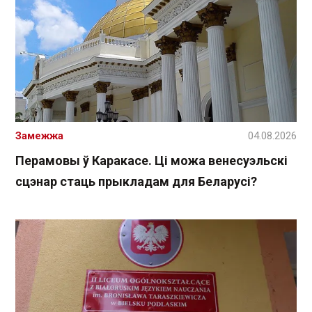
Замежжа
04.08.2026
Перамовы ў Каракасе. Ці можа венесуэльскі
сцэнар стаць прыкладам для Беларусі?