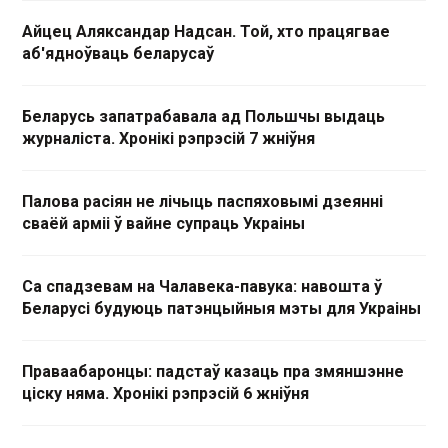
Айцец Аляксандар Надсан. Той, хто працягвае
аб'ядноўваць беларусаў
Беларусь запатрабавала ад Польшчы выдаць
журналіста. Хронікі рэпрэсій 7 жніўня
Палова расіян не лічыць паспяховымі дзеянні
сваёй арміі ў вайне супраць Украіны
Са спадзевам на Чалавека-павука: навошта ў
Беларусі будуюць патэнцыйныя мэты для Украіны
Праваабаронцы: падстаў казаць пра змяншэнне
ціску няма. Хронікі рэпрэсій 6 жніўня