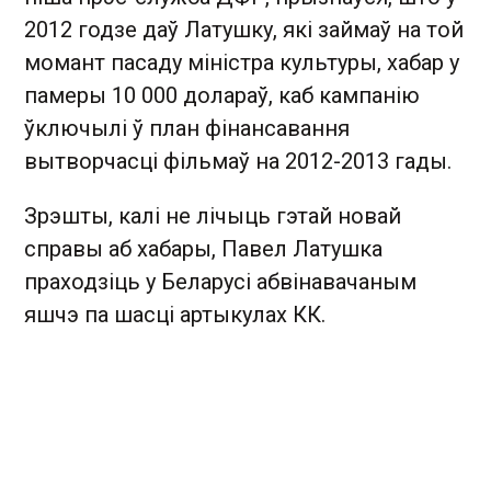
2012 годзе даў Латушку, які займаў на той
момант пасаду міністра культуры, хабар у
памеры 10 000 долараў, каб кампанію
ўключылі ў план фінансавання
вытворчасці фільмаў на 2012-2013 гады.
Зрэшты, калі не лічыць гэтай новай
справы аб хабары, Павел Латушка
праходзіць у Беларусі абвінавачаным
яшчэ па шасці артыкулах КК.