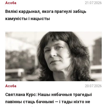
Асоба
21.07.2026
Вялікі кардынал, якога прагнулі забіць
камуністы і нацысты
Асоба
20.07.2026
Святлана Курс: Нашы нябачныя трагедыі
павінны стаць бачнымі — і тады ніхто не