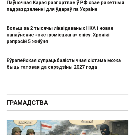
Паўночная Карэя разгортвае ў РФ свае ракетныя
падраздзяленні для ўдараў па Украіне
Больш за 2 тысячы ліквідаваных НКА і новае
папаўненне «экстрэмісцкага» спісу. Хронікі
рэпрэсій 5 жніўня
Еўрапейская супрацьбалістычная сістэма можа
быць гатовая да сярэдзіны 2027 года
ГРАМАДСТВА