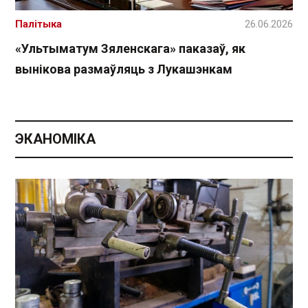
Палітыка
26.06.2026
«Ультыматум Зяленскага» паказаў, як
вынікова размаўляць з Лукашэнкам
ЭКАНОМІКА