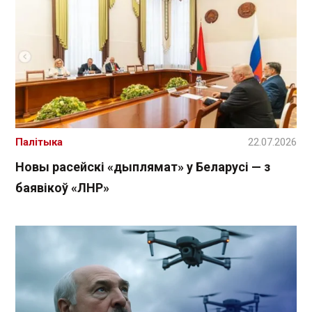
Палітыка
22.07.2026
Новы расейскі «дыплямат» у Беларусі — з
баявікоў «ЛНР»