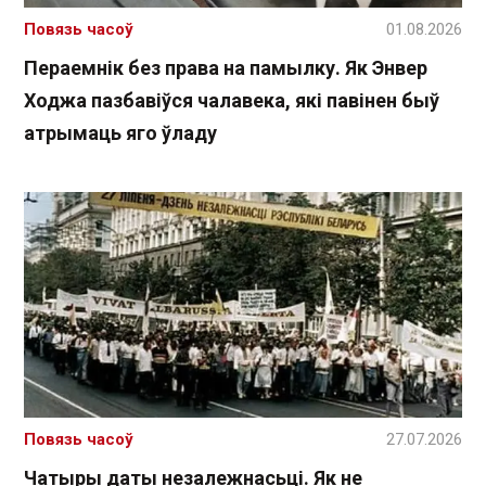
Повязь часоў
01.08.2026
Пераемнік без права на памылку. Як Энвер
Ходжа пазбавіўся чалавека, які павінен быў
атрымаць яго ўладу
Повязь часоў
27.07.2026
Чатыры даты незалежнасьці. Як не