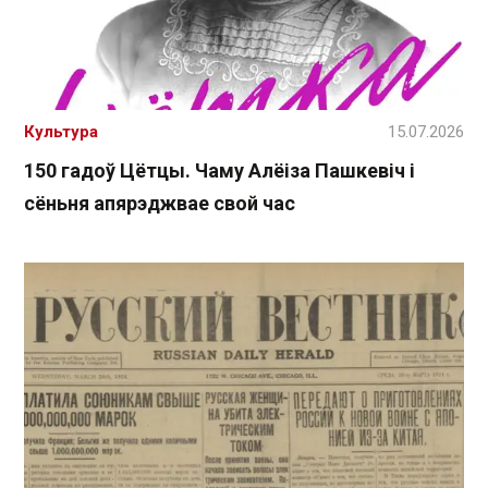
Культура
15.07.2026
150 гадоў Цётцы. Чаму Алёіза Пашкевіч і
сёньня апярэджвае свой час