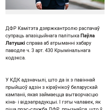
ДФР Камітэта дзяржкантролю распачаў
супраць апазіцыйнага палітыка
Паўла
Латушкі
справа аб атрыманні хабару
паводле ч. 3 арт. 430 Крымінальнага
кодэкса.
У КДК адзначылі, што да іх з павіннай
прыйшоў адзін з кіраўнікоў беларускай
кампаніі, якая займаецца вытворчасцю
кіна- і відэапрадукцыі. І гэты чалавек, як
піша прэс-служба ДФР, прызнаўся, што ў