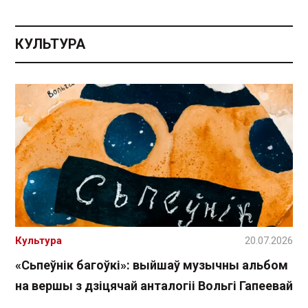
КУЛЬТУРА
Культура
20.07.2026
«Сьпеўнік багоўкі»: выйшаў музычны альбом
на вершы з дзіцячай анталогіі Вольгі Гапеевай