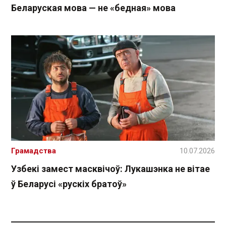
Беларуская мова — не «бедная» мова
Грамадства
10.07.2026
Узбекі замест масквічоў: Лукашэнка не вітае
ў Беларусі «рускіх братоў»