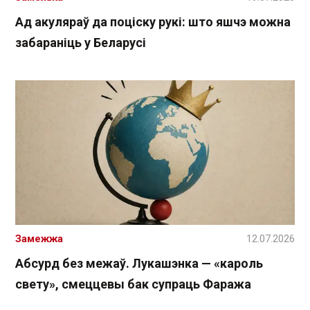
Ад акуляраў да поціску рукі: што яшчэ можна
забараніць у Беларусі
Замежжа
12.07.2026
Абсурд без межаў. Лукашэнка — «кароль
свету», смеццевы бак супраць Фаража