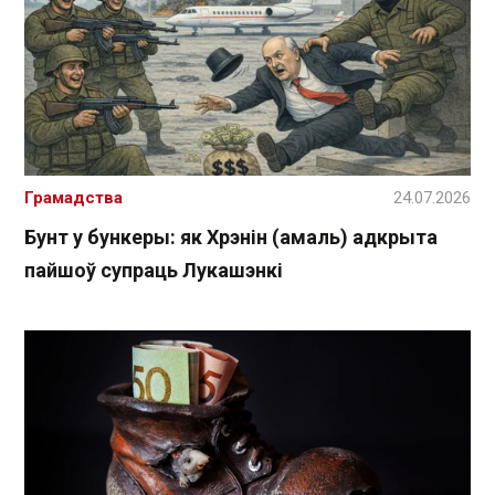
Грамадства
24.07.2026
Бунт у бункеры: як Хрэнін (амаль) адкрыта
пайшоў супраць Лукашэнкі