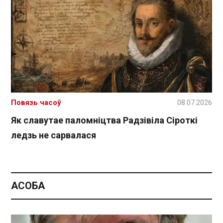
Повязь часоў
08.07.2026
Як славутае паломніцтва Радзівіла Сіроткі
ледзь не сарвалася
АСОБА