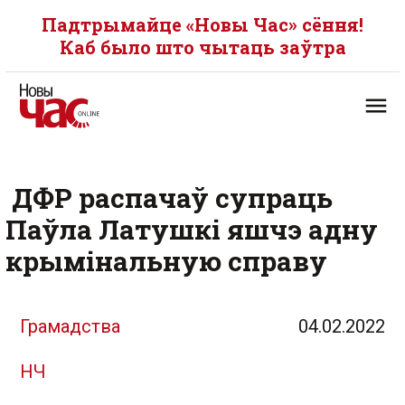
Падтрымайце «Новы Час» сёння!
Каб было што чытаць заўтра
ДФР распачаў супраць
Паўла Латушкі яшчэ адну
крымінальную справу
Грамадства
04.02.2022
НЧ