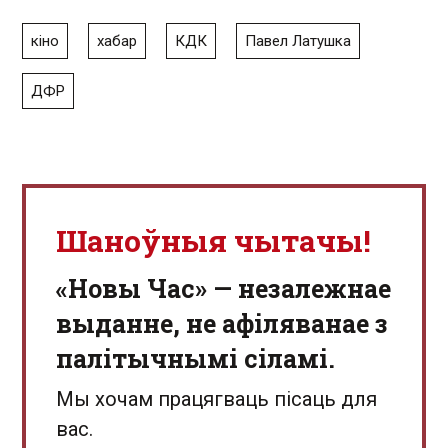
кіно
хабар
КДК
Павел Латушка
ДФР
Шаноўныя чытачы!
«Новы Час» — незалежнае
выданне, не афіляванае з
палітычнымі сіламі.
Мы хочам працягваць пісаць для
вас.