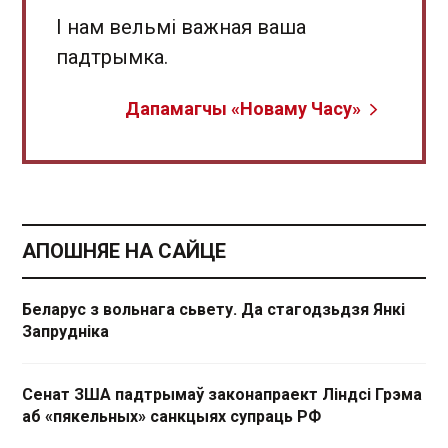
І нам вельмі важная ваша
падтрымка.
Дапамагчы «Новаму Часу»
АПОШНЯЕ НА САЙЦЕ
Беларус з вольнага сьвету. Да стагодзьдзя Янкі
Запрудніка
Сенат ЗША падтрымаў законапраект Ліндсі Грэма
аб «пякельных» санкцыях супраць РФ