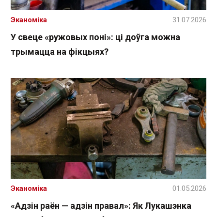
Эканоміка
31.07.2026
У свеце «ружовых поні»: ці доўга можна
трымацца на фікцыях?
Эканоміка
01.05.2026
«Адзін раён — адзін правал»: Як Лукашэнка