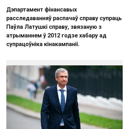
Дэпартамент фінансавых
расследаванняў распачаў справу супраць
Паўла Латушкі справу, звязаную з
атрыманнем ў 2012 годзе хабару ад
супрацоўніка кінакампаніі.