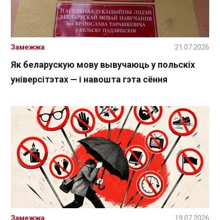
Замежжа
21.07.2026
Як беларускую мову вывучаюць у польскіх
універсітэтах — і навошта гэта сёння
Замежжа
19.07.2026