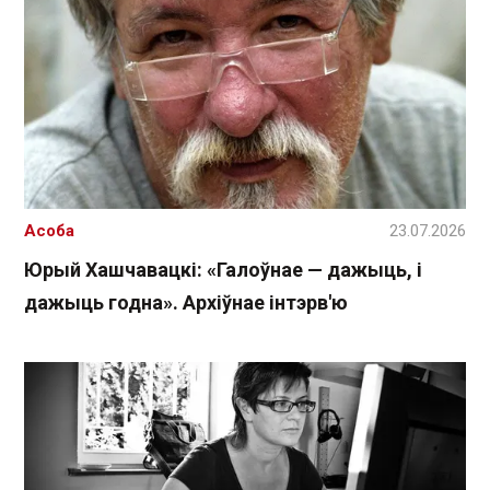
Асоба
23.07.2026
Юрый Хашчавацкі: «Галоўнае — дажыць, і
дажыць годна». Архіўнае інтэрв'ю