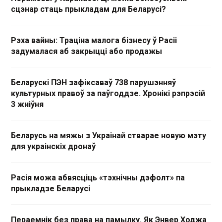
сцэнар стаць прыкладам для Беларусі?
Рэха вайны: Траціна малога бізнесу ў Расіі
задумалася аб закрыцці або продажы
Беларускі ПЭН зафіксаваў 738 парушэнняў
культурных правоў за паўгоддзе. Хронікі рэпрэсій
3 жніўня
Беларусь на мяжы з Украінай стварае новую мэту
для украінскіх дронаў
Расія можа абвясціць «тэхнічны дэфолт» па
прыкладзе Беларусі
Пераемнік без права на памылку. Як Энвер Ходжа