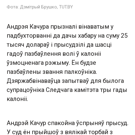
Фота: Дзмітрый Брушко, TUT.BY
Андрэя Качура прызналі вінаватым у
падбухторванні да дачы хабару на суму 25
тысяч долараў і прысудзілі да шасці
гадоў пазбаўлення волі ў калоніі
ўзмоцненага рэжыму. Ён будзе
пазбаўлены звання палкоўніка.
Дзяржабвінаваўца запытваў для былога
супрацоўніка Следчага камітэта тры гады
калоніі.
Андрэй Качур спакойна ўспрыняў прысуд.
У суд ён прыйшоў з вялікай торбай з