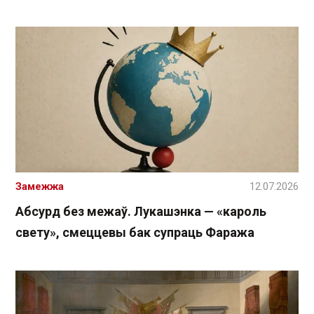
Замежжа
12.07.2026
Абсурд без межаў. Лукашэнка — «кароль
свету», смеццевы бак супраць Фаража