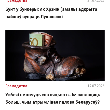
Грамадства
24.07.2026
Бунт у бункеры: як Хрэнін (амаль) адкрыта
пайшоў супраць Лукашэнкі
Грамадства
17.07.2026
Узбекі не хочуць «па пяцьсот». Ім заплацяць
больш, чым атрымлівае палова беларусаў?