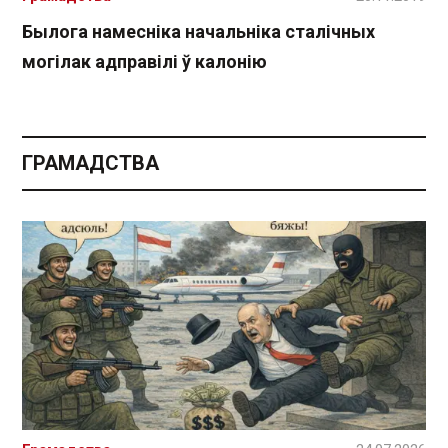
Былога намесніка начальніка сталічных
могілак адправілі ў калонію
ГРАМАДСТВА