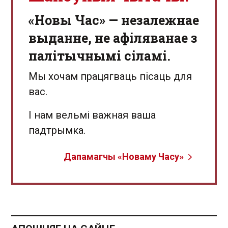
«Новы Час» — незалежнае
выданне, не афіляванае з
палітычнымі сіламі.
Мы хочам працягваць пісаць для
вас.
І нам вельмі важная ваша
падтрымка.
Дапамагчы «Новаму Часу»