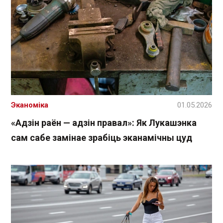
Эканоміка
01.05.2026
«Адзін раён — адзін правал»: Як Лукашэнка
сам сабе замінае зрабіць эканамічны цуд