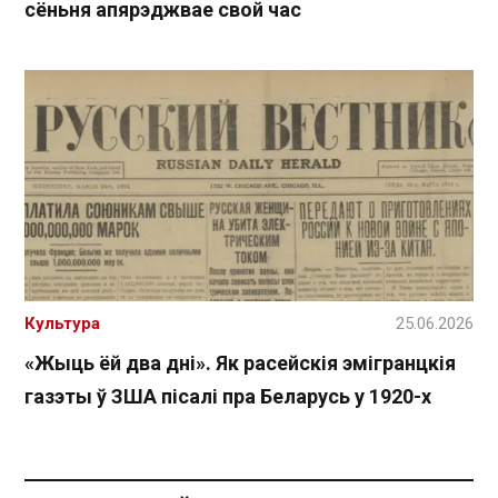
сёньня апярэджвае свой час
Культура
25.06.2026
«Жыць ёй два дні». Як расейскія эмігранцкія
газэты ў ЗША пісалі пра Беларусь у 1920-х