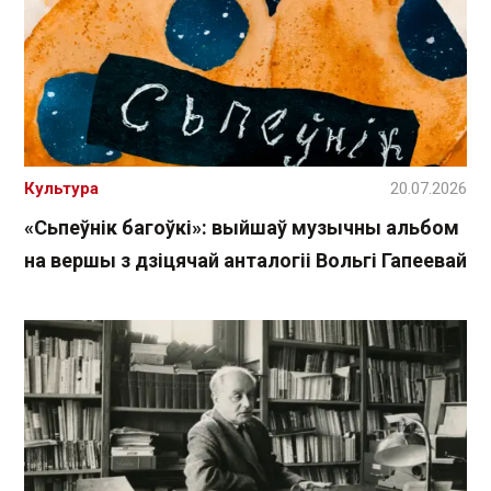
Культура
20.07.2026
«Сьпеўнік багоўкі»: выйшаў музычны альбом
на вершы з дзіцячай анталогіі Вольгі Гапеевай