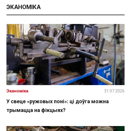
ЭКАНОМІКА
Эканоміка
31.07.2026
У свеце «ружовых поні»: ці доўга можна
трымацца на фікцыях?