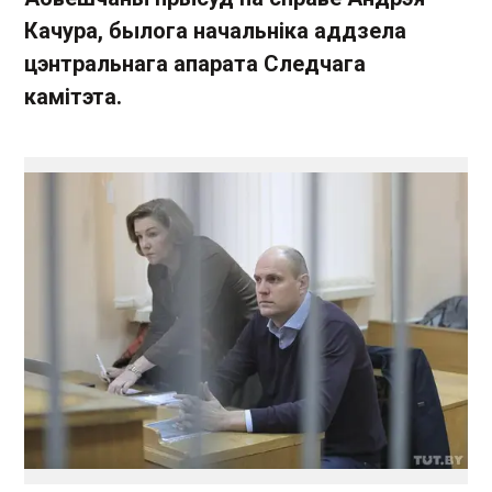
Качура, былога начальніка аддзела
цэнтральнага апарата Следчага
камітэта.