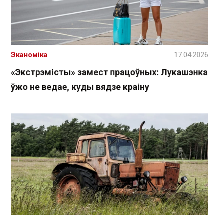
Эканоміка
17.04.2026
«Экстрэмісты» замест працоўных: Лукашэнка
ўжо не ведае, куды вядзе краіну