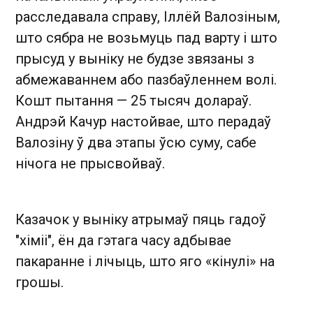
расследавала справу, Іллёй Валозіным,
што сябра не возьмуць пад варту і што
прысуд у выніку не будзе звязаны з
абмежаваннем або пазбаўленнем волі.
Кошт пытання — 25 тысяч долараў.
Андрэй Качур настойвае, што перадаў
Валозіну ў два этапы ўсю суму, сабе
нічога не прысвойваў.
Казачок у выніку атрымаў пяць гадоў
"хіміі", ён да гэтага часу адбывае
пакаранне і лічыць, што яго «кінулі» на
грошы.