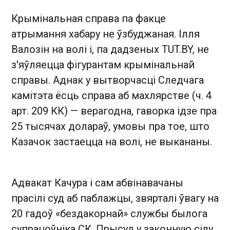
Крымінальная справа па факце
атрымання хабару не ўзбуджаная. Ілля
Валозін на волі і, па дадзеных TUT.BY , не
з'яўляецца фігурантам крымінальнай
справы. Аднак у вытворчасці Следчага
камітэта ёсць справа аб махлярстве (ч. 4
арт. 209 КК) — верагодна, гаворка ідзе пра
25 тысячах долараў, умовы пра тое, што
Казачок застаецца на волі, не выкананы.
Адвакат Качура і сам абвінавачаны
прасілі суд аб паблажцы, звярталі ўвагу на
20 гадоў «бездакорнай» службы былога
супрацоўніка СК. Прысуд у законную сілу