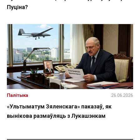
Пуціна?
Палітыка
26.06.2026
«Ультыматум Зяленскага» паказаў, як
вынікова размаўляць з Лукашэнкам