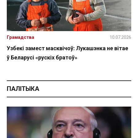
Грамадства
10.07.2026
Узбекі замест масквічоў: Лукашэнка не вітае
ў Беларусі «рускіх братоў»
ПАЛІТЫКА