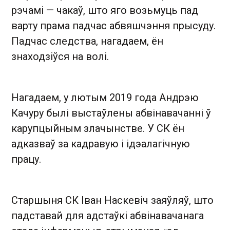
рэчамі — чакаў, што яго возьмуць пад
варту прама падчас абвяшчэння прысуду.
Падчас следства, нагадаем, ён
знаходзіўся на волі.
Нагадаем, у лютым 2019 года Андрэю
Качуру былі выстаўлены абвінавачанні ў
карупцыйным злачынстве. У СК ён
адказваў за кадравую і ідэалагічную
працу.
Старшыня СК Іван Наскевіч заяўляў, што
падставай для адстаўкі абвінавачанага