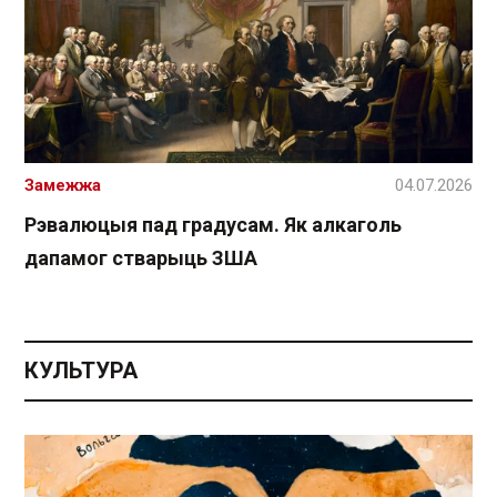
Замежжа
04.07.2026
Рэвалюцыя пад градусам. Як алкаголь
дапамог стварыць ЗША
КУЛЬТУРА