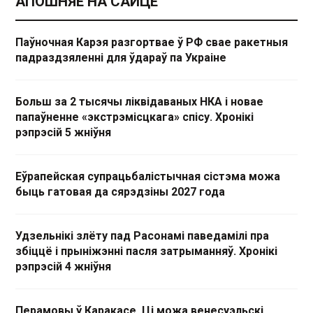
АПОШНЯЕ НА САЙЦЕ
Паўночная Карэя разгортвае ў РФ свае ракетныя
падраздзяленні для ўдараў па Украіне
Больш за 2 тысячы ліквідаваных НКА і новае
папаўненне «экстрэмісцкага» спісу. Хронікі
рэпрэсій 5 жніўня
Еўрапейская супрацьбалістычная сістэма можа
быць гатовая да сярэдзіны 2027 года
Удзельнікі злёту пад Расонамі паведамілі пра
збіццё і прыніжэнні пасля затрыманняў. Хронікі
рэпрэсій 4 жніўня
Перамовы ў Каракасе. Ці можа венесуэльскі