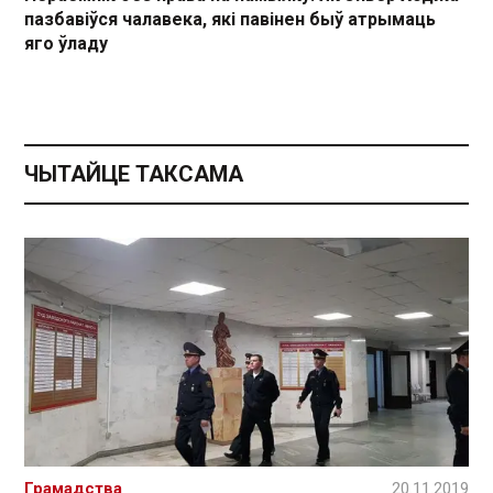
пазбавіўся чалавека, які павінен быў атрымаць
яго ўладу
ЧЫТАЙЦЕ ТАКСАМА
Грамадства
20.11.2019