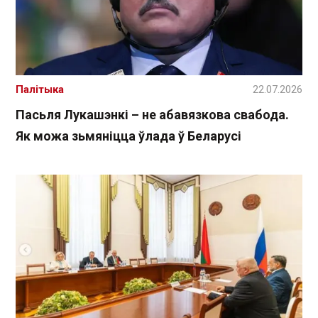
Палітыка
22.07.2026
Пасьля Лукашэнкі – не абавязкова свабода.
Як можа зьмяніцца ўлада ў Беларусі