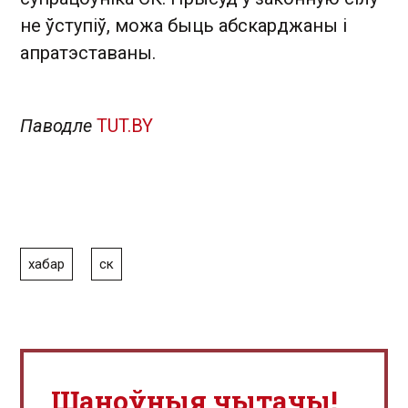
не ўступіў, можа быць абскарджаны і
апратэставаны.
Паводле
TUT.BY
хабар
ск
Шаноўныя чытачы!