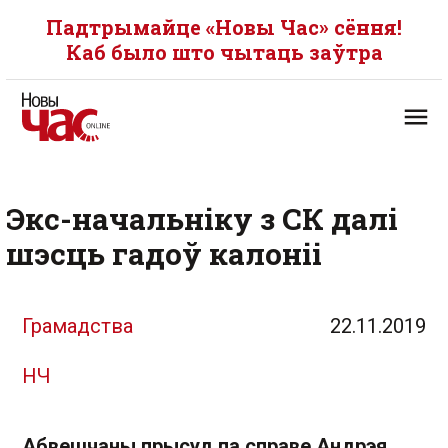
Падтрымайце «Новы Час» сёння!
Каб было што чытаць заўтра
Экс-начальніку з СК далі
шэсць гадоў калоніі
Грамадства
22.11.2019
НЧ
Абвешчаны прысуд па справе Андрэя