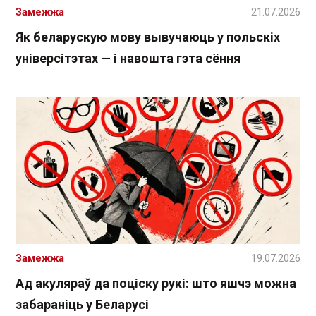
Замежжа
21.07.2026
Як беларускую мову вывучаюць у польскіх
універсітэтах — і навошта гэта сёння
Замежжа
19.07.2026
Ад акуляраў да поціску рукі: што яшчэ можна
забараніць у Беларусі