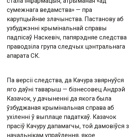
стала інфармацыя, атрыманая «ад
сумежнага ведамства» — пра
карупцыйнае злачынства. Пастанову аб
узбуджэнні крымінальнай справы
падпісаў Наскевіч, папярэдняе следства
праводзіла група следчых цэнтральнага
апарата СК.
Па версіі следства, да Качура звярнуўся
яго даўні таварыш — бізнесовец Андрэй
Казачок, у дачыненні да якога была
ўзбуджаная крымінальная справа аб
ухіленні ў выплаце падаткаў. Казачок
прасіў Качуру дапамагчы, той дамовіўся з
начальнікам упраўлення, якое