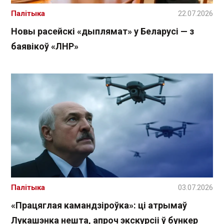
Палітыка
22.07.2026
Новы расейскі «дыплямат» у Беларусі — з
баявікоў «ЛНР»
Палітыка
03.07.2026
«Працяглая камандзіроўка»: ці атрымаў
Лукашэнка нешта, апроч экскурсіі ў бункер