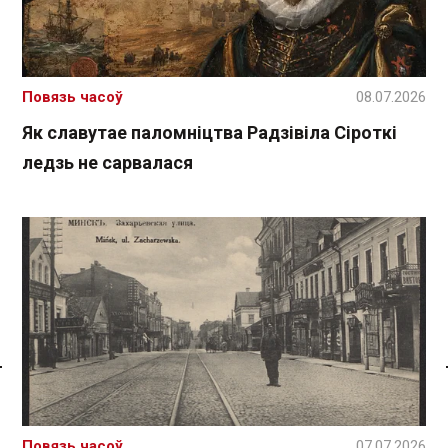
Повязь часоў
08.07.2026
Як славутае паломніцтва Радзівіла Сіроткі
ледзь не сарвалася
Спасылка без VPN
Повязь часоў
07.07.2026