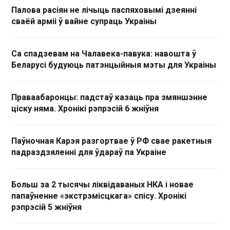
Палова расіян не лічыць паспяховымі дзеянні
сваёй арміі ў вайне супраць Украіны
Са спадзевам на Чалавека-павука: навошта ў
Беларусі будуюць патэнцыйныя мэты для Украіны
Праваабаронцы: падстаў казаць пра змяншэнне
ціску няма. Хронікі рэпрэсій 6 жніўня
Паўночная Карэя разгортвае ў РФ свае ракетныя
падраздзяленні для ўдараў па Украіне
Больш за 2 тысячы ліквідаваных НКА і новае
папаўненне «экстрэмісцкага» спісу. Хронікі
рэпрэсій 5 жніўня