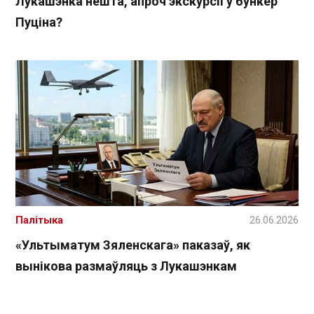
Лукашэнка нешта, апроч экскурсіі ў бункер
Пуціна?
Палітыка
26.06.2026
«Ультыматум Зяленскага» паказаў, як
вынікова размаўляць з Лукашэнкам