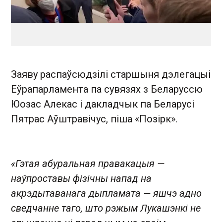
Заяву распаўсюдзілі старшыня дэлегацыі
Еўрапарламента па сувязях з Беларуссю
Юозас Алекас і дакладчык па Беларусі
Пятрас Аўштравічус, піша «Позірк».
«Гэтая абуральная правакацыя —
наўпроставы фізічны напад на
акрэдытаванага дыпламата — яшчэ адно
сведчанне таго, што рэжым Лукашэнкі не