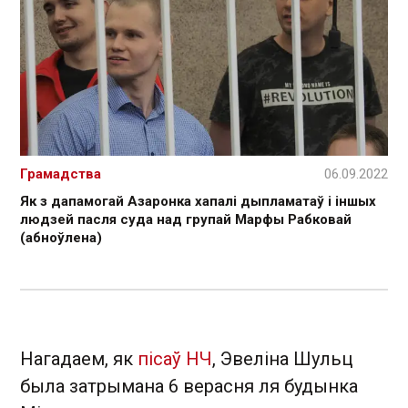
Грамадства
06.09.2022
Як з дапамогай Азаронка хапалі дыпламатаў і іншых
людзей пасля суда над групай Марфы Рабковай
(абноўлена)
Нагадаем, як
пісаў НЧ
, Эвеліна Шульц
была затрымана 6 верасня ля будынка