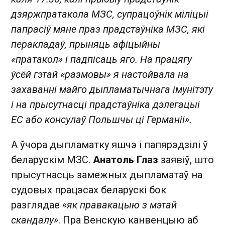
дзяржпратакола МЗС, супрацоўнік міліцыі
папрасіў мяне праз прадстаўніка МЗС, які
перакладаў, прыняць афіцыйны
«пратакол» і падпісаць яго. На працягу
ўсёй гэтай «размовы» я настойвала на
захаванні майго дыпламатычнага імунітэту
і на прысутнасці прадстаўніка дэлегацыі
ЕС або консулаў Польшчы ці Германіі».
А ўчора дыпламатку яшчэ і папярэдзілі ў
беларускім МЗС.
Анатоль Глаз
заявіў, што
прысутнасць замежных дыпламатаў на
судовых працэсах беларускі бок
разглядае «
як правакацыю з мэтай
скандалу»
. Пра Венскую канвенцыю аб