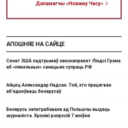
Дапамагчы «Новаму Часу»
АПОШНЯЕ НА САЙЦЕ
Сенат ЗША падтрымаў законапраект Ліндсі Грэма
аб «пякельных» санкцыях супраць РФ
Айцец Аляксандар Надсан. Той, хто працягвае
аб'ядноўваць беларусаў
Беларусь запатрабавала ад Польшчы выдаць
журналіста. Хронікі рэпрэсій 7 жніўня