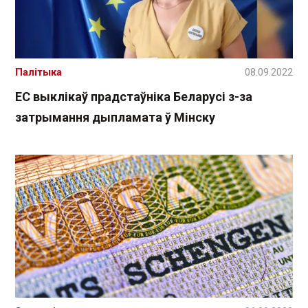
Палітыка
08.09.2022
ЕС выклікаў прадстаўніка Беларусі з-за
затрымання дыпламата ў Мінску