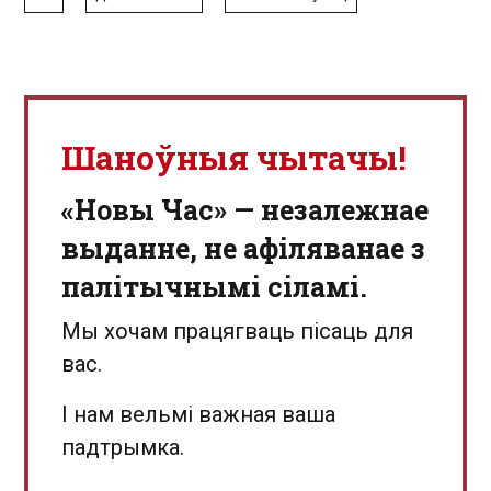
Шаноўныя чытачы!
«Новы Час» — незалежнае
выданне, не афіляванае з
палітычнымі сіламі.
Мы хочам працягваць пісаць для
вас.
І нам вельмі важная ваша
падтрымка.