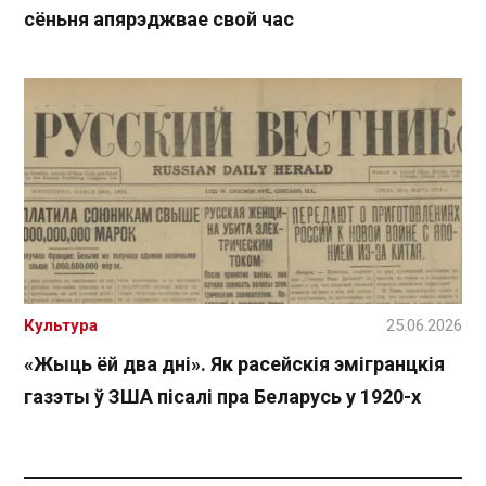
сёньня апярэджвае свой час
Культура
25.06.2026
«Жыць ёй два дні». Як расейскія эмігранцкія
газэты ў ЗША пісалі пра Беларусь у 1920-х