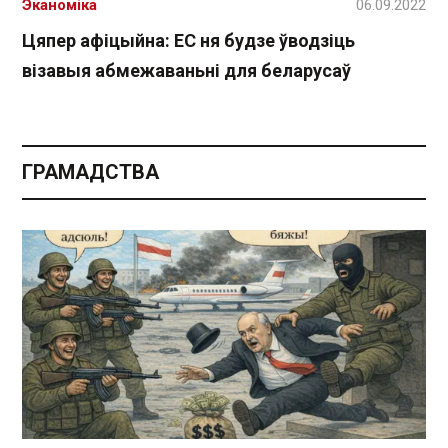
Эканоміка
06.09.2022
Цяпер афіцыйна: ЕС ня будзе ўводзіць
візавыя абмежаваньні для беларусаў
ГРАМАДСТВА