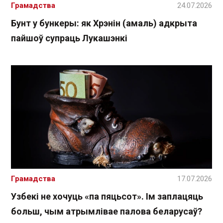
Грамадства
24.07.2026
Бунт у бункеры: як Хрэнін (амаль) адкрыта
пайшоў супраць Лукашэнкі
Грамадства
17.07.2026
Узбекі не хочуць «па пяцьсот». Ім заплацяць
больш, чым атрымлівае палова беларусаў?