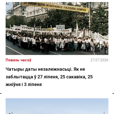
Повязь часоў
27.07.2026
Чатыры даты незалежнасьці. Як не
заблытацца ў 27 ліпеня, 25 сакавіка, 25
жніўня і 3 ліпеня
Спасылка без VPN