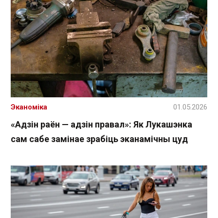
Эканоміка
01.05.2026
«Адзін раён — адзін правал»: Як Лукашэнка
сам сабе замінае зрабіць эканамічны цуд