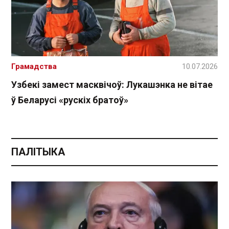
Грамадства
10.07.2026
Узбекі замест масквічоў: Лукашэнка не вітае
ў Беларусі «рускіх братоў»
ПАЛІТЫКА