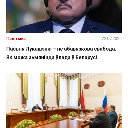
Палітыка
22.07.2026
Пасьля Лукашэнкі – не абавязкова свабода.
Як можа зьмяніцца ўлада ў Беларусі