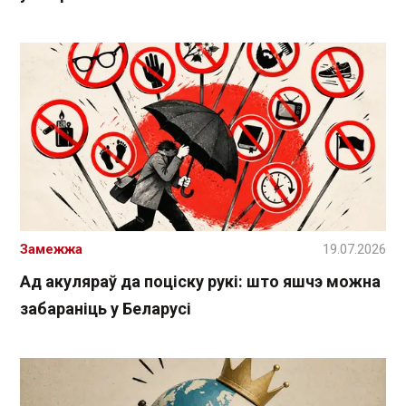
Замежжа
19.07.2026
Ад акуляраў да поціску рукі: што яшчэ можна
забараніць у Беларусі