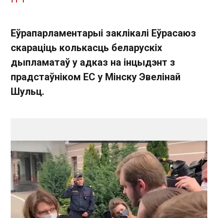
Еўрапарламентарыі заклікалі Еўрасаюз
скараціць колькасць беларускіх
дыпламатаў у адказ на інцыдэнт з
прадстаўніком ЕС у Мінску Эвелінай
Шульц.