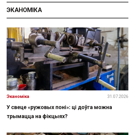
ЭКАНОМІКА
Эканоміка
31.07.2026
У свеце «ружовых поні»: ці доўга можна
трымацца на фікцыях?