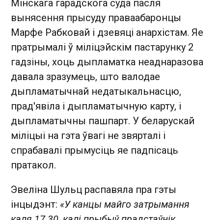
Мінскага гарадскога суда пасля
вынясення прысуду праваабаронцы
Марфе Рабковай і дзевяці анархістам. Яе
пратрымалі ў міліцэйскім пастарунку 2
гадзіны, хоць дыпламатка неаднаразова
давала зразумець, што валодае
дыпламатычнай недатыкальнасцю,
прад'явіла і дыпламатычную карту, і
дыпламатычны пашпарт. У беларускай
міліцыі на гэта ўвагі не звярталі і
спрабавалі прымусіць яе падпісаць
пратакол.
Эвеліна Шульц распавяла пра гэты
інцыдэнт:
«У канцы майго затрымання
каля 17.30, калі прыбыў прадстаўнік