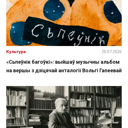
Культура
20.07.2026
«Сьпеўнік багоўкі»: выйшаў музычны альбом
на вершы з дзіцячай анталогіі Вольгі Гапеевай