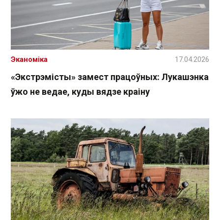
Эканоміка
17.04.2026
«Экстрэмісты» замест працоўных: Лукашэнка
ўжо не ведае, куды вядзе краіну