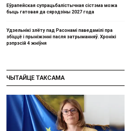
Еўрапейская супрацьбалістычная сістэма можа
быць гатовая да сярэдзіны 2027 года
Удзельнікі злёту пад Расонамі паведамілі пра
збіццё і прыніжэнні пасля затрыманняў. Хронікі
рэпрэсій 4 жніўня
ЧЫТАЙЦЕ ТАКСАМА