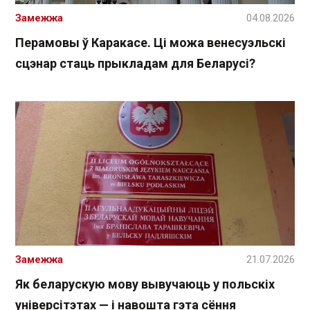
Замежжа
04.08.2026
Перамовы ў Каракасе. Ці можа венесуэльскі
сцэнар стаць прыкладам для Беларусі?
Замежжа
21.07.2026
Як беларускую мову вывучаюць у польскіх
універсітэтах — і навошта гэта сёння