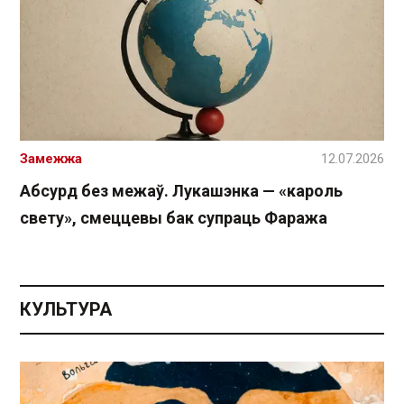
Замежжа
12.07.2026
Абсурд без межаў. Лукашэнка — «кароль
свету», смеццевы бак супраць Фаража
КУЛЬТУРА