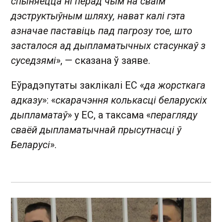
спыняецца ні перад чым на сваім
дэструктыўным шляху, нават калі гэта
азначае паставіць пад пагрозу тое, што
засталося ад дыпламатычных стасункаў з
суседзямі
», — сказана ў заяве.
Еўрадэпутаты заклікалі ЕС «
да жорсткага
адказу
»: «
скарачэння колькасці беларускіх
дыпламатаў
» у ЕС, а таксама «
перагляду
сваёй дыпламатычнай прысутнасці ў
Беларусі
».