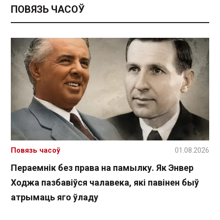
ПОВЯЗЬ ЧАСОЎ
Повязь часоў
01.08.2026
Пераемнік без права на памылку. Як Энвер
Ходжа пазбавіўся чалавека, які павінен быў
атрымаць яго ўладу