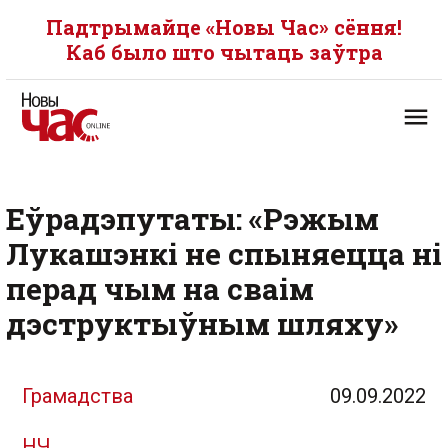
Падтрымайце «Новы Час» сёння!
Каб было што чытаць заўтра
Еўрадэпутаты: «Рэжым
Лукашэнкі не спыняецца ні
перад чым на сваім
дэструктыўным шляху»
Грамадства
09.09.2022
НЧ