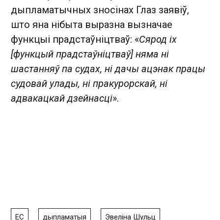
дыпламатычных зносінах Глаз заявіў,
што яна нібыта выразна вызначае
функцыі прадстаўніцтваў: «
Сярод іх
[функцый прадстаўніцтваў] няма ні
шастанняў па судах, ні дачы ацэнак працы
судовай улады, ні пракурорскай, ні
адвакацкай дзейнасці
».
ЕС
дыпламатыя
Эвеліна Шульц