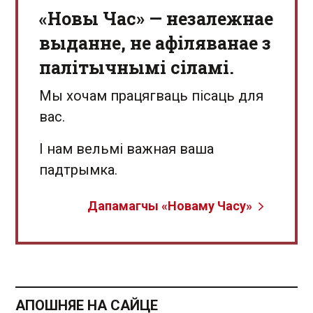
«Новы Час» — незалежнае
выданне, не афіляванае з
палітычнымі сіламі.
Мы хочам працягваць пісаць для
вас.
І нам вельмі важная ваша
падтрымка.
Дапамагчы «Новаму Часу»
АПОШНЯЕ НА САЙЦЕ