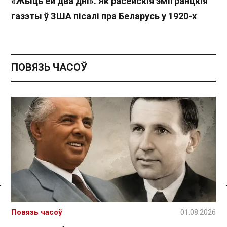
«Жыць ёй два дні». Як расейскія эмігранцкія
газэты ў ЗША пісалі пра Беларусь у 1920-х
ПОВЯЗЬ ЧАСОЎ
Спасылка без VPN
Повязь часоў
01.08.2026