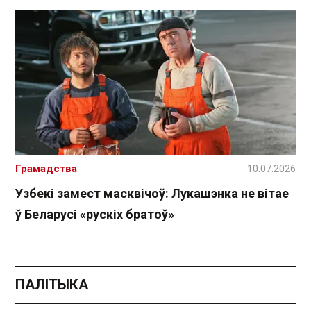
Грамадства
10.07.2026
Узбекі замест масквічоў: Лукашэнка не вітае
ў Беларусі «рускіх братоў»
ПАЛІТЫКА