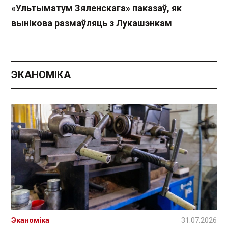
«Ультыматум Зяленскага» паказаў, як
вынікова размаўляць з Лукашэнкам
ЭКАНОМІКА
Эканоміка
31.07.2026