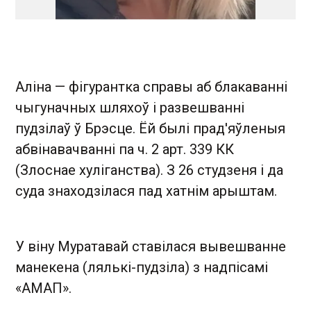
Аліна — фігурантка справы аб блакаванні
чыгуначных шляхоў і развешванні
пудзілаў ў Брэсце. Ёй былі прад'яўленыя
абвінавачванні па ч. 2 арт. 339 КК
(Злоснае хуліганства). З 26 студзеня і да
суда знаходзілася пад хатнім арыштам.
У віну Муратавай ставілася вывешванне
манекена (лялькі-пудзіла) з надпісамі
«АМАП».