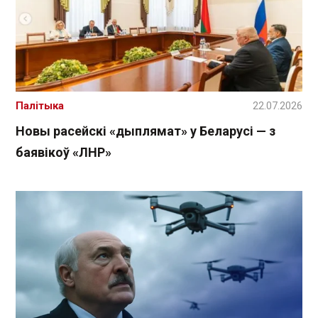
Палітыка
22.07.2026
Новы расейскі «дыплямат» у Беларусі — з
баявікоў «ЛНР»