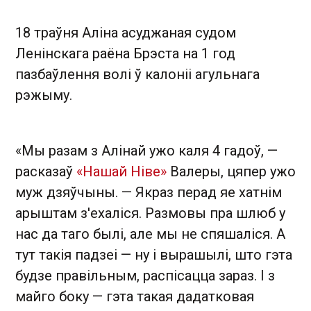
18 траўня Аліна асуджаная судом
Ленінскага раёна Брэста на 1 год
пазбаўлення волі ў калоніі агульнага
рэжыму.
«Мы разам з Алінай ужо каля 4 гадоў, —
расказаў
«Нашай Ніве»
Валеры, цяпер ужо
муж дзяўчыны. — Якраз перад яе хатнім
арыштам з'ехаліся. Размовы пра шлюб у
нас да таго былі, але мы не спяшаліся. А
тут такія падзеі — ну і вырашылі, што гэта
будзе правільным, распісацца зараз. І з
майго боку — гэта такая дадатковая