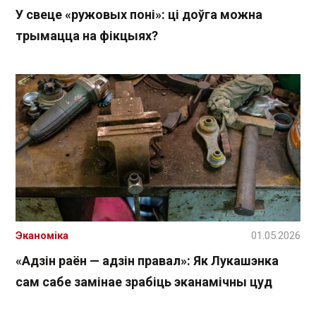
У свеце «ружовых поні»: ці доўга можна
трымацца на фікцыях?
Эканоміка
01.05.2026
«Адзін раён — адзін правал»: Як Лукашэнка
сам сабе замінае зрабіць эканамічны цуд