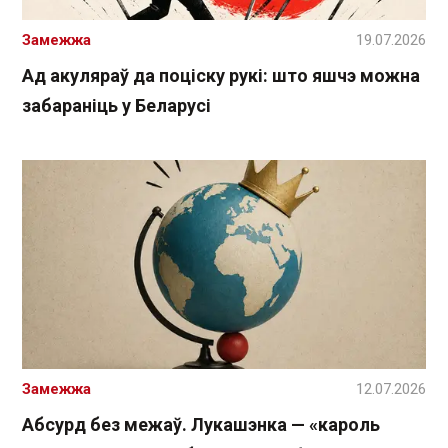
Замежжа
19.07.2026
Ад акуляраў да поціску рукі: што яшчэ можна
забараніць у Беларусі
Замежжа
12.07.2026
Абсурд без межаў. Лукашэнка — «кароль