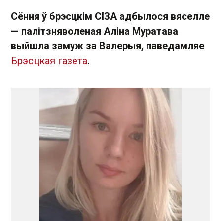
Cёння ў брэсцкім СІЗА адбылося вяселле
— палітзняволеная Аліна Муратава
выйшла замуж за Валерыя, паведамляе
Брэсцкая газета
.