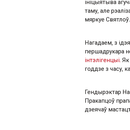
ініцыятыва агуч
таму, але рэаліз
мяркуе Святлоў.
Нагадаем, з ідэ
першадрукара н
інтэлігенцыі.
Як 
годдзе з часу, 
Гендырэктар На
Пракапцоў прап
дзеячаў мастацт