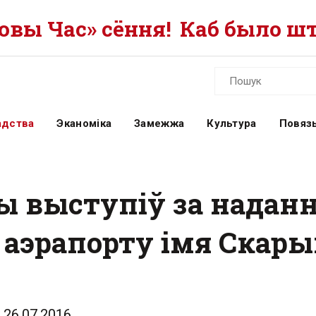
вы Час» сёння!
Каб было шт
адства
Эканоміка
Замежжа
Культура
Повязь
ы выступіў за надан
аэрапорту імя Скар
26.07.2016