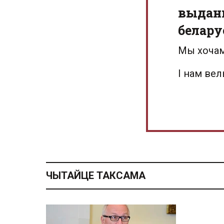
выданн
белару
Мы хочам
І нам ве
ЧЫТАЙЦЕ ТАКСАМА