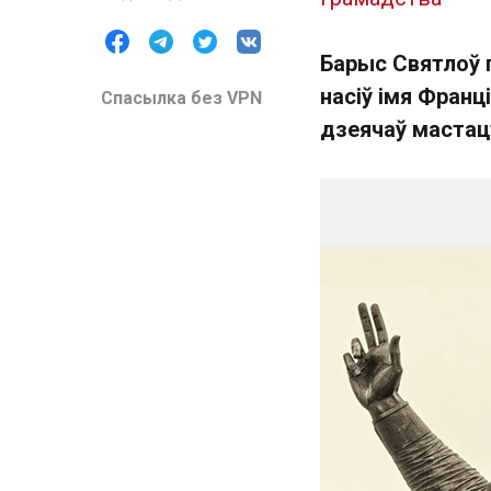
Барыс Святлоў 
насіў імя Фран
Спасылка без VPN
дзеячаў мастац