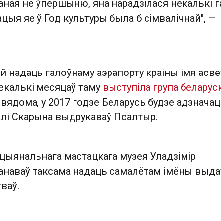
аная не ўпершыню, яна нарадзілася некалькі 
ацыя яе ў Год культуры была б сімвалічнай", —
яй надаць галоўнаму аэрапорту краіны імя асвет
екалькі месяцаў таму
выступіла група беларус
вядома, у 2017 годзе Беларусь будзе адзначац
калі Скарына выдрукаваў Псалтыр.
цыянальнага мастацкага музея Уладзімір
анаваў таксама надаць самалётам імёны выд
ваў.