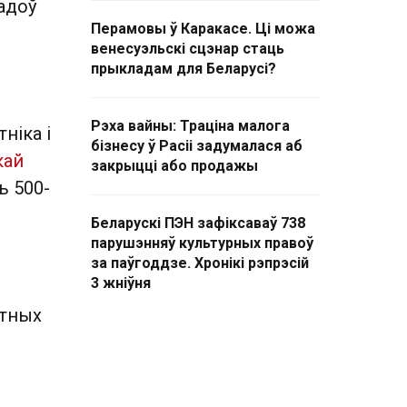
гадоў
Перамовы ў Каракасе. Ці можа
венесуэльскі сцэнар стаць
прыкладам для Беларусі?
Рэха вайны: Траціна малога
ніка і
бізнесу ў Расіі задумалася аб
кай
закрыцці або продажы
ь 500-
Беларускі ПЭН зафіксаваў 738
парушэнняў культурных правоў
за паўгоддзе. Хронікі рэпрэсій
3 жніўня
атных