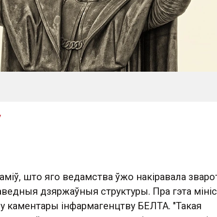
y
міў, што яго ведамства ўжо накіравала зваро
аведныя дзяржаўныя структуры. Пра гэта міні
 у каментары інфармагенцтву БЕЛТА. "Такая