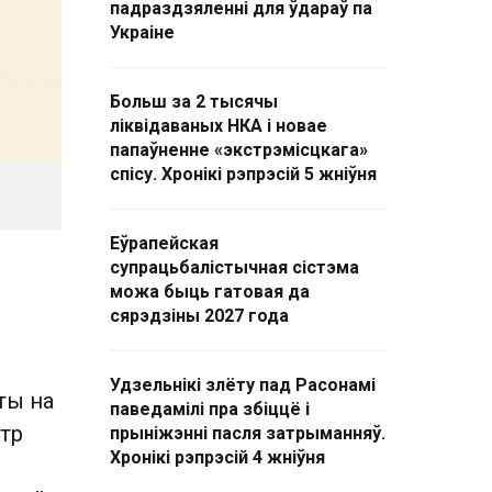
падраздзяленні для ўдараў па
Украіне
Больш за 2 тысячы
ліквідаваных НКА і новае
папаўненне «экстрэмісцкага»
спісу. Хронікі рэпрэсій 5 жніўня
Еўрапейская
супрацьбалістычная сістэма
можа быць гатовая да
сярэдзіны 2027 года
Удзельнікі злёту пад Расонамі
ты на
паведамілі пра збіццё і
стр
прыніжэнні пасля затрыманняў.
Хронікі рэпрэсій 4 жніўня