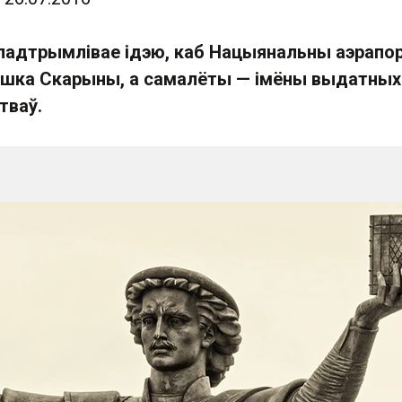
падтрымлівае ідэю, каб Нацыянальны аэрапо
цішка Скарыны, а самалёты — імёны выдатных
тваў.