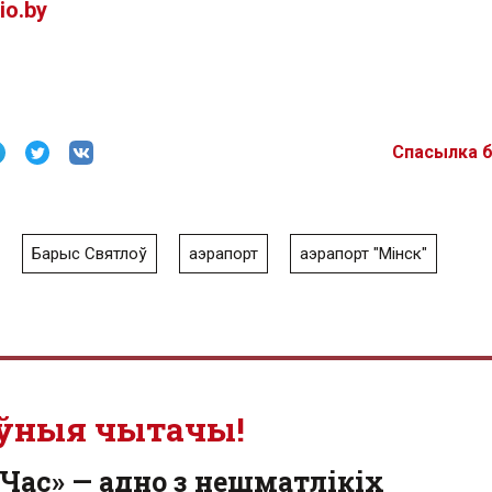
io.by
Спасылка 
Барыс Святлоў
аэрапорт
аэрапорт "Мінск"
ўныя чытачы!
Час» — адно з нешматлікіх