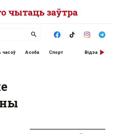
о чытаць заўтра
 часоў
Асоба
Спорт
Відэа
не
ыны