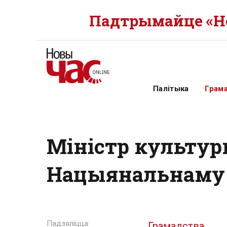
Падтрымайце «Но
Палітыка
Грам
Міністр культур
Нацыянальнаму 
Грамадства