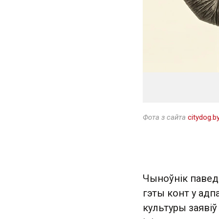
Фота з сайта
citydog.b
Чыноўнік паведа
гэты конт у адп
культуры заявіў