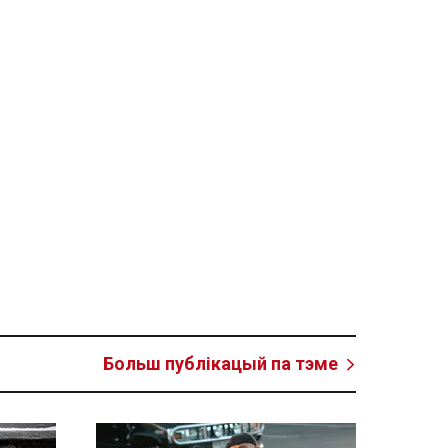
Больш публікацый па тэме