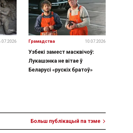
.07.2026
Грамадства
10.07.2026
Узбекі замест масквічоў:
Лукашэнка не вітае ў
Беларусі «рускіх братоў»
Больш публікацый па тэме