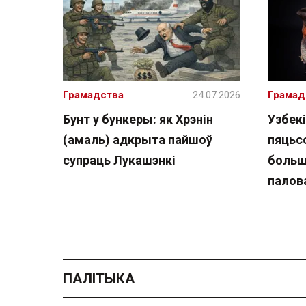
Грамадства
24.07.2026
Грамад
Бунт у бункеры: як Хрэнін
Узбекі
(амаль) адкрыта пайшоў
пяцьсо
супраць Лукашэнкі
больш
палов
ПАЛІТЫКА