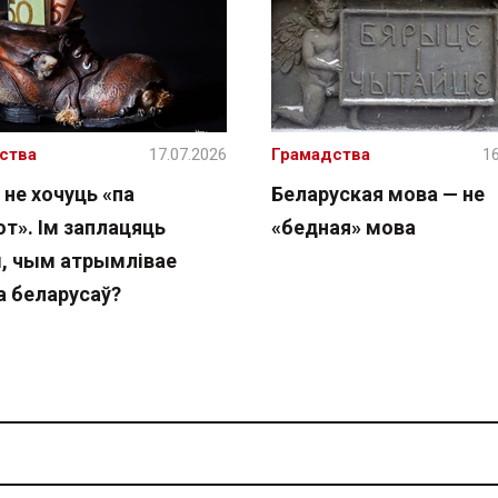
ства
17.07.2026
Грамадства
16
 не хочуць «па
Беларуская мова — не
т». Ім заплацяць
«бедная» мова
, чым атрымлівае
а беларусаў?