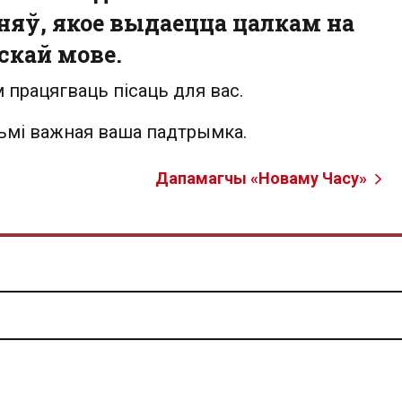
яў, якое выдаецца цалкам на
скай мове.
 працягваць пісаць для вас.
льмі важная ваша падтрымка.
Дапамагчы «Новаму Часу»