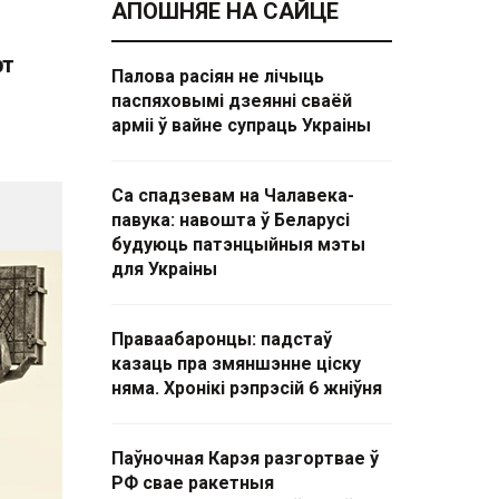
АПОШНЯЕ НА САЙЦЕ
рт
Палова расіян не лічыць
паспяховымі дзеянні сваёй
арміі ў вайне супраць Украіны
Са спадзевам на Чалавека-
павука: навошта ў Беларусі
будуюць патэнцыйныя мэты
для Украіны
Праваабаронцы: падстаў
казаць пра змяншэнне ціску
няма. Хронікі рэпрэсій 6 жніўня
Паўночная Карэя разгортвае ў
РФ свае ракетныя