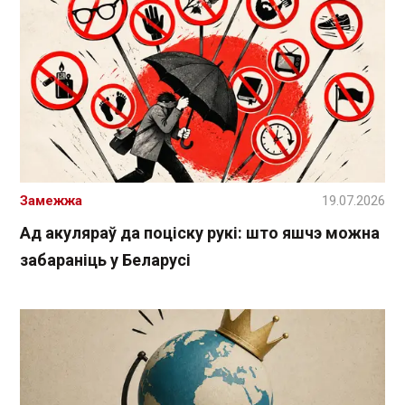
Замежжа
19.07.2026
Ад акуляраў да поціску рукі: што яшчэ можна
забараніць у Беларусі