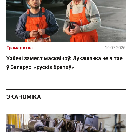
Грамадства
10.07.2026
Узбекі замест масквічоў: Лукашэнка не вітае
ў Беларусі «рускіх братоў»
ЭКАНОМІКА