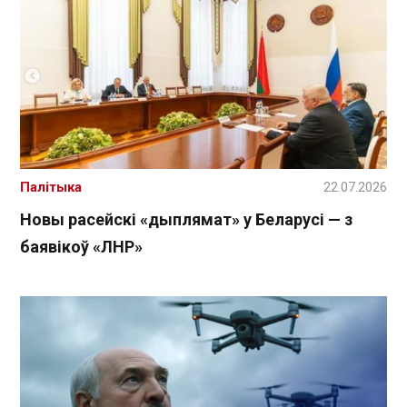
Палітыка
22.07.2026
Новы расейскі «дыплямат» у Беларусі — з
баявікоў «ЛНР»