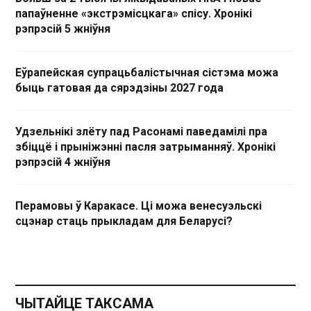
папаўненне «экстрэмісцкага» спісу. Хронікі
рэпрэсій 5 жніўня
Еўрапейская супрацьбалістычная сістэма можа
быць гатовая да сярэдзіны 2027 года
Удзельнікі злёту пад Расонамі паведамілі пра
збіццё і прыніжэнні пасля затрыманняў. Хронікі
рэпрэсій 4 жніўня
Перамовы ў Каракасе. Ці можа венесуэльскі
сцэнар стаць прыкладам для Беларусі?
ЧЫТАЙЦЕ ТАКСАМА