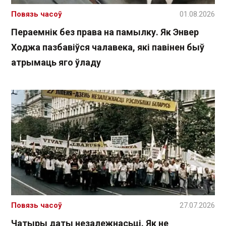
Повязь часоў
01.08.2026
Пераемнік без права на памылку. Як Энвер
Ходжа пазбавіўся чалавека, які павінен быў
атрымаць яго ўладу
Повязь часоў
27.07.2026
Чатыры даты незалежнасьці. Як не