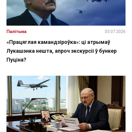
Палітыка
03.07.2026
«Працяглая камандзіроўка»: ці атрымаў
Лукашэнка нешта, апроч экскурсіі ў бункер
Пуціна?