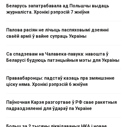
Беларусь запатрабавала ад Польшчы выдаць
журналіста. Хронікі рэпрэсій 7 жніўня
Палова расіян не лічыць паспяховымі дзеянні
сваёй арміі ў вайне супраць Украіны
Са спадзевам на Чалавека-павука: навошта ў
Беларусі будуюць патэнцыйныя мэты для Украіны
Праваабаронцы: падстаў казаць пра змяншэнне
ціску няма. Хронікі рэпрэсій 6 жніўня
Паўночная Карэя разгортвае ў РФ свае ракетныя
падраздзяленні для ўдараў па Украіне
Больш за 2 тысячы ліквідаваных НКА і новае