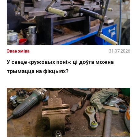
Эканоміка
31.07.2026
У свеце «ружовых поні»: ці доўга можна
трымацца на фікцыях?