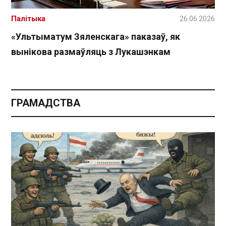
Палітыка
26.06.2026
«Ультыматум Зяленскага» паказаў, як
вынікова размаўляць з Лукашэнкам
ГРАМАДСТВА