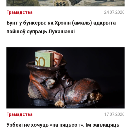
Грамадства
24.07.2026
Бунт у бункеры: як Хрэнін (амаль) адкрыта
пайшоў супраць Лукашэнкі
Грамадства
17.07.2026
Узбекі не хочуць «па пяцьсот». Ім заплацяць