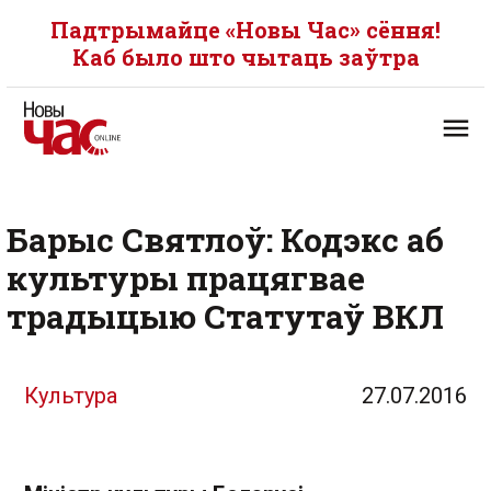
Падтрымайце «Новы Час» сёння!
Каб было што чытаць заўтра
Барыс Святлоў: Кодэкс аб
культуры працягвае
традыцыю Статутаў ВКЛ
Культура
27.07.2016