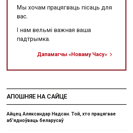
Мы хочам працягваць пісаць для
вас.
І нам вельмі важная ваша
падтрымка.
Дапамагчы «Новаму Часу»
АПОШНЯЕ НА САЙЦЕ
Айцец Аляксандар Надсан. Той, хто працягвае
аб'ядноўваць беларусаў