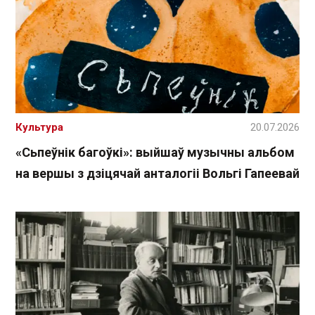
Культура
20.07.2026
«Сьпеўнік багоўкі»: выйшаў музычны альбом
на вершы з дзіцячай анталогіі Вольгі Гапеевай