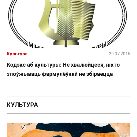
Культура
29.07.2016
Кодэкс аб культуры: Не хвалюйцеся, ніхто
злоўжываць фармулёўкай не збіраецца
КУЛЬТУРА