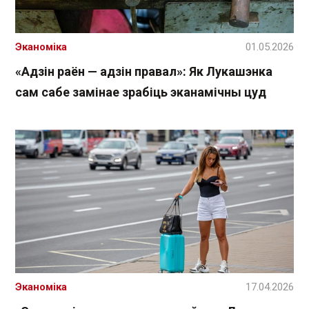
Эканоміка
01.05.2026
«Адзін раён — адзін правал»: Як Лукашэнка
сам сабе замінае зрабіць эканамічны цуд
Эканоміка
17.04.2026