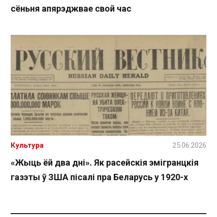
сёньня апярэджвае свой час
Культура
25.06.2026
«Жыць ёй два дні». Як расейскія эмігранцкія
газэты ў ЗША пісалі пра Беларусь у 1920-х