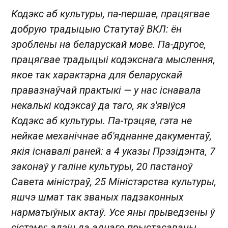
Кодэкс аб культуры, па-першае, працягвае
добрую традыцыю Статутаў ВКЛ: ён
зроблены на беларускай мове. Па-другое,
працягвае традыцыі кодэкснага мыслення,
якое так характэрна для беларускай
правазнаўчай практыкі — у нас існавала
некалькі кодэксаў да таго, як з'явіўся
Кодэкс аб культуры. Па-трэцяе, гэта не
нейкае механічнае аб'яднанне дакументаў,
якія існавалі раней: а 4 указы Прэзідэнта, 7
законаў у галіне культуры, 20 пастаноў
Савета міністраў, 25 Міністэрства культуры,
яшчэ шмат так званых падзаконных
нарматыўных актаў. Усе яны прыведзены ў
сістэму: адзін да аднаго прыстасаваны,