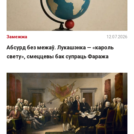
Замежжа
12.07.2026
Абсурд без межаў. Лукашэнка — «кароль
свету», смеццевы бак супраць Фаража