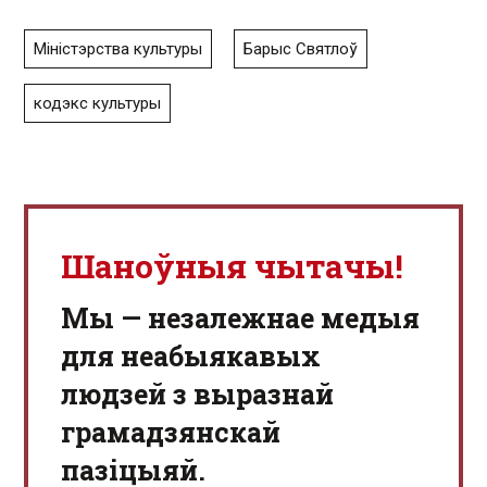
Міністэрства культуры
Барыс Святлоў
кодэкс культуры
Шаноўныя чытачы!
Мы — незалежнае медыя
для неабыякавых
людзей з выразнай
грамадзянскай
пазіцыяй.