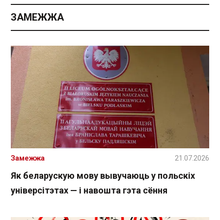
ЗАМЕЖЖА
Замежжа
21.07.2026
Як беларускую мову вывучаюць у польскіх
універсітэтах — і навошта гэта сёння