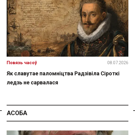
Повязь часоў
08.07.2026
Як славутае паломніцтва Радзівіла Сіроткі
ледзь не сарвалася
АСОБА
Спасылка без VPN