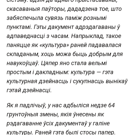
скасаваныя паўторы, дададзена тое, што
забяспечыла сувязь паміж рознымі
пунктамі. Гэты дакумент адрэдагаваны ў
адпаведнасці з часам. Напрыклад, такое
паняцце як «культура» раней падавалася
складаным, хоць можа быць добрым для
навукоўцаў. Цяпер яно стала вельмі
простым і дакладным: культура — гэта
культурная дзейнасць і сукупнасць вынікаў
гэтай дзейнасці.
Як я падлічыў, у нас адбыліся недзе 64
грунтоўныя змены, якія ўнесены як
рэдагаванне ўсіх дакументаў у галіне
культуры. Раней гэта былі стосы папер.