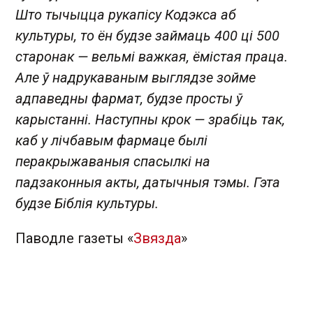
Што тычыцца рукапісу Кодэкса аб
культуры, то ён будзе займаць 400 ці 500
старонак — вельмі важкая, ёмістая праца.
Але ў надрукаваным выглядзе зойме
адпаведны фармат, будзе просты ў
карыстанні. Наступны крок — зрабіць так,
каб у лічбавым фармаце былі
перакрыжаваныя спасылкі на
падзаконныя акты, датычныя тэмы. Гэта
будзе Біблія культуры.
Паводле газеты «
Звязда
»