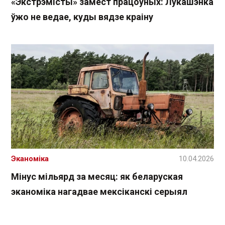
«Экстрэмісты» замест працоўных: Лукашэнка
ўжо не ведае, куды вядзе краіну
Эканоміка
10.04.2026
Мінус мільярд за месяц: як беларуская
эканоміка нагадвае мексіканскі серыял