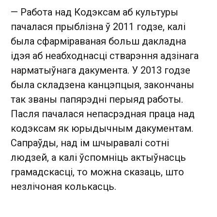
— Работа над Кодэксам аб культуры
пачалася прыблізна ў 2011 годзе, калі
была сфарміраваная больш дакладна
ідэя аб неабходнасці стварэння адзінага
нарматыўнага дакумента. У 2013 годзе
была складзена канцэпцыя, закончаны
так званы папярэдні перыяд работы.
Пасля пачалася непасрэдная праца над
кодэксам як юрыдычным дакументам.
Сапраўды, над ім шчыравалі сотні
людзей, а калі ўспомніць актыўнасць
грамадскасці, то можна сказаць, што
незлічоная колькасць.