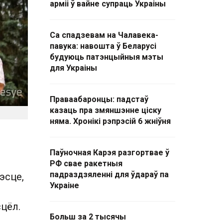
арміі ў вайне супраць Украіны
Са спадзевам на Чалавека-
павука: навошта ў Беларусі
будуюць патэнцыйныя мэты
для Украіны
Праваабаронцы: падстаў
казаць пра змяншэнне ціску
няма. Хронікі рэпрэсій 6 жніўня
Паўночная Карэя разгортвае ў
РФ свае ракетныя
падраздзяленні для ўдараў па
эсце,
Украіне
сцёл.
Больш за 2 тысячы