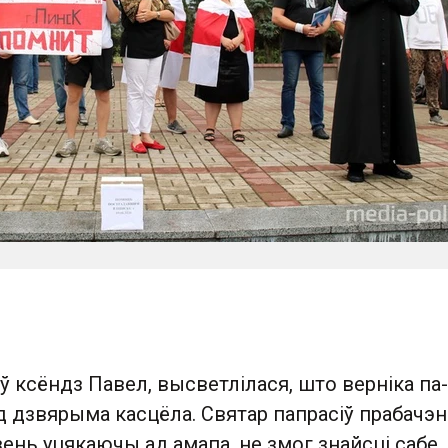
ў ксёндз Павел, высветлілася, што верніка па-
ад дзвярыма касцёла. Святар папрасіў прабачэн
дзень уцякаючы ад амапа, не змог знайсці сабе