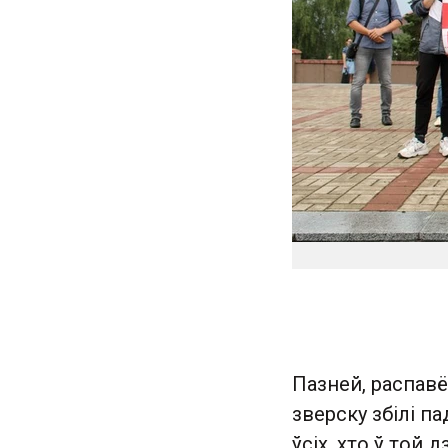
Пазней, распавё
зверску збілі п
ўсіх, хто ў той 