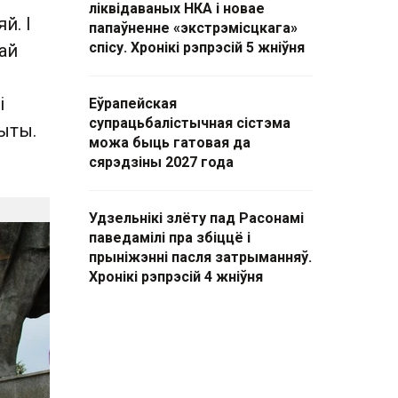
ліквідаваных НКА і новае
й. І
папаўненне «экстрэмісцкага»
спісу. Хронікі рэпрэсій 5 жніўня
кай
і
Еўрапейская
супрацьбалістычная сістэма
рыты.
можа быць гатовая да
сярэдзіны 2027 года
Удзельнікі злёту пад Расонамі
паведамілі пра збіццё і
прыніжэнні пасля затрыманняў.
Хронікі рэпрэсій 4 жніўня