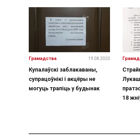
Грамадства
19.08.2020
Грамад
Купалаўскі заблакаваны,
Страйк
супрацоўнікі і акцёры не
Лукашэ
могуць трапіць у будынак
пратэ
18 жні