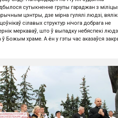
дбылося сутыкненне групы гараджан з міліцыя
тарычным цэнтры, дзе мірна гулялі людзі, вялі
цоўнікаў сілавых структур нічога добрага не
рнік меркаваў, што ў выпадку небяспекі людз
а ў Божым храме. А ён у гэты час аказаўся зак