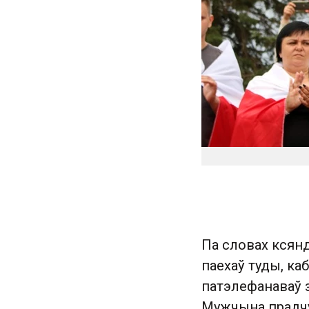
Па словах ксянд
паехаў туды, ка
патэлефанаваў з
Мужчына прадчу