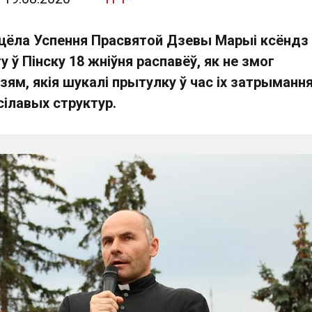
цёла Успення Прасвятой Дзевы Марыі ксёндз
у ў Пінску 18 жніўня распавёў, як не змог
ям, якія шукалі прытулку ў час іх затрыманн
сілавых структур.