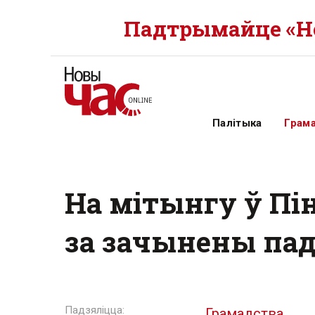
Падтрымайце «Но
Палітыка
Грам
На мітынгу ў Пі
за зачынены пад
Грамадства