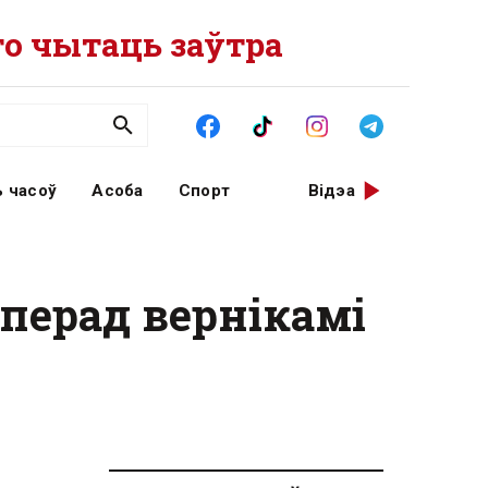
о чытаць заўтра
 часоў
Асоба
Спорт
Відэа
 перад вернікамі