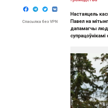
Настаяцель кас
Павел на мітынг
Спасылка без VPN
дапамагчы людз
супрацоўнікамі 