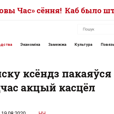
вы Час» сёння!
Каб было шт
адства
Эканоміка
Замежжа
Культура
Повязь
нску ксёндз пакаяўся
час акцый касцёл
19.08.2020
НЧ