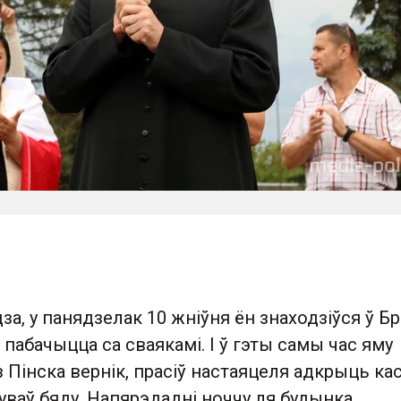
за, у панядзелак 10 жніўня ён знаходзіўся ў Бр
б пабачыцца са сваякамі. І ў гэты самы час яму
 Пінска вернік, прасіў настаяцеля адкрыць ка
ваў бяду. Напярэдадні ноччу ля будынка