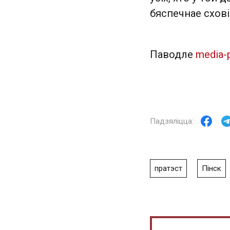
бяспечнае схові
Паводле
media-
пратэст
Пінск