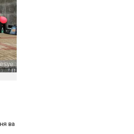
ня ва