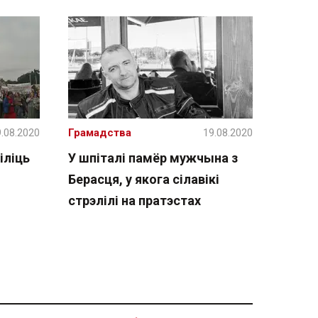
.08.2020
Грамадства
19.08.2020
іліць
У шпіталі памёр мужчына з
Берасця, у якога сілавікі
стрэлілі на пратэстах