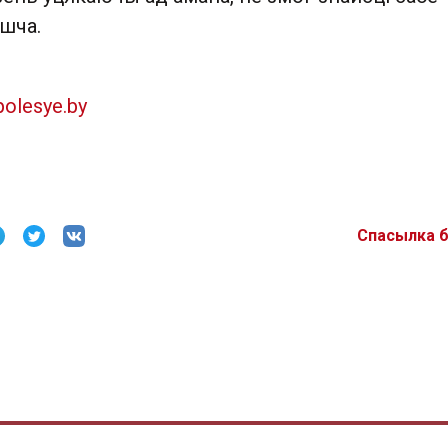
шча.
polesye.by
Спасылка 