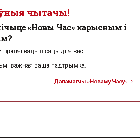
ўныя чытачы!
лічыце «Новы Час» карысным і
ым?
 працягваць пісаць для вас.
льмі важная ваша падтрымка.
Дапамагчы «Новаму Часу»