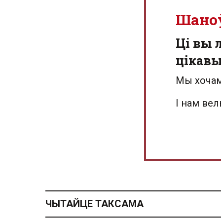
Шано
Ці вы 
цікав
Мы хочам
І нам ве
ЧЫТАЙЦЕ ТАКСАМА