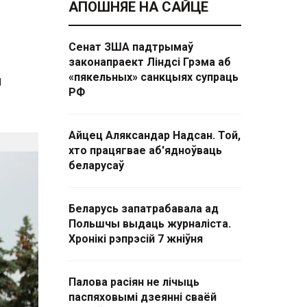
АПОШНЯЕ НА САЙЦЕ
Сенат ЗША падтрымаў
законапраект Ліндсі Грэма аб
«пякельных» санкцыях супраць
я
РФ
Айцец Аляксандар Надсан. Той,
хто працягвае аб'ядноўваць
беларусаў
Беларусь запатрабавала ад
Польшчы выдаць журналіста.
Хронікі рэпрэсій 7 жніўня
Палова расіян не лічыць
паспяховымі дзеянні сваёй