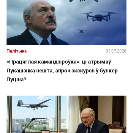
Палітыка
03.07.2026
«Працяглая камандзіроўка»: ці атрымаў
Лукашэнка нешта, апроч экскурсіі ў бункер
Пуціна?