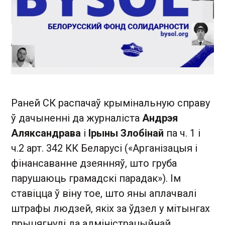
Раней СК распачаў крымінальную справу
ў дачыненні да журналіста
Андрэя
Аляксандрава
і
Ірыны Злобінай
па ч. 1 і
ч.2 арт. 342 КК Беларусі («Арганізацыя і
фінансаванне дзеянняў, што груба
парушаюць грамадскі парадак»). Ім
ставіцца ў віну тое, што яны аплачвалі
штрафы людзей, якіх за ўдзел у мітынгах
прыцягнулі да адміністрацыйнай