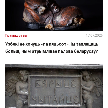
Грамадства
17.07.2026
Узбекі не хочуць «па пяцьсот». Ім заплацяць
больш, чым атрымлівае палова беларусаў?