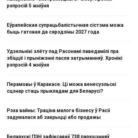
рэпрэсій 5 жніўня
Еўрапейская супрацьбалістычная сістэма можа
быць гатовая да сярэдзіны 2027 года
Удзельнікі злёту пад Расонамі паведамілі пра
збіццё і прыніжэнні пасля затрыманняў. Хронікі
рэпрэсій 4 жніўня
Перамовы ў Каракасе. Ці можа венесуэльскі
сцэнар стаць прыкладам для Беларусі?
Рэха вайны: Траціна малога бізнесу ў Расіі
задумалася аб закрыцці або продажы
Беларускі ПЭН зафіксаваў 738 парушэнняў