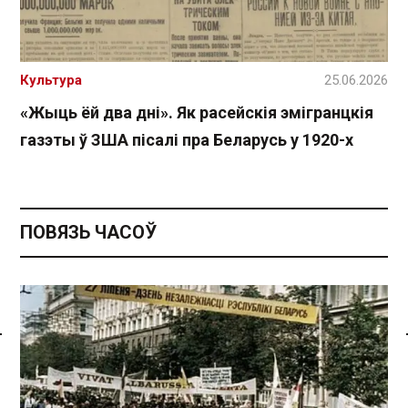
Культура
25.06.2026
«Жыць ёй два дні». Як расейскія эмігранцкія
газэты ў ЗША пісалі пра Беларусь у 1920-х
ПОВЯЗЬ ЧАСОЎ
Спасылка без VPN