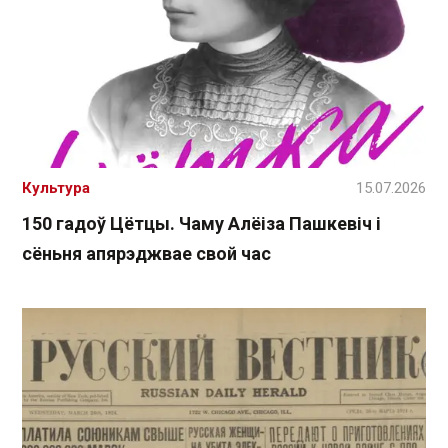
Культура
15.07.2026
150 гадоў Цётцы. Чаму Алёіза Пашкевіч і
сёньня апярэджвае свой час