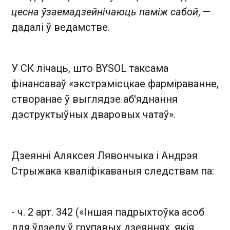
цесна ўзаемадзейнічаюць паміж сабой
, —
дадалі ў ведамстве.
У СК лічаць, што BYSOL таксама
фінансаваў «экстрэмісцкае фарміраванне,
створанае ў выглядзе аб'яднання
дэструктыўных дваровых чатаў».
Дзеянні Аляксея Лявончыка і Андрэя
Стрыжака кваліфікаваныя следствам па:
- ч. 2 арт. 342 («Іншая падрыхтоўка асоб
для ўдзелу ў групавых дзеяннях, якія