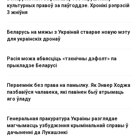
культурных правоў за паўгоддзе. Хронікі рэпрэсій
3 жніўня
Беларусь на мяжы з Украінай стварае новую мэту
для украінскіх дронаў
Расія можа абвясціць «тэхнічны дэфолт» па
прыкладзе Беларусі
Пераемнік без права на памылку. Як Энвер Ходжа
пазбавіўся чалавека, які павінен быў атрымаць
яго ўладу
Генеральная пракуратура Украіны разглядае
магчымасць узбуджэння крымінальнай справы ў
дачыненні да Лукашэнкі