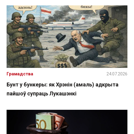
Грамадства
24.07.2026
Бунт у бункеры: як Хрэнін (амаль) адкрыта
пайшоў супраць Лукашэнкі