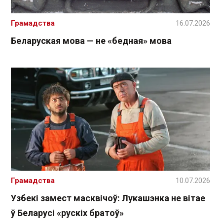
Грамадства
16.07.2026
Беларуская мова — не «бедная» мова
Грамадства
10.07.2026
Узбекі замест масквічоў: Лукашэнка не вітае
ў Беларусі «рускіх братоў»