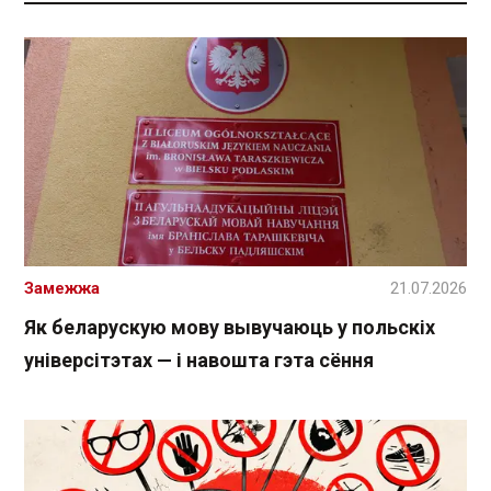
Замежжа
21.07.2026
Як беларускую мову вывучаюць у польскіх
універсітэтах — і навошта гэта сёння