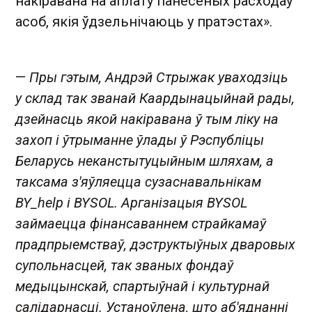
накіравана на аплату панесеных расходаў
асоб, якія ўдзельнічаюць у пратэстах».
—
Пры гэтым, Андрэй Стрыжак уваходзіць
у склад так званай Каардынацыйнай рады,
дзейнасць якой накіравана ў тым ліку на
захоп і ўтрыманне ўлады ў Рэспубліцы
Беларусь неканстытуцыйным шляхам, а
таксама з'яўляецца сузаснавальнікам
BY_help і BYSOL. Арганізацыя BYSOL
займаецца фінансаваннем страйкамаў
прадпрыемстваў, дэструктыўных дваровых
супольнасцей, так званых фондаў
медыцынскай, спартыўнай і культурнай
салідарнасці. Устаноўлена, што аб'яднанні