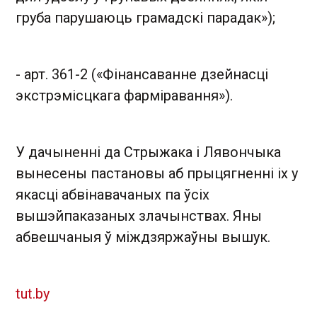
груба парушаюць грамадскі парадак»);
- арт. 361-2 («Фінансаванне дзейнасці
экстрэмісцкага фармiравання»).
У дачыненні да Стрыжака і Лявончыка
вынесены пастановы аб прыцягненні іх у
якасці абвінавачаных па ўсіх
вышэйпаказаных злачынствах. Яны
абвешчаныя ў міждзяржаўны вышук.
tut.by