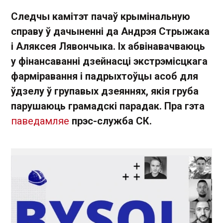
Следчы камітэт пачаў крымінальную
справу ў дачыненні да Андрэя Стрыжака
і Аляксея Лявончыка. Іх абвінавачваюць
у фінансаванні дзейнасці экстрэмісцкага
фарміравання і падрыхтоўцы асоб для
ўдзелу ў групавых дзеяннях, якія груба
парушаюць грамадскі парадак. Пра гэта
паведамляе
прэс-служба СК.