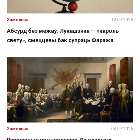
Замежжа
12.07.2026
Абсурд без межаў. Лукашэнка — «кароль
свету», смеццевы бак супраць Фаража
Замежжа
04.07.2026
Рэвалюцыя пад градусам. Як алкаголь