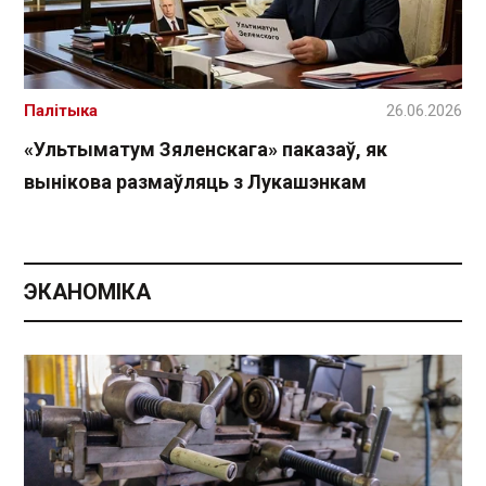
Палітыка
26.06.2026
«Ультыматум Зяленскага» паказаў, як
вынікова размаўляць з Лукашэнкам
ЭКАНОМІКА