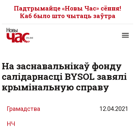
Падтрымайце «Новы Час» сёння!
Каб было што чытаць заўтра
На заснавальнікаў фонду
салідарнасці BYSOL завялі
крымінальную справу
Грамадства
12.04.2021
НЧ