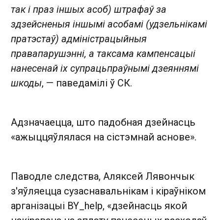
так і праз іншых асоб) штрафаў за
здзейсненыя іншымі асобамі (удзельнікамі
пратэстаў) адміністрацыйныя
правапарушэнні, а таксама кампенсацыі
нанесенай іх супрацьпраўнымі дзеяннямі
шкоды
, — паведамілі ў СК.
Адзначаецца, што падобная дзейнасць
«ажыццяўлялася на сістэмнай аснове».
Паводле следства, Аляксей Лявончык
з'яўляецца сузаснавальнікам і кіраўніком
арганізацыі BY_help, «дзейнасць якой