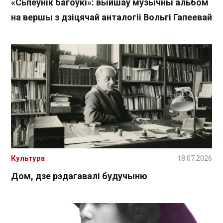
«Сьпеўнік багоўкі»: выйшаў музычны альбом
на вершы з дзіцячай анталогіі Вольгі Гапеевай
Культура
18.07.2026
Дом, дзе рэдагавалі будучыню