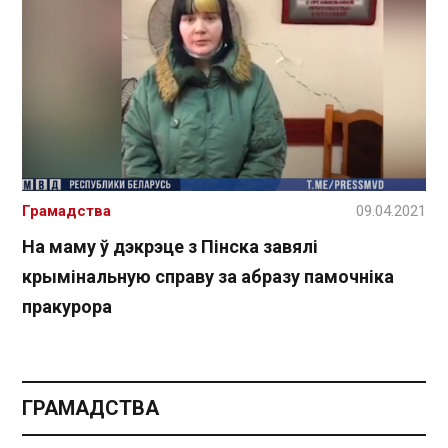
Грамадства
09.04.2021
На маму ў дэкрэце з Пінска завялі
крымінальную справу за абразу памочніка
пракурора
ГРАМАДСТВА