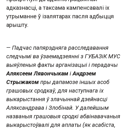
адказнасці, а таксама кампенсавалі іх
утрыманне ў ізалятарах пасля адбыцця
арышту.
—
Падчас папярэдняга расследавання
следчымі ва ўзаемадзеянні з ГУБАЗіК МУС
выяўленыя факты арганізацыі і перадачы
Аляксеем Лявончыкам
і
Андрэем
Стрыжаком
пры дапамозе іншых асоб
грашовых сродкаў, для наступнага іх
выкарыстання ў злачыннай дзейнасці
Аляксандрава і Злобінай. У далейшым
названыя грашовыя сродкі абвінавачаныя
выкарыстоўвалі для аплаты (як асабіста,