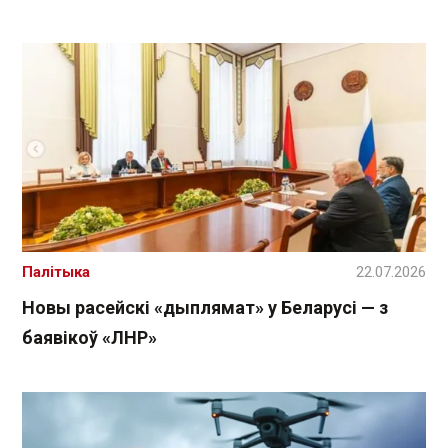
Палітыка
22.07.2026
Новы расейскі «дыплямат» у Беларусі — з
баявікоў «ЛНР»