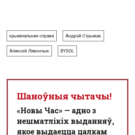
крымінальная справа
Андрэй Стрыжак
Аляксей Лявончык
BYSOL
Шаноўныя чытачы!
«Новы Час» — адно з
нешматлікіх выданняў,
якое выдаецца цалкам