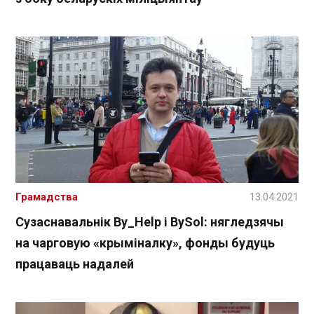
Грамадства
13.04.2021
Сузаснавальнік By_Help і BySol: нягледзячы
на чарговую «крыміналку», фонды будуць
працаваць надалей