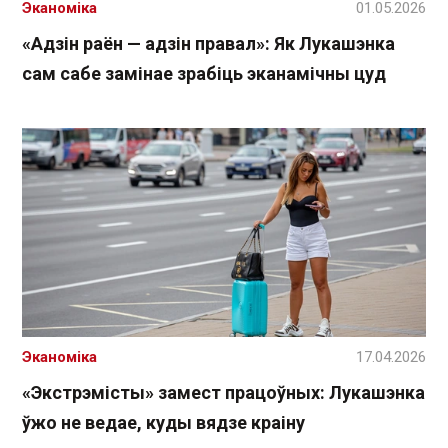
Эканоміка
01.05.2026
«Адзін раён — адзін правал»: Як Лукашэнка
сам сабе замінае зрабіць эканамічны цуд
Эканоміка
17.04.2026
«Экстрэмісты» замест працоўных: Лукашэнка
ўжо не ведае, куды вядзе краіну