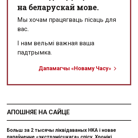
на беларускай мове.
Мы хочам працягваць пісаць для
вас.
І нам вельмі важная ваша
падтрымка.
Дапамагчы «Новаму Часу»
АПОШНЯЕ НА САЙЦЕ
Больш за 2 тысячы ліквідаваных НКА і новае
папаўненне «экстрэмісцкага» спісу. Хронікі