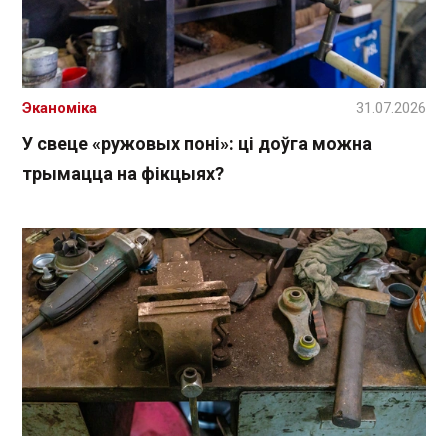
Эканоміка
31.07.2026
У свеце «ружовых поні»: ці доўга можна
трымацца на фікцыях?