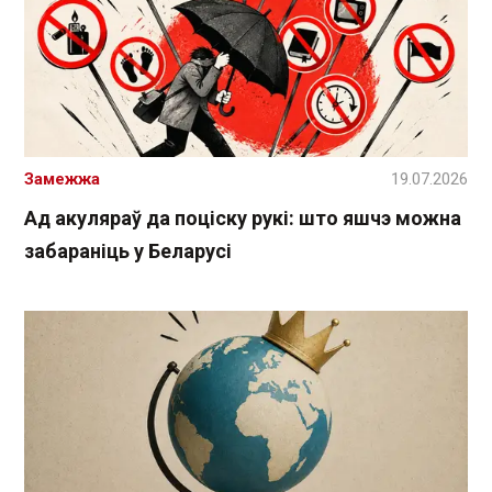
Замежжа
19.07.2026
Ад акуляраў да поціску рукі: што яшчэ можна
забараніць у Беларусі