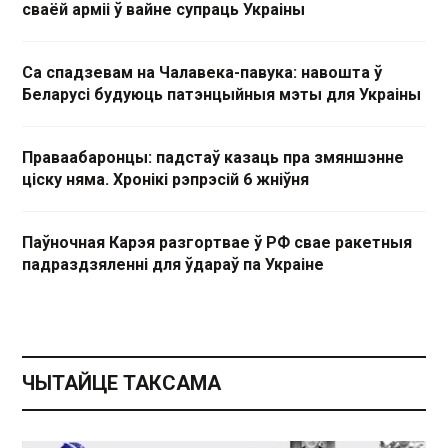
сваёй арміі ў вайне супраць Украіны
Са спадзевам на Чалавека-павука: навошта ў
Беларусі будуюць патэнцыйныя мэты для Украіны
Праваабаронцы: падстаў казаць пра змяншэнне
ціску няма. Хронікі рэпрэсій 6 жніўня
Паўночная Карэя разгортвае ў РФ свае ракетныя
падраздзяленні для ўдараў па Украіне
ЧЫТАЙЦЕ ТАКСАМА