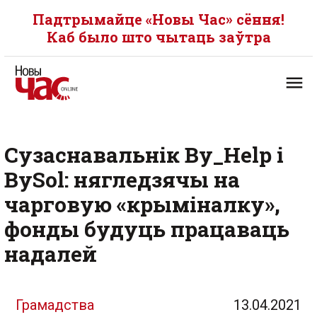
Падтрымайце «Новы Час» сёння!
Каб было што чытаць заўтра
Сузаснавальнік By_Help і
BySol: нягледзячы на
чарговую «крыміналку»,
фонды будуць працаваць
надалей
Грамадства
13.04.2021