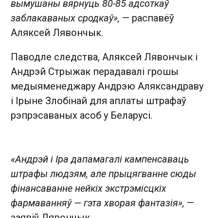
вымушаны вярнуць 80-85 адсоткаў
заблакаваных сродкаў»,
— распавёў
Аляксей Лявончык.
Паводле следства, Аляксей Лявончык і
Андрэй Стрыжак перадавалі грошы
медыяменеджару Андрэю Аляксандраву
і Ірыне Злобінай для аплаты штрафаў
рэпрэсаваных асоб у Беларусі.
«Андрэй і Іра дапамагалі кампенсаваць
штрафы людзям, але прыцягванне сюды
фінансаванне нейкіх экстрэмісцкіх
фармаванняў — гэта хворая фантазія»,
—
заявіў Лявончык.