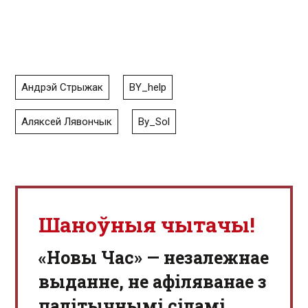
Андрэй Стрыжак
BY_help
Аляксей Лявончык
By_Sol
Шаноўныя чытачы!
«Новы Час» — незалежнае
выданне, не афіляванае з
палітычнымі сіламі.