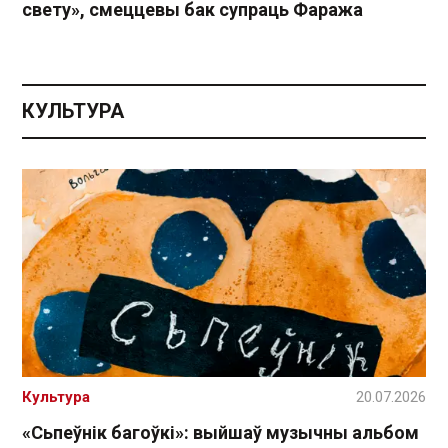
свету», смеццевы бак супраць Фаража
КУЛЬТУРА
Культура
20.07.2026
«Сьпеўнік багоўкі»: выйшаў музычны альбом