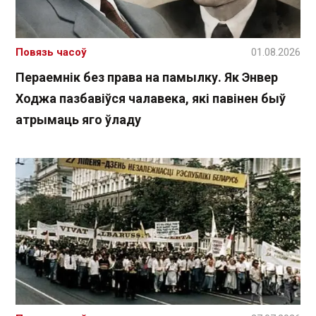
Повязь часоў
01.08.2026
Пераемнік без права на памылку. Як Энвер
Ходжа пазбавіўся чалавека, які павінен быў
атрымаць яго ўладу