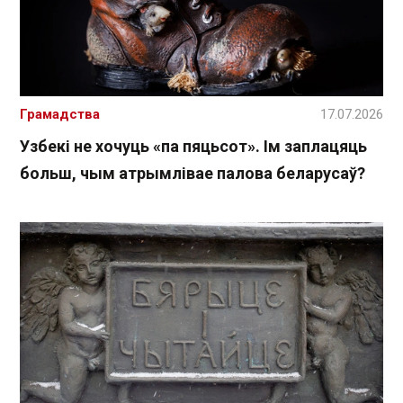
Грамадства
17.07.2026
Узбекі не хочуць «па пяцьсот». Ім заплацяць
больш, чым атрымлівае палова беларусаў?