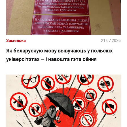
Замежжа
21.07.2026
Як беларускую мову вывучаюць у польскіх
універсітэтах — і навошта гэта сёння