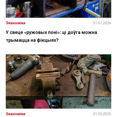
Эканоміка
31.07.2026
У свеце «ружовых поні»: ці доўга можна
трымацца на фікцыях?
Эканоміка
01.05.2026