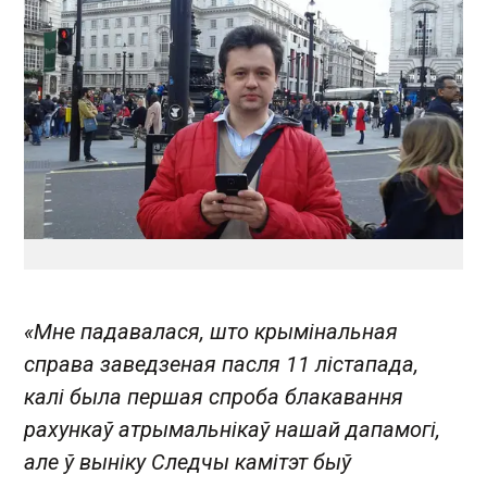
«Мне падавалася, што крымінальная
справа заведзеная пасля 11 лістапада,
калі была першая спроба блакавання
рахункаў атрымальнікаў нашай дапамогі,
але ў выніку Следчы камітэт быў