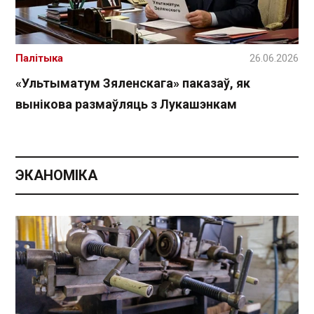
Палітыка
26.06.2026
«Ультыматум Зяленскага» паказаў, як
вынікова размаўляць з Лукашэнкам
ЭКАНОМІКА