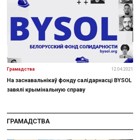
Грамадства
12.04.2021
На заснавальнікаў фонду салідарнасці BYSOL
завялі крымінальную справу
ГРАМАДСТВА