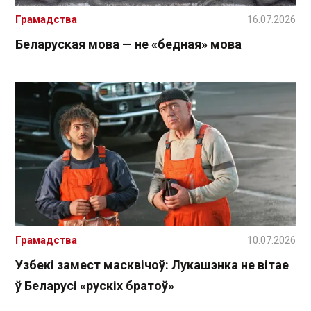
Грамадства
16.07.2026
Беларуская мова — не «бедная» мова
Грамадства
10.07.2026
Узбекі замест масквічоў: Лукашэнка не вітае
ў Беларусі «рускіх братоў»