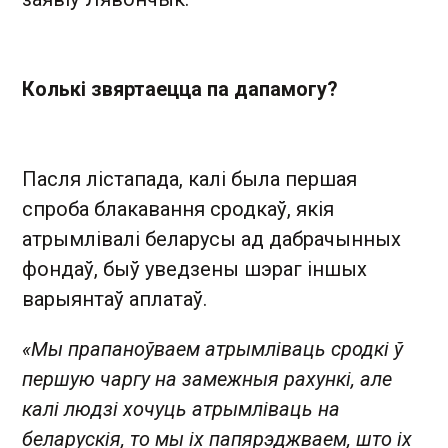
Колькі звяртаецца па дапамогу?
Пасля лістапада, калі была першая
спроба блакавання сродкаў, якія
атрымлівалі беларусы ад дабрачынных
фондаў, быў уведзены шэраг іншых
варыянтаў аплатаў.
«Мы прапаноўваем атрымліваць сродкі ў
першую чаргу на замежныя рахункі, але
калі людзі хочуць атрымліваць на
беларускія, то мы іх папярэджваем, што іх