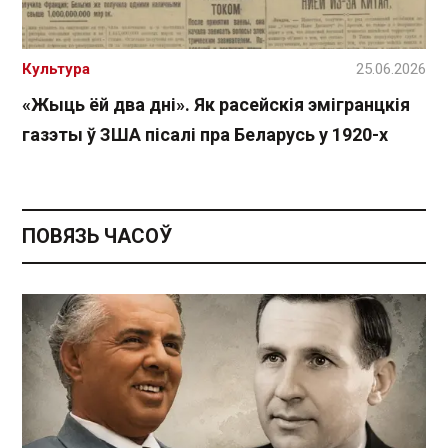
Культура
25.06.2026
«Жыць ёй два дні». Як расейскія эмігранцкія
газэты ў ЗША пісалі пра Беларусь у 1920-х
ПОВЯЗЬ ЧАСОЎ