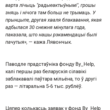
варта лічыць "радыеактыўнымі", грошы
зняць і нічога там больш не трымаць. У
прынцыпе, другая хваля блакавання, якая
адбылася 30 снежня мінулага года,
паказала, што нашы рэкамендацыі былі
пачутыя»,
— кажа Лявончык.
Паводле прадстаўніка фонду By_Help,
калі першы раз беларускія сілавікі
заблакавалі паўтара мільёна, то ў другі
раз — літаральна 5-6 тыс. рублёў.
Цяпер колькасць заявак у фонд By_Help