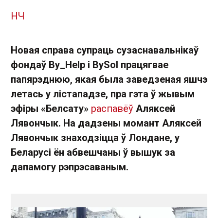
НЧ
Новая справа супраць сузаснавальнікаў
фондаў By_Help і BySol працягвае
папярэднюю, якая была заведзеная яшчэ
летась у лістападзе, пра гэта ў жывым
эфіры «Белсату»
распавёў
Аляксей
Лявончык. На дадзены момант Аляксей
Лявончык знаходзіцца ў Лондане, у
Беларусі ён абвешчаны ў вышук за
дапамогу рэпрэсаваным.