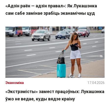
«Адзін раён — адзін правал»: Як Лукашэнка
сам сабе замінае зрабіць эканамічны цуд
Эканоміка
17.04.2026
«Экстрэмісты» замест працоўных: Лукашэнка
ўжо не ведае, куды вядзе краіну