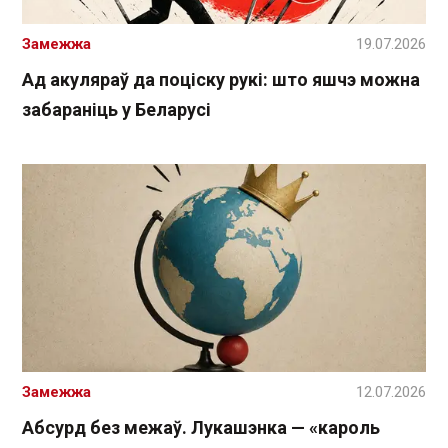
Замежжа
19.07.2026
Ад акуляраў да поціску рукі: што яшчэ можна
забараніць у Беларусі
Замежжа
12.07.2026
Абсурд без межаў. Лукашэнка — «кароль