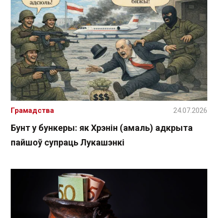
Грамадства
24.07.2026
Бунт у бункеры: як Хрэнін (амаль) адкрыта
пайшоў супраць Лукашэнкі