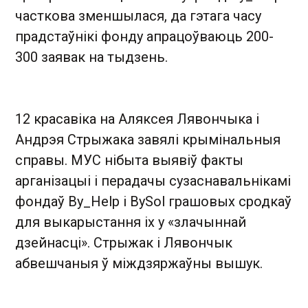
часткова зменшылася, да гэтага часу
прадстаўнікі фонду апрацоўваюць 200-
300 заявак на тыдзень.
12 красавіка на Аляксея Лявончыка і
Андрэя Стрыжака завялі крымінальныя
справы. МУС нібыта выявіў факты
арганізацыі і перадачы сузаснавальнікамі
фондаў By_Help і BySol грашовых сродкаў
для выкарыстання іх у «злачыннай
дзейнасці». Стрыжак і Лявончык
абвешчаныя ў міждзяржаўны вышук.