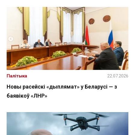
Палітыка
22.07.2026
Новы расейскі «дыплямат» у Беларусі — з
баявікоў «ЛНР»