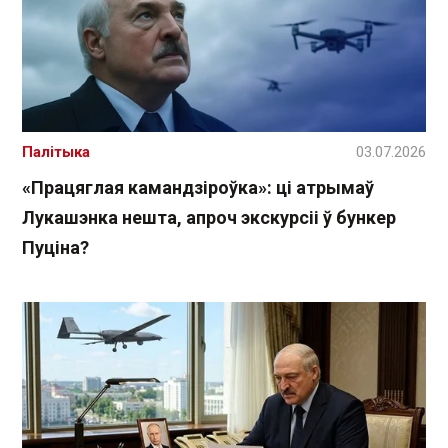
Палітыка
03.07.2026
«Працяглая камандзіроўка»: ці атрымаў
Лукашэнка нешта, апроч экскурсіі ў бункер
Пуціна?