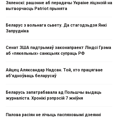
Зяленскі: рашэнне аб перадачы Украіне ліцэнзій на
вытворчасць Patriot прынята
Беларус з вольнага сьвету. Да стагодзьдзя Янкі
Запрудніка
Сенат ЗША падтрымаў законапраект Ліндсі Грэма
аб «пякельных» санкцыях супраць РФ
Айцец Аляксандар Надсан. Той, хто працягвае
аб'ядноўваць беларусаў
Беларусь запатрабавала ад Польшчы выдаць
журналіста. Хронікі рэпрэсій 7 жніўня
Палова расіян не лічыць паспяховымі дзеянні