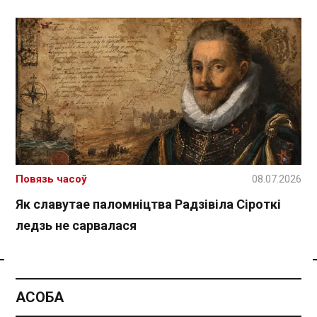
Повязь часоў
08.07.2026
Як славутае паломніцтва Радзівіла Сіроткі
ледзь не сарвалася
Спасылка без VPN
АСОБА