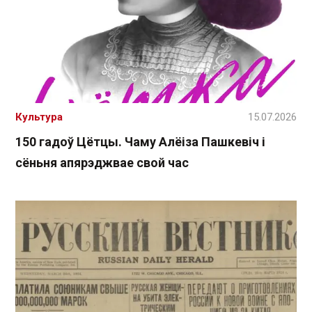
Культура
15.07.2026
150 гадоў Цётцы. Чаму Алёіза Пашкевіч і
сёньня апярэджвае свой час