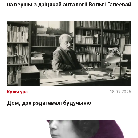
на вершы з дзіцячай анталогіі Вольгі Гапеевай
Культура
18.07.2026
Дом, дзе рэдагавалі будучыню