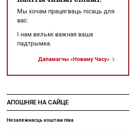
Мы хочам працягваць пісаць для
вас.
І нам вельмі важная ваша
падтрымка.
Дапамагчы «Новаму Часу»
АПОШНЯЕ НА САЙЦЕ
Незалежнасць коштам піва