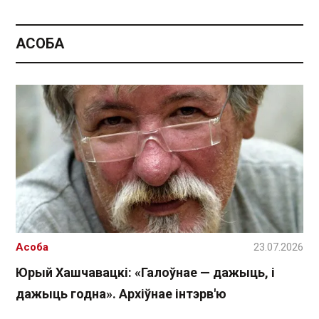
АСОБА
Асоба
23.07.2026
Юрый Хашчавацкі: «Галоўнае — дажыць, і
дажыць годна». Архіўнае інтэрв'ю