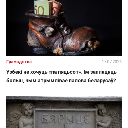
Грамадства
17.07.2026
Узбекі не хочуць «па пяцьсот». Ім заплацяць
больш, чым атрымлівае палова беларусаў?