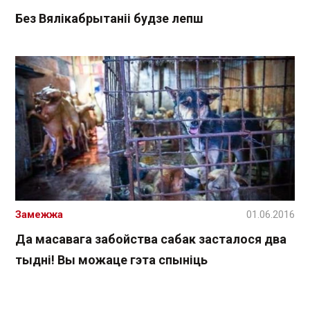
Без Вялікабрытаніі будзе лепш
Замежжа
01.06.2016
Да масавага забойства сабак засталося два
тыдні! Вы можаце гэта спыніць