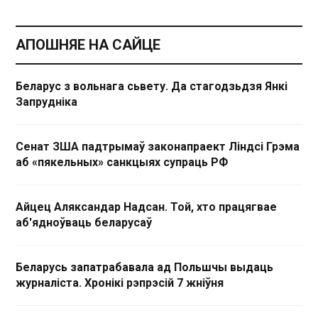
АПОШНЯЕ НА САЙЦЕ
Беларус з вольнага сьвету. Да стагодзьдзя Янкі
Запрудніка
Сенат ЗША падтрымаў законапраект Ліндсі Грэма
аб «пякельных» санкцыях супраць РФ
Айцец Аляксандар Надсан. Той, хто працягвае
аб'ядноўваць беларусаў
Беларусь запатрабавала ад Польшчы выдаць
журналіста. Хронікі рэпрэсій 7 жніўня