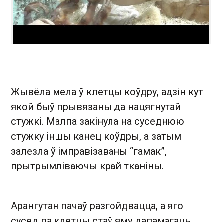
Жывёла мела ў клетцы коўдру, адзін кут
якой быў прывязаны да нацягнутай
стужкі. Малпа закінула на суседнюю
стужку іншы канец коўдры, а затым
залезла ў імправізаваны “гамак”,
прытрымліваючы край тканіны.
Арангутан пачаў разгойдвацца, а яго
сусед па клетцы стаў яму дапамагаць.