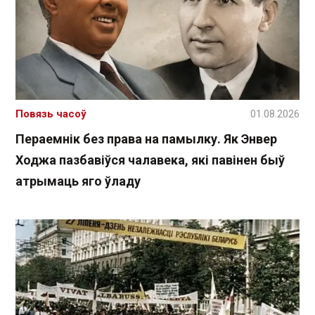
Повязь часоў
01.08.2026
Пераемнік без права на памылку. Як Энвер
Ходжа пазбавіўся чалавека, які павінен быў
атрымаць яго ўладу