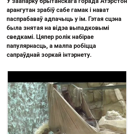
У заапарку брытанскага горада Атэрстон
арангутан зрабіў сабе гамак і нават
паспрабаваў адпачыць у ім. Гэтая сцэна
была знятая на відэа выпадковымі
сведкамі. Цяпер ролік набірае
папулярнасць, а малпа робіцца
сапраўднай зоркай інтэрнету.