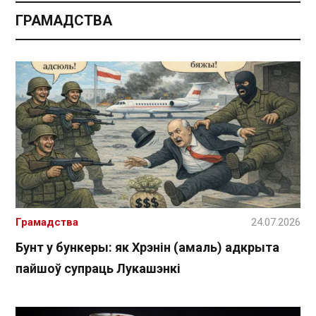
ГРАМАДСТВА
Грамадства
24.07.2026
Бунт у бункеры: як Хрэнін (амаль) адкрыта
пайшоў супраць Лукашэнкі