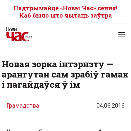
Падтрымайце «Новы Час» сёння!
Каб было што чытаць заўтра
Новая зорка інтэрнэту —
арангутан сам зрабіў гамак
і пагайдаўся ў ім
Грамадства
04.06.2016