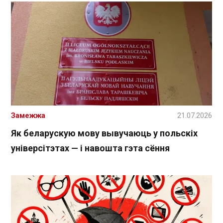
Замежжа
21.07.2026
Як беларускую мову вывучаюць у польскіх
універсітэтах — і навошта гэта сёння