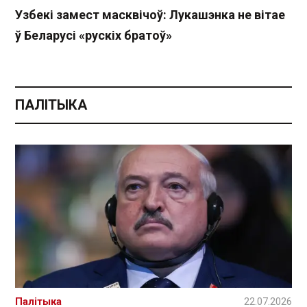
Узбекі замест масквічоў: Лукашэнка не вітае
ў Беларусі «рускіх братоў»
ПАЛІТЫКА
Палітыка
22.07.2026