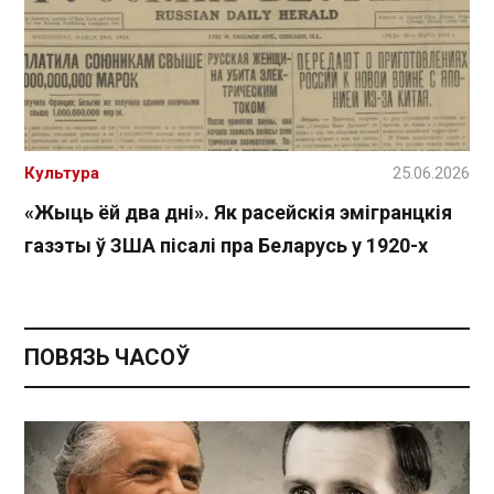
Культура
25.06.2026
«Жыць ёй два дні». Як расейскія эмігранцкія
газэты ў ЗША пісалі пра Беларусь у 1920-х
ПОВЯЗЬ ЧАСОЎ