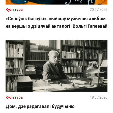
Культура
20.07.2026
«Сьпеўнік багоўкі»: выйшаў музычны альбом
на вершы з дзіцячай анталогіі Вольгі Гапеевай
Культура
18.07.2026
Дом, дзе рэдагавалі будучыню