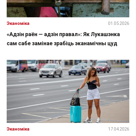
Эканоміка
01.05.2026
«Адзін раён — адзін правал»: Як Лукашэнка
сам сабе замінае зрабіць эканамічны цуд
Эканоміка
17.04.2026