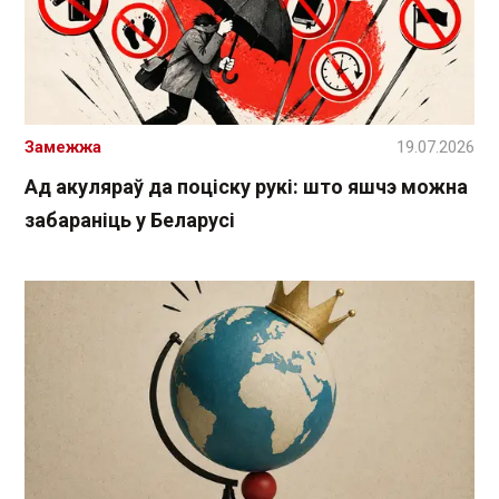
Замежжа
19.07.2026
Ад акуляраў да поціску рукі: што яшчэ можна
забараніць у Беларусі