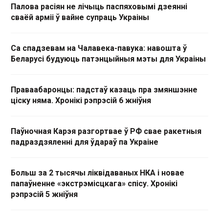
Палова расіян не лічыць паспяховымі дзеянні
сваёй арміі ў вайне супраць Украіны
Са спадзевам на Чалавека-павука: навошта ў
Беларусі будуюць патэнцыйныя мэты для Украіны
Праваабаронцы: падстаў казаць пра змяншэнне
ціску няма. Хронікі рэпрэсій 6 жніўня
Паўночная Карэя разгортвае ў РФ свае ракетныя
падраздзяленні для ўдараў па Украіне
Больш за 2 тысячы ліквідаваных НКА і новае
папаўненне «экстрэмісцкага» спісу. Хронікі
рэпрэсій 5 жніўня