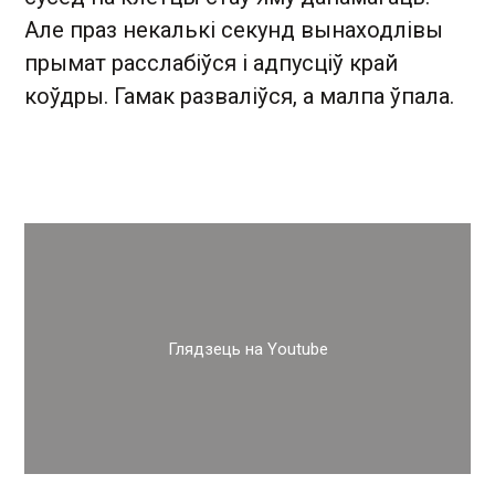
Але праз некалькі секунд вынаходлівы
прымат расслабіўся і адпусціў край
коўдры. Гамак разваліўся, а малпа ўпала.
Глядзець на Youtube