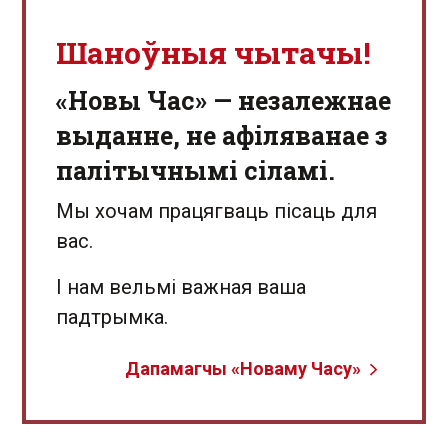
Шаноўныя чытачы!
«Новы Час» — незалежнае
выданне, не афіляванае з
палітычнымі сіламі.
Мы хочам працягваць пісаць для
вас.
І нам вельмі важная ваша
падтрымка.
Дапамагчы «Новаму Часу»