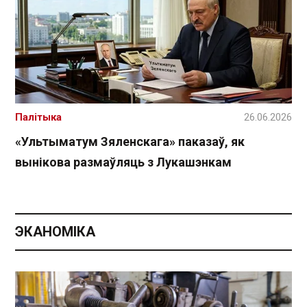
Палітыка
26.06.2026
«Ультыматум Зяленскага» паказаў, як
вынікова размаўляць з Лукашэнкам
ЭКАНОМІКА