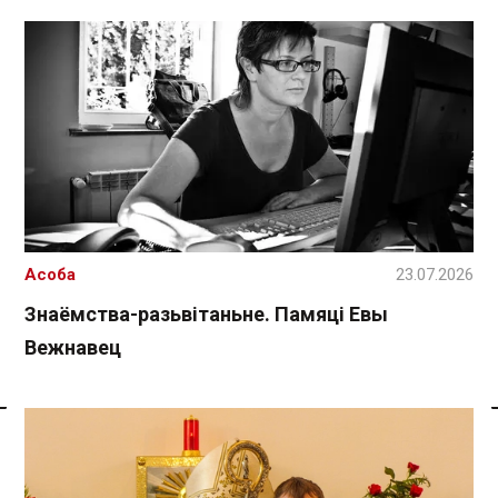
Асоба
23.07.2026
Знаёмства-разьвітаньне. Памяці Евы
Вежнавец
Спасылка без VPN