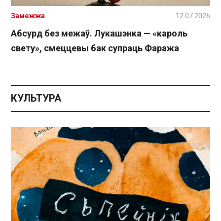
Замежжа
12.07.2026
Абсурд без межаў. Лукашэнка — «кароль
свету», смеццевы бак супраць Фаража
КУЛЬТУРА