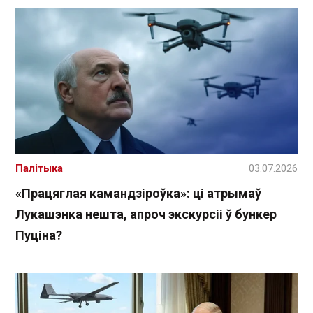
Палітыка
03.07.2026
«Працяглая камандзіроўка»: ці атрымаў
Лукашэнка нешта, апроч экскурсіі ў бункер
Пуціна?