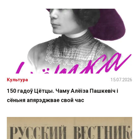
Культура
15.07.2026
150 гадоў Цётцы. Чаму Алёіза Пашкевіч і
сёньня апярэджвае свой час