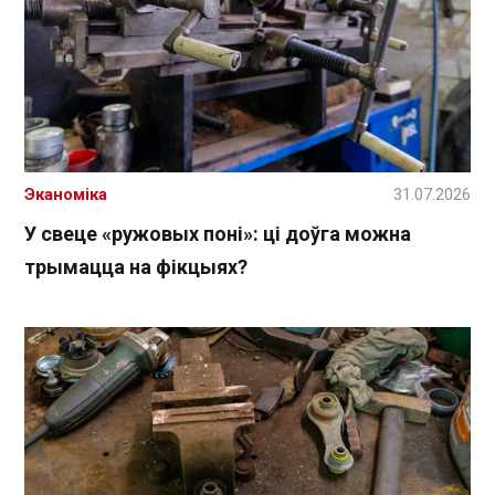
Эканоміка
31.07.2026
У свеце «ружовых поні»: ці доўга можна
трымацца на фікцыях?