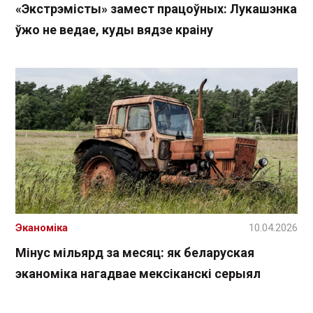
«Экстрэмісты» замест працоўных: Лукашэнка
ўжо не ведае, куды вядзе краіну
Эканоміка
10.04.2026
Мінус мільярд за месяц: як беларуская
эканоміка нагадвае мексіканскі серыял