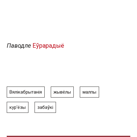
Паводле
Еўрарадыё
Вялікабрытанія
жывёлы
малпы
кур'ёзы
забаўкі