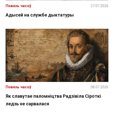
Повязь часоў
27.07.2026
Адысей на службе дыктатуры
Повязь часоў
08.07.2026
Як славутае паломніцтва Радзівіла Сіроткі
ледзь не сарвалася