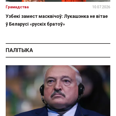
Грамадства
10.07.2026
Узбекі замест масквічоў: Лукашэнка не вітае
ў Беларусі «рускіх братоў»
ПАЛІТЫКА