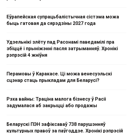
Еўрапейская супрацьбалістычная сістэма можа
быць гатовая да сярэдзіны 2027 года
Удзельнікі злёту пад Расонамі паведамілі пра
збіццё і прыніжэнні пасля затрыманняў. Хронікі
рэпрэсій 4 жніўня
Перамовы ў Каракасе. Ці можа венесуэльскі
сцэнар стаць прыкладам для Беларусі?
Рэха вайны: Траціна малога бізнесу ў Расіі
задумалася аб закрыцці або продажы
Беларускі ПЭН зафіксаваў 738 парушэнняў
культурных правоў за паўгоддзе. Хронікі рэпрэсій