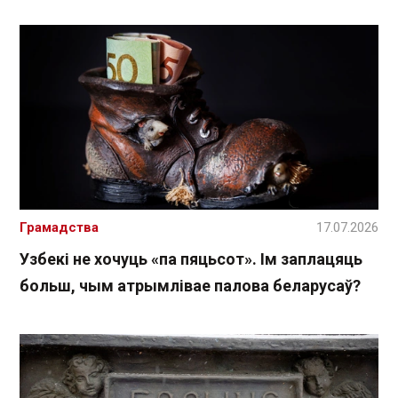
Грамадства
17.07.2026
Узбекі не хочуць «па пяцьсот». Ім заплацяць
больш, чым атрымлівае палова беларусаў?