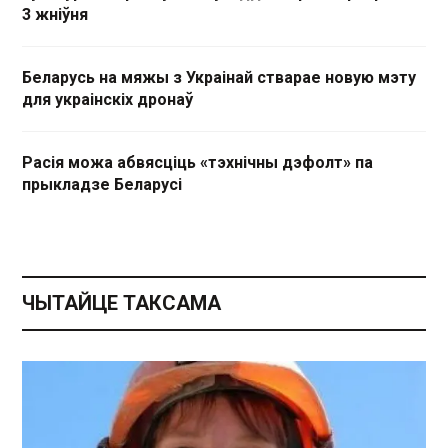
3 жніўня
Беларусь на мяжы з Украінай стварае новую мэту
для украінскіх дронаў
Расія можа абвясціць «тэхнічны дэфолт» па
прыкладзе Беларусі
ЧЫТАЙЦЕ ТАКСАМА