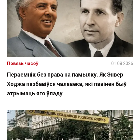
Повязь часоў
01.08.2026
Пераемнік без права на памылку. Як Энвер
Ходжа пазбавіўся чалавека, які павінен быў
атрымаць яго ўладу