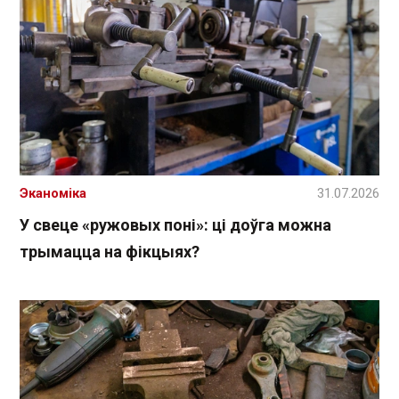
Эканоміка
31.07.2026
У свеце «ружовых поні»: ці доўга можна
трымацца на фікцыях?