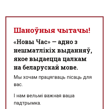
Шаноўныя чытачы!
«Новы Час» — адно з
нешматлікіх выданняў,
якое выдаецца цалкам
на беларускай мове.
Мы хочам працягваць пісаць для
вас.
І нам вельмі важная ваша
падтрымка.