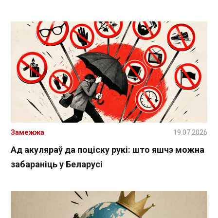
Замежжа
19.07.2026
Ад акуляраў да поціску рукі: што яшчэ можна
забараніць у Беларусі