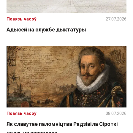
Повязь часоў
27.07.2026
Адысей на службе дыктатуры
Повязь часоў
08.07.2026
Як славутае паломніцтва Радзівіла Сіроткі
ледзь не сарвалася