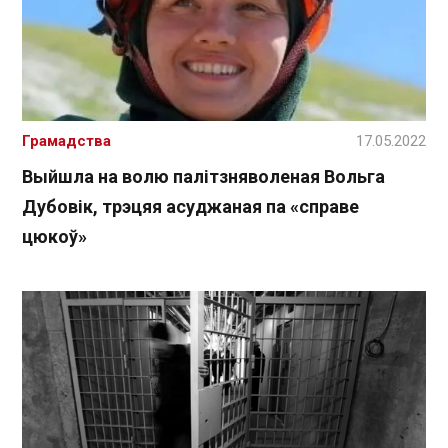
Грамадства
17.05.2022
Выйшла на волю палітзняволеная Вольга
Дубовік, трэцяя асуджаная па «справе
цюкоў»