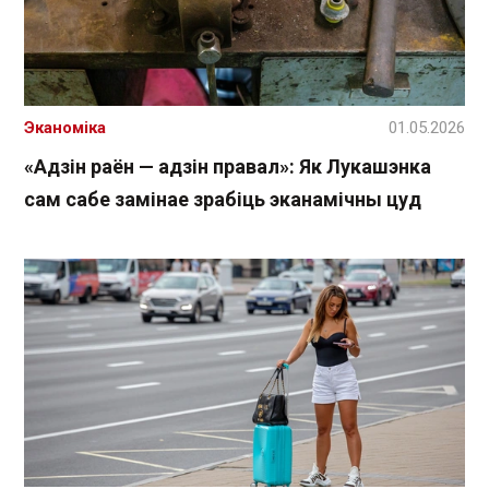
Эканоміка
01.05.2026
«Адзін раён — адзін правал»: Як Лукашэнка
сам сабе замінае зрабіць эканамічны цуд