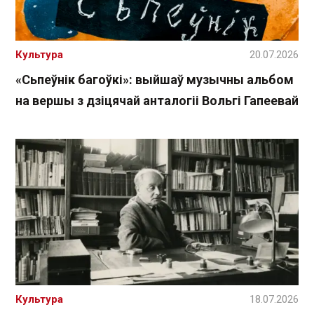
Культура
20.07.2026
«Сьпеўнік багоўкі»: выйшаў музычны альбом
на вершы з дзіцячай анталогіі Вольгі Гапеевай
Культура
18.07.2026