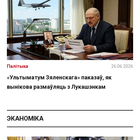
Палітыка
26.06.2026
«Ультыматум Зяленскага» паказаў, як
вынікова размаўляць з Лукашэнкам
ЭКАНОМІКА