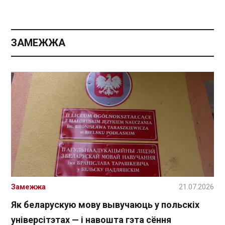
ЗАМЕЖЖА
Замежжа
21.07.2026
Як беларускую мову вывучаюць у польскіх
універсітэтах — і навошта гэта сёння