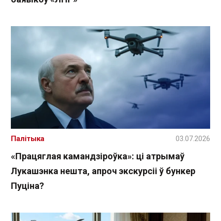
Палітыка
03.07.2026
«Працяглая камандзіроўка»: ці атрымаў
Лукашэнка нешта, апроч экскурсіі ў бункер
Пуціна?