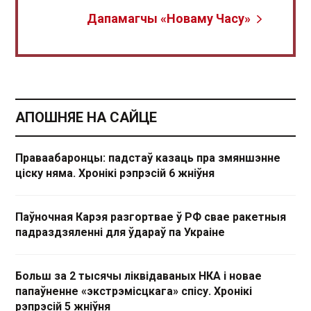
Дапамагчы «Новаму Часу»
АПОШНЯЕ НА САЙЦЕ
Праваабаронцы: падстаў казаць пра змяншэнне
ціску няма. Хронікі рэпрэсій 6 жніўня
Паўночная Карэя разгортвае ў РФ свае ракетныя
падраздзяленні для ўдараў па Украіне
Больш за 2 тысячы ліквідаваных НКА і новае
папаўненне «экстрэмісцкага» спісу. Хронікі
рэпрэсій 5 жніўня