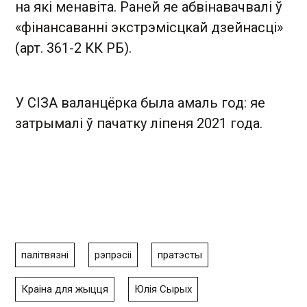
на які менавіта. Раней яе абвінавачвалі ў
«фінансаванні экстрэмісцкай дзейнасці»
(арт. 361-2 КК РБ).
У СІЗА валанцёрка была амаль год: яе
затрымалі ў пачатку ліпеня 2021 года.
палітвязні
рэпрэсіі
пратэсты
Краіна для жыцця
Юлія Сырых