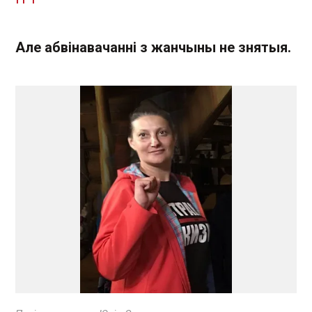
Але абвінавачанні з жанчыны не знятыя.