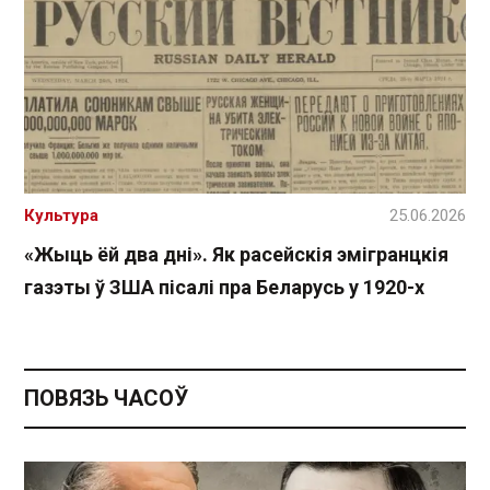
Культура
25.06.2026
«Жыць ёй два дні». Як расейскія эмігранцкія
газэты ў ЗША пісалі пра Беларусь у 1920-х
ПОВЯЗЬ ЧАСОЎ