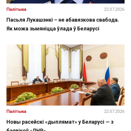
Палітыка
22.07.2026
Пасьля Лукашэнкі – не абавязкова свабода.
Як можа зьмяніцца ўлада ў Беларусі
Палітыка
22.07.2026
Новы расейскі «дыплямат» у Беларусі — з
баявікоў «ЛНР»