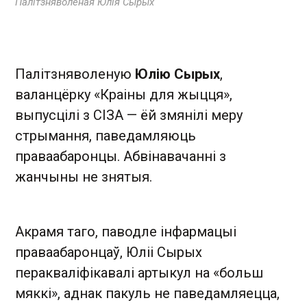
Палітзняволеная Юлія Сырых
Палітзняволеную
Юлію Сырых
,
валанцёрку «Краіны для жыцця»,
выпусцілі з СІЗА — ёй змянілі меру
стрымання, паведамляюць
праваабаронцы. Абвінавачанні з
жанчыны не знятыя.
Акрамя таго, паводле інфармацыі
праваабаронцаў, Юліі Сырых
перакваліфікавалі артыкул на «больш
мяккі», аднак пакуль не паведамляецца,