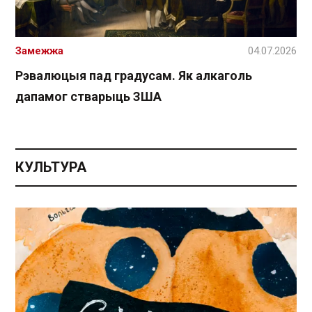
Замежжа
04.07.2026
Рэвалюцыя пад градусам. Як алкаголь
дапамог стварыць ЗША
КУЛЬТУРА