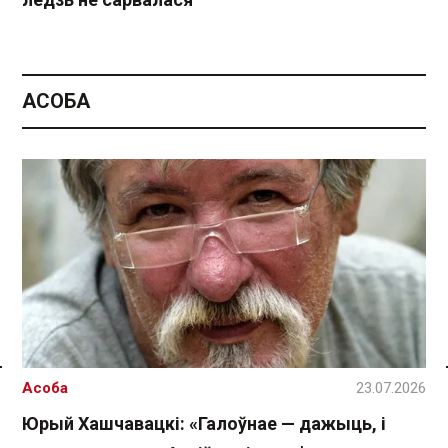
АСОБА
Спасылка без VPN
Асоба
23.07.2026
Юрый Хашчавацкі: «Галоўнае — дажыць, і