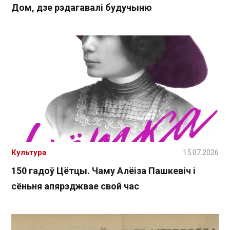
Дом, дзе рэдагавалі будучыню
Культура
15.07.2026
150 гадоў Цётцы. Чаму Алёіза Пашкевіч і
сёньня апярэджвае свой час