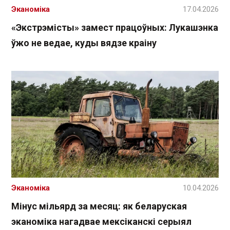
Эканоміка
17.04.2026
«Экстрэмісты» замест працоўных: Лукашэнка
ўжо не ведае, куды вядзе краіну
Эканоміка
10.04.2026
Мінус мільярд за месяц: як беларуская
эканоміка нагадвае мексіканскі серыял