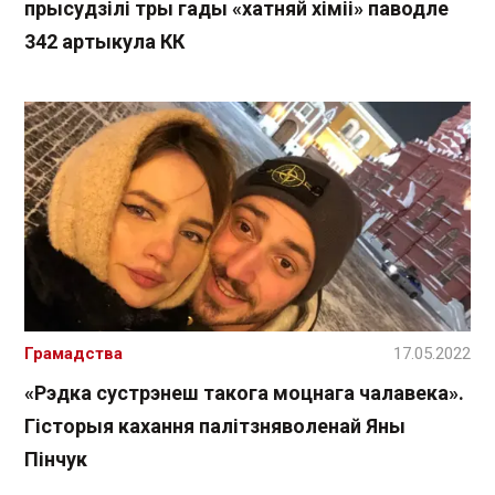
прысудзілі тры гады «хатняй хіміі» паводле
342 артыкула КК
Грамадства
17.05.2022
«Рэдка сустрэнеш такога моцнага чалавека».
Гісторыя кахання палітзняволенай Яны
Пінчук