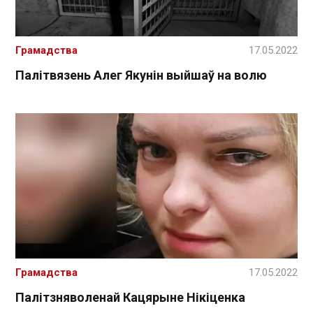
Грамадства
17.05.2022
Палітвязень Алег Якунін выйшаў на волю
Грамадства
17.05.2022
Палітзняволенай Кацярыне Нікіценка