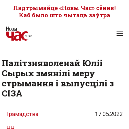
Падтрымайце «Новы Час» сёння!
Каб было што чытаць заўтра
Палітзняволенай Юліі
Сырых змянілі меру
стрымання і выпусцілі з
СІЗА
Грамадства
17.05.2022
НЧ