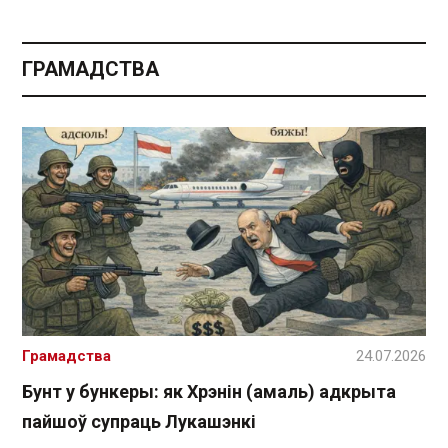
ГРАМАДСТВА
Грамадства
24.07.2026
Бунт у бункеры: як Хрэнін (амаль) адкрыта
пайшоў супраць Лукашэнкі