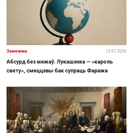
Замежжа
12.07.2026
Абсурд без межаў. Лукашэнка — «кароль
свету», смеццевы бак супраць Фаража