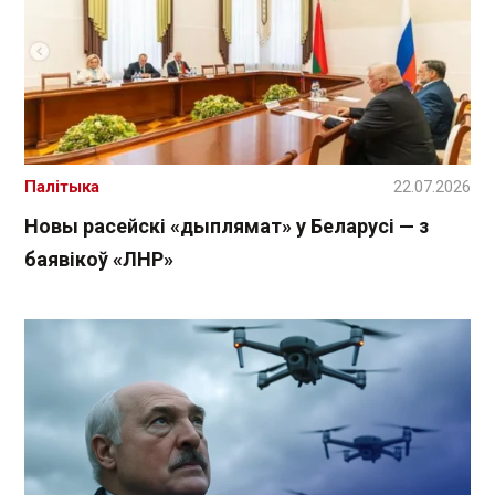
Палітыка
22.07.2026
Новы расейскі «дыплямат» у Беларусі — з
баявікоў «ЛНР»