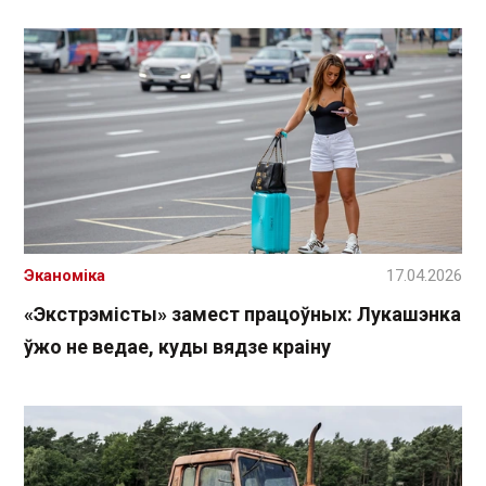
Эканоміка
17.04.2026
«Экстрэмісты» замест працоўных: Лукашэнка
ўжо не ведае, куды вядзе краіну