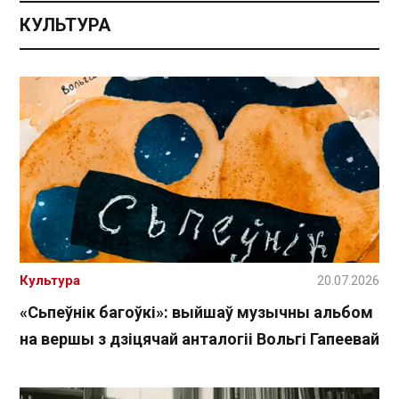
КУЛЬТУРА
Культура
20.07.2026
«Сьпеўнік багоўкі»: выйшаў музычны альбом
на вершы з дзіцячай анталогіі Вольгі Гапеевай