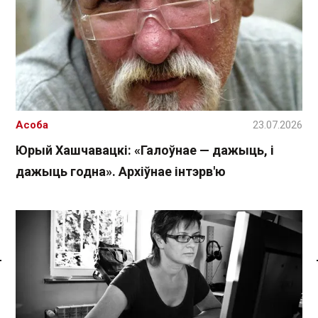
Асоба
23.07.2026
Юрый Хашчавацкі: «Галоўнае — дажыць, і
дажыць годна». Архіўнае інтэрв'ю
Спасылка без VPN