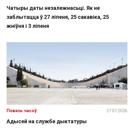
Чатыры даты незалежнасьці. Як не
заблытацца ў 27 ліпеня, 25 сакавіка, 25
жніўня і 3 ліпеня
Повязь часоў
27.07.2026
Адысей на службе дыктатуры