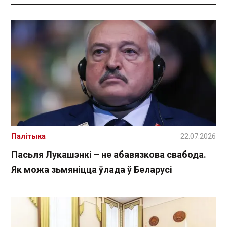
Палітыка
22.07.2026
Пасьля Лукашэнкі – не абавязкова свабода.
Як можа зьмяніцца ўлада ў Беларусі