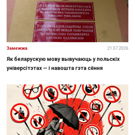
Замежжа
21.07.2026
Як беларускую мову вывучаюць у польскіх
універсітэтах — і навошта гэта сёння