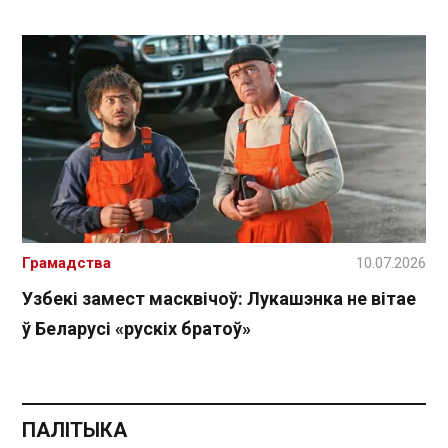
Грамадства
10.07.2026
Узбекі замест масквічоў: Лукашэнка не вітае
ў Беларусі «рускіх братоў»
ПАЛІТЫКА