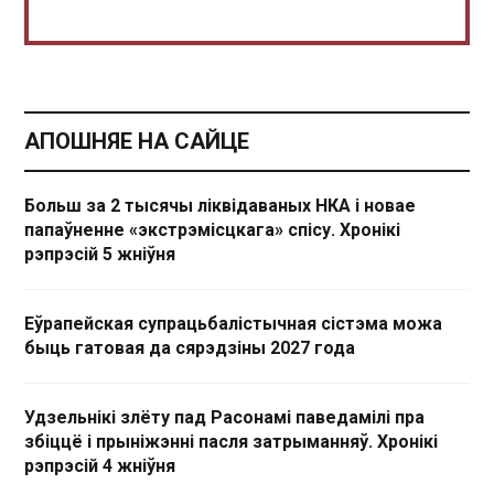
АПОШНЯЕ НА САЙЦЕ
Больш за 2 тысячы ліквідаваных НКА і новае
папаўненне «экстрэмісцкага» спісу. Хронікі
рэпрэсій 5 жніўня
Еўрапейская супрацьбалістычная сістэма можа
быць гатовая да сярэдзіны 2027 года
Удзельнікі злёту пад Расонамі паведамілі пра
збіццё і прыніжэнні пасля затрыманняў. Хронікі
рэпрэсій 4 жніўня