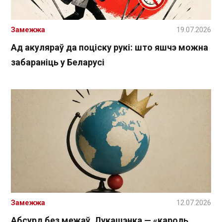
Замежжа
19.07.2026
Ад акуляраў да поціску рукі: што яшчэ можна
забараніць у Беларусі
Замежжа
12.07.2026
Абсурд без межаў. Лукашэнка — «кароль