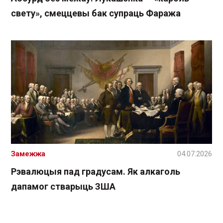
свету», смеццевы бак супраць Фаража
Замежжа
04.07.2026
Рэвалюцыя пад градусам. Як алкаголь
дапамог стварыць ЗША