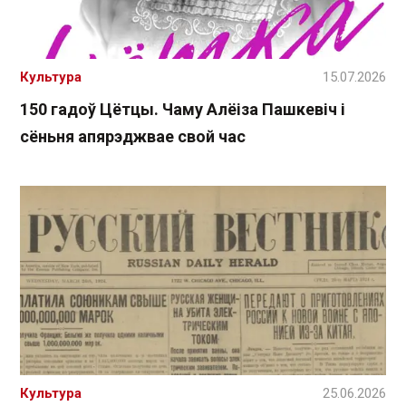
Культура
15.07.2026
150 гадоў Цётцы. Чаму Алёіза Пашкевіч і
сёньня апярэджвае свой час
Культура
25.06.2026