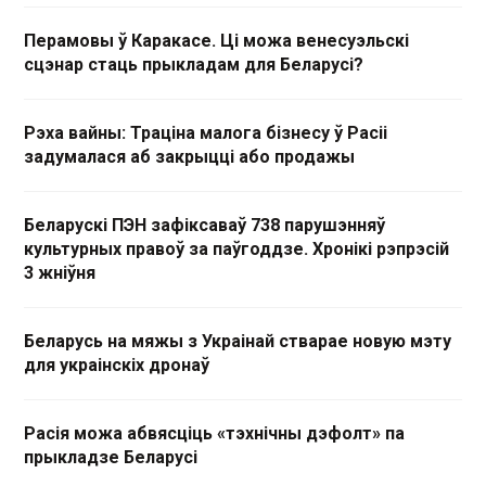
Перамовы ў Каракасе. Ці можа венесуэльскі
сцэнар стаць прыкладам для Беларусі?
Рэха вайны: Траціна малога бізнесу ў Расіі
задумалася аб закрыцці або продажы
Беларускі ПЭН зафіксаваў 738 парушэнняў
культурных правоў за паўгоддзе. Хронікі рэпрэсій
3 жніўня
Беларусь на мяжы з Украінай стварае новую мэту
для украінскіх дронаў
Расія можа абвясціць «тэхнічны дэфолт» па
прыкладзе Беларусі