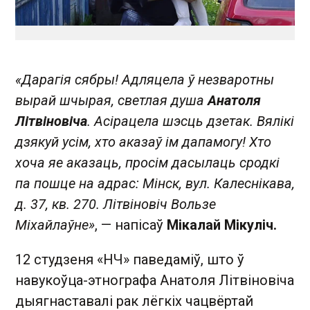
«Дарагія сябры! Адляцела ў незваротны
вырай шчырая, светлая душа
Анатоля
Літвіновіча
. Асірацела шэсць дзетак. Вялікі
дзякуй усім, хто аказаў ім дапамогу! Хто
хоча яе аказаць, просім дасылаць сродкі
па пошце на адрас: Мінск, вул. Калеснікава,
д. 37, кв. 270. Літвіновіч Вользе
Міхайлаўне»
, — напісаў
Мікалай Мікуліч.
12 студзеня «НЧ» паведаміў, што ў
навукоўца-этнографа Анатоля Літвіновіча
дыягнаставалі рак лёгкіх чацвёртай