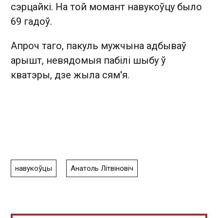
сэрцайкі. На той момант навукоўцу было
69 гадоў.
Апроч таго, пакуль мужчына адбываў
арышт, невядомыя пабілі шыбу ў
кватэры, дзе жыла сям'я.
навукоўцы
Анатоль Літвіновіч