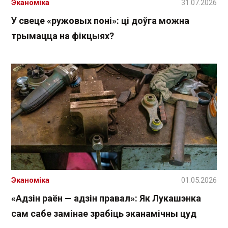
Эканоміка
31.07.2026
У свеце «ружовых поні»: ці доўга можна
трымацца на фікцыях?
Эканоміка
01.05.2026
«Адзін раён — адзін правал»: Як Лукашэнка
сам сабе замінае зрабіць эканамічны цуд