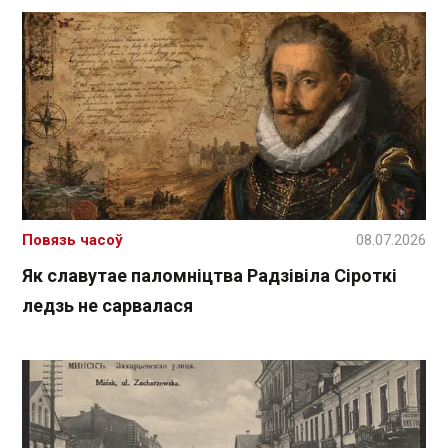
Повязь часоў
08.07.2026
Як славутае паломніцтва Радзівіла Сіроткі
ледзь не сарвалася