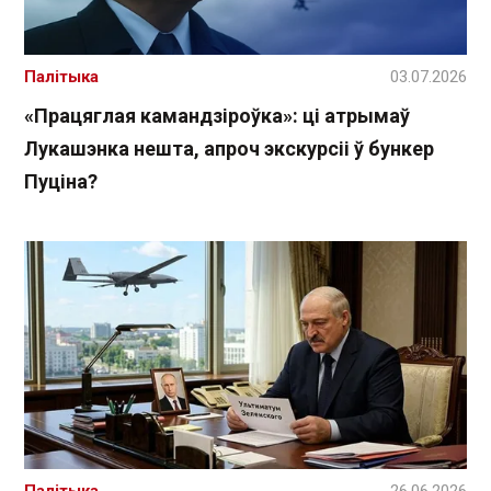
Палітыка
03.07.2026
«Працяглая камандзіроўка»: ці атрымаў
Лукашэнка нешта, апроч экскурсіі ў бункер
Пуціна?
Палітыка
26.06.2026