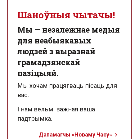
Шаноўныя чытачы!
Мы — незалежнае медыя
для неабыякавых
людзей з выразнай
грамадзянскай
пазіцыяй.
Мы хочам працягваць пісаць для
вас.
І нам вельмі важная ваша
падтрымка.
Дапамагчы «Новаму Часу»