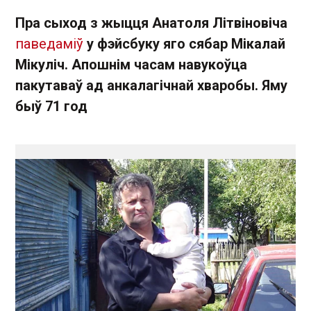
Пра сыход з жыцця Анатоля Літвіновіча
паведаміў
у фэйсбуку яго сябар Мікалай
Мікуліч. Апошнім часам навукоўца
пакутаваў ад анкалагічнай хваробы. Яму
быў 71 год