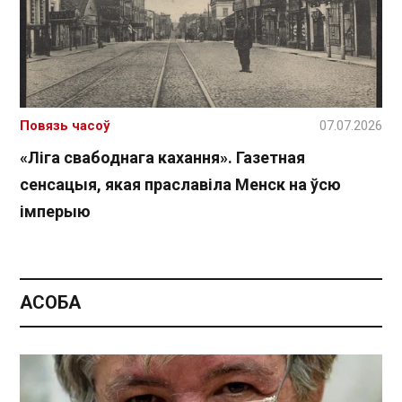
Повязь часоў
07.07.2026
«Ліга свабоднага кахання». Газетная
сенсацыя, якая праславіла Менск на ўсю
імперыю
АСОБА