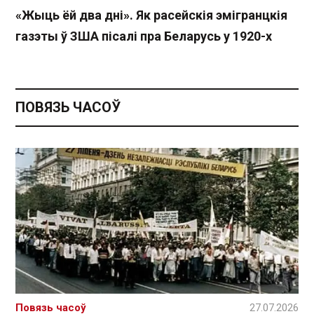
«Жыць ёй два дні». Як расейскія эмігранцкія
газэты ў ЗША пісалі пра Беларусь у 1920-х
ПОВЯЗЬ ЧАСОЎ
Повязь часоў
27.07.2026