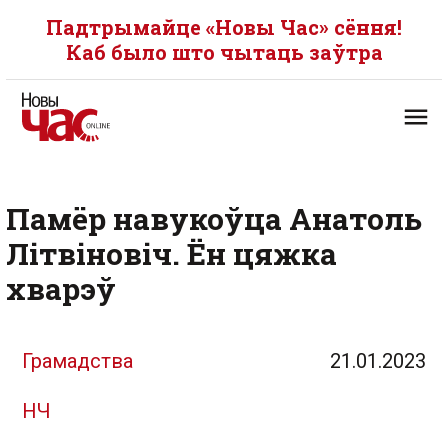
Падтрымайце «Новы Час» сёння!
Каб было што чытаць заўтра
Памёр навукоўца Анатоль
Літвіновіч. Ён цяжка
хварэў
Грамадства
21.01.2023
НЧ