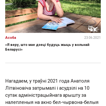
Асоба
23.06.2021
«Я веру, што мае дзеці будуць жыць у вольнай
Беларусі»
Нагадаем, у траўні 2021 года Анатоля
Літвіновіча затрымалі і асудзілі на 10
сутак адміністрацыйнага арышту за
налепленыя на акно бел-чырвона-белыя