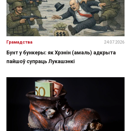
Грамадства
24.07.2026
Бунт у бункеры: як Хрэнін (амаль) адкрыта
пайшоў супраць Лукашэнкі