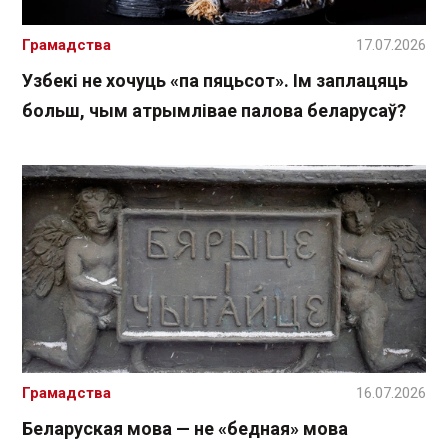
Грамадства
17.07.2026
Узбекі не хочуць «па пяцьсот». Ім заплацяць
больш, чым атрымлівае палова беларусаў?
Грамадства
16.07.2026
Беларуская мова — не «бедная» мова