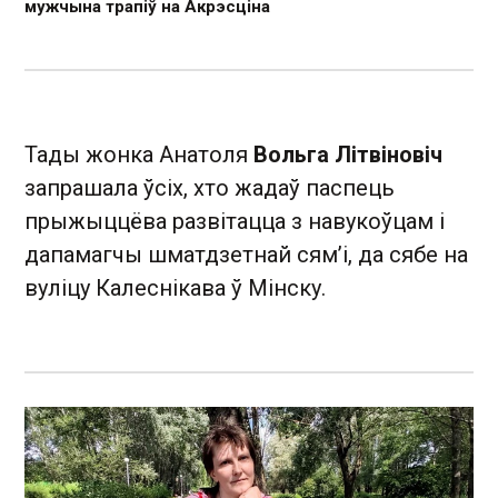
мужчына трапіў на Акрэсціна
Тады жонка Анатоля
Вольга Літвіновіч
запрашала ўсіх, хто жадаў паспець
прыжыццёва развітацца з навукоўцам і
дапамагчы шматдзетнай сям’і, да сябе на
вуліцу Калеснікава ў Мінску.