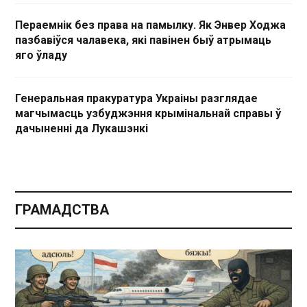
Пераемнік без права на памылку. Як Энвер Ходжа
пазбавіўся чалавека, які павінен быў атрымаць
яго ўладу
Генеральная пракуратура Украіны разглядае
магчымасць узбуджэння крымінальнай справы ў
дачыненні да Лукашэнкі
ГРАМАДСТВА