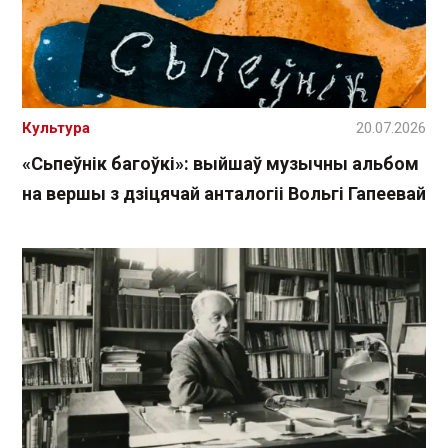
Культура
20.07.2026
«Сьпеўнік багоўкі»: выйшаў музычны альбом
на вершы з дзіцячай анталогіі Вольгі Гапеевай