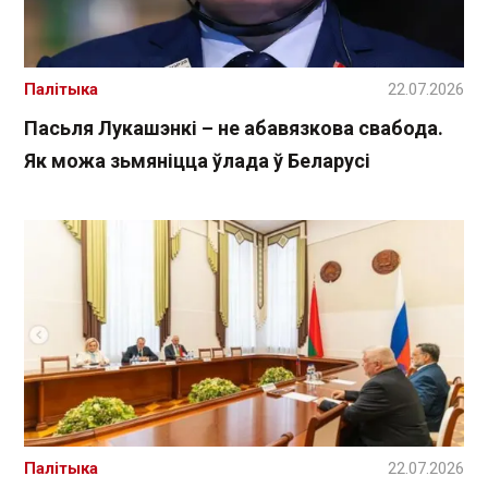
Палітыка
22.07.2026
Пасьля Лукашэнкі – не абавязкова свабода.
Як можа зьмяніцца ўлада ў Беларусі
Палітыка
22.07.2026