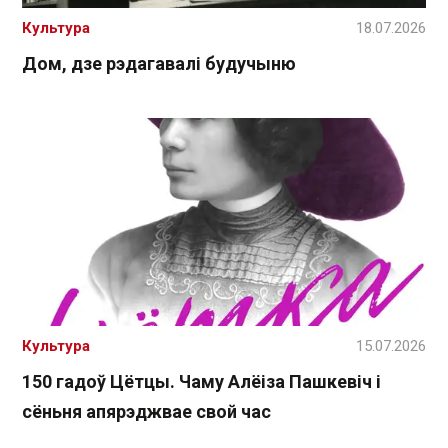
Культура
18.07.2026
Дом, дзе рэдагавалі будучыню
Культура
15.07.2026
150 гадоў Цётцы. Чаму Алёіза Пашкевіч і
сёньня апярэджвае свой час