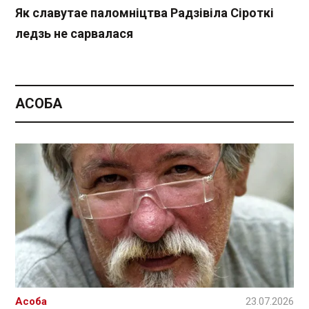
Як славутае паломніцтва Радзівіла Сіроткі
ледзь не сарвалася
АСОБА
Асоба
23.07.2026