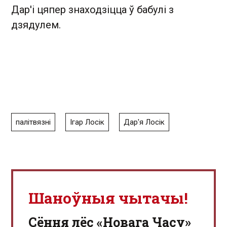
Дар'і цяпер знаходзіцца ў бабулі з
дзядулем.
палітвязні
Ігар Лосік
Дар'я Лосік
Шаноўныя чытачы!
Сёння лёс «Новага Часу»