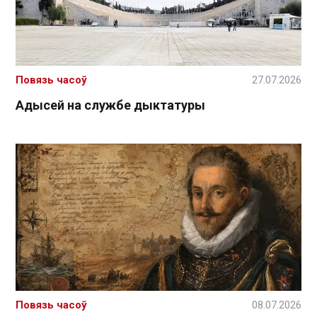
Повязь часоў
27.07.2026
Адысей на службе дыктатуры
Повязь часоў
08.07.2026