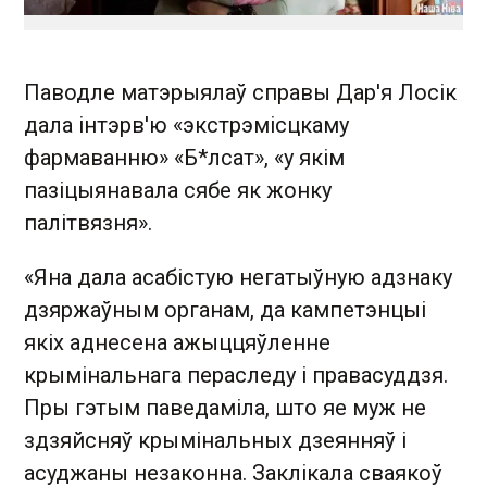
Паводле матэрыялаў справы Дар'я Лосік
дала інтэрв'ю «экстрэмісцкаму
фармаванню» «Б*лсат», «у якім
пазіцыянавала сябе як жонку
палітвязня».
« Яна дала асабістую негатыўную адзнаку
дзяржаўным органам, да кампетэнцыі
якіх аднесена ажыццяўленне
крымінальнага пераследу і правасуддзя.
Пры гэтым паведаміла, што яе муж не
здзяйсняў крымінальных дзеянняў і
асуджаны незаконна. Заклікала сваякоў