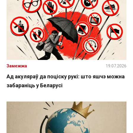
Замежжа
19.07.2026
Ад акуляраў да поціску рукі: што яшчэ можна
забараніць у Беларусі