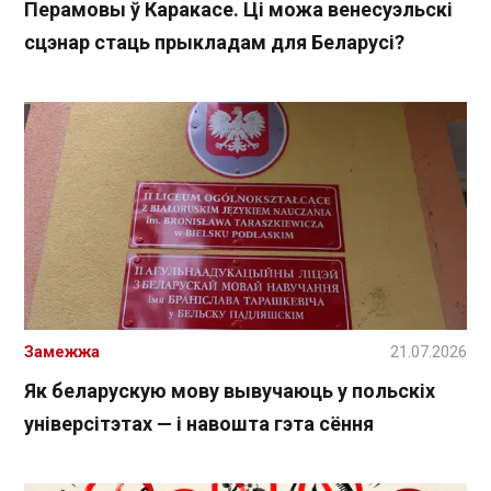
Перамовы ў Каракасе. Ці можа венесуэльскі
сцэнар стаць прыкладам для Беларусі?
Замежжа
21.07.2026
Як беларускую мову вывучаюць у польскіх
універсітэтах — і навошта гэта сёння