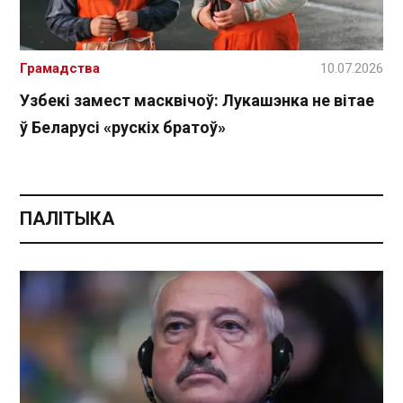
Грамадства
10.07.2026
Узбекі замест масквічоў: Лукашэнка не вітае
ў Беларусі «рускіх братоў»
ПАЛІТЫКА