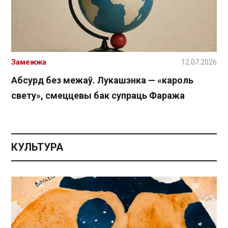
Замежжа
12.07.2026
Абсурд без межаў. Лукашэнка — «кароль
свету», смеццевы бак супраць Фаража
КУЛЬТУРА