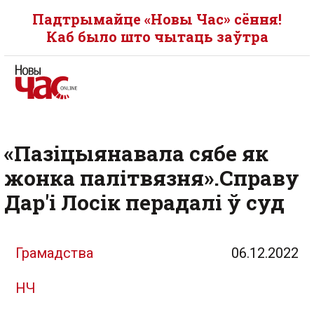
Падтрымайце «Новы Час» сёння!
Каб было што чытаць заўтра
«Пазіцыянавала сябе як
жонка палітвязня».Справу
Дар'і Лосік перадалі ў суд
Грамадства
06.12.2022
НЧ