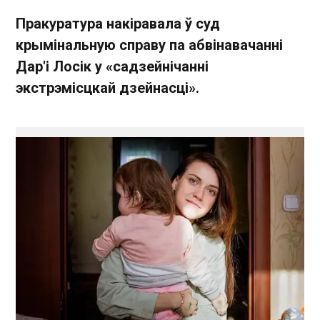
Пракуратура накіравала ў суд
крымінальную справу па абвінавачанні
Дар'і Лосік у «садзейнічанні
экстрэмісцкай дзейнасці».