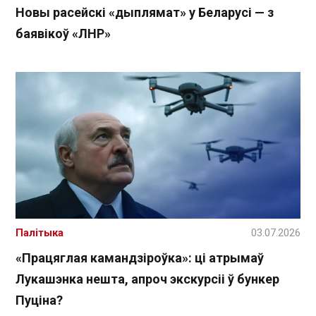
Новы расейскі «дыплямат» у Беларусі — з
баявікоў «ЛНР»
Палітыка
03.07.2026
«Працяглая камандзіроўка»: ці атрымаў
Лукашэнка нешта, апроч экскурсіі ў бункер
Пуціна?