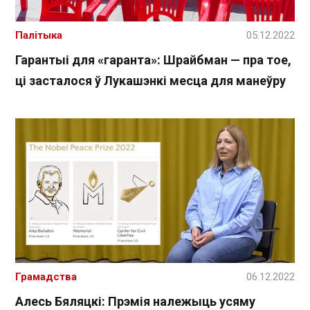
Палітыка
05.12.2022
Гарантыі для «гаранта»: Шрайбман — пра тое,
ці засталося ў Лукашэнкі месца для манеўру
Грамадства
06.12.2022
Алесь Бяляцкі: Прэмія належыць усяму