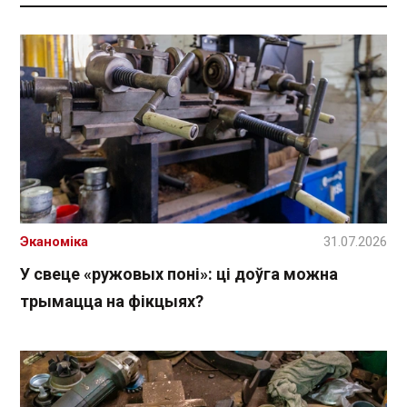
Эканоміка
31.07.2026
У свеце «ружовых поні»: ці доўга можна
трымацца на фікцыях?