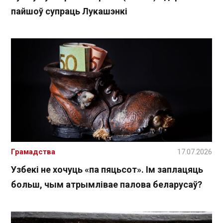
пайшоў супраць Лукашэнкі
Грамадства
17.07.2026
Узбекі не хочуць «па пяцьсот». Ім заплацяць
больш, чым атрымлівае палова беларусаў?