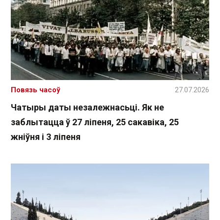
Повязь часоў
27.07.2026
Чатыры даты незалежнасьці. Як не
заблытацца ў 27 ліпеня, 25 сакавіка, 25
жніўня і 3 ліпеня