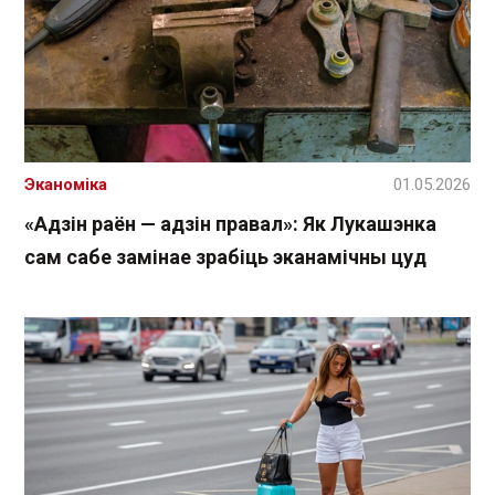
Эканоміка
01.05.2026
«Адзін раён — адзін правал»: Як Лукашэнка
сам сабе замінае зрабіць эканамічны цуд