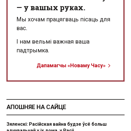
— у вашых руках.
Мы хочам працягваць пісаць для
вас.
І нам вельмі важная ваша
падтрымка.
Дапамагчы «Новаму Часу»
АПОШНЯЕ НА САЙЦЕ
Зяленскі: Расійская вайна будзе ўсё больш
адчувальнай у іх дома, у Расіі