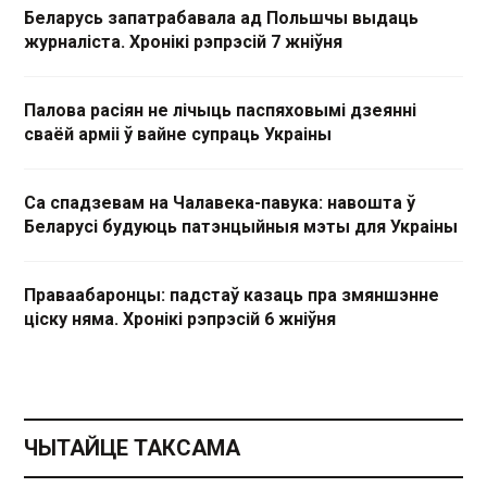
Беларусь запатрабавала ад Польшчы выдаць
журналіста. Хронікі рэпрэсій 7 жніўня
Палова расіян не лічыць паспяховымі дзеянні
сваёй арміі ў вайне супраць Украіны
Са спадзевам на Чалавека-павука: навошта ў
Беларусі будуюць патэнцыйныя мэты для Украіны
Праваабаронцы: падстаў казаць пра змяншэнне
ціску няма. Хронікі рэпрэсій 6 жніўня
ЧЫТАЙЦЕ ТАКСАМА