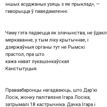
іншых асуджаных узяць з яе прыклад», —
гаворыцца ў паведамленні .
Чаму гэта падаецца як злачынства, не ўдак
меркаванне, у тым ліку крытычнае, і
дзяржаўныя органы тут не Рымскі
прастол, пра што
кажа нават лукашэнкаўская
Канстытуцыя.
Праваабаронцы нагадваюць, што Дар‘ю
Лосік, жонку палітвязня Ігара Лосіка,
затрымалі 18 кастрычніка. Дачка Ігара і