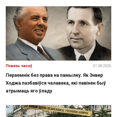
Повязь часоў
01.08.2026
Пераемнік без права на памылку. Як Энвер
Ходжа пазбавіўся чалавека, які павінен быў
атрымаць яго ўладу