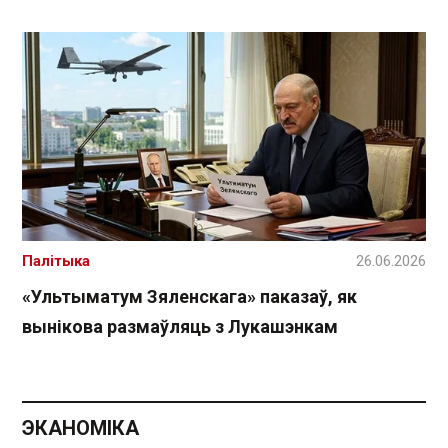
Палітыка
26.06.2026
«Ультыматум Зяленскага» паказаў, як
вынікова размаўляць з Лукашэнкам
ЭКАНОМІКА