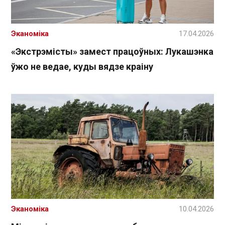
Эканоміка
17.04.2026
«Экстрэмісты» замест працоўных: Лукашэнка
ўжо не ведае, куды вядзе краіну
Эканоміка
10.04.2026