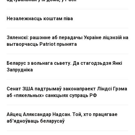
Незалежнасць коштам піва
Зяленскі: рашэнне аб перадачы Украіне ліцэнзій на
вытворчасць Patriot прынята
Беларус з вольнага сьвету. Да стагодзьдзя Янкі
Запрудніка
Сенат ЗША падтрымаў законапраект Ліндсі Грэма
аб «пякельных» санкцыях супраць РФ
Айцец Аляксандар Надсан. Той, хто працягвае
аб'ядноўваць беларусаў