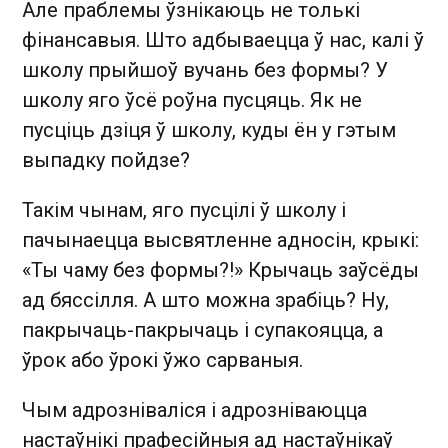
Але праблемы ўзнікаюць не толькі
фінансавыя. Што адбываецца ў нас, калі ў
школу прыйшоў вучань без формы? У
школу яго ўсё роўна пусцяць. Як не
пусціць дзіця ў школу, куды ён у гэтым
выпадку пойдзе?
Такім чынам, яго пусцілі ў школу і
пачынаецца высвятленне адносін, крыкі:
«Ты чаму без формы?!» Крычаць заўсёды
ад бяссілля. А што можна зрабіць? Ну,
пакрычаць-пакрычаць і супакояцца, а
ўрок або ўрокі ўжо сарваныя.
Чым адрозніваліся і адрозніваюцца
настаўнікі прафесійныя ад настаўнікаў