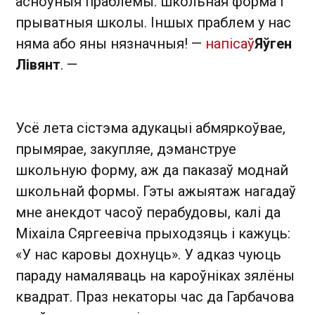
асноўныя праблемы: школьная форма і
прыватныя школы. Іншых праблем у нас
няма або яны нязначныя! —
напісаў
Яўген
Лівянт
. —
Усё лета сістэма адукацыі абмяркоўвае,
прымярае, закупляе, дэманструе
школьную форму, аж да паказаў моднай
школьнай формы. Гэты ажыятаж нагадаў
мне анекдот часоў перабудовы, калі да
Міхаіла Сяргеевіча прыходзяць і кажуць:
«У нас каровы дохнуць». У адказ чуюць
параду намаляваць на кароўніках зялёны
квадрат. Праз некаторы час да Гарбачова