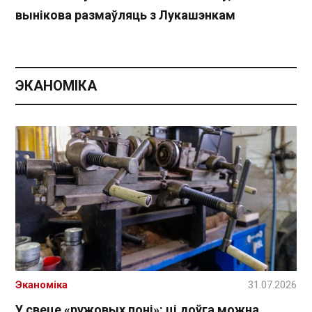
вынікова размаўляць з Лукашэнкам
ЭКАНОМІКА
Эканоміка
31.07.2026
У свеце «ружовых поні»: ці доўга можна