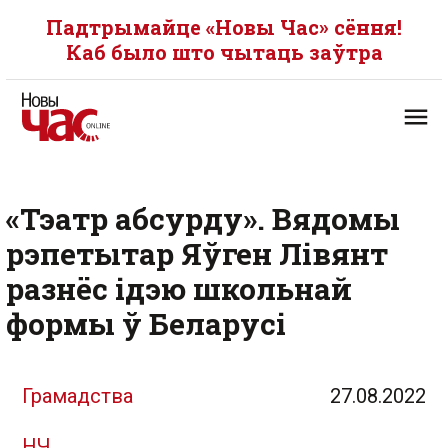
Падтрымайце «Новы Час» сёння!
Каб было што чытаць заўтра
«Тэатр абсурду». Вядомы
рэпетытар Яўген Лівянт
разнёс ідэю школьнай
формы ў Беларусі
Грамадства
27.08.2022
НЧ