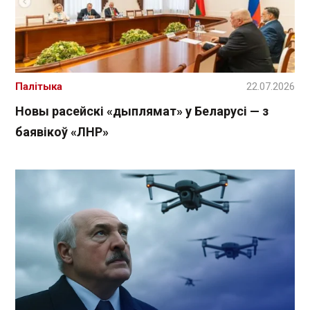
Палітыка
22.07.2026
Новы расейскі «дыплямат» у Беларусі — з
баявікоў «ЛНР»