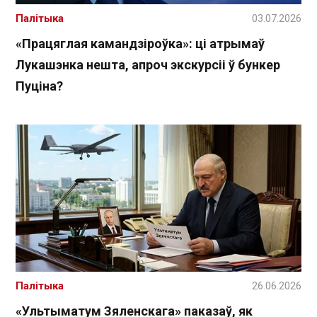
Палітыка
03.07.2026
«Працяглая камандзіроўка»: ці атрымаў
Лукашэнка нешта, апроч экскурсіі ў бункер
Пуціна?
Палітыка
26.06.2026
«Ультыматум Зяленскага» паказаў, як