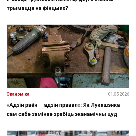
трымацца на фікцыях?
Эканоміка
01.05.2026
«Адзін раён — адзін правал»: Як Лукашэнка
сам сабе замінае зрабіць эканамічны цуд