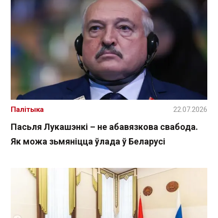
Палітыка
22.07.2026
Пасьля Лукашэнкі – не абавязкова свабода.
Як можа зьмяніцца ўлада ў Беларусі