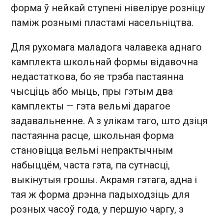
форма ў нейкай ступені нівеліруе розніцу
паміж рознымі пластамі насельніцтва.
Для рухомага маладога чалавека аднаго
камплекта школьнай формы відавочна
недастаткова, бо яе трэба пастаянна
чысціць або мыць, пры гэтым два
камплекты — гэта вельмі дарагое
задавальненне. А з улікам таго, што дзіця
пастаянна расце, школьная форма
становіцца вельмі непрактычным
набыццём, часта гэта, па сутнасці,
выкінутыя грошы. Акрамя гэтага, адна і
тая ж форма дрэнна падыходзіць для
розных часоў года, у першую чаргу, з