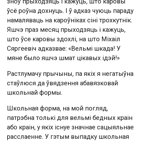
зноў прыходзяць і кажуць, што каровы
ўсё роўна дохнуць. І ў адказ чуюць параду
намаляваць на кароўніках сіні трохкутнік.
Яшчэ праз месяц прыходзяць і кажуць,
што ўсе каровы здохлі, на што Міхаіл
Сяргеевіч адказвае: «Вельмі шкада! У
мяне было яшчэ шмат цікавых ідэй!»
Растлумачу прычыны, па якіх я негатыўна
стаўлюся да ўвядзення абавязковай
школьнай формы.
Школьная форма, на мой погляд,
патрэбна толькі для вельмі бедных краін
або краін, у якіх існуе значнае сацыяльнае
расслаенне. У гэтым выпадку школьная