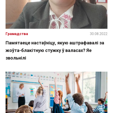
Грамадства
30.08.2022
Памятаеце настаўніцу, якую аштрафавалі за
жоўта-блакітную стужку ў валасах? Яе
звольнілі