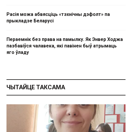
Расія можа абвясціць «тэхнічны дэфолт» па
прыкладзе Беларусі
Пераемнік без права на памылку. Як Энвер Ходжа
пазбавіўся чалавека, які павінен быў атрымаць
яго ўладу
ЧЫТАЙЦЕ ТАКСАМА