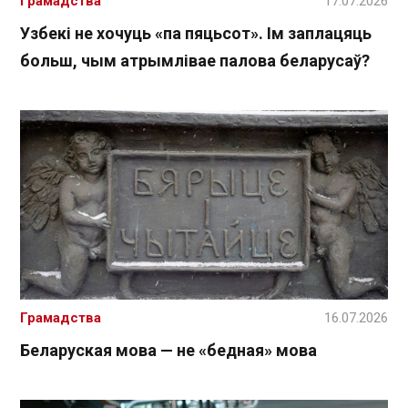
Грамадства
17.07.2026
Узбекі не хочуць «па пяцьсот». Ім заплацяць
больш, чым атрымлівае палова беларусаў?
Грамадства
16.07.2026
Беларуская мова — не «бедная» мова