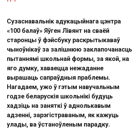
Сузаснавальнік адукацыйнага цэнтра
«100 балаў» Яўген Лівянт на сваёй
старонцы ў фэйсбуку раскрытыкаваў
чыноўнікаў за залішнюю заклапочанасць
пытаннямі школьнай формы, за якой, на
яго думку, хаваецца нежаданне
вырашаць сапраўдныя праблемы.
Нагадаем, ужо ў гэтым навучальным
годзе беларускія школьнікі будуць
хадзіць на заняткі ў аднолькавым
адзенні, зарэгістраваным, як кажуць
улады, ва ўстаноўленым парадку.