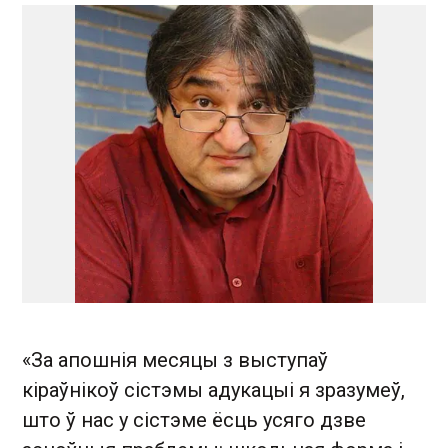
«За апошнія месяцы з выступаў
кіраўнікоў сістэмы адукацыі я зразумеў,
што ў нас у сістэме ёсць усяго дзве