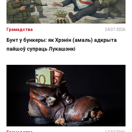
Грамадства
24.07.2026
Бунт у бункеры: як Хрэнін (амаль) адкрыта
пайшоў супраць Лукашэнкі