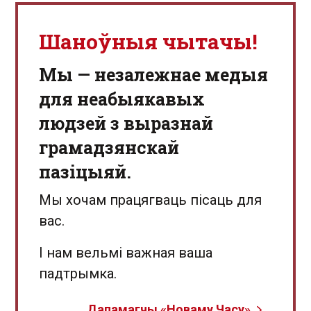
Шаноўныя чытачы!
Мы — незалежнае медыя
для неабыякавых
людзей з выразнай
грамадзянскай
пазіцыяй.
Мы хочам працягваць пісаць для
вас.
І нам вельмі важная ваша
падтрымка.
Дапамагчы «Новаму Часу»