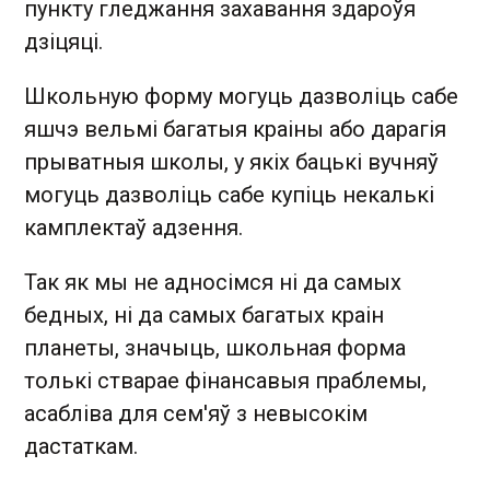
пункту гледжання захавання здароўя
дзіцяці.
Школьную форму могуць дазволіць сабе
яшчэ вельмі багатыя краіны або дарагія
прыватныя школы, у якіх бацькі вучняў
могуць дазволіць сабе купіць некалькі
камплектаў адзення.
Так як мы не адносімся ні да самых
бедных, ні да самых багатых краін
планеты, значыць, школьная форма
толькі стварае фінансавыя праблемы,
асабліва для сем'яў з невысокім
дастаткам.