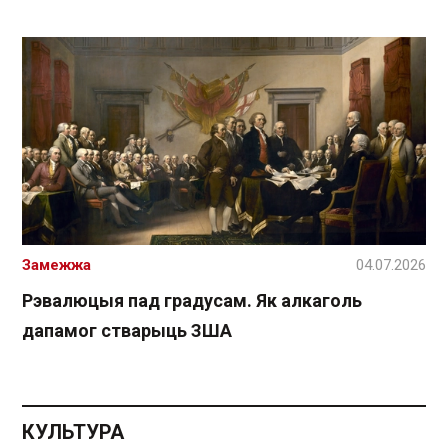
Замежжа
04.07.2026
Рэвалюцыя пад градусам. Як алкаголь
дапамог стварыць ЗША
КУЛЬТУРА