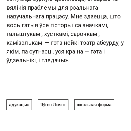
вялікія праблемы для рэальнага
навучальнага працэсу. Мне здаецца, што
вось гэтыя ўсе гісторыі са значкамі,
гальштукамі, хусткамі, сарочкамі,
камізэлькамі — гэта нейкі тэатр абсурду, у
якім, па сутнасці, уся краіна — гэта і
ўдзельнікі, і гледачы».
адукацыя
Яўген Лівянт
школьная форма