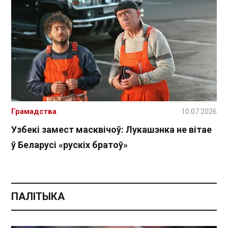
Грамадства
10.07.2026
Узбекі замест масквічоў: Лукашэнка не вітае
ў Беларусі «рускіх братоў»
ПАЛІТЫКА