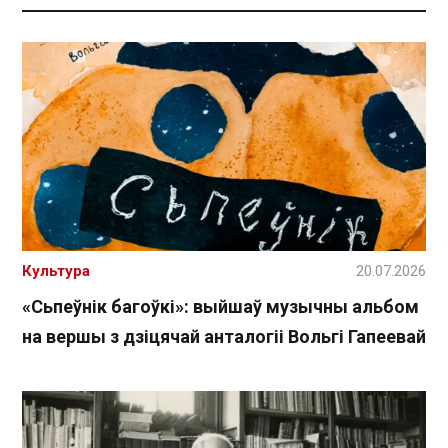
Культура
20.07.2026
«Сьпеўнік багоўкі»: выйшаў музычны альбом
на вершы з дзіцячай анталогіі Вольгі Гапеевай