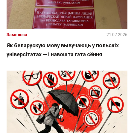
Замежжа
21.07.2026
Як беларускую мову вывучаюць у польскіх
універсітэтах — і навошта гэта сёння