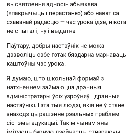
высвятлення адносін абыякава
(«пакрычыць і перастане») або нават са
схаванай радасцю — час урока ідзе, нікога
не спыталі, ну і выдатна.
Паўтару, добры настаўнік не можа
дазволіць сабе гэтак бяздарна марнаваць
каштоўны час урока .
Я думаю, што школьнай формай з
натхненнем займаюцца дрэнныя
адміністратары ўсіх узроўняў і дрэнныя
настаўнікі. Гэта тыя людзі, якія не ў стане
знаходзіць рашэнне рэальных праблем
сістэмы адукацыі. Такім чынам яны
імітуюць бурную дзейнасць, ствараючы