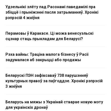
Удзельнікі злёту пад Расонамі паведамілі пра
збіццё і прыніжэнні пасля затрыманняў. Хронікі
рэпрэсій 4 жніўня
Перамовы ў Каракасе. Ці можа венесуэльскі
сцэнар стаць прыкладам для Беларусі?
Рэха вайны: Траціна малога бізнесу ў Расіі
задумалася аб закрыцці або продажы
Беларускі ПЭН зафіксаваў 738 парушэнняў
культурных правоў за паўгоддзе. Хронікі рэпрэсій
3 жніўня
Беларусь на мяжы з Украінай стварае новую мэту
для украінскіх дронаў