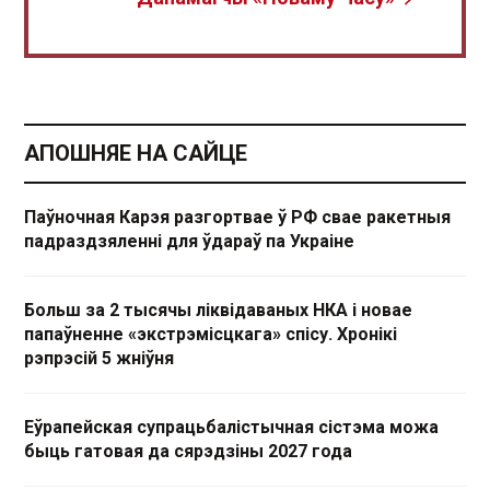
АПОШНЯЕ НА САЙЦЕ
Паўночная Карэя разгортвае ў РФ свае ракетныя
падраздзяленні для ўдараў па Украіне
Больш за 2 тысячы ліквідаваных НКА і новае
папаўненне «экстрэмісцкага» спісу. Хронікі
рэпрэсій 5 жніўня
Еўрапейская супрацьбалістычная сістэма можа
быць гатовая да сярэдзіны 2027 года