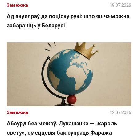
Замежжа
19.07.2026
Ад акуляраў да поціску рукі: што яшчэ можна
забараніць у Беларусі
Замежжа
12.07.2026
Абсурд без межаў. Лукашэнка — «кароль
свету», смеццевы бак супраць Фаража