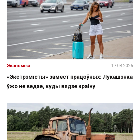
Эканоміка
17.04.2026
«Экстрэмісты» замест працоўных: Лукашэнка
ўжо не ведае, куды вядзе краіну