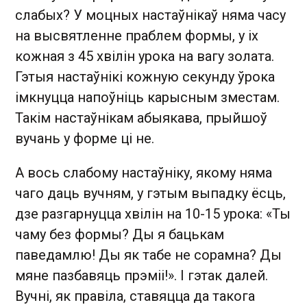
слабых? У моцных настаўнікаў няма часу
на высвятленне праблем формы, у іх
кожная з 45 хвілін урока на вагу золата.
Гэтыя настаўнікі кожную секунду ўрока
імкнуцца напоўніць карысным зместам.
Такім настаўнікам абыякава, прыйшоў
вучань у форме ці не.
А вось слабому настаўніку, якому няма
чаго даць вучням, у гэтым выпадку ёсць,
дзе разгарнуцца хвілін на 10-15 урока: «Ты
чаму без формы? Ды я бацькам
паведамлю! Ды як табе не сорамна? Ды
мяне пазбавяць прэміі!». І гэтак далей.
Вучні, як правіла, ставяцца да такога