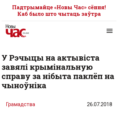
Падтрымайце «Новы Час» сёння!
Каб было што чытаць заўтра
У Рэчыцы на актывіста
завялі крымінальную
справу за нібыта паклёп на
чыноўніка
Грамадства
26.07.2018