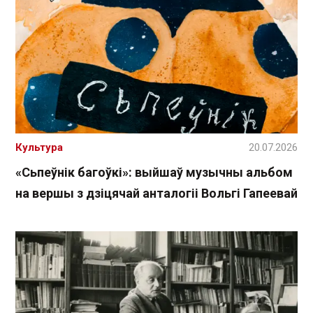
Культура
20.07.2026
«Сьпеўнік багоўкі»: выйшаў музычны альбом
на вершы з дзіцячай анталогіі Вольгі Гапеевай