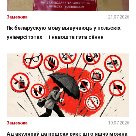
Замежжа
21.07.2026
Як беларускую мову вывучаюць у польскіх
універсітэтах — і навошта гэта сёння
Замежжа
19.07.2026
Ад акуляраў да поціску рукі: што яшчэ можна