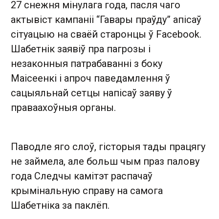
27 снежня мінулага года, пасля чаго
актывіст кампаніі “Гавары праўду” апісаў
сітуацыю на сваёй старонцы ў Facebook.
Шабетнік заявіў пра пагрозы і
незаконныя патрабаванні з боку
Маісеенкі і апроч паведамлення ў
сацыяльнай сетцы напісаў заяву ў
праваахоўныя органы.
Паводле яго слоў, гісторыя тады працягу
не займела, але больш чым праз палову
года Следчы камітэт распачаў
крымінальную справу на самога
Шабетніка за паклёп.