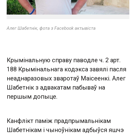
Алег Шабетнік, фота з Facebook актывіста
Крымінальную справу паводле ч. 2 арт.
188 Крымінальнага кодэкса завялі пасля
неаднаразовых зваротаў Маісеенкі. Алег
Шабетнік з адвакатам пабываў на
першым допыце.
Канфлікт паміж прадпрымальнікам
Шабетнікам і чыноўнікам адбыўся яшчэ