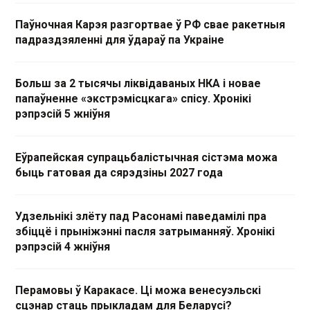
Паўночная Карэя разгортвае ў РФ свае ракетныя
падраздзяленні для ўдараў па Украіне
Больш за 2 тысячы ліквідаваных НКА і новае
папаўненне «экстрэмісцкага» спісу. Хронікі
рэпрэсій 5 жніўня
Еўрапейская супрацьбалістычная сістэма можа
быць гатовая да сярэдзіны 2027 года
Удзельнікі злёту пад Расонамі паведамілі пра
збіццё і прыніжэнні пасля затрыманняў. Хронікі
рэпрэсій 4 жніўня
Перамовы ў Каракасе. Ці можа венесуэльскі
сцэнар стаць прыкладам для Беларусі?