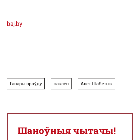
baj.by
Гавары праўду
паклёп
Алег Шабетнік
Шаноўныя чытачы!