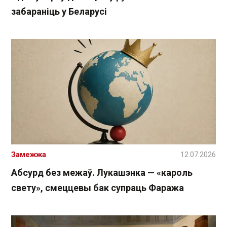
забараніць у Беларусі
Замежжа
12.07.2026
Абсурд без межаў. Лукашэнка — «кароль
свету», смеццевы бак супраць Фаража