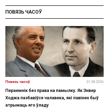
ПОВЯЗЬ ЧАСОЎ
Повязь часоў
01.08.2026
Пераемнік без права на памылку. Як Энвер
Ходжа пазбавіўся чалавека, які павінен быў
атрымаць яго ўладу