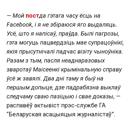
— Мой
пост
да гэтага часу ёсць на
Facebook, і я не збіраюся яго выдаляць.
Усё, што я напісаў, праўда. Былі пагрозы,
гэта могуць пацвердзіць мае супрацоўнікі,
якія прысутнічалі падчас візіту чыноўніка.
Разам з тым, пасля неаднаразовых
зваротаў Маісеенкі крымінальную справу
ўсё ж завялі. Два дні таму я быў на
першым допыце, дзе падрабязна выклаў
следчаму сваю пазіцыю і свае доказы
, —
распавёў актывіст прэс-службе ГА
“Беларуская асацыяцыя журналістаў”.