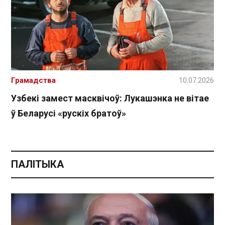
Грамадства
10.07.2026
Узбекі замест масквічоў: Лукашэнка не вітае
ў Беларусі «рускіх братоў»
ПАЛІТЫКА