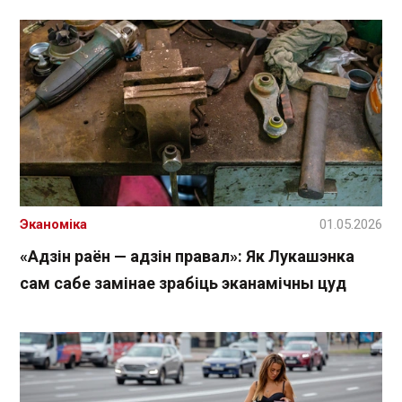
Эканоміка
01.05.2026
«Адзін раён — адзін правал»: Як Лукашэнка
сам сабе замінае зрабіць эканамічны цуд