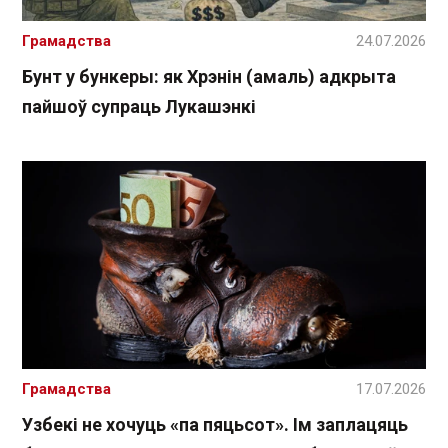
Грамадства
24.07.2026
Бунт у бункеры: як Хрэнін (амаль) адкрыта
пайшоў супраць Лукашэнкі
Грамадства
17.07.2026
Узбекі не хочуць «па пяцьсот». Ім заплацяць