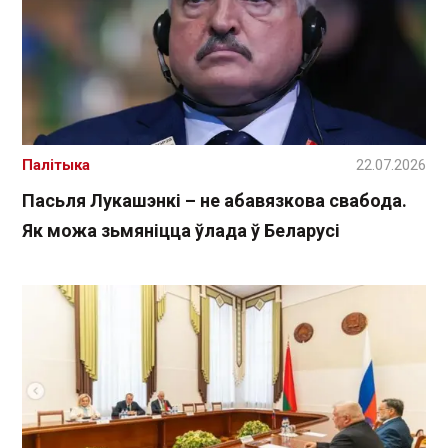
Палітыка
22.07.2026
Пасьля Лукашэнкі – не абавязкова свабода.
Як можа зьмяніцца ўлада ў Беларусі