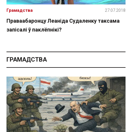
Грамадства
27.07.2018
Праваабаронцу Леаніда Судаленку таксама
запісалі ў паклёпнікі?
ГРАМАДСТВА