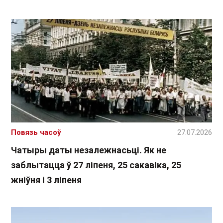
Повязь часоў
27.07.2026
Чатыры даты незалежнасьці. Як не
заблытацца ў 27 ліпеня, 25 сакавіка, 25
жніўня і 3 ліпеня