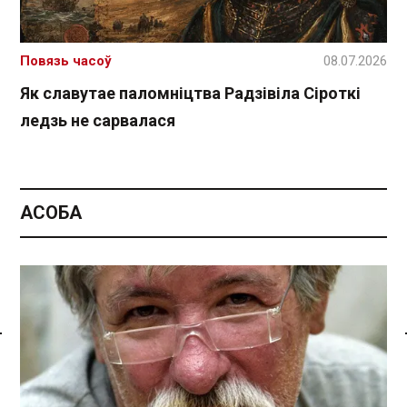
Повязь часоў
08.07.2026
Як славутае паломніцтва Радзівіла Сіроткі
ледзь не сарвалася
АСОБА
Спасылка без VPN