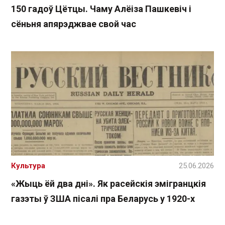
150 гадоў Цётцы. Чаму Алёіза Пашкевіч і
сёньня апярэджвае свой час
Культура
25.06.2026
«Жыць ёй два дні». Як расейскія эмігранцкія
газэты ў ЗША пісалі пра Беларусь у 1920-х