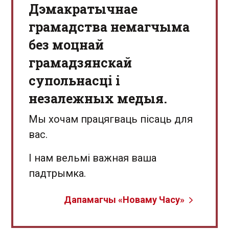
Дэмакратычнае
грамадства немагчыма
без моцнай
грамадзянскай
супольнасці і
незалежных медыя.
Мы хочам працягваць пісаць для
вас.
І нам вельмі важная ваша
падтрымка.
Дапамагчы «Новаму Часу»