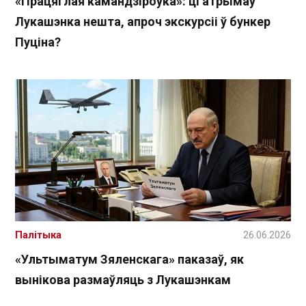
«Працяглая камандзіроўка»: ці атрымаў
Лукашэнка нешта, апроч экскурсіі ў бункер
Пуціна?
Палітыка
26.06.2026
«Ультыматум Зяленскага» паказаў, як
вынікова размаўляць з Лукашэнкам