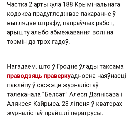
Частка 2 артыкула 188 Крымінальнага
кодэкса прадугледжвае пакаранне ў
выглядзе штрафу, папраўчых работ,
арышту альбо абмежавання волі на
тэрмін да трох гадоў.
Нагадаем, што ў Гродне ўлады таксама
праводзяць праверку
адносна наяўнасці
паклёпу ў сюжэце журналістаў
тэлеканала “Белсат” Алеся Дзянісава і
Аляксея Кайрыса. 23 ліпеня ў кватэрах
журналістаў прайшлі ператрусы.