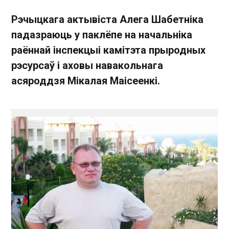
Рэчыцкага актывіста Алега Шабетніка
падазраюць у паклёпе на начальніка
раённай інспекцыі камітэта прыродных
рэсурсаў і аховы навакольнага
асяроддзя Мікалая Маісеенкі.