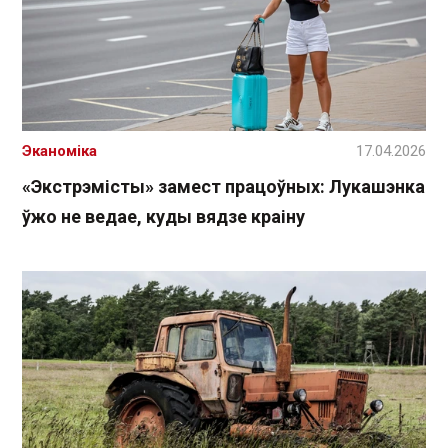
Эканоміка
17.04.2026
«Экстрэмісты» замест працоўных: Лукашэнка
ўжо не ведае, куды вядзе краіну