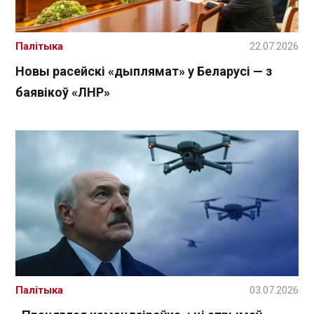
Палітыка
22.07.2026
Новы расейскі «дыплямат» у Беларусі — з
баявікоў «ЛНР»
Палітыка
03.07.2026