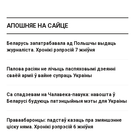
АПОШНЯЕ НА САЙЦЕ
Беларусь запатрабавала ад Польшчы выдаць
журналіста. Хронікі рэпрэсій 7 жніўня
Палова расіян не лічыць паспяховымі дзеянні
сваёй арміі ў вайне супраць Украіны
Са спадзевам на Чалавека-павука: навошта ў
Беларусі будуюць патэнцыйныя мэты для Украіны
Праваабаронцы: падстаў казаць пра змяншэнне
ціску няма. Хронікі рэпрэсій 6 жніўня