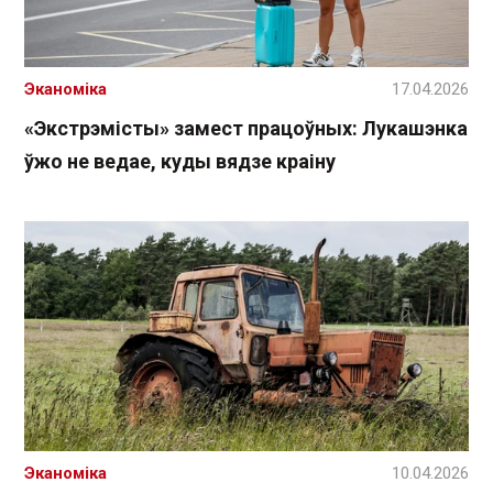
Эканоміка
17.04.2026
«Экстрэмісты» замест працоўных: Лукашэнка
ўжо не ведае, куды вядзе краіну
Эканоміка
10.04.2026