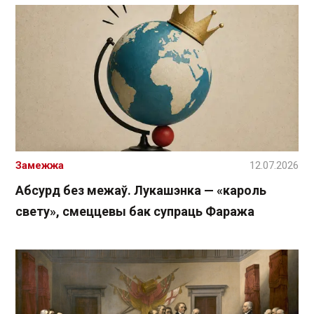
Замежжа
12.07.2026
Абсурд без межаў. Лукашэнка — «кароль
свету», смеццевы бак супраць Фаража