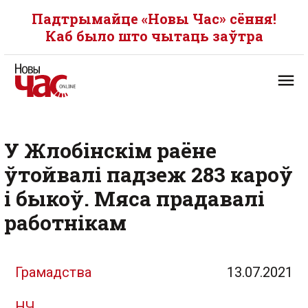
Падтрымайце «Новы Час» сёння!
Каб было што чытаць заўтра
У Жлобінскім раёне
ўтойвалі падзеж 283 кароў
і быкоў. Мяса прадавалі
работнікам
Грамадства
13.07.2021
НЧ