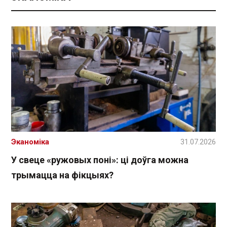
Эканоміка
31.07.2026
У свеце «ружовых поні»: ці доўга можна
трымацца на фікцыях?