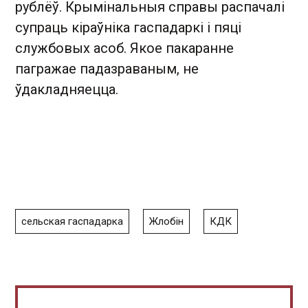
рублёў. Крымінальныя справы распачалі
супраць кіраўніка гаспадаркі і пяці
службовых асоб. Якое пакаранне
пагражае падазраваным, не
ўдакладняецца.
сельская гаспадарка
Жлобін
КДК