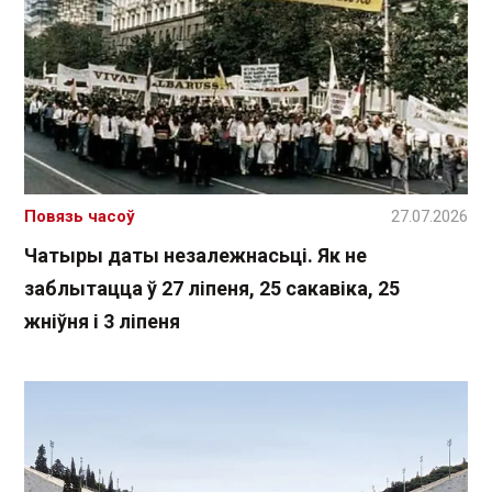
Повязь часоў
27.07.2026
Чатыры даты незалежнасьці. Як не
заблытацца ў 27 ліпеня, 25 сакавіка, 25
жніўня і 3 ліпеня