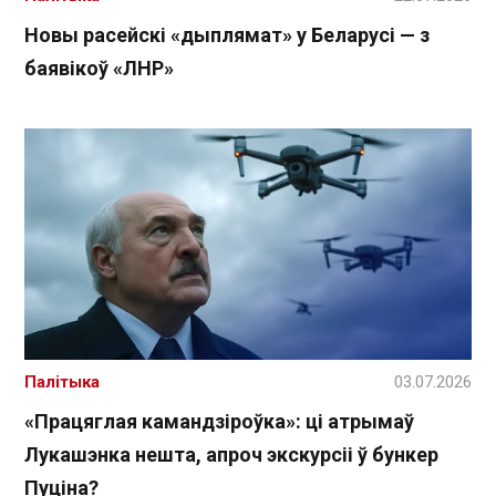
Новы расейскі «дыплямат» у Беларусі — з
баявікоў «ЛНР»
Палітыка
03.07.2026
«Працяглая камандзіроўка»: ці атрымаў
Лукашэнка нешта, апроч экскурсіі ў бункер
Пуціна?