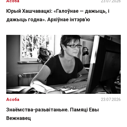
Асоба
23.07.2026
Юрый Хашчавацкі: «Галоўнае — дажыць, і
дажыць годна». Архіўнае інтэрв'ю
Асоба
23.07.2026
Знаёмства-разьвітаньне. Памяці Евы
Вежнавец