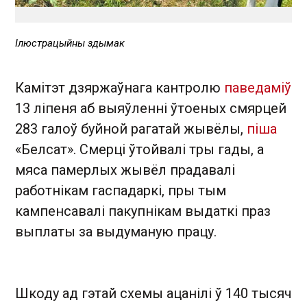
Ілюстрацыйны здымак
Камітэт дзяржаўнага кантролю
паведаміў
13 ліпеня аб выяўленні ўтоеных смярцей
283 галоў буйной рагатай жывёлы,
піша
«Белсат». Смерці ўтойвалі тры гады, а
мяса памерлых жывёл прадавалі
работнікам гаспадаркі, пры тым
кампенсавалі пакупнікам выдаткі праз
выплаты за выдуманую працу.
Шкоду ад гэтай схемы ацанілі ў 140 тысяч