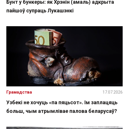
Бунт у бункеры: як Хрэнін (амаль) адкрыта
пайшоў супраць Лукашэнкі
Грамадства
17.07.2026
Узбекі не хочуць «па пяцьсот». Ім заплацяць
больш, чым атрымлівае палова беларусаў?