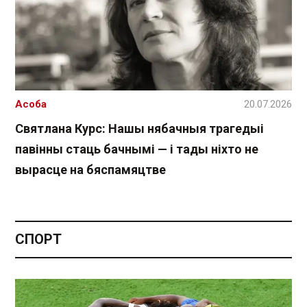
Асоба
20.07.2026
Святлана Курс: Нашы нябачныя трагедыі
павінны стаць бачнымі — і тады ніхто не
вырасце на бяспамяцтве
СПОРТ