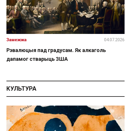
Замежжа
04.07.2026
Рэвалюцыя пад градусам. Як алкаголь
дапамог стварыць ЗША
КУЛЬТУРА