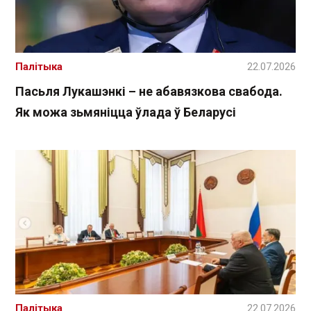
Палітыка
22.07.2026
Пасьля Лукашэнкі – не абавязкова свабода.
Як можа зьмяніцца ўлада ў Беларусі
Палітыка
22.07.2026