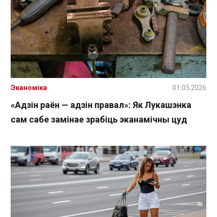
Эканоміка
01.05.2026
«Адзін раён — адзін правал»: Як Лукашэнка
сам сабе замінае зрабіць эканамічны цуд