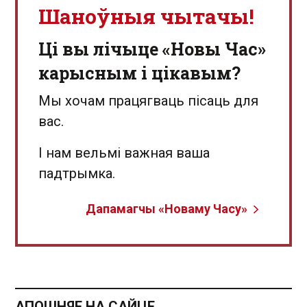
Шаноўныя чытачы!
Ці вы лічыце «Новы Час»
карысным і цікавым?
Мы хочам працягваць пісаць для
вас.
І нам вельмі важная ваша
падтрымка.
Дапамагчы «Новаму Часу»
АПОШНЯЕ НА САЙЦЕ