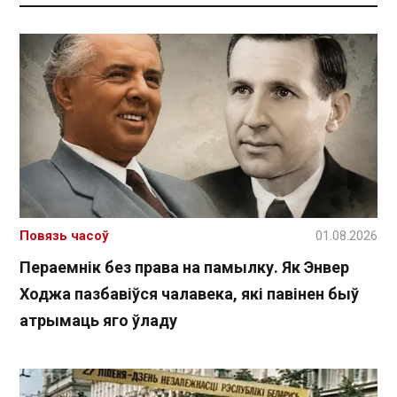
Повязь часоў
01.08.2026
Пераемнік без права на памылку. Як Энвер
Ходжа пазбавіўся чалавека, які павінен быў
атрымаць яго ўладу