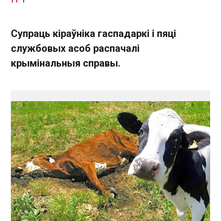
Супраць кіраўніка гаспадаркі і пяці
службовых асоб распачалі
крымінальныя справы.