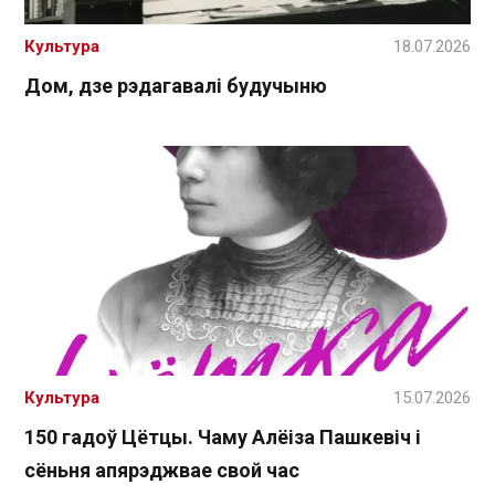
Культура
18.07.2026
Дом, дзе рэдагавалі будучыню
Культура
15.07.2026
150 гадоў Цётцы. Чаму Алёіза Пашкевіч і
сёньня апярэджвае свой час