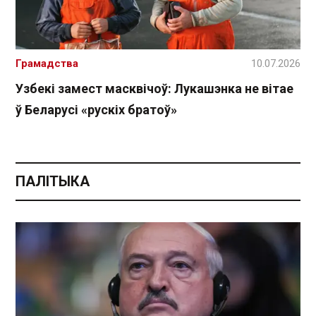
Грамадства
10.07.2026
Узбекі замест масквічоў: Лукашэнка не вітае
ў Беларусі «рускіх братоў»
ПАЛІТЫКА