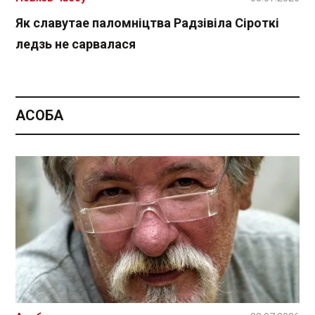
Як славутае паломніцтва Радзівіла Сіроткі
ледзь не сарвалася
АСОБА