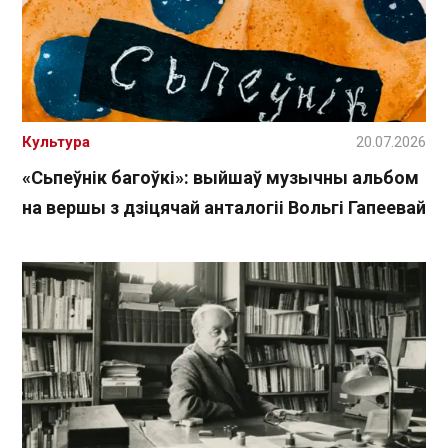
Культура
20.07.2026
«Сьпеўнік багоўкі»: выйшаў музычны альбом
на вершы з дзіцячай анталогіі Вольгі Гапеевай