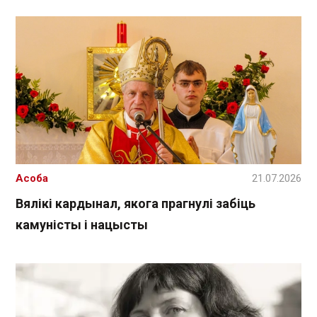
Асоба
21.07.2026
Вялікі кардынал, якога прагнулі забіць
камуністы і нацысты