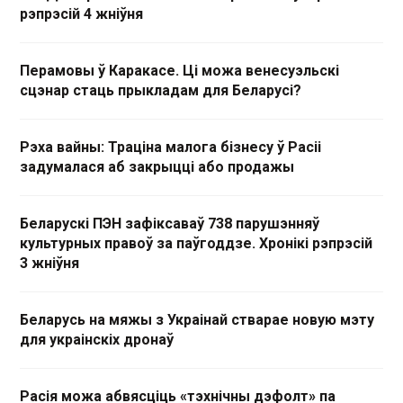
рэпрэсій 4 жніўня
Перамовы ў Каракасе. Ці можа венесуэльскі
сцэнар стаць прыкладам для Беларусі?
Рэха вайны: Траціна малога бізнесу ў Расіі
задумалася аб закрыцці або продажы
Беларускі ПЭН зафіксаваў 738 парушэнняў
культурных правоў за паўгоддзе. Хронікі рэпрэсій
3 жніўня
Беларусь на мяжы з Украінай стварае новую мэту
для украінскіх дронаў
Расія можа абвясціць «тэхнічны дэфолт» па