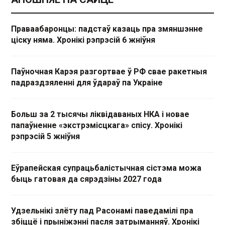
Праваабаронцы: падстаў казаць пра змяншэнне
ціску няма. Хронікі рэпрэсій 6 жніўня
Паўночная Карэя разгортвае ў РФ свае ракетныя
падраздзяленні для ўдараў па Украіне
Больш за 2 тысячы ліквідаваных НКА і новае
папаўненне «экстрэмісцкага» спісу. Хронікі
рэпрэсій 5 жніўня
Еўрапейская супрацьбалістычная сістэма можа
быць гатовая да сярэдзіны 2027 года
Удзельнікі злёту пад Расонамі паведамілі пра
збіццё і прыніжэнні пасля затрыманняў. Хронікі