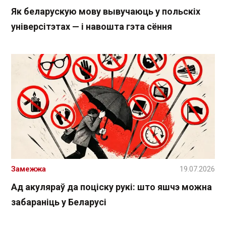
Як беларускую мову вывучаюць у польскіх
універсітэтах — і навошта гэта сёння
Замежжа
19.07.2026
Ад акуляраў да поціску рукі: што яшчэ можна
забараніць у Беларусі