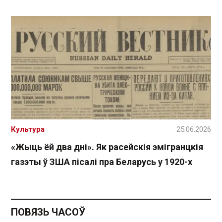
Культура
25.06.2026
«Жыць ёй два дні». Як расейскія эмігранцкія
газэты ў ЗША пісалі пра Беларусь у 1920-х
ПОВЯЗЬ ЧАСОЎ