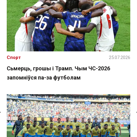
Спорт
25.07.2026
Сьмерць, грошы і Трамп. Чым ЧС-2026
запомніўся па-за футболам
Спасылка без VPN