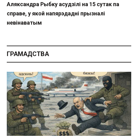
Аляксандра Рыбку асудзілі на 15 сутак па
справе, у якой напярэдадні прызналі
невінаватым
ГРАМАДСТВА