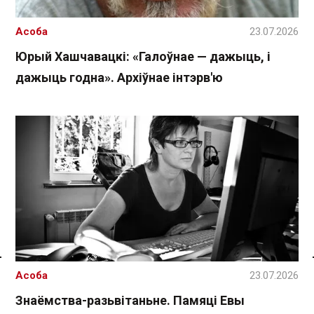
Асоба
23.07.2026
Юрый Хашчавацкі: «Галоўнае — дажыць, і
дажыць годна». Архіўнае інтэрв'ю
Спасылка без VPN
Асоба
23.07.2026
Знаёмства-разьвітаньне. Памяці Евы