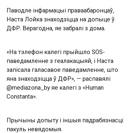
Паводле інфармацыі праваабаронцаў,
Наста Лойка знаходзіцца на допыце ў
ДФР. Верагодна, яе забралі з дома.
«На тэлефон калегі прыйшло SOS-
паведамленне з геалакацыяй, і Наста
запісала галасавое паведамленне, што
яна знаходзіцца ў ДФР», — распавялі
@mediazona_by яе калегі з «Human
Constanta».
Прычыны допыту і іншыя падрабязнасці
пакуль невядомыя.