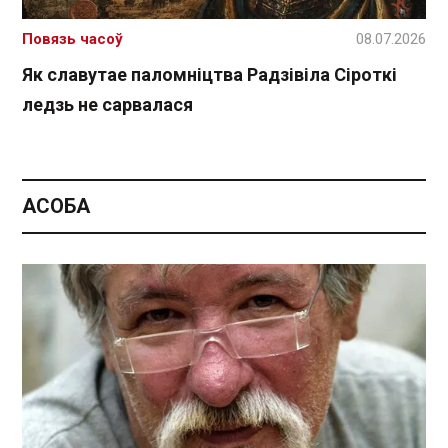
Повязь часоў
08.07.2026
Як славутае паломніцтва Радзівіла Сіроткі
ледзь не сарвалася
АСОБА