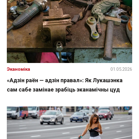
Эканоміка
01.05.2026
«Адзін раён — адзін правал»: Як Лукашэнка
сам сабе замінае зрабіць эканамічны цуд