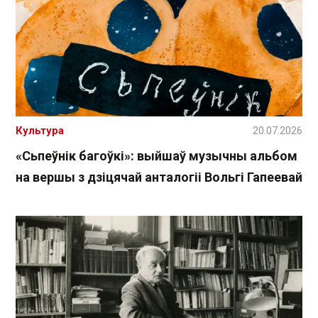
Культура
20.07.2026
«Сьпеўнік багоўкі»: выйшаў музычны альбом
на вершы з дзіцячай анталогіі Вольгі Гапеевай