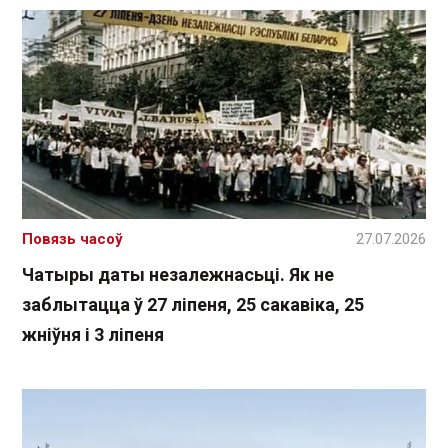
Повязь часоў
27.07.2026
Чатыры даты незалежнасьці. Як не
заблытацца ў 27 ліпеня, 25 сакавіка, 25
жніўня і 3 ліпеня