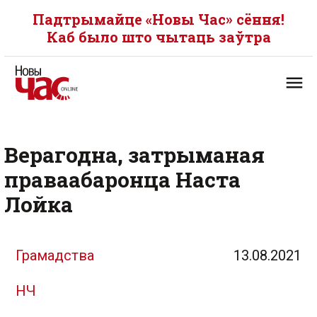
Падтрымайце «Новы Час» сёння!
Каб было што чытаць заўтра
Верагодна, затрыманая
праваабаронца Наста
Лойка
Грамадства
13.08.2021
НЧ