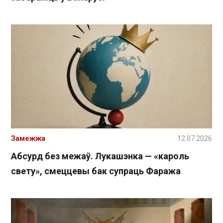
Замежжа
12.07.2026
Абсурд без межаў. Лукашэнка — «кароль
свету», смеццевы бак супраць Фаража