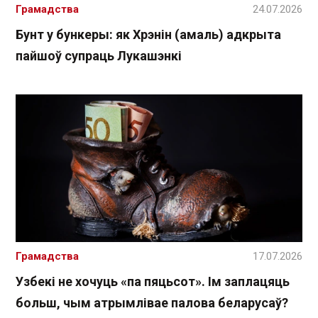
Грамадства
24.07.2026
Бунт у бункеры: як Хрэнін (амаль) адкрыта
пайшоў супраць Лукашэнкі
Грамадства
17.07.2026
Узбекі не хочуць «па пяцьсот». Ім заплацяць
больш, чым атрымлівае палова беларусаў?