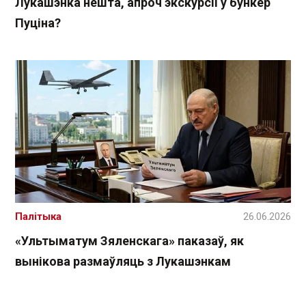
Лукашэнка нешта, апроч экскурсіі ў бункер
Пуціна?
Палітыка
26.06.2026
«Ультыматум Зяленскага» паказаў, як
вынікова размаўляць з Лукашэнкам