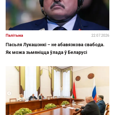
Палітыка
22.07.2026
Пасьля Лукашэнкі – не абавязкова свабода.
Як можа зьмяніцца ўлада ў Беларусі