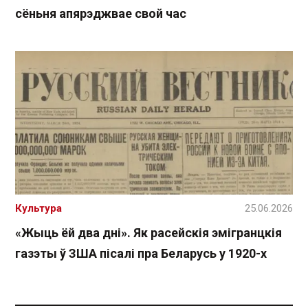
сёньня апярэджвае свой час
Культура
25.06.2026
«Жыць ёй два дні». Як расейскія эмігранцкія
газэты ў ЗША пісалі пра Беларусь у 1920-х