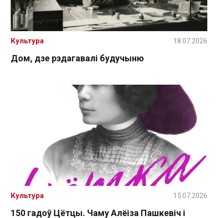
Культура
18.07.2026
Дом, дзе рэдагавалі будучыню
Культура
15.07.2026
150 гадоў Цётцы. Чаму Алёіза Пашкевіч і