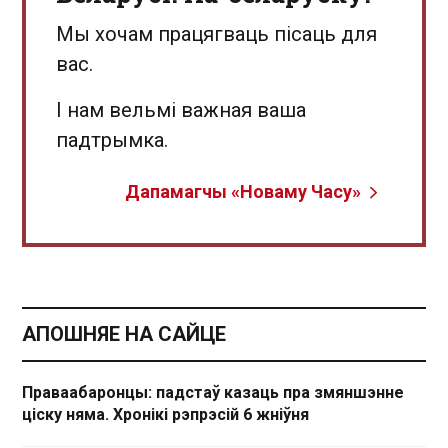
Мы хочам працягваць пісаць для
вас.
І нам вельмі важная ваша
падтрымка.
Дапамагчы «Новаму Часу»
АПОШНЯЕ НА САЙЦЕ
Праваабаронцы: падстаў казаць пра змяншэнне
ціску няма. Хронікі рэпрэсій 6 жніўня