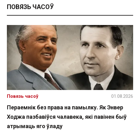
ПОВЯЗЬ ЧАСОЎ
Повязь часоў
01.08.2026
Пераемнік без права на памылку. Як Энвер
Ходжа пазбавіўся чалавека, які павінен быў
атрымаць яго ўладу