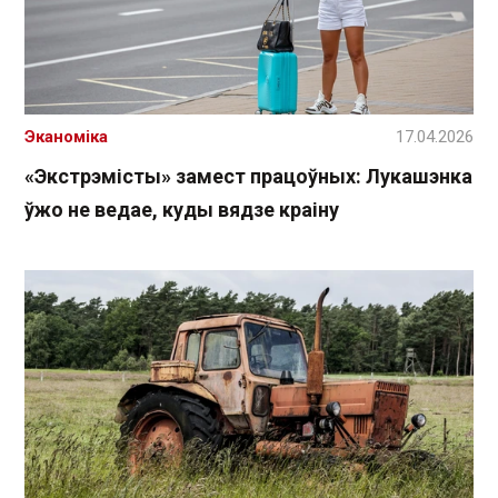
Эканоміка
17.04.2026
«Экстрэмісты» замест працоўных: Лукашэнка
ўжо не ведае, куды вядзе краіну