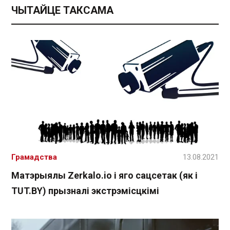
ЧЫТАЙЦЕ ТАКСАМА
Грамадства
13.08.2021
Матэрыялы Zerkalo.io і яго сацсетак (як і
TUT.ВY) прызналі экстрэмісцкімі