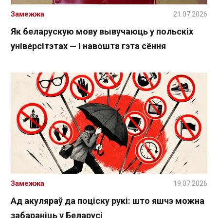
Замежжа
21.07.2026
Як беларускую мову вывучаюць у польскіх
універсітэтах — і навошта гэта сёння
Замежжа
19.07.2026
Ад акуляраў да поціску рукі: што яшчэ можна
забараніць у Беларусі