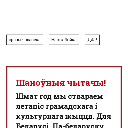
правы чалавека
Наста Лойка
ДФР
Шаноўныя чытачы!
Шмат год мы ствараем
летапіс грамадскага і
культурнага жыцця. Для
Беларусі. Па-беларуску.