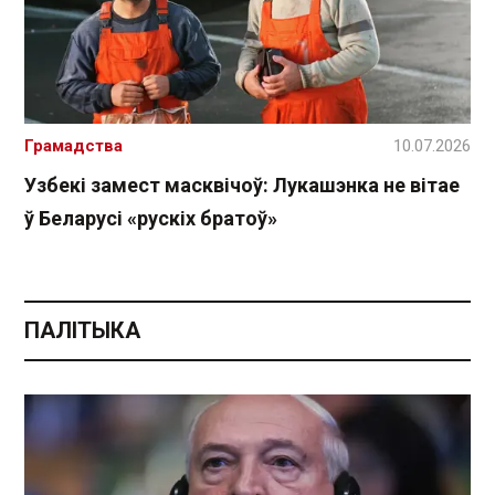
Грамадства
10.07.2026
Узбекі замест масквічоў: Лукашэнка не вітае
ў Беларусі «рускіх братоў»
ПАЛІТЫКА