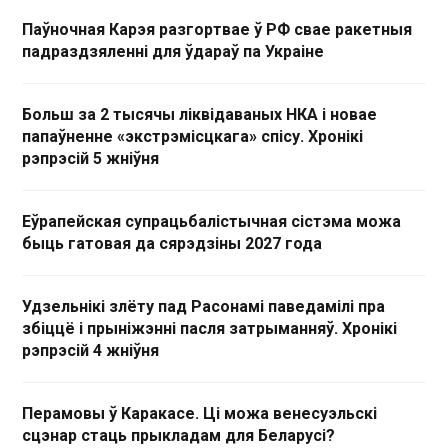
Паўночная Карэя разгортвае ў РФ свае ракетныя
падраздзяленні для ўдараў па Украіне
Больш за 2 тысячы ліквідаваных НКА і новае
папаўненне «экстрэмісцкага» спісу. Хронікі
рэпрэсій 5 жніўня
Еўрапейская супрацьбалістычная сістэма можа
быць гатовая да сярэдзіны 2027 года
Удзельнікі злёту пад Расонамі паведамілі пра
збіццё і прыніжэнні пасля затрыманняў. Хронікі
рэпрэсій 4 жніўня
Перамовы ў Каракасе. Ці можа венесуэльскі
сцэнар стаць прыкладам для Беларусі?