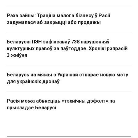
Рэха вайны: Траціна малога бізнесу ў Расіі
задумалася аб закрыцці або продажы
Беларускі ПЭН зафіксаваў 738 парушэнняў
культурных правоў за паўгоддзе. Хронікі рэпрэсій
3 жніўня
Беларусь на мяжы з Украінай стварае новую мэту
для украінскіх дронаў
Расія можа абвясціць «тэхнічны дэфолт» па
прыкладзе Беларусі