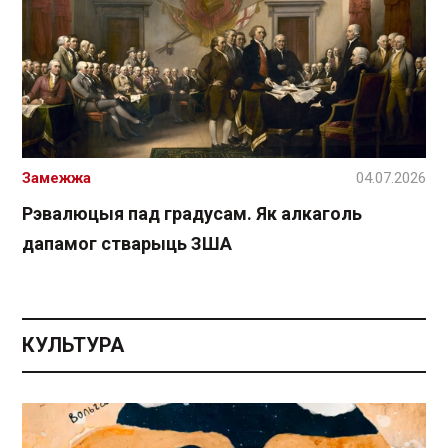
Замежжа
04.07.2026
Рэвалюцыя пад градусам. Як алкаголь
дапамог стварыць ЗША
КУЛЬТУРА