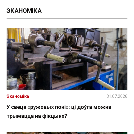
ЭКАНОМІКА
Эканоміка
31.07.2026
У свеце «ружовых поні»: ці доўга можна
трымацца на фікцыях?