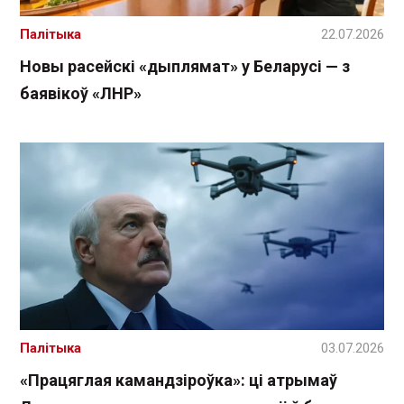
Палітыка
22.07.2026
Новы расейскі «дыплямат» у Беларусі — з
баявікоў «ЛНР»
Палітыка
03.07.2026
«Працяглая камандзіроўка»: ці атрымаў